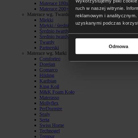
Wykorzystujemy pliki cookie 
Materace 180x200
ruch w naszej witrynie. Inf
Materace 200×200
Materace wg. Twardości
reklamowym i analitycznym. 
Miękki
uzyskanymi podczas korzysta
Miękki / średnio twardy
Średnio twardy
Średnio twardy / twardy
Twardy
Odmowa
Partnerski
Materace wg. Marki
Comforteo
Dorelan
Gomarco
Hilding
Karibian
King Koil
M&K Foam Koło
Materasso
Mollyflex
PerDormire
Sealy
Serta
Swiss Home
Technogel
Tempur