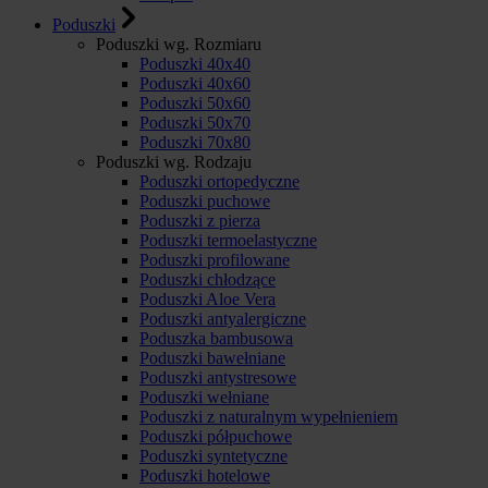
Poduszki
Poduszki wg. Rozmiaru
Poduszki 40x40
Poduszki 40x60
Poduszki 50x60
Poduszki 50x70
Poduszki 70x80
Poduszki wg. Rodzaju
Poduszki ortopedyczne
Poduszki puchowe
Poduszki z pierza
Poduszki termoelastyczne
Poduszki profilowane
Poduszki chłodzące
Poduszki Aloe Vera
Poduszki antyalergiczne
Poduszka bambusowa
Poduszki bawełniane
Poduszki antystresowe
Poduszki wełniane
Poduszki z naturalnym wypełnieniem
Poduszki półpuchowe
Poduszki syntetyczne
Poduszki hotelowe