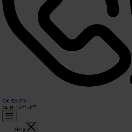
506 626 678
pn.-pt. / 10⁰⁰-18⁰⁰
Menu