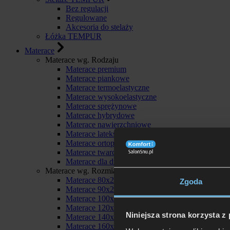
Bez regulacji
Regulowane
Akcesoria do stelaży
Łóżka TEMPUR
Materace
Materace wg. Rodzaju
Materace premium
Materace piankowe
Materace termoelastyczne
Materace wysokoelastyczne
Materace sprężynowe
Materace hybrydowe
Materace nawierzchniowe
Materace lateksowe
Materace ortopedyczne
Materace twarde
Materace dla dzieci
Materace wg. Rozmiaru
Materace 80x200
Zgoda
Materace 90x200
Materace 100x200
Materace 120x200
Niniejsza strona korzysta z
Materace 140x200
Materace 160x200