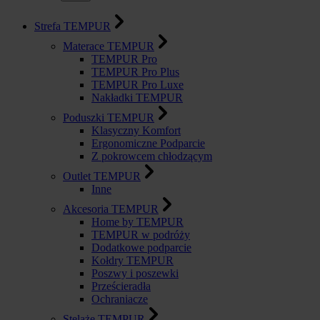
Strefa TEMPUR
Materace TEMPUR
TEMPUR Pro
TEMPUR Pro Plus
TEMPUR Pro Luxe
Nakładki TEMPUR
Poduszki TEMPUR
Klasyczny Komfort
Ergonomiczne Podparcie
Z pokrowcem chłodzącym
Outlet TEMPUR
Inne
Akcesoria TEMPUR
Home by TEMPUR
TEMPUR w podróży
Dodatkowe podparcie
Kołdry TEMPUR
Poszwy i poszewki
Prześcieradła
Ochraniacze
Stelaże TEMPUR