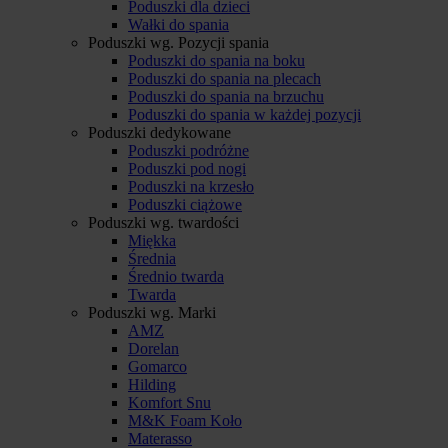
Poduszki dla dzieci
Wałki do spania
Poduszki wg. Pozycji spania
Poduszki do spania na boku
Poduszki do spania na plecach
Poduszki do spania na brzuchu
Poduszki do spania w każdej pozycji
Poduszki dedykowane
Poduszki podróżne
Poduszki pod nogi
Poduszki na krzesło
Poduszki ciążowe
Poduszki wg. twardości
Miękka
Średnia
Średnio twarda
Twarda
Poduszki wg. Marki
AMZ
Dorelan
Gomarco
Hilding
Komfort Snu
M&K Foam Koło
Materasso