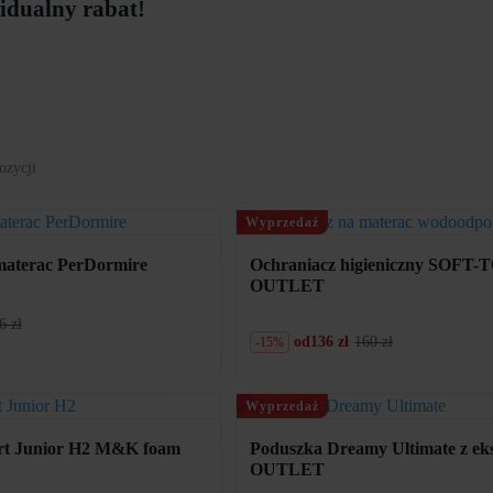
idualny rabat!
ozycji
Wyprzedaż
materac PerDormire
Ochraniacz higieniczny SOFT
OUTLET
6 zł
od
136 zł
160 zł
-15%
Pierwotna
Aktualna
cena
cena
wynosiła:
wynosi:
160
136
Wyprzedaż
zł.
zł.
rt Junior H2 M&K foam
Poduszka Dreamy Ultimate z eks
OUTLET