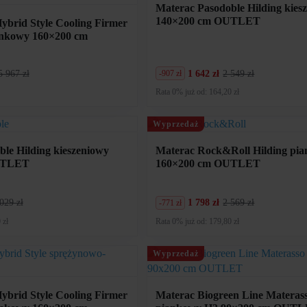
Materac Pasodoble Hilding kies
140×200 cm OUTLET
ybrid Style Cooling Firmer
ankowy 160×200 cm
5 967 zł
1 642 zł
2 549 zł
-907 zł
Pierwotna
Aktualna
cena
cena
Rata 0% już od: 164,20 zł
wynosiła:
wynosi:
2
1
549
642
Wyprzedaż
zł.
zł.
le Hilding kieszeniowy
Materac Rock&Roll Hilding pi
UTLET
160×200 cm OUTLET
029 zł
1 798 zł
2 569 zł
-771 zł
Pierwotna
Aktualna
cena
cena
 zł
Rata 0% już od: 179,80 zł
wynosiła:
wynosi:
2
1
569
798
Wyprzedaż
zł.
zł.
ybrid Style Cooling Firmer
Materac Biogreen Line Materas