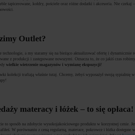
meble tapicerowane, kołdry, pościele oraz różne dodatki i akcesoria. Nie czekaj –
nowości.
zimy Outlet?
technologie, a my staramy się na bieżąco aktualizować ofertę i dynamicznie 
wane z produkcji i zastępowane nowszymi. Oznacza to, że co jakiś czas robimy
tedy
wielkie wietrzenie magazynów i wymianę ekspozycji
!
ówki kolekcji trafiają właśnie tutaj. Chcemy, żebyś wyposażył swoją sypialnię 
upy!
aży materacy i łóżek – to się opłaca!
e to sposób na zdobycie wysokojakościowego produktu w korzystnej cenie. Jeśl
afiłeś. W porównaniu z ceną regularną, materace, pokrowce i łóżka dostępne 