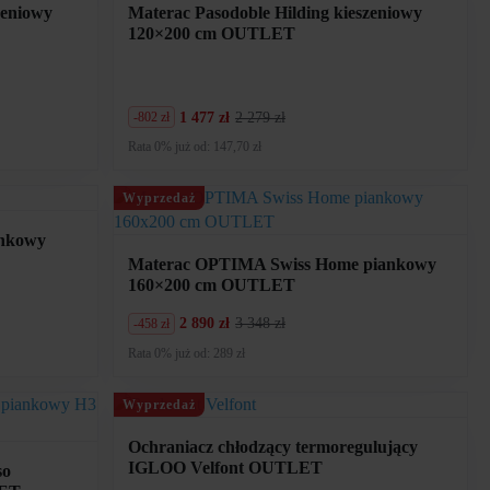
zeniowy
Materac Pasodoble Hilding kieszeniowy
120×200 cm OUTLET
1 477 zł
2 279 zł
-802 zł
Pierwotna
Aktualna
cena
cena
Rata 0% już od: 147,70 zł
wynosiła:
wynosi:
2
1
279
477
Wyprzedaż
zł.
zł.
ankowy
Materac OPTIMA Swiss Home piankowy
160×200 cm OUTLET
2 890 zł
3 348 zł
-458 zł
Pierwotna
Aktualna
cena
cena
Rata 0% już od: 289 zł
wynosiła:
wynosi:
3
2
348
890
Wyprzedaż
zł.
zł.
Ochraniacz chłodzący termoregulujący
IGLOO Velfont OUTLET
so