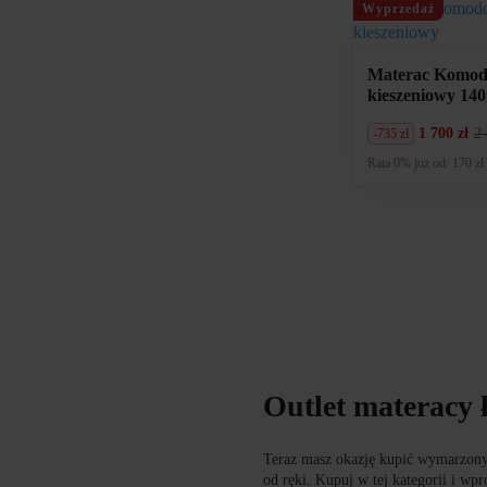
888
320
Wyprzedaż
zł.
zł.
Materac Komodo
kieszeniowy 1
1 700 zł
2 
-735 zł
Pierwotna
Aktualna
cena
cena
Rata 0% już od: 170 zł
wynosiła:
wynosi:
2
1
435
700
zł.
zł.
Outlet materacy 
Teraz masz okazję kupić wymarzony
od ręki. Kupuj w tej kategorii i w