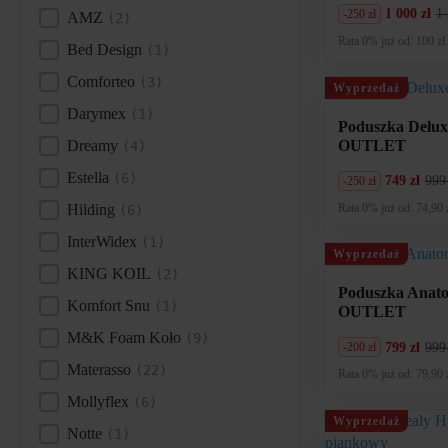
1 000 zł
1 
-250 zł
AMZ
(2)
Producent
Pierwotna
Aktualna
cena
cena
Rata 0% już od: 100 zł
Bed Design
(1)
wynosiła:
wynosi:
1
1
Comforteo
(3)
250
000
Wyprzedaż
zł.
zł.
Darymex
(1)
Poduszka Delux
OUTLET
Dreamy
(4)
Estella
(6)
749 zł
999
-250 zł
Pierwotna
Aktualna
cena
cena
Rata 0% już od: 74,90 
Hilding
(6)
wynosiła:
wynosi:
999
749
InterWidex
(1)
zł.
zł.
Wyprzedaż
KING KOIL
(2)
Poduszka Anato
Komfort Snu
(1)
OUTLET
M&K Foam Koło
(9)
799 zł
999
-200 zł
Pierwotna
Aktualna
Materasso
(22)
cena
cena
Rata 0% już od: 79,90 
wynosiła:
wynosi:
Mollyflex
(6)
999
799
zł.
zł.
Wyprzedaż
Notte
(1)