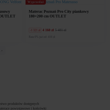
735
390
Wyprzedaż
zł.
zł.
busowy
Materac Poznań Pro City piankowy
m OUTLET
180×200 cm OUTLET
4 160 zł
5 481 zł
-1 321 zł
Pierwotna
Aktualna
cena
cena
Rata 0% już od: 416 zł
wynosiła:
wynosi:
5
4
481
160
 ›
zł.
zł.
nóstwo produktów dostępnych
 materace powystawowe i końcówki