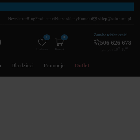
Newsletter
Blog
Producenci
Nasze sklepy
Kontakt
sklep@salonsnu.pl
Zamów telefonicznie!
0
0
506 626 678
pn.-pt. / 10⁰⁰-18⁰⁰
Ulubione
Koszyk
a
Dla dzieci
Promocje
Outlet