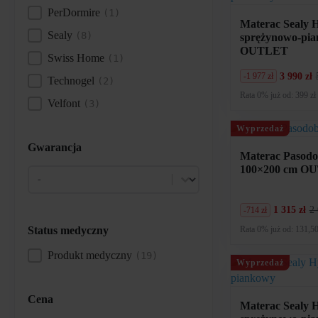
PerDormire
(1)
Materac Sealy H
Sealy
(8)
sprężynowo-pi
OUTLET
Swiss Home
(1)
3 990 zł
-1 977 zł
Technogel
(2)
Pierwotna
Aktualna
cena
cena
Rata 0% już od: 399 zł
Velfont
(3)
wynosiła:
wynosi:
5
3
967
990
Wyprzedaż
zł.
zł.
Gwarancja
Materac Pasodob
100×200 cm O
Gwarancja
Gwarancja
1 315 zł
2 
-714 zł
Pierwotna
Aktualna
cena
cena
Status medyczny
Rata 0% już od: 131,50
wynosiła:
wynosi:
2
1
Produkt medyczny
(19)
Status medyczny
029
315
Wyprzedaż
zł.
zł.
Cena
Materac Sealy H