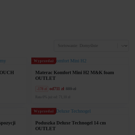
Sort
Sort content
Wyprzedaż
-TOUCH
Materac Komfort Mini H2 M&K foam
OUTLET
od
711 zł
889 zł
-178 zł
Pierwotna
Aktualna
cena
cena
Rata 0% już od: 71,10 zł
wynosiła:
wynosi:
889
711
zł.
zł.
Wyprzedaż
pozycji
Poduszka Deluxe Technogel 14 cm
OUTLET