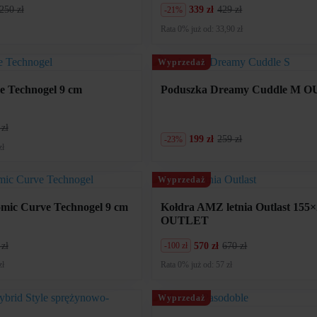
250 zł
339 zł
429 zł
-21%
Pierwotna
Aktualna
cena
cena
Rata 0% już od: 33,90 zł
wynosiła:
wynosi:
429
339
zł.
zł.
Wyprzedaż
e Technogel 9 cm
Poduszka Dreamy Cuddle M 
 zł
199 zł
259 zł
-23%
Pierwotna
Aktualna
zł
cena
cena
wynosiła:
wynosi:
259
199
Wyprzedaż
zł.
zł.
mic Curve Technogel 9 cm
Kołdra AMZ letnia Outlast 155
OUTLET
 zł
570 zł
670 zł
-100 zł
Pierwotna
Aktualna
cena
cena
zł
Rata 0% już od: 57 zł
wynosiła:
wynosi:
670
570
zł.
zł.
Wyprzedaż