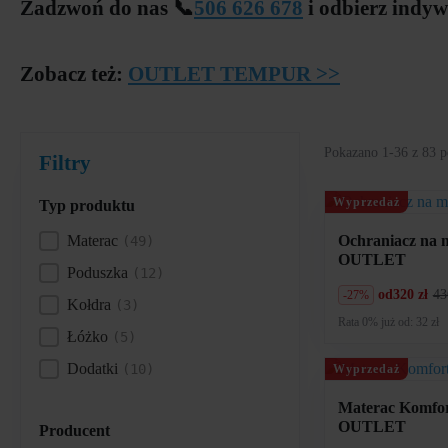
Zadzwoń do nas 📞
506 626 678
i odbierz indyw
Zobacz też:
OUTLET TEMPUR >>
Pokazano 1-36 z 83 p
Filtry
Wyprzedaż
Typ produktu
Materac
Ochraniacz na 
(49)
Typ produktu
OUTLET
Poduszka
(12)
od
320 zł
43
-27%
Pierwotna
Aktualna
Kołdra
(3)
cena
cena
Rata 0% już od: 32 zł
wynosiła:
wynosi:
Łóżko
(5)
436
320
zł.
zł.
Dodatki
(10)
Wyprzedaż
Materac Komfo
OUTLET
Producent