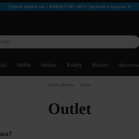
Tydzień niskich cen – RABATY DO -40%! Sprawdź w koszyku ⨠
zki
Meble
Stelaże
Kołdry
Pościel
Akcesori
Strona główna
Outlet
Outlet
kasz?