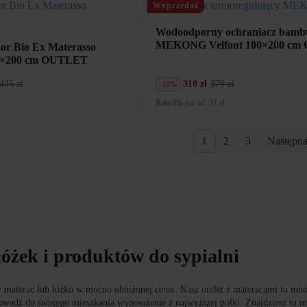
768
900
Wyprzedaż
zł.
zł.
Wodoodporny ochraniacz bam
MEKONG Velfont 100×200 c
r Bio Ex Materasso
40×200 cm OUTLET
435 zł
310 zł
379 zł
-18%
Pierwotna
Aktualna
cena
cena
Rata 0% już od: 31 zł
wynosiła:
wynosi:
379
310
zł.
zł.
1
2
3
Następna
łóżek i produktów do sypialni
 materac lub łóżko w mocno obniżonej cenie. Nasz outlet z materacami to m
prowadź do swojego mieszkania wyposażenie z najwyższej półki. Znajdziesz tu