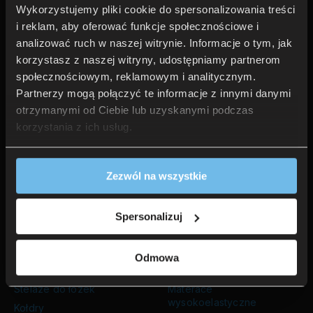
Wykorzystujemy pliki cookie do spersonalizowania treści
Oferty specjalne
Kontakt
i reklam, aby oferować funkcje społecznościowe i
Łóżko z materacem
Nasze salony
analizować ruch w naszej witrynie. Informacje o tym, jak
Promocje
O firmie
korzystasz z naszej witryny, udostępniamy partnerom
Outlet
Regulamin sklepu
społecznościowym, reklamowym i analitycznym.
Outlet TEMPUR®
Polityka prywatności
Partnerzy mogą połączyć te informacje z innymi danymi
Wyprzedaż pościeli
Dostawa
otrzymanymi od Ciebie lub uzyskanymi podczas
Dołącz do Newslettera
Zwroty
korzystania z ich usług.
Metody płatności
Zezwól na wszystkie
Produkty
Materace
Bestsellery
Materace premium
Nowości
Materace TEMPUR®
Spersonalizuj
Strefa TEMPUR®
Materace piankowe
Poduszki
Materace hybrydowe
Odmowa
Łóżka
Materace kieszeniowe
Stelaże do łóżek
Materace
wysokoelastyczne
Kołdry