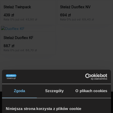
Stelaż Twinpack
Stelaż Duoflex NV
439 zł
694 zł
Rata 0% już od: 43,90 zł
Rata 0% już od: 69,40 zł
Stelaż Duoflex KF
887 zł
Rata 0% już od: 88,70 zł
Zgoda
Szczegóły
O plikach cookies
Niniejsza strona korzysta z plików cookie
Promocje
Informacje