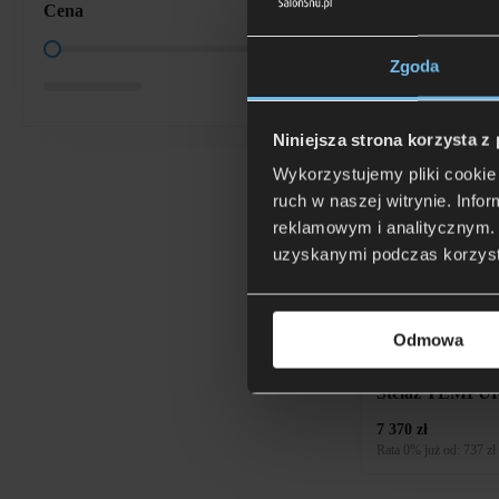
Cena
Cena
Zgoda
Stelaż TEMPUR
12 292 zł
Niniejsza strona korzysta z
Rata 0% już od: 1 229,
Wykorzystujemy pliki cookie 
ruch w naszej witrynie. Inf
reklamowym i analitycznym. 
Stelaż Samuraj
uzyskanymi podczas korzysta
1 389 zł
Rata 0% już od: 138,90
Odmowa
Stelaż TEMPUR
7 370 zł
Rata 0% już od: 737 zł