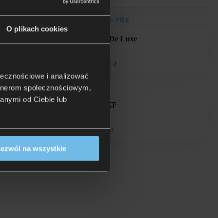
O plikach cookies
Stelaż Samuraj De Luxe
1 432 zł
Rata 0% już od: 143,20 zł
ołecznościowe i analizować
artnerom społecznościowym,
anymi od Ciebie lub
Stelaż Duoflex KF
571 zł
Rata 0% już od: 57,10 zł
ezwól na wszystkie