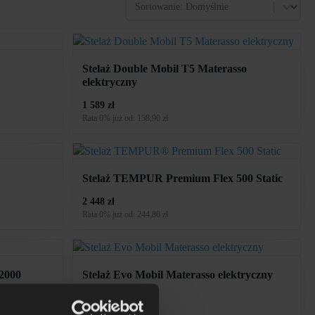
Sort
Sort content
Stelaż Double Mobil T5 Materasso
elektryczny
1 589 zł
Rata 0% już od: 158,90 zł
Stelaż TEMPUR Premium Flex 500 Static
2 448 zł
Rata 0% już od: 244,80 zł
2000
Stelaż Evo Mobil Materasso elektryczny
3 010 zł
Rata 0% już od: 301 zł