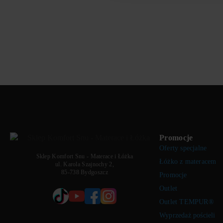
Promocje
Oferty specjalne
Sklep Komfort Snu - Materace i Łóżka
Łóżko z materacem
ul. Karola Szajnochy 2,
85-738 Bydgoszcz
Promocje
Outlet
Outlet TEMPUR®
Wyprzedaż pościeli