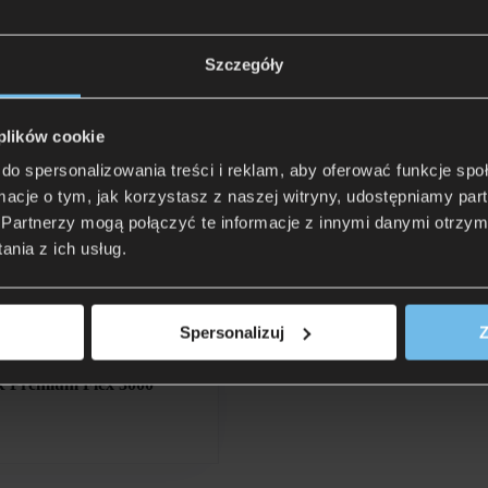
Szczegóły
 Premium Flex 4000
Stelaż Birkflex NV
361 zł
 plików cookie
20 zł
Rata 0% już od: 36,10 zł
do spersonalizowania treści i reklam, aby oferować funkcje sp
ormacje o tym, jak korzystasz z naszej witryny, udostępniamy p
Partnerzy mogą połączyć te informacje z innymi danymi otrzym
Stelaż Trioflex KF
nia z ich usług.
919 zł
 zł
Rata 0% już od: 91,90 zł
Spersonalizuj
Z
 Premium Flex 3000