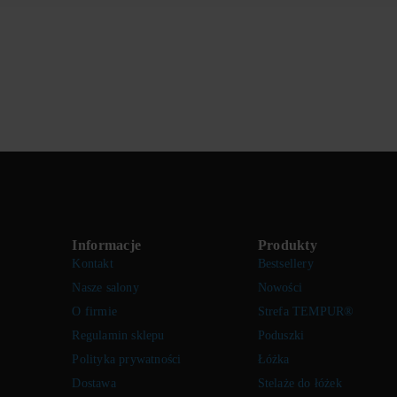
Informacje
Produkty
Kontakt
Bestsellery
Nasze salony
Nowości
O firmie
Strefa TEMPUR®
Regulamin sklepu
Poduszki
Polityka prywatności
Łóżka
Dostawa
Stelaże do łóżek