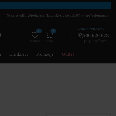
Newsletter
Blog
Producenci
Nasze sklepy
Kontakt
sklep@salonsnu.pl
Zamów telefonicznie!
0
0
506 626 678
pn.-pt. / 10⁰⁰-18⁰⁰
Ulubione
Koszyk
a
Dla dzieci
Promocje
Outlet