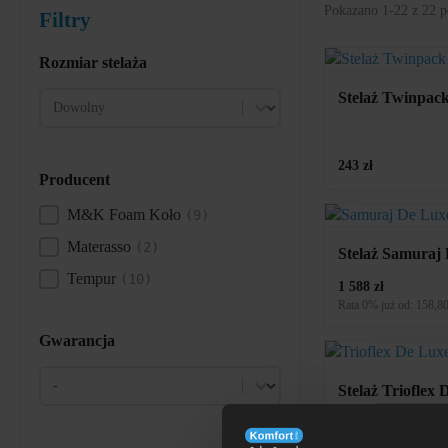
Pokazano 1-22 z 22 p
Filtry
Rozmiar stelaża
Stelaż Twinpac
Rozmiar stelaża
Rozmiar stelaża
243 zł
Producent
M&K Foam Koło
(9)
Producent
Materasso
(2)
Stelaż Samuraj 
Tempur
(10)
1 588 zł
Rata 0% już od: 158,80
Gwarancja
Gwarancja
Gwarancja
Stelaż Trioflex 
1 913 zł
Rata 0% już od: 191,30