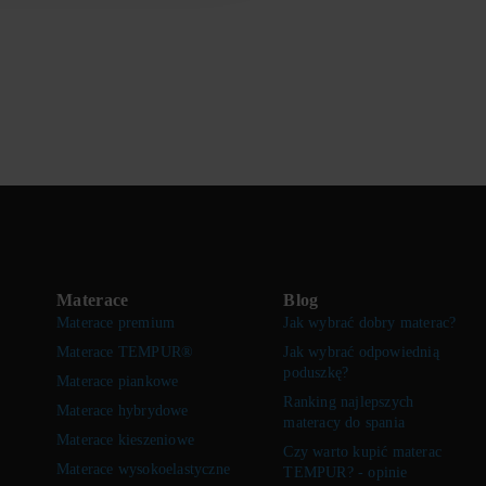
Materace
Blog
Materace premium
Jak wybrać dobry materac?
Materace TEMPUR®
Jak wybrać odpowiednią
poduszkę?
Materace piankowe
Ranking najlepszych
Materace hybrydowe
materacy do spania
Materace kieszeniowe
Czy warto kupić materac
Materace wysokoelastyczne
TEMPUR? - opinie