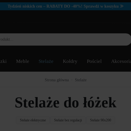
Tydzień niskich cen – RABATY DO -40%! Sprawdź w koszyku ⨠
zki
Meble
Stelaże
Kołdry
Pościel
Akcesori
Strona główna
Stelaże
Stelaże do łóżek
Stelaże elektryczne
Stelaże bez regulacji
Stelaże 90x200