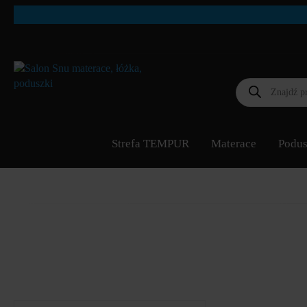
Wyszukiwarka
produktów
Strefa TEMPUR
Materace
Podus