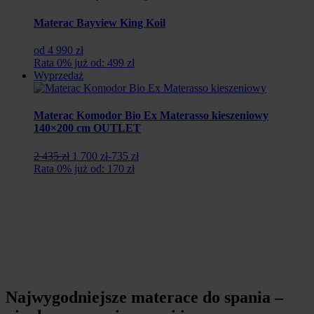
Materac Bayview King Koil
od 4 990 zł
Rata 0% już od: 499 zł
Wyprzedaż
Materac Komodor Bio Ex Materasso kieszeniowy
140×200 cm OUTLET
Pierwotna
Aktualna
2 435 zł
1 700 zł
-735 zł
cena
cena
Rata 0% już od: 170 zł
wynosiła:
wynosi:
1
2
1
2
435
700
3
zł.
zł.
…
5
6
Następna ›
Najwygodniejsze materace do spania –