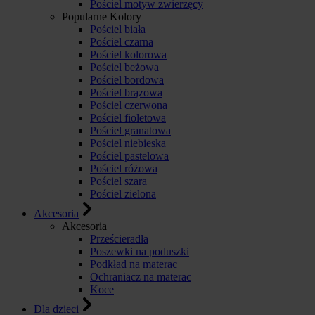
Pościel motyw zwierzęcy
Popularne Kolory
Pościel biała
Pościel czarna
Pościel kolorowa
Pościel beżowa
Pościel bordowa
Pościel brązowa
Pościel czerwona
Pościel fioletowa
Pościel granatowa
Pościel niebieska
Pościel pastelowa
Pościel różowa
Pościel szara
Pościel zielona
Akcesoria
Akcesoria
Prześcieradła
Poszewki na poduszki
Podkład na materac
Ochraniacz na materac
Koce
Dla dzieci