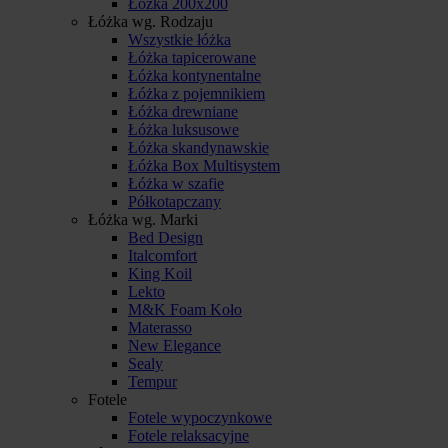
Łóżka 200x200
Łóżka wg. Rodzaju
Wszystkie łóżka
Łóżka tapicerowane
Łóżka kontynentalne
Łóżka z pojemnikiem
Łóżka drewniane
Łóżka luksusowe
Łóżka skandynawskie
Łóżka Box Multisystem
Łóżka w szafie
Półkotapczany
Łóżka wg. Marki
Bed Design
Italcomfort
King Koil
Lekto
M&K Foam Koło
Materasso
New Elegance
Sealy
Tempur
Fotele
Fotele wypoczynkowe
Fotele relaksacyjne