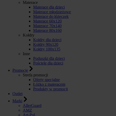
Materace
Materace dla dzieci
Materace młodzieżowe
Materace do łóżeczek
Materace 60x120
Materace 70x140
Materace 80x160
Kołdry
Kołdry dla dzieci
Kołdry 90x120
Kołdry 100x135
Inne
Poduszki dla dzieci
Pościele dla dzieci
Promocje
Strefa promocji
Oferty specjalne
Łóżko z materacem
Produkty w promocji
Outlet
Marki
AllerGuard
AMZ
Art-Pol