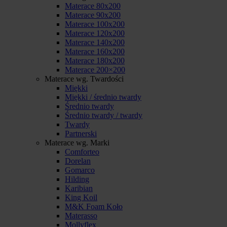
Materace 80x200
Materace 90x200
Materace 100x200
Materace 120x200
Materace 140x200
Materace 160x200
Materace 180x200
Materace 200×200
Materace wg. Twardości
Miękki
Miękki / średnio twardy
Średnio twardy
Średnio twardy / twardy
Twardy
Partnerski
Materace wg. Marki
Comforteo
Dorelan
Gomarco
Hilding
Karibian
King Koil
M&K Foam Koło
Materasso
Mollyflex