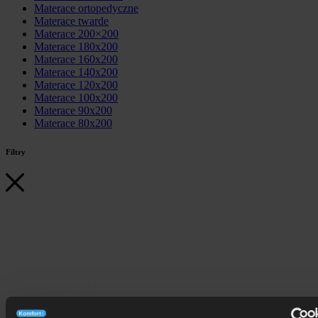
Materace ortopedyczne
Materace twarde
Materace 200×200
Materace 180x200
Materace 160x200
Materace 140x200
Materace 120x200
Materace 100x200
Materace 90x200
Materace 80x200
Filtry
Rozmiar materaca
Rozmiar
Dowolny
materaca
60x120 cm
(5)
70x140 cm
(5)
80x160 cm
(1)
80x180 cm
(2)