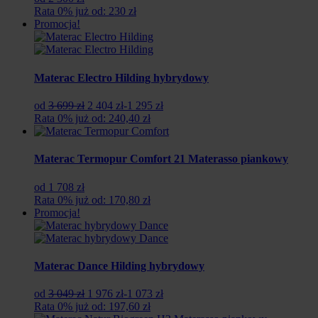
Rata 0% już od: 230 zł
Promocja!
Materac Electro Hilding hybrydowy
Pierwotna
Aktualna
od
3 699 zł
2 404 zł
-1 295 zł
cena
cena
Rata 0% już od: 240,40 zł
wynosiła:
wynosi:
3
2
699
404
Materac Termopur Comfort 21 Materasso piankowy
zł.
zł.
od 1 708 zł
Rata 0% już od: 170,80 zł
Promocja!
Materac Dance Hilding hybrydowy
Pierwotna
Aktualna
od
3 049 zł
1 976 zł
-1 073 zł
cena
cena
Rata 0% już od: 197,60 zł