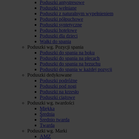
Poduszki antystresowe
Poduszki wełniane
Poduszki z naturalnym wypełnieniem
Poduszki półpuchowe
Poduszki syntetyczne
Poduszki hotelowe
Poduszki dla dzieci
Wałki do spania
Poduszki wg. Pozycji spania
Poduszki do spania na boku
Poduszki do spania na plecach
Poduszki do spania na brzuchu
Poduszki do spania w każdej pozycji
Poduszki dedykowane
Poduszki podróżne
Poduszki pod nogi
Poduszki na krzesło
Poduszki ciążowe
Poduszki wg. twardości
Miękka
Średnia
Średnio twarda
Twarda
Poduszki wg. Marki
AMZ