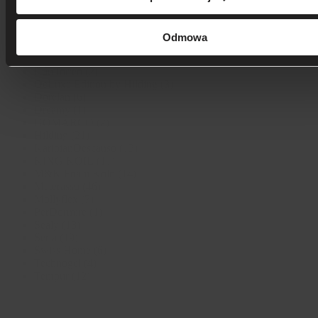
Producent
Odmowa
Producent
Comforteo
(2)
DeLuxe Edition by Hilding
(3)
Dorelan
(6)
Dreamy
(1)
GOMARCO
(2)
Hilding
(21)
KaribianDescanso
(13)
KING KOIL
(11)
M&K Foam Koło
(14)
Materasso
(46)
Mollyflex
(7)
PerDormire
(1)
Sealy
(13)
Serta
(19)
Swiss Home
(6)
Technogel
(4)
Tempur
(12)