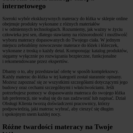
internetowego
Szeroki wybór ekskluzywnych materacy do łóżka w sklepie online
obejmuje produkty wykonane z różnych materiałów
i w odmiennych technologiach. Rozumiemy, jak ważny w życiu
człowieka jest sen, dlatego stawiamy na różnorodność i możliwość
wyboru materacy dopasowanych do Twojego ciała. W jednym
miejscu zebraliśmy nowoczesne materace do łóżek i łóżeczek,
wykonane z troską o każdy detal. Komponując katalog produktów,
sięgamy wyłącznie po rozwiązania bezpieczne, funkcjonalne
i rekomendowane przez ekspertów.
Dbamy o to, aby przedstawiać ofertę w sposób kompleksowy.
Każdy materac do łóżka w tej kategorii został starannie opisany.
Możesz zapoznać się ze wszystkimi szczegółami dotyczącymi jego
budowy oraz cechami szczególnymi i właściwościami. Jeśli
potrzebujesz pomocy w dopasowaniu materaca do swojego łóżka
lub preferencji, nie wahaj się do nas zadzwonić lub napisać. Dział
Obsługi Klienta tworzą doświadczeni pracownicy, którzy
podpowiedzią, jaki materac wybrać, aby cieszyć się długim
i spokojnym snem każdej nocy.
Różne twardości materacy na Twoje