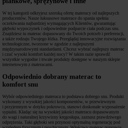
piankowe, sprężynowe i inne
W tej kategorii odkryjesz szeroką ofertę materacy od najlepszych
producentów. Nasze luksusowe materace do spania spełnia
oczekiwania najbardziej wymagających Klientów, gwarantując
głęboki wypoczynek i odpowiednie podparcie ciała podczas snu.
Znajdziesz tu materac dopasowany do Twoich potrzeb i preferencji,
a także rodzaju Twojego łóżka. Przeglądaj innowacyjne rozwiązania
technologiczne, tworzone w zgodzie z najlepszymi
międzynarodowymi standardami. Chcesz wybrać najlepszy materac
i czuć wysoki komfort każdej nocy? W takim razie sprawdź
wszystkie wygodne i trwałe produkty dostępne w naszym sklepie
internetowym z materacami.
Odpowiednio dobrany materac to
komfort snu
Wybór odpowiedniego materaca to podstawa dobrego snu. Produkt
wykonany z wysokiej jakości komponentów, w przewiewnym
i przyjemnym w dotyku pokrowcu, stanowi doskonałe wyposażenie
sypialni. Kładąc się na wysokiej jakości materacu dopasowanym
do wagi i naturalnej krzywizny kręgosłupa, zaznasz prawdziwego
odprężenia. Taki głęboki sen przynosi optymalną regenerację pod
względem fizycznym i psychicznym. Właściwy materac poprawia