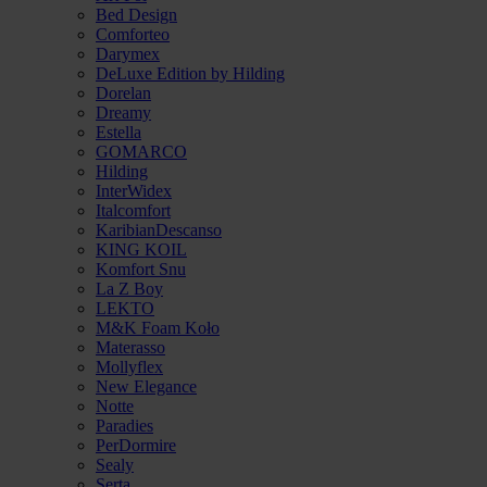
Bed Design
Comforteo
Darymex
DeLuxe Edition by Hilding
Dorelan
Dreamy
Estella
GOMARCO
Hilding
InterWidex
Italcomfort
KaribianDescanso
KING KOIL
Komfort Snu
La Z Boy
LEKTO
M&K Foam Koło
Materasso
Mollyflex
New Elegance
Notte
Paradies
PerDormire
Sealy
Serta