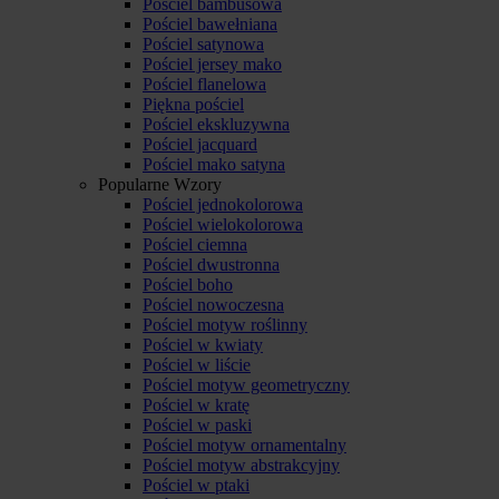
Pościel bambusowa
Pościel bawełniana
Pościel satynowa
Pościel jersey mako
Pościel flanelowa
Piękna pościel
Pościel ekskluzywna
Pościel jacquard
Pościel mako satyna
Popularne Wzory
Pościel jednokolorowa
Pościel wielokolorowa
Pościel ciemna
Pościel dwustronna
Pościel boho
Pościel nowoczesna
Pościel motyw roślinny
Pościel w kwiaty
Pościel w liście
Pościel motyw geometryczny
Pościel w kratę
Pościel w paski
Pościel motyw ornamentalny
Pościel motyw abstrakcyjny
Pościel w ptaki