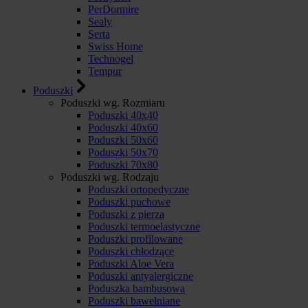
PerDormire
Sealy
Serta
Swiss Home
Technogel
Tempur
Poduszki
Poduszki wg. Rozmiaru
Poduszki 40x40
Poduszki 40x60
Poduszki 50x60
Poduszki 50x70
Poduszki 70x80
Poduszki wg. Rodzaju
Poduszki ortopedyczne
Poduszki puchowe
Poduszki z pierza
Poduszki termoelastyczne
Poduszki profilowane
Poduszki chłodzące
Poduszki Aloe Vera
Poduszki antyalergiczne
Poduszka bambusowa
Poduszki bawełniane