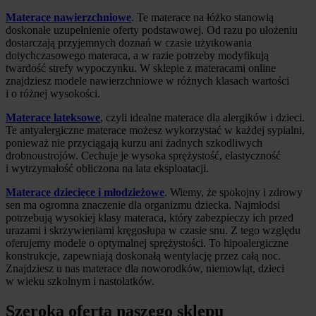
Materace nawierzchniowe
. Te materace na łóżko stanowią
doskonałe uzupełnienie oferty podstawowej. Od razu po ułożeniu
dostarczają przyjemnych doznań w czasie użytkowania
dotychczasowego materaca, a w razie potrzeby modyfikują
twardość strefy wypoczynku. W sklepie z materacami online
znajdziesz modele nawierzchniowe w różnych klasach wartości
i o różnej wysokości.
Materace lateksowe
, czyli idealne materace dla alergików i dzieci.
Te antyalergiczne materace możesz wykorzystać w każdej sypialni,
ponieważ nie przyciągają kurzu ani żadnych szkodliwych
drobnoustrojów. Cechuje je wysoka sprężystość, elastyczność
i wytrzymałość obliczona na lata eksploatacji.
Materace dziecięce i młodzieżowe
. Wiemy, że spokojny i zdrowy
sen ma ogromna znaczenie dla organizmu dziecka. Najmłodsi
potrzebują wysokiej klasy materaca, który zabezpieczy ich przed
urazami i skrzywieniami kręgosłupa w czasie snu. Z tego względu
oferujemy modele o optymalnej sprężystości. To hipoalergiczne
konstrukcje, zapewniają doskonałą wentylację przez całą noc.
Znajdziesz u nas materace dla noworodków, niemowląt, dzieci
w wieku szkolnym i nastolatków.
Szeroka oferta naszego sklepu