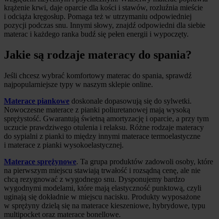
krążenie krwi, daje oparcie dla kości i stawów, rozluźnia mieście
i odciąża kręgosłup. Pomaga też w utrzymaniu odpowiedniej
pozycji podczas snu. Innymi słowy, znajdź odpowiedni dla siebie
materac i każdego ranka budź się pełen energii i wypoczęty.
Jakie są rodzaje materacy do spania?
Jeśli chcesz wybrać komfortowy materac do spania, sprawdź
najpopularniejsze typy w naszym sklepie online.
Materace piankowe
doskonale dopasowują się do sylwetki.
Nowoczesne materace z pianki poliuretanowej mają wysoką
sprężystość. Gwarantują świetną amortyzację i oparcie, a przy tym
uczucie prawdziwego otulenia i relaksu. Różne rodzaje materacy
do sypialni z pianki to między innymi materace termoelastyczne
i materace z pianki wysokoelastycznej.
Materace sprężynowe
. Ta grupa produktów zadowoli osoby, które
na pierwszym miejscu stawiają trwałość i rozsądną cenę, ale nie
chcą rezygnować z wygodnego snu. Dysponujemy bardzo
wygodnymi modelami, które mają elastyczność punktową, czyli
uginają się dokładnie w miejscu nacisku. Produkty wyposażone
w sprężyny dzielą się na materace kieszeniowe, hybrydowe, typu
multipocket oraz materace bonellowe.