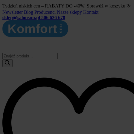
Tydzień niskich cen – RABATY DO -40%! Sprawdź w koszyku ⨠
Newsletter
Blog
Producenci
Nasze sklepy
Kontakt
sklep@salonsnu.pl
506 626 678
Wyszukiwarka
produktów