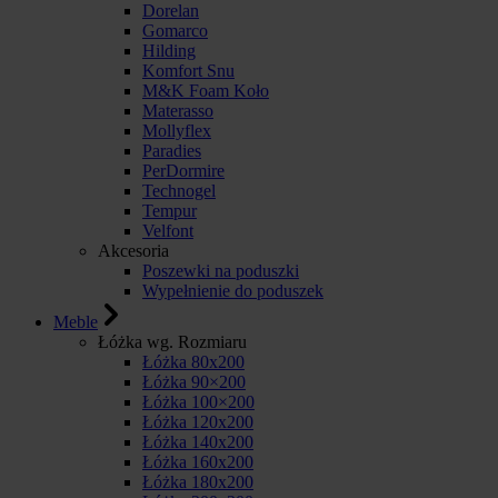
Dorelan
Gomarco
Hilding
Komfort Snu
M&K Foam Koło
Materasso
Mollyflex
Paradies
PerDormire
Technogel
Tempur
Velfont
Akcesoria
Poszewki na poduszki
Wypełnienie do poduszek
Meble
Łóżka wg. Rozmiaru
Łóżka 80x200
Łóżka 90×200
Łóżka 100×200
Łóżka 120x200
Łóżka 140x200
Łóżka 160x200
Łóżka 180x200