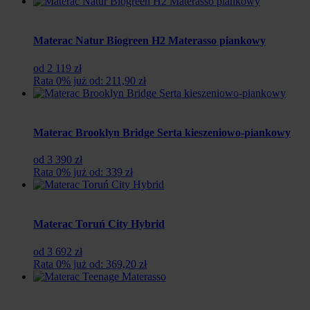
wynosiła:
wynosi:
3
1
049
976
zł.
zł.
Materac Natur Biogreen H2 Materasso piankowy
od 2 119 zł
Rata 0% już od: 211,90 zł
Materac Brooklyn Bridge Serta kieszeniowo-piankowy
od 3 390 zł
Rata 0% już od: 339 zł
Materac Toruń City Hybrid
od 3 692 zł
Rata 0% już od: 369,20 zł