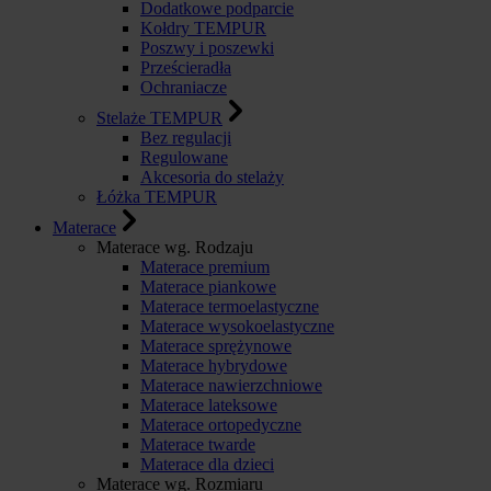
Dodatkowe podparcie
Kołdry TEMPUR
Poszwy i poszewki
Prześcieradła
Ochraniacze
Stelaże TEMPUR
Bez regulacji
Regulowane
Akcesoria do stelaży
Łóżka TEMPUR
Materace
Materace wg. Rodzaju
Materace premium
Materace piankowe
Materace termoelastyczne
Materace wysokoelastyczne
Materace sprężynowe
Materace hybrydowe
Materace nawierzchniowe
Materace lateksowe
Materace ortopedyczne
Materace twarde
Materace dla dzieci
Materace wg. Rozmiaru