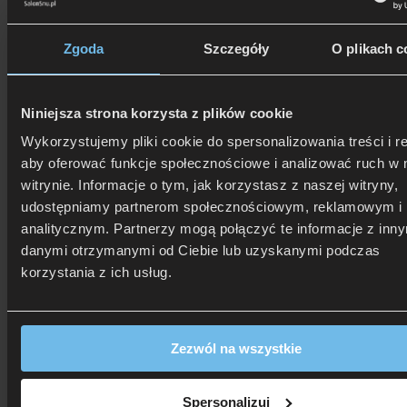
80x190 cm
(1)
80x200 cm
(126)
90x180 cm
(1)
Zgoda
Szczegóły
O plikach c
90x190 cm
(1)
100x200 cm
(109)
90x200 cm
(155)
120x200 cm
(151)
Niniejsza strona korzysta z plików cookie
140x200 cm
(160)
160x200 cm
(164)
Wykorzystujemy pliki cookie do spersonalizowania treści i r
180x200 cm
(159)
aby oferować funkcje społecznościowe i analizować ruch w 
200x200 cm
(131)
witrynie. Informacje o tym, jak korzystasz z naszej witryny,
udostępniamy partnerom społecznościowym, reklamowym i
analitycznym. Partnerzy mogą połączyć te informacje z inn
Twardość
danymi otrzymanymi od Ciebie lub uzyskanymi podczas
Twardość
korzystania z ich usług.
H2 - miękki
(14)
H2/H3 - miękki / średnio twardy
(22)
H3 - średni
(5)
H3 - średnio twardy
(58)
H3/H4 - średnio twardy / twardy
(23)
Zezwól na wszystkie
H4 - twardy
(29)
Partner H2/H3
(5)
Spersonalizuj