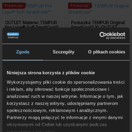
Promocja!
Promocja!
OUTLET Materac TEMPUR
Poduszka TEMPUR Original
Pro Luxe® Soft SmartCool™
SmartCool™ XL OUTLET
160×200 cm
Zgoda
Szczegóły
O plikach cookies
Niniejsza strona korzysta z plików cookie
12 400 zł
590 zł
-5 324 zł
-254 zł
17 724 zł
844 zł
Pierwotna
Aktualna
Pierwotna
Aktualna
cena
cena
cena
cena
Wykorzystujemy pliki cookie do spersonalizowania treści
Rata 0% już od: 1 240 zł
Rata 0% już od: 59 zł
wynosiła:
wynosi:
wynosiła:
wynosi:
i reklam, aby oferować funkcje społecznościowe i
17
12
844
590
724
400
zł.
zł.
analizować ruch w naszej witrynie. Informacje o tym, jak
zł.
zł.
korzystasz z naszej witryny, udostępniamy partnerom
społecznościowym, reklamowym i analitycznym.
Partnerzy mogą połączyć te informacje z innymi danymi
otrzymanymi od Ciebie lub uzyskanymi podczas
Inne produkty
Tempur
:
korzystania z ich usług.