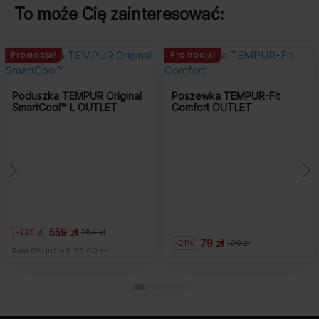
To może Cię zainteresować:
Promocja!
Promocja!
Poduszka TEMPUR Original
Poszewka TEMPUR-Fit
SmartCool™ L OUTLET
Comfort OUTLET
559 zł
-225 zł
784 zł
Pierwotna
Aktualna
79 zł
-21%
100 zł
Pierwotna
Aktualna
cena
cena
Rata 0% już od: 55,90 zł
cena
cena
wynosiła:
wynosi:
wynosiła:
wynosi:
784
559
100
79
zł.
zł.
zł.
zł.