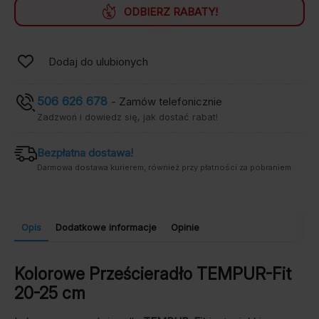
25
ODBIERZ RABATY!
cm
z
magazynu
Dodaj do ulubionych
506 626 678
- Zamów telefonicznie
Zadzwoń i dowiedz się, jak dostać rabat!
Bezpłatna dostawa!
Darmowa dostawa kurierem, również przy płatności za pobraniem.
Opis
Dodatkowe informacje
Opinie
Kolorowe Prześcieradło TEMPUR-Fit
20-25 cm