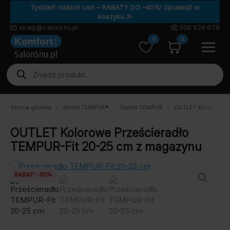
Tydzień niskich cen – RABATY DO -40%! Sprawdź w
koszyku ⨠
sklep@salonsnu.pl
506 626 678
0
0
Wyszukiwarka
produktów
Strona główna
Strefa TEMPUR®
Outlet TEMPUR
OUTLET Kolorowe P
OUTLET Kolorowe Prześcieradło
TEMPUR-Fit 20-25 cm z magazynu
RABAT! -30%