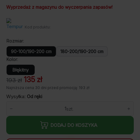
Wyprzedaż z magazynu do wyczerpania zapasów!
Kod produktu:
Rozmiar
90-100/190-200 cm
180-200/190-200 cm
Kolor
Błękitny
Pierwotna
Aktualna
135
zł
193
zł
cena
cena
Najniższa cena 30 dni przed promocją: 193 zł
wynosiła:
wynosi:
Wysyłka:
Od ręki
193 zł.
135 zł.
ilość
OUTLET
Kolorowe
Prześcieradło
DODAJ DO KOSZYKA
TEMPUR-
Fit
20-