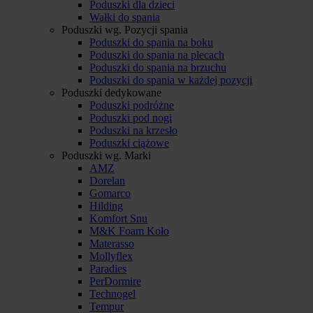
Poduszki dla dzieci
Wałki do spania
Poduszki wg. Pozycji spania
Poduszki do spania na boku
Poduszki do spania na plecach
Poduszki do spania na brzuchu
Poduszki do spania w każdej pozycji
Poduszki dedykowane
Poduszki podróżne
Poduszki pod nogi
Poduszki na krzesło
Poduszki ciążowe
Poduszki wg. Marki
AMZ
Dorelan
Gomarco
Hilding
Komfort Snu
M&K Foam Koło
Materasso
Mollyflex
Paradies
PerDormire
Technogel
Tempur