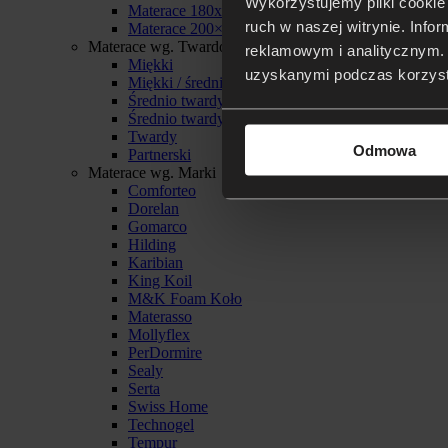
Wykorzystujemy pliki cookie 
Materace 180x200
ruch w naszej witrynie. Inf
Materace 200×200
Materace wg. Twardości
reklamowym i analitycznym. 
Miękki
uzyskanymi podczas korzysta
Miękki / średnio twardy
Średnio twardy
Średnio twardy / twardy
Twardy
Odmowa
Partnerski
Materace wg. Marki
Comforteo
Dorelan
Gomarco
Hilding
Karibian
King Koil
M&K Foam Koło
Materasso
Mollyflex
PerDormire
Sealy
Serta
Swiss Home
Technogel
Tempur