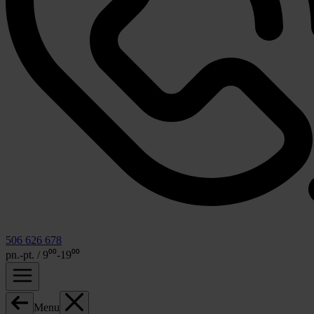
506 626 678
pn.-pt. / 9⁰⁰-19⁰⁰
Menu