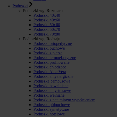
Poduszki
Poduszki wg. Rozmiaru
Poduszki 40x40
Poduszki 40x60
Poduszki 50x60
Poduszki 50x70
Poduszki 70x80
Poduszki wg. Rodzaju
Poduszki ortopedyczne
Poduszki puchowe
Poduszki z pierza
Poduszki termoelastyczne
Poduszki profilowane
Poduszki chłodzące
Poduszki Aloe Vera
Poduszki antyalergiczne
Poduszka bambusowa
Poduszki bawełniane
Poduszki antystresowe
Poduszki wełniane
Poduszki z naturalnym wypełnieniem
Poduszki półpuchowe
Poduszki syntetyczne
Poduszki hotelowe