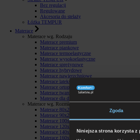
Bez regulacji
Regulowane
Akcesoria do stelaży
Łóżka TEMPUR
Materace
Materace wg. Rodzaju
Materace premium
Materace piankowe
Materace termoelastyczne
Materace wysokoelastyczne
Materace sprężynowe
Materace hybrydowe
Materace nawierzchniowe
Materace lateksowe
Materace ortopedyczne
Materace twarde
Materace dla dzieci
Materace wg. Rozmiaru
Materace 80x200
Zgoda
Materace 90x200
Materace 100x200
Materace 120x200
Niniejsza strona korzysta z
Materace 140x200
Materace 160x200