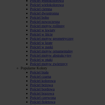
Pościel jednokolorowa
Pościel wielokolorowa
Pościel ciemna
Pościel dwustronna
Pościel boho
Pościel nowoczesna
Pościel motyw roślinny
Pościel w kwiaty
Pościel w liście
Pościel motyw geometryczny
Pościel w kratę
Pościel w paski
Pościel motyw ornamentalny
Pościel motyw abstrakcyjny
Pościel w ptaki
Pościel motyw zwierzęcy
Popularne Kolory
Pościel biała
Pościel czarna
Pościel kolorowa
Pościel beżowa
Pościel bordowa
Pościel brązowa
Pościel czerwona
Pościel fioletowa