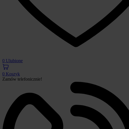
0
Ulubione
0
Koszyk
Zamów telefonicznie!