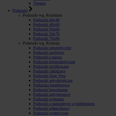
Tempur
Poduszki
Poduszki wg. Rozmiaru
Poduszki 40x40
Poduszki 40x60
Poduszki 50x60
Poduszki 50x70
Poduszki 70x80
Poduszki wg. Rodzaju
Poduszki ortopedyczne
Poduszki puchowe
Poduszki z pierza
Poduszki termoelastyczne
Poduszki profilowane
Poduszki chłodzące
Poduszki Aloe Vera
Poduszki antyalergiczne
Poduszka bambusowa
Poduszki bawełniane
Poduszki antystresowe
Poduszki wełniane
Poduszki z naturalnym wypełnieniem
Poduszki półpuchowe
Poduszki syntetyczne