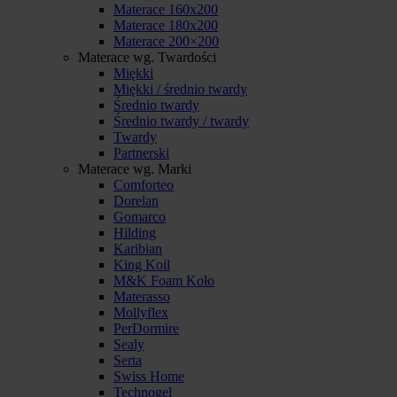
Materace 160x200
Materace 180x200
Materace 200×200
Materace wg. Twardości
Miękki
Miękki / średnio twardy
Średnio twardy
Średnio twardy / twardy
Twardy
Partnerski
Materace wg. Marki
Comforteo
Dorelan
Gomarco
Hilding
Karibian
King Koil
M&K Foam Koło
Materasso
Mollyflex
PerDormire
Sealy
Serta
Swiss Home
Technogel