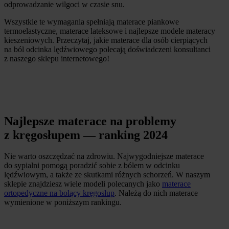
odprowadzanie wilgoci w czasie snu.
Wszystkie te wymagania spełniają materace piankowe
termoelastyczne, materace lateksowe i najlepsze modele materacy
kieszeniowych. Przeczytaj, jakie materace dla osób cierpiących
na ból odcinka lędźwiowego polecają doświadczeni konsultanci
z naszego sklepu internetowego!
Najlepsze materace na problemy
z kręgosłupem — ranking 2024
Nie warto oszczędzać na zdrowiu. Najwygodniejsze materace
do sypialni pomogą poradzić sobie z bólem w odcinku
lędźwiowym, a także ze skutkami różnych schorzeń. W naszym
sklepie znajdziesz wiele modeli polecanych jako
materace
ortopedyczne na bolący kręgosłup
. Należą do nich materace
wymienione w poniższym rankingu.