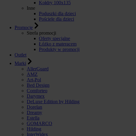
Kołdry 100x135
Inne
Poduszki dla dzieci
Pościele dla dzieci
Promocje
Strefa promocji
Oferty specjalne
Łóżko z materacem
Produkty w promocji
Outlet
Marki
AllerGuard
AMZ
Art-Pol
Bed Design
Comforteo
Darymex
DeLuxe Edition by Hilding
Dorelan
Dreamy
Estella
GOMARCO
Hilding
InterWidex