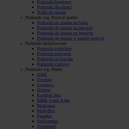
Poduszki hotelowe
Poduszki dla dzieci
Wałki do spania
Poduszki wg. Pozycji spania
Poduszki do spania na boku
Poduszki do spania na plecach
Poduszki do spania na brzuchu
Poduszki do spania w każdej pozycji
Poduszki dedykowane
Poduszki podróżne
Poduszki pod nogi
Poduszki na krzesło
Poduszki ciążowe
Poduszki wg. Marki
AMZ
Dorelan
Gomarco
Hilding
Komfort Snu
M&K Foam Koło
Materasso
Mollyflex
Paradies
PerDormire
Technogel