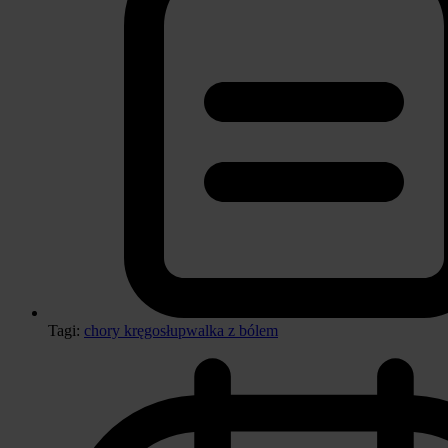
Tagi:
chory kręgosłup
walka z bólem