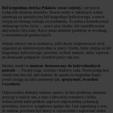
Ból kręgosłupa dotyka Polaków coraz częściej
, i nie jest to
wyłącznie domena seniorów. Nawet osoby w młodszym wieku
narzekają na sporadyczny ból kręgosłupa lędźwiowego, a nawet
cierpią na różnego rodzaju zwyrodnienia. To jedna z konsekwencji
siedzącego trybu życia — pracy przy biurku, lub zaniedbywania
aktywności fizycznej. Rzecz jasna niekiedy problemy te wynikają
z uwarunkowań genetycznych.
Jednak zdrowy sen to podstawa, jeśli chcesz zregenerować swój
organizm po intensywnym dniu w pracy. Osoby, które cierpią na ból
kręgosłupa lędźwiowego, powinny wybrać materac, który zapewni
im doskonałe podparcie i komfort przez całą noc.
Idealny model to
materac dostosowany do indywidualnych
potrzeb
— Twojej wagi, wzrostu i budowy ciała. Przed podjęciem
ostatecznej decyzji, jaki materac do spania na kręgosłup kupić,
zwróć uwagę na takie parametry jak:
sprężystość, twardość
i wysokość
.
Odpowiednio dobrany materac sprawi, że bez problemu zmienisz
pozycję w trakcie snu, a rano z łatwością wstaniesz z łóżka.
Jednocześnie takie podłoże zapewni odpowiednią cyrkulację
powietrza, nawet w wyjątkowo upalne dni. I nie zapominaj o tym,
że materac powinien być łatwy w czyszczeniu i zapewniać dobre