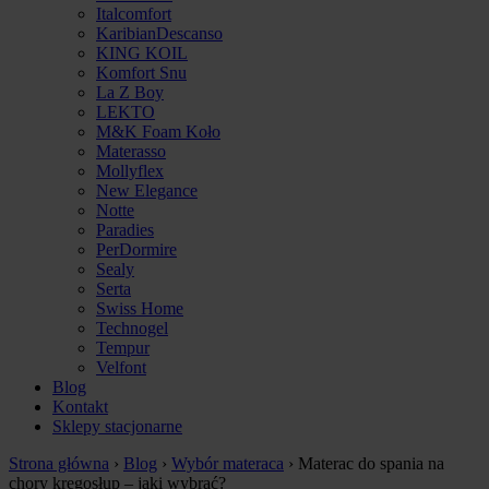
Italcomfort
KaribianDescanso
KING KOIL
Komfort Snu
La Z Boy
LEKTO
M&K Foam Koło
Materasso
Mollyflex
New Elegance
Notte
Paradies
PerDormire
Sealy
Serta
Swiss Home
Technogel
Tempur
Velfont
Blog
Kontakt
Sklepy stacjonarne
Strona główna
›
Blog
›
Wybór materaca
›
Materac do spania na
chory kręgosłup – jaki wybrać?