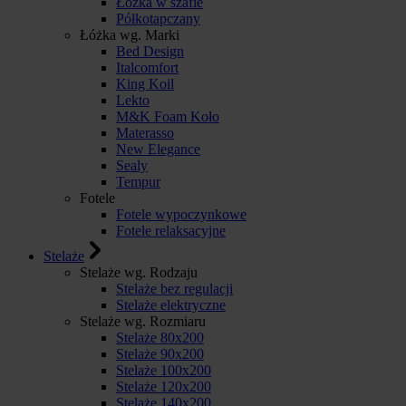
Łóżka w szafie
Półkotapczany
Łóżka wg. Marki
Bed Design
Italcomfort
King Koil
Lekto
M&K Foam Koło
Materasso
New Elegance
Sealy
Tempur
Fotele
Fotele wypoczynkowe
Fotele relaksacyjne
Stelaże
Stelaże wg. Rodzaju
Stelaże bez regulacji
Stelaże elektryczne
Stelaże wg. Rozmiaru
Stelaże 80x200
Stelaże 90x200
Stelaże 100x200
Stelaże 120x200
Stelaże 140x200