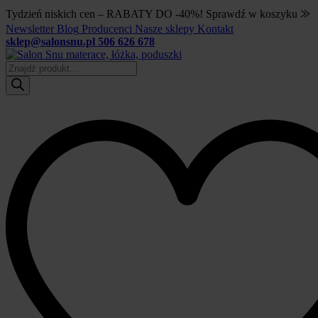
Tydzień niskich cen – RABATY DO -40%! Sprawdź w koszyku ⨠
Newsletter
Blog
Producenci
Nasze sklepy
Kontakt
sklep@salonsnu.pl
506 626 678
Wyszukiwarka
produktów