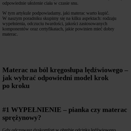
odpowiednie ułożenie ciała w czasie snu.
W tym artykule podpowiadamy, jaki materac warto kupić.
W naszym poradniku skupimy się na kilku aspektach: rodzaju
wypełnienia, odczuciu twardości, jakości zastosowanych
komponentów oraz certyfikatach, jakie powinien mieć dobry
materac.
Materac na ból kręgosłupa lędźwiowego –
jak wybrać odpowiedni model krok
po kroku
#1 WYPEŁNIENIE – pianka czy materac
sprężynowy?
Gdy odczuwasz dyskomfort w obrębie odcinka lędźwiowego