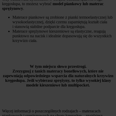
kręgosłupa, to możesz wybrać
model piankowy lub materac
sprężynowy
.
Materace piankowe są zrobione z pianki termoelastycznej lub
wysokoelastycznej, dzięki czemu zapamiętują kształt ciała
i stanowią stabilne podparcie dla kręgosłupa.
Materace sprężynowe kieszeniowe są elastyczne, reagują
punktowo na nacisk i idealnie dopasowują się do wszystkich
krzywizn ciała.
W tym miejscu słowo przestrogi.
Zrezygnuj z tanich materacy bonellowych, które nie
zapewniają odpowiedniego wsparcia dla naturalnych krzywizn
kręgosłupa. Jeśli wybierasz sprężyny, to tylko wysokiej klasy
modele kieszeniowe lub multipocket.
Więcej informacji o poszczególnych rodzajach – materacach
piankowych i sprężynowych na chory kręgosłup – znajdziesz