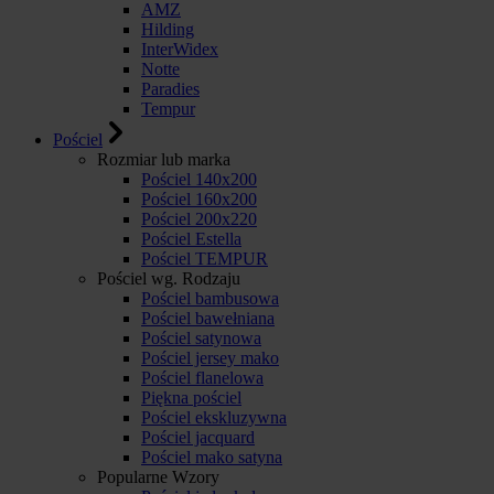
AMZ
Hilding
InterWidex
Notte
Paradies
Tempur
Pościel
Rozmiar lub marka
Pościel 140x200
Pościel 160x200
Pościel 200x220
Pościel Estella
Pościel TEMPUR
Pościel wg. Rodzaju
Pościel bambusowa
Pościel bawełniana
Pościel satynowa
Pościel jersey mako
Pościel flanelowa
Piękna pościel
Pościel ekskluzywna
Pościel jacquard
Pościel mako satyna
Popularne Wzory