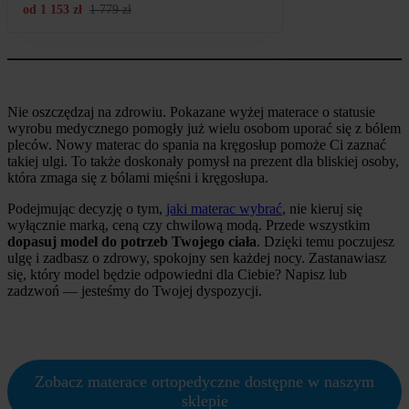
od
1 153
zł
1 779
zł
Nie oszczędzaj na zdrowiu. Pokazane wyżej materace o statusie
wyrobu medycznego pomogły już wielu osobom uporać się z bólem
pleców. Nowy materac do spania na kręgosłup pomoże Ci zaznać
takiej ulgi. To także doskonały pomysł na prezent dla bliskiej osoby,
która zmaga się z bólami mięśni i kręgosłupa.
Podejmując decyzję o tym,
jaki materac wybrać
, nie kieruj się
wyłącznie marką, ceną czy chwilową modą. Przede wszystkim
dopasuj model do potrzeb Twojego ciała
. Dzięki temu poczujesz
ulgę i zadbasz o zdrowy, spokojny sen każdej nocy. Zastanawiasz
się, który model będzie odpowiedni dla Ciebie? Napisz lub
zadzwoń — jesteśmy do Twojej dyspozycji.
Zobacz materace ortopedyczne dostępne w naszym
sklepie