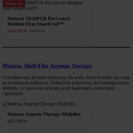
Promocja!
Materac TEMPUR Pro Luxe®
Medium Firm SmartCool™
od
8 520
zł
10 023
zł
Materac MollyFlex Argento Therapy
Certyfikowany produkt medyczny dla osób, które świetnie się czują
na twardszym podparciu. Dołączony pokrowiec jest impregnowany
srebrem, co zapewnia ochronę przed bakteriami, roztoczami
i grzybami.
Materac Argento Therapy Mollyflex
od
3 050
zł