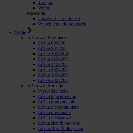
Tempur
Velfont
Akcesoria
Poszewki na poduszki
Wypełnienie do poduszek
Meble
Łóżka wg. Rozmiaru
Łóżka 80x200
Łóżka 90×200
Łóżka 100×200
Łóżka 120x200
Łóżka 140x200
Łóżka 160x200
Łóżka 180x200
Łóżka 200x200
Łóżka wg. Rodzaju
Wszystkie łóżka
Łóżka tapicerowane
Łóżka kontynentalne
Łóżka z pojemnikiem
Łóżka drewniane
Łóżka luksusowe
Łóżka skandynawskie
Łóżka Box Multisystem