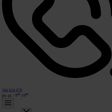
506 626 678
pn.-pt. / 9⁰⁰-19⁰⁰