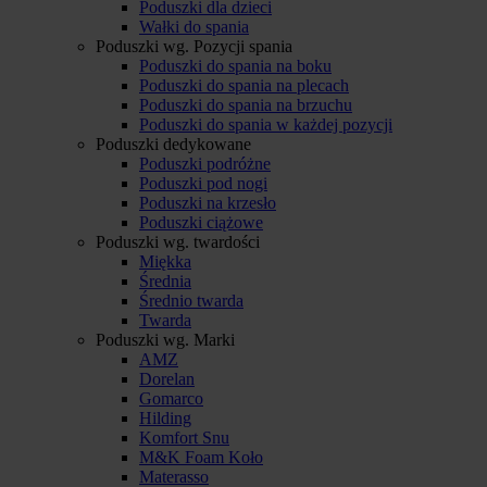
Poduszki dla dzieci
Wałki do spania
Poduszki wg. Pozycji spania
Poduszki do spania na boku
Poduszki do spania na plecach
Poduszki do spania na brzuchu
Poduszki do spania w każdej pozycji
Poduszki dedykowane
Poduszki podróżne
Poduszki pod nogi
Poduszki na krzesło
Poduszki ciążowe
Poduszki wg. twardości
Miękka
Średnia
Średnio twarda
Twarda
Poduszki wg. Marki
AMZ
Dorelan
Gomarco
Hilding
Komfort Snu
M&K Foam Koło
Materasso