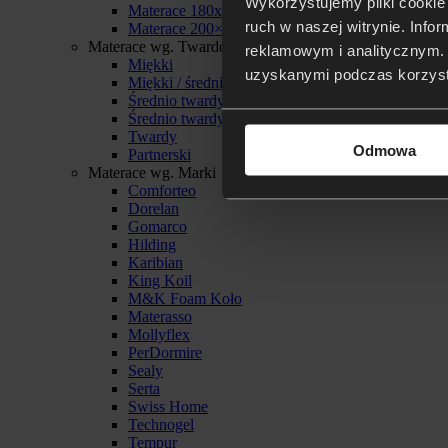
Wykorzystujemy pliki cookie 
Materace 180x200
ruch w naszej witrynie. Inf
Materace 200×200
Materace wg. Twardości
reklamowym i analitycznym. 
Miękki
uzyskanymi podczas korzysta
Miękki / średnio twardy
Średnio twardy
Średnio twardy / twardy
Twardy
Odmowa
Partnerski
Materace wg. Marki
Comforteo
Dorelan
Gomarco
Hilding
Karibian
King Koil
M&K Foam Koło
Materasso
Mollyflex
PerDormire
Sealy
Serta
Swiss Home
Technogel
Tempur