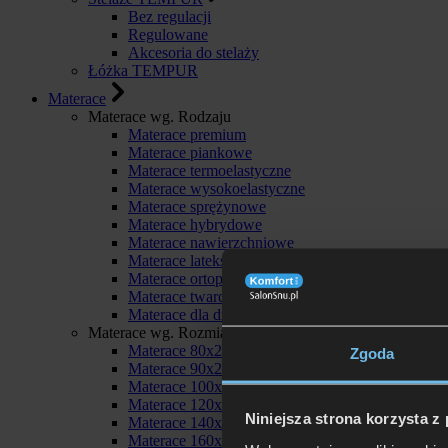
Bez regulacji
Regulowane
Akcesoria do stelaży
Łóżka TEMPUR
Materace
Materace wg. Rodzaju
Materace premium
Materace piankowe
Materace termoelastyczne
Materace wysokoelastyczne
Materace sprężynowe
Materace hybrydowe
Materace nawierzchniowe
Materace lateksowe
Materace ortopedyczne
Materace twarde
Materace dla dzieci
Materace wg. Rozmiaru
Materace 80x200
Zgoda
Materace 90x200
Materace 100x200
Materace 120x200
Niniejsza strona korzysta z
Materace 140x200
Materace 160x200