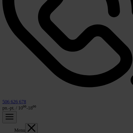
506 626 678
pn.-pt. / 10⁰⁰-18⁰⁰
Menu