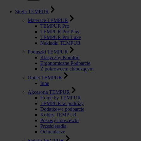
Strefa TEMPUR
Materace TEMPUR
TEMPUR Pro
TEMPUR Pro Plus
TEMPUR Pro Luxe
Nakładki TEMPUR
Poduszki TEMPUR
Klasyczny Komfort
Ergonomiczne Podparcie
Z pokrowcem chłodzącym
Outlet TEMPUR
Inne
Akcesoria TEMPUR
Home by TEMPUR
TEMPUR w podróży
Dodatkowe podparcie
Kołdry TEMPUR
Poszwy i poszewki
Prześcieradła
Ochraniacze
Stelaże TEMPUR