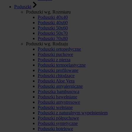
Poduszki
Poduszki wg. Rozmiaru
Poduszki 40x40
Poduszki 40x60
Poduszki 50x60
Poduszki 50x70
Poduszki 70x80
Poduszki wg. Rodzaju
Poduszki ortopedyczne
Poduszki puchowe
Poduszki z pierza
Poduszki termoelastyczne
Poduszki profilowane
Poduszki chłodzące
Poduszki Aloe Vera
Poduszki antyalergiczne
Poduszka bambusowa
Poduszki bawełniane
Poduszki antystresowe
Poduszki wełniane
Poduszki z naturalnym wypełnieniem
Poduszki półpuchowe
Poduszki syntetyczne
Poduszki hotelowe