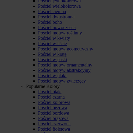
Pościel jednokolorowa
Pościel wielokolorowa
Pościel ciemna
Pościel dwustronna
Pościel boho
Pościel nowoczesna
Pościel motyw roślinny
Pościel w kwiaty
Pościel w liście
Pościel motyw geometryczny
Pościel w kratę
Pościel w paski
Pościel motyw ornamentalny
Pościel motyw abstrakcyjny
Pościel w ptaki
Pościel motyw zwierzęcy
Popularne Kolory
Pościel biała
Pościel czarna
Pościel kolorowa
Pościel beżowa
Pościel bordowa
Pościel brązowa
Pościel czerwona
Pościel fioletowa