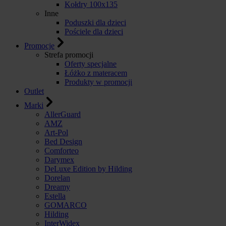
Kołdry 100x135
Inne
Poduszki dla dzieci
Pościele dla dzieci
Promocje
Strefa promocji
Oferty specjalne
Łóżko z materacem
Produkty w promocji
Outlet
Marki
AllerGuard
AMZ
Art-Pol
Bed Design
Comforteo
Darymex
DeLuxe Edition by Hilding
Dorelan
Dreamy
Estella
GOMARCO
Hilding
InterWidex