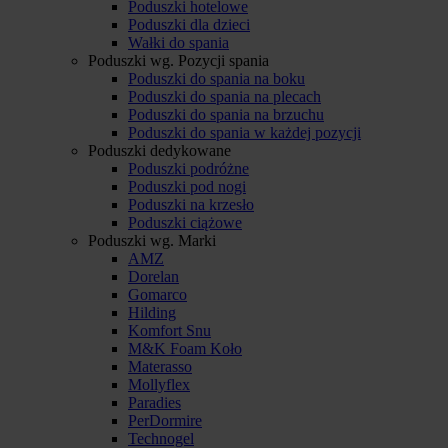
Poduszki hotelowe
Poduszki dla dzieci
Wałki do spania
Poduszki wg. Pozycji spania
Poduszki do spania na boku
Poduszki do spania na plecach
Poduszki do spania na brzuchu
Poduszki do spania w każdej pozycji
Poduszki dedykowane
Poduszki podróżne
Poduszki pod nogi
Poduszki na krzesło
Poduszki ciążowe
Poduszki wg. Marki
AMZ
Dorelan
Gomarco
Hilding
Komfort Snu
M&K Foam Koło
Materasso
Mollyflex
Paradies
PerDormire
Technogel