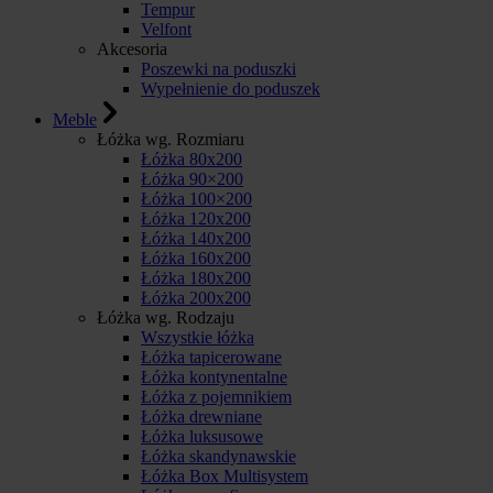
Tempur
Velfont
Akcesoria
Poszewki na poduszki
Wypełnienie do poduszek
Meble
Łóżka wg. Rozmiaru
Łóżka 80x200
Łóżka 90×200
Łóżka 100×200
Łóżka 120x200
Łóżka 140x200
Łóżka 160x200
Łóżka 180x200
Łóżka 200x200
Łóżka wg. Rodzaju
Wszystkie łóżka
Łóżka tapicerowane
Łóżka kontynentalne
Łóżka z pojemnikiem
Łóżka drewniane
Łóżka luksusowe
Łóżka skandynawskie
Łóżka Box Multisystem