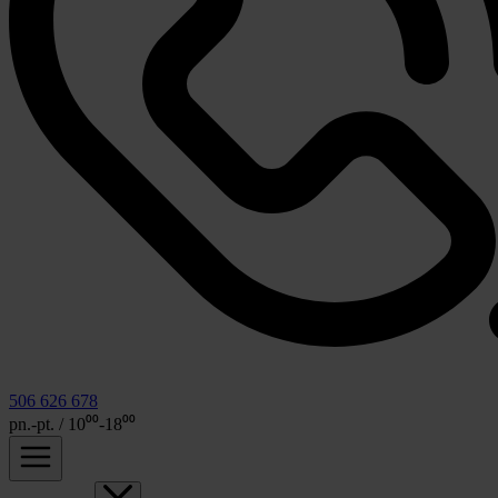
506 626 678
pn.-pt. / 10⁰⁰-18⁰⁰