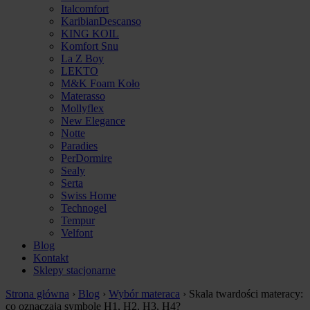
Italcomfort
KaribianDescanso
KING KOIL
Komfort Snu
La Z Boy
LEKTO
M&K Foam Koło
Materasso
Mollyflex
New Elegance
Notte
Paradies
PerDormire
Sealy
Serta
Swiss Home
Technogel
Tempur
Velfont
Blog
Kontakt
Sklepy stacjonarne
Strona główna
›
Blog
›
Wybór materaca
›
Skala twardości materacy:
co oznaczają symbole H1, H2, H3, H4?