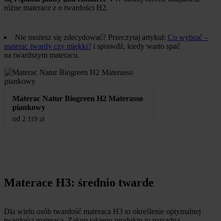
różne materace z o twardości H2.
Nie możesz się zdecydować? Przeczytaj artykuł:
Co wybrać –
materac twardy czy miękki?
i sprawdź, kiedy warto spać
na twardszym materacu.
Materac Natur Biogreen H2 Materasso
piankowy
od
2 119
zł
Materace H3: średnio twarde
Dla wielu osób twardość materaca H3 to określenie optymalnej
twardości materaca. Zakup takiego produktu to rozsądna