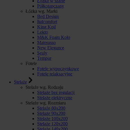
Łóżka w szafie
Półkotapczany
Łóżka wg. Marki
Bed Design
Italcomfort
King Koil
Lekto
M&K Foam Koło
Materasso
New Elegance
Sealy
Tempur
Fotele
Fotele wypoczynkowe
Fotele relaksacyjne
Stelaże
Stelaże wg. Rodzaju
Stelaże bez regulacji
Stelaże elektryczne
Stelaże wg. Rozmiaru
Stelaże 80x200
Stelaże 90x200
Stelaże 100x200
Stelaże 120x200
Stelaże 140x200