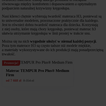
równowaga między komfortem i dopasowaniem a optymalnym
podparciem naturalnej krzywizny kręgosłupa.
Nasi klienci chętnie wybierają twardość materaca H3, ponieważ są
to uniwersalne modelem, przeznaczone praktycznie dla każdego.
Jest to również dobra twardość materaca dla dziecka. Korzystają
z niej osoby, które mają chory kręgosłup, ponieważ materac h3
ułatwia utrzymanie kręgosłupa w linii prostej w trakcie snu.
Można się na nich
wygodnie ułożyć w niemal każdej pozycji
.
Poza tym materace H3 są często tańsze niż modele miękkie,
a materiały wykorzystywane do ich produkcji mają ponadprzeciętną
trwałość.
Promocja!
Materac TEMPUR Pro Plus® Medium
Firm
od
7 668
zł
8 354
zł