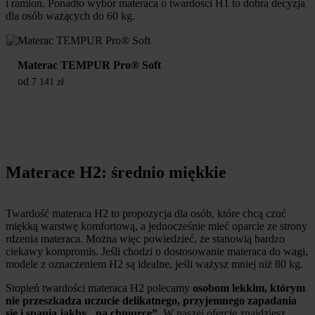
i ramion. Ponadto wybór materaca o twardości H1 to dobra decyzja
dla osób ważących do 60 kg.
Materac TEMPUR Pro® Soft
od
7 141
zł
Materace H2: średnio miękkie
Twardość materaca H2 to propozycja dla osób, które chcą czuć
miękką warstwę komfortową, a jednocześnie mieć oparcie ze strony
rdzenia materaca. Można więc powiedzieć, że stanowią bardzo
ciekawy kompromis. Jeśli chodzi o dostosowanie materaca do wagi,
modele z oznaczeniem H2 są idealne, jeśli ważysz mniej niż 80 kg.
Stopień twardości materaca H2 polecamy
osobom lekkim, którym
nie przeszkadza uczucie delikatnego, przyjemnego zapadania
się i spania jakby „na chmurce”.
W naszej ofercie znajdziesz