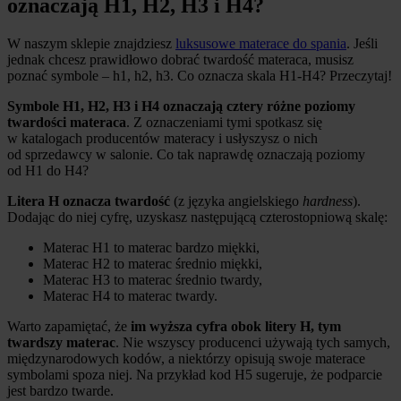
oznaczają H1, H2, H3 i H4?
W naszym sklepie znajdziesz
luksusowe materace do spania
. Jeśli
jednak chcesz prawidłowo dobrać twardość materaca, musisz
poznać symbole – h1, h2, h3. Co oznacza skala H1-H4? Przeczytaj!
Symbole H1, H2, H3 i H4 oznaczają cztery różne poziomy
twardości materaca
. Z oznaczeniami tymi spotkasz się
w katalogach producentów materacy i usłyszysz o nich
od sprzedawcy w salonie. Co tak naprawdę oznaczają poziomy
od H1 do H4?
Litera H oznacza twardość
(z języka angielskiego
hardness
).
Dodając do niej cyfrę, uzyskasz następującą czterostopniową skalę:
Materac H1 to materac bardzo miękki,
Materac H2 to materac średnio miękki,
Materac H3 to materac średnio twardy,
Materac H4 to materac twardy.
Warto zapamiętać, że
im wyższa cyfra obok litery H, tym
twardszy materac
. Nie wszyscy producenci używają tych samych,
międzynarodowych kodów, a niektórzy opisują swoje materace
symbolami spoza niej. Na przykład kod H5 sugeruje, że podparcie
jest bardzo twarde.