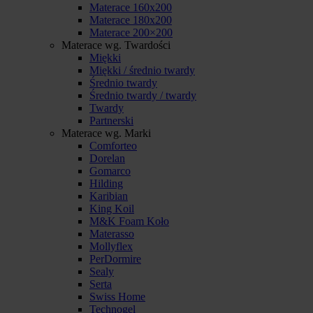
Materace 160x200
Materace 180x200
Materace 200×200
Materace wg. Twardości
Miękki
Miękki / średnio twardy
Średnio twardy
Średnio twardy / twardy
Twardy
Partnerski
Materace wg. Marki
Comforteo
Dorelan
Gomarco
Hilding
Karibian
King Koil
M&K Foam Koło
Materasso
Mollyflex
PerDormire
Sealy
Serta
Swiss Home
Technogel