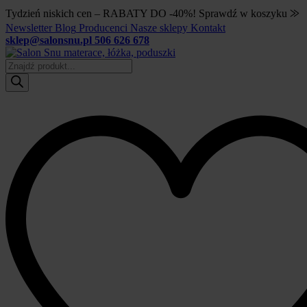
Tydzień niskich cen – RABATY DO -40%! Sprawdź w koszyku ⨠
Newsletter
Blog
Producenci
Nasze sklepy
Kontakt
sklep@salonsnu.pl
506 626 678
Wyszukiwarka
produktów