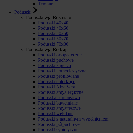
Tempur
Poduszki
Poduszki wg. Rozmiaru
Poduszki 40x40
Poduszki 40x60
Poduszki 50x60
Poduszki 50x70
Poduszki 70x80
Poduszki wg. Rodzaju
Poduszki ortopedyczne
Poduszki puchowe
Poduszki z pierza
Poduszki termoelastyczne
Poduszki profilowane
Poduszki chłodzące
Poduszki Aloe Vera
Poduszki antyalergiczne
Poduszka bambusowa
Poduszki bawełniane
Poduszki antystresowe
Poduszki wełniane
Poduszki z naturalnym wypełnieniem
Poduszki półpuchowe
Poduszki syntetyczne