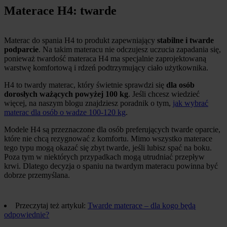
Materace H4: twarde
Materac do spania H4 to produkt zapewniający
stabilne i twarde
podparcie
. Na takim materacu nie odczujesz uczucia zapadania się,
ponieważ twardość materaca H4 ma specjalnie zaprojektowaną
warstwę komfortową i rdzeń podtrzymujący ciało użytkownika.
H4 to twardy materac, który świetnie sprawdzi się
dla osób
dorosłych ważących powyżej 100 kg
. Jeśli chcesz wiedzieć
więcej, na naszym blogu znajdziesz poradnik o tym,
jak wybrać
materac dla osób o wadze 100-120 kg
.
Modele H4 są przeznaczone dla osób preferujących twarde oparcie,
które nie chcą rezygnować z komfortu. Mimo wszystko materace
tego typu mogą okazać się zbyt twarde, jeśli lubisz spać na boku.
Poza tym w niektórych przypadkach mogą utrudniać przepływ
krwi. Dlatego decyzja o spaniu na twardym materacu powinna być
dobrze przemyślana.
Przeczytaj też artykuł:
Twarde materace – dla kogo będą
odpowiednie?