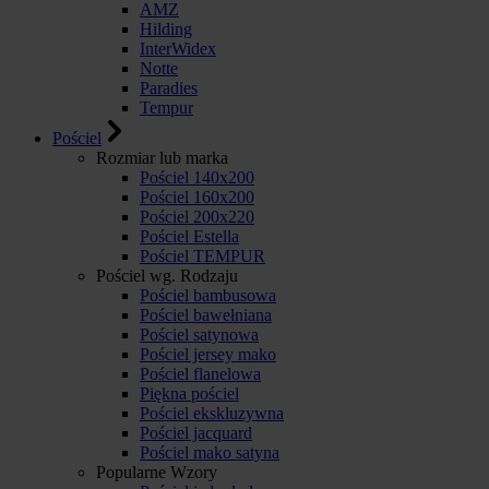
AMZ
Hilding
InterWidex
Notte
Paradies
Tempur
Pościel
Rozmiar lub marka
Pościel 140x200
Pościel 160x200
Pościel 200x220
Pościel Estella
Pościel TEMPUR
Pościel wg. Rodzaju
Pościel bambusowa
Pościel bawełniana
Pościel satynowa
Pościel jersey mako
Pościel flanelowa
Piękna pościel
Pościel ekskluzywna
Pościel jacquard
Pościel mako satyna
Popularne Wzory