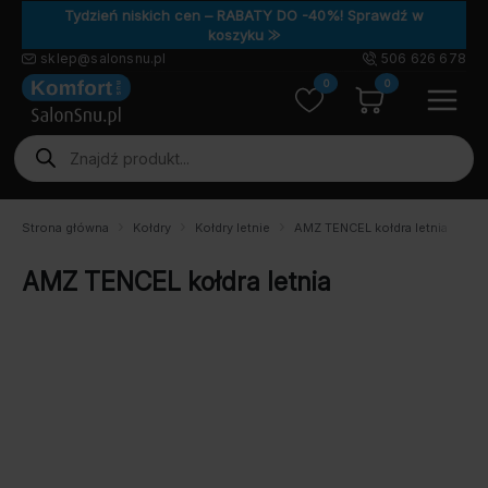
Tydzień niskich cen – RABATY DO -40%! Sprawdź w
koszyku ⨠
sklep@salonsnu.pl
506 626 678
0
0
Wyszukiwarka
produktów
Strona główna
Kołdry
Kołdry letnie
AMZ TENCEL kołdra letnia
AMZ TENCEL kołdra letnia