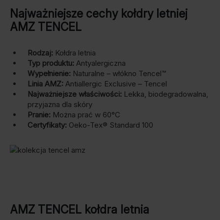
Najważniejsze cechy kołdry letniej
AMZ TENCEL
Rodzaj:
Kołdra letnia
Typ produktu:
Antyalergiczna
Wypełnienie:
Naturalne – włókno Tencel™
Linia AMZ:
Antiallergic Exclusive – Tencel
Najważniejsze właściwości:
Lekka, biodegradowalna,
przyjazna dla skóry
Pranie:
Można prać w 60°C
Certyfikaty:
Oeko-Tex® Standard 100
AMZ TENCEL kołdra letnia