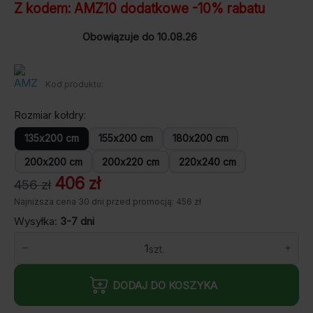
Z kodem:
AMZ10
dodatkowe -10% rabatu
Obowiązuje do 10.08.26
Kod produktu:
Rozmiar kołdry
135x200 cm
155x200 cm
180x200 cm
200x200 cm
200x220 cm
220x240 cm
Pierwotna
Aktualna
406
zł
456
zł
cena
cena
Najniższa cena 30 dni przed promocją: 456 zł
wynosiła:
wynosi:
Wysyłka:
3-7 dni
456 zł.
406 zł.
ilość
AMZ
TENCEL
kołdra
DODAJ DO KOSZYKA
letnia