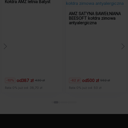
Kołdra AMZ letnia Batyst
AMZ SATYNA BAWEŁNIANA
BEESOFT kołdra zimowa
antyalergiczna
od
387 zł
od
500 zł
-10%
-62 zł
430 zł
562 zł
Pierwotna
Aktualna
Pierwotna
Aktualna
cena
cena
cena
cena
Rata 0% już od: 38,70 zł
Rata 0% już od: 50 zł
wynosiła:
wynosi:
wynosiła:
wynosi:
430
387
562
500
zł.
zł.
zł.
zł.