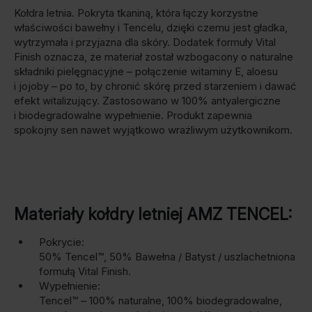
Kołdra letnia. Pokryta tkaniną, która łączy korzystne
właściwości bawełny i Tencelu, dzięki czemu jest gładka,
wytrzymała i przyjazna dla skóry.
Dodatek formuły Vital
Finish oznacza, że materiał został wzbogacony o naturalne
składniki pielęgnacyjne – połączenie witaminy E, aloesu
i jojoby – po to, by chronić skórę przed starzeniem i dawać
efekt witalizujący.
Zastosowano w 100% antyalergiczne
i biodegradowalne wypełnienie. Produkt zapewnia
spokojny sen nawet wyjątkowo wrażliwym użytkownikom.
Materiały kołdry letniej AMZ TENCEL:
Pokrycie:
50% Tencel™, 50% Bawełna / Batyst / uszlachetniona
formułą Vital Finish.
Wypełnienie:
Tencel™ – 100% naturalne, 100% biodegradowalne,