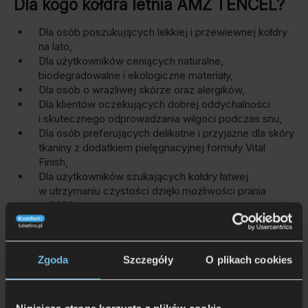
Dla kogo kołdra letnia AMZ TENCEL?
Dla osób poszukujących lekkiej i przewiewnej kołdry
na lato,
Dla użytkowników ceniących naturalne,
biodegradowalne i ekologiczne materiały,
Dla osób o wrażliwej skórze oraz alergików,
Dla klientów oczekujących dobrej oddychalności
i skutecznego odprowadzania wilgoci podczas snu,
Dla osób preferujących delikatne i przyjazne dla skóry
tkaniny z dodatkiem pielęgnacyjnej formuły Vital
Finish,
Dla użytkowników szukających kołdry łatwej
w utrzymaniu czystości dzięki możliwości prania
w 60°C.
Zgoda
Szczegóły
O plikach cookies
Utrzymanie kołdry: