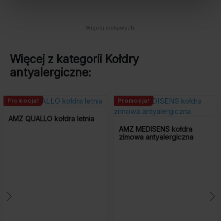
Więcej ciekawych!
Więcej z kategorii
Kołdry
antyalergiczne
:
omocja!
Promocja!
Pr
Z QUALLO kołdra letnia
AMZ MEDISENS kołdra
AM
zimowa antyalergiczna
ca