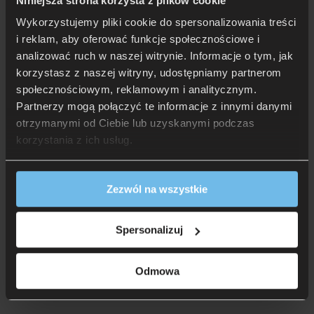
Niniejsza strona korzysta z plików cookie
Można prać w pralce w domowych warunkach – nawet
Wykorzystujemy pliki cookie do spersonalizowania treści
w 60 st. C., co skutecznie eliminuje roztocza oraz inne
drobnoustroje. Kołdra bardzo szybko schnie.
i reklam, aby oferować funkcje społecznościowe i
analizować ruch w naszej witrynie. Informacje o tym, jak
Opakowanie fabryczne produktu służy do jego
korzystasz z naszej witryny, udostępniamy partnerom
bezpiecznego przechowywania oraz transportu.
społecznościowym, reklamowym i analitycznym.
Partnerzy mogą połączyć te informacje z innymi danymi
otrzymanymi od Ciebie lub uzyskanymi podczas
korzystania z ich usług.
Certyfikaty kołdry letniej AMZ
TENCEL:
Zezwól na wszystkie
Produkt posiada certyfikat OEKO-TEX® Standard 100, który
potwierdza, że spełnia międzynarodowe wymagania
Spersonalizuj
dotyczące bezpieczeństwa wyrobów włókienniczych.
Odmowa