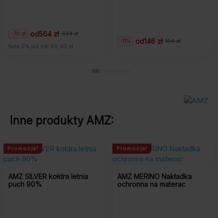
od
564 zł
0 zł
-1
634 zł
erwotna
tualna
Pi
Ak
od
146 zł
-11%
164 zł
Pierwotna
Aktualna
na
na
ce
ce
a 0% już od: 56,40 zł
Rat
cena
cena
nosiła:
nosi:
wy
wy
wynosiła:
wynosi:
4
4
48
42
164
146
zł.
zł.
zł.
zł.
Inne produkty
AMZ
:
Promocja!
Promocja!
AMZ SILVER kołdra letnia
AMZ MERINO Nakładka
puch 90%
ochronna na materac