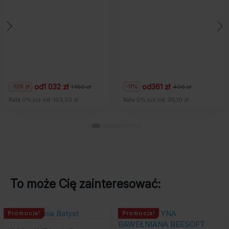
od
1 032 zł
od
361 zł
-128 zł
-11%
1 160 zł
406 zł
Pierwotna
Aktualna
Pierwotna
Aktualna
cena
cena
cena
cena
Rata 0% już od: 103,20 zł
Rata 0% już od: 36,10 zł
wynosiła:
wynosi:
wynosiła:
wynosi:
1
1
406
361
160
032
zł.
zł.
zł.
zł.
To może Cię zainteresować:
Promocja!
Promocja!