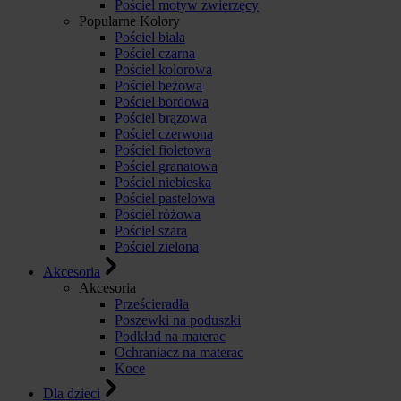
Pościel motyw zwierzęcy
Popularne Kolory
Pościel biała
Pościel czarna
Pościel kolorowa
Pościel beżowa
Pościel bordowa
Pościel brązowa
Pościel czerwona
Pościel fioletowa
Pościel granatowa
Pościel niebieska
Pościel pastelowa
Pościel różowa
Pościel szara
Pościel zielona
Akcesoria
Akcesoria
Prześcieradła
Poszewki na poduszki
Podkład na materac
Ochraniacz na materac
Koce
Dla dzieci