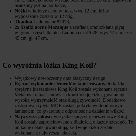
osadzony jest na podłodze,
Nóżki
w kolorze ciemny brąz, wys. 12 cm, łóżko
wyposażone zostało w 12 nóg,
Tkanina
Ladonna nr 87028,
2x Szafki nocne Mozaique
z szufladą oraz szklana płytą
w górnej części, tkanina Ladonna nr 87028, wys. 51 cm, szer.
45 cm, gł. 47 cm,
Co wyróżnia łóżka King Koil?
Wyjątkowy nowoczesny oraz klasyczny design,
Ręczne wykonanie
elementów tapicerowanych:
każda
sprężyna kieszeniowa King Koil została wykonana ręcznie.
Metalowa rama stanowiąca konstrukcję łóżka, gwarantuje
wysoką wytrzymałość oraz długą żywotność. Dodatkowo
zastosowana płyta MDF została pokryta wodoodpornym
laminatem, co gwarantuje odporność na działanie wilgoci.
Najwyższa jakość:
wszystkie sprężyny kieszeniowe King
Koil zostały zaprojektowane z dbałością o każdy szczegół. Te
unikalne detale, gwarantują, że Twoje łóżko zostało
wykonane z najwyższą jakością.