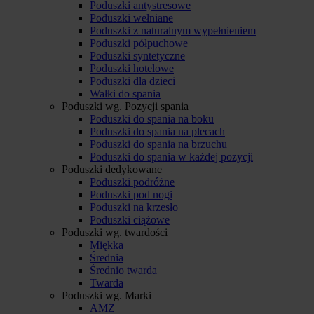
Poduszki antystresowe
Poduszki wełniane
Poduszki z naturalnym wypełnieniem
Poduszki półpuchowe
Poduszki syntetyczne
Poduszki hotelowe
Poduszki dla dzieci
Wałki do spania
Poduszki wg. Pozycji spania
Poduszki do spania na boku
Poduszki do spania na plecach
Poduszki do spania na brzuchu
Poduszki do spania w każdej pozycji
Poduszki dedykowane
Poduszki podróżne
Poduszki pod nogi
Poduszki na krzesło
Poduszki ciążowe
Poduszki wg. twardości
Miękka
Średnia
Średnio twarda
Twarda
Poduszki wg. Marki
AMZ