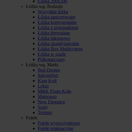
Łóżka 200x200
Łóżka wg. Rodzaju
Wszystkie łóżka
Łóżka tapicerowane
Łóżka kontynentalne
Łóżka z pojemnikiem
Łóżka drewniane
Łóżka luksusowe
Łóżka skandynawskie
Łóżka Box Multisystem
Łóżka w szafie
Półkotapczany
Łóżka wg. Marki
Bed Design
Italcomfort
King Koil
Lekto
M&K Foam Koło
Materasso
New Elegance
Sealy
Tempur
Fotele
Fotele wypoczynkowe
Fotele relaksacyjne