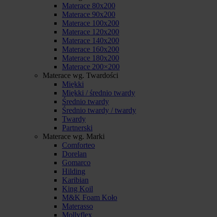
Materace 80x200
Materace 90x200
Materace 100x200
Materace 120x200
Materace 140x200
Materace 160x200
Materace 180x200
Materace 200×200
Materace wg. Twardości
Miękki
Miękki / średnio twardy
Średnio twardy
Średnio twardy / twardy
Twardy
Partnerski
Materace wg. Marki
Comforteo
Dorelan
Gomarco
Hilding
Karibian
King Koil
M&K Foam Koło
Materasso
Mollyflex