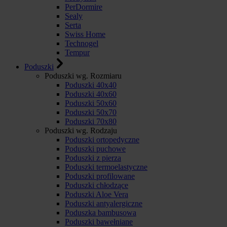
PerDormire
Sealy
Serta
Swiss Home
Technogel
Tempur
Poduszki
Poduszki wg. Rozmiaru
Poduszki 40x40
Poduszki 40x60
Poduszki 50x60
Poduszki 50x70
Poduszki 70x80
Poduszki wg. Rodzaju
Poduszki ortopedyczne
Poduszki puchowe
Poduszki z pierza
Poduszki termoelastyczne
Poduszki profilowane
Poduszki chłodzące
Poduszki Aloe Vera
Poduszki antyalergiczne
Poduszka bambusowa
Poduszki bawełniane