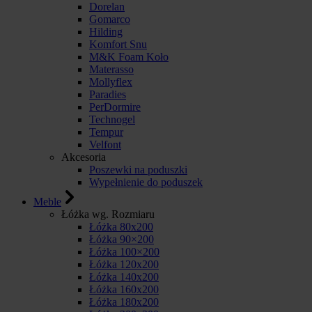
Dorelan
Gomarco
Hilding
Komfort Snu
M&K Foam Koło
Materasso
Mollyflex
Paradies
PerDormire
Technogel
Tempur
Velfont
Akcesoria
Poszewki na poduszki
Wypełnienie do poduszek
Meble
Łóżka wg. Rozmiaru
Łóżka 80x200
Łóżka 90×200
Łóżka 100×200
Łóżka 120x200
Łóżka 140x200
Łóżka 160x200
Łóżka 180x200