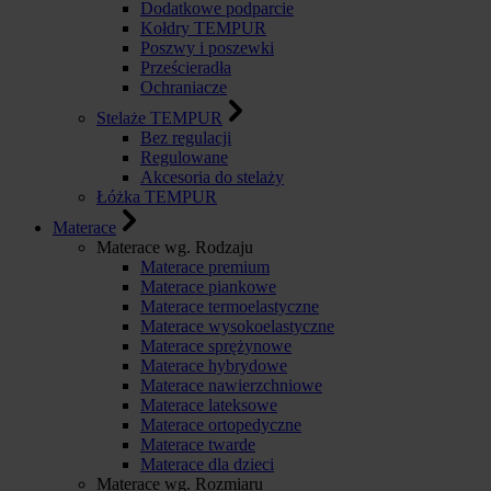
Dodatkowe podparcie
Kołdry TEMPUR
Poszwy i poszewki
Prześcieradła
Ochraniacze
Stelaże TEMPUR
Bez regulacji
Regulowane
Akcesoria do stelaży
Łóżka TEMPUR
Materace
Materace wg. Rodzaju
Materace premium
Materace piankowe
Materace termoelastyczne
Materace wysokoelastyczne
Materace sprężynowe
Materace hybrydowe
Materace nawierzchniowe
Materace lateksowe
Materace ortopedyczne
Materace twarde
Materace dla dzieci
Materace wg. Rozmiaru