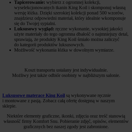
Tapicerowanie:
wybierz z ogromnej kolekcji,
wyselekcjonowanych tkanin King Koil i skomponuj własną
wersję łóżka. Dzięki szerokiej kolekcji ponad 500 wzorów,
znajdziesz odpowiedni materiał, który idealnie wkomponuje
się do Twojej sypialni.
Luksusowy wygląd:
ręczne wykonanie, wysokiej jakości
użyte materiały do tego ogromna dbałość o najmniejszy detal,
sprawiają, że produkty King Koil śmiało można zaliczyć
do kategorii produktów luksusowych.
Możliwość wykonania łóżka w dowolnym wymiarze.
Koszt transportu ustalany jest indywidualnie.
Możliwy jest także odbiór osobisty w najbliższym salonie.
Luksusowe materace King Koil
są wykonywane ręcznie
i montowane z pasją. Zobacz całą ofertę dostępną w naszym
sklepie.
Niektóre elementy graficzne, ikonki, zdjęcia oraz treść stanowią
własność firmy Komfort Snu. Pobieranie zdjęć, opisów, elementów
graficznych bez naszej zgody jest zabronione.