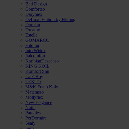
Bed Design
Comforteo
Darymex
DeLuxe Edition by Hilding
Dorelan
Dreamy
Estella
GOMARCO
Hilding
InterWidex
Italcomfort
KaribianDescanso
KING KOIL
Komfort Snu
La Z Boy
LEKTO
M&K Foam Koło
Materasso
Mollyflex
New Elegance
Notte
Paradies
PerDormire
Sealy
Serta