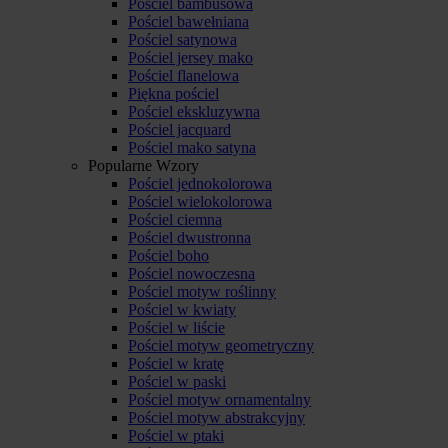
Pościel bambusowa
Pościel bawełniana
Pościel satynowa
Pościel jersey mako
Pościel flanelowa
Piękna pościel
Pościel ekskluzywna
Pościel jacquard
Pościel mako satyna
Popularne Wzory
Pościel jednokolorowa
Pościel wielokolorowa
Pościel ciemna
Pościel dwustronna
Pościel boho
Pościel nowoczesna
Pościel motyw roślinny
Pościel w kwiaty
Pościel w liście
Pościel motyw geometryczny
Pościel w kratę
Pościel w paski
Pościel motyw ornamentalny
Pościel motyw abstrakcyjny
Pościel w ptaki