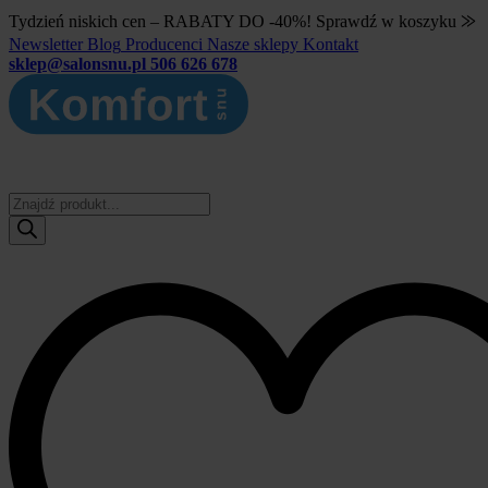
Tydzień niskich cen – RABATY DO -40%! Sprawdź w koszyku ⨠
Newsletter
Blog
Producenci
Nasze sklepy
Kontakt
sklep@salonsnu.pl
506 626 678
Wyszukiwarka
produktów