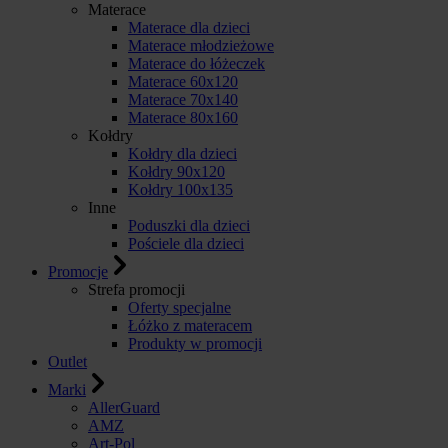
Materace
Materace dla dzieci
Materace młodzieżowe
Materace do łóżeczek
Materace 60x120
Materace 70x140
Materace 80x160
Kołdry
Kołdry dla dzieci
Kołdry 90x120
Kołdry 100x135
Inne
Poduszki dla dzieci
Pościele dla dzieci
Promocje
Strefa promocji
Oferty specjalne
Łóżko z materacem
Produkty w promocji
Outlet
Marki
AllerGuard
AMZ
Art-Pol