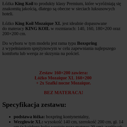
Łóżka
King Koil
to produkty klasy Premium, które wyróżniają się
znakomitą jakością, dlatego są obecne w sieciach luksusowych
hoteli.
Łóżko
King Koil Mozaique XL
jest idealnie dopasowane
do materacy
KING KOIL
w rozmiarach: 140, 160, 180×200 oraz
200×200 cm.
Do wyboru w tym modelu jest rama typu
Boxspring
z wypełnianiem sprężynowym w celu zapewniania najlepszego
komfortu lub wersja ze skrzynia na pościel.
Zestaw 160×200 zawiera:
Łóżko Mozaique XL 160×200
+ 2x Szafki nocne Mozaique.
BEZ MATERACA!
Specyfikacja zestawu:
podstawa łóżka:
boxpring kontynentalny,
Wezgłowie XL:
wysokość 140 cm, szerokość 200 cm, gł. 14
cm (z każdego boku wystaje poza materac 20 cm), zagłówek