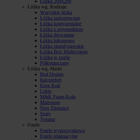
Łóżka 200x200
Łóżka wg. Rodzaju
Wszystkie łóżka
Łóżka tapicerowane
Łóżka kontynentalne
Łóżka z pojemnikiem
Łóżka drewniane
Łóżka luksusowe
Łóżka skandynawskie
Łóżka Box Multisystem
Łóżka w szafie
Półkotapczany
Łóżka wg. Marki
Bed Design
Italcomfort
King Koil
Lekto
M&K Foam Koło
Materasso
New Elegance
Sealy
Tempur
Fotele
Fotele wypoczynkowe
Fotele relaksacyjne