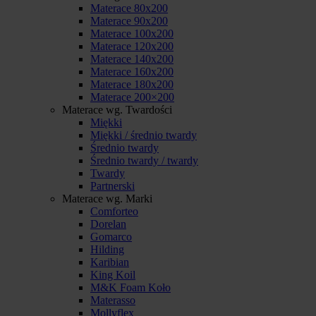
Materace 80x200
Materace 90x200
Materace 100x200
Materace 120x200
Materace 140x200
Materace 160x200
Materace 180x200
Materace 200×200
Materace wg. Twardości
Miękki
Miękki / średnio twardy
Średnio twardy
Średnio twardy / twardy
Twardy
Partnerski
Materace wg. Marki
Comforteo
Dorelan
Gomarco
Hilding
Karibian
King Koil
M&K Foam Koło
Materasso
Mollyflex