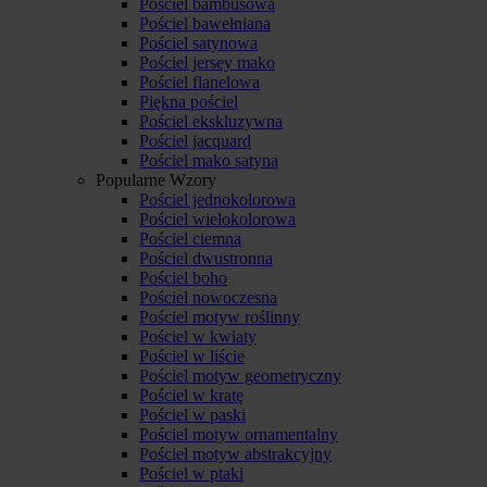
Pościel bambusowa
Pościel bawełniana
Pościel satynowa
Pościel jersey mako
Pościel flanelowa
Piękna pościel
Pościel ekskluzywna
Pościel jacquard
Pościel mako satyna
Popularne Wzory
Pościel jednokolorowa
Pościel wielokolorowa
Pościel ciemna
Pościel dwustronna
Pościel boho
Pościel nowoczesna
Pościel motyw roślinny
Pościel w kwiaty
Pościel w liście
Pościel motyw geometryczny
Pościel w kratę
Pościel w paski
Pościel motyw ornamentalny
Pościel motyw abstrakcyjny
Pościel w ptaki