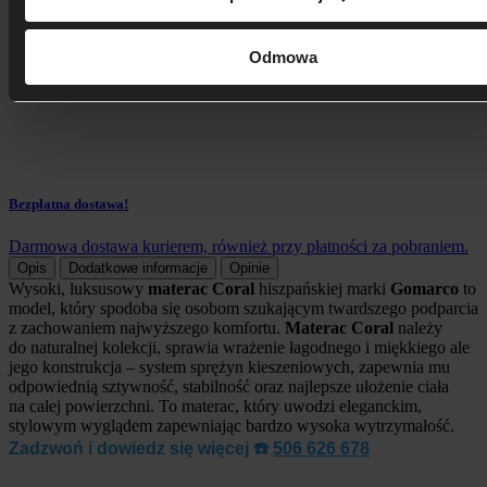
Odmowa
Bezpłatna dostawa!
Darmowa dostawa kurierem, również przy płatności za pobraniem.
Opis
Dodatkowe informacje
Opinie
Wysoki, luksusowy
materac Coral
hiszpańskiej marki
Gomarco
to
model, który spodoba się osobom szukającym twardszego podparcia
z zachowaniem najwyższego komfortu.
Materac Coral
należy
do naturalnej kolekcji, sprawia wrażenie łagodnego i miękkiego ale
jego konstrukcja – system sprężyn kieszeniowych, zapewnia mu
odpowiednią sztywność, stabilność oraz najlepsze ułożenie ciała
na całej powierzchni. To materac, który uwodzi eleganckim,
stylowym wyglądem zapewniając bardzo wysoka wytrzymałość.
Zadzwoń
i dowiedz się więcej ☎️
506 626 678