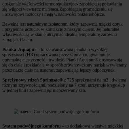
doskonałe właściwości termoregulacyjne- zapobiegają pojawianiu
się wilgoci wewnątrz materaca.Zapobiegają gromadzeniu się
i rozwojowi roztoczy i mają właściwości bakteriobójcze.
Bawełna jest naturalnym izolatorem, który zapewnia miękki dotyk
i przyjemne uczucie, w kontakcie z naszym ciałem. Jej naturalne
właściwości są w stanie utrzymać idealną temperaturę zarówno
zimą, jak i latem.
Pianka Aquapur –
to zaawansowana pianka o wysokiej
sprężystości (HR) opracowana przez Gomarco, gwarantuje
optymalną elastyczność i trwałość. Pianki Aquapur® dostosowują
się do ciała i rozkładają w sposób zrównoważony nacisk wywierany
przez nasze ciało na materac, zapewniając lepszy odpoczynek.
Sprężynowy rdzeń Springsac®
z 725 sprężynami na m2 i dwiema
różnymi sztywnościami, podzielony na 7 stref, utrzymuje kręgosłup
w jednej linii i zapewniając nieprzerwany sen.
System podwójnego komfortu
– to dodatkowa warstwa miękkiej