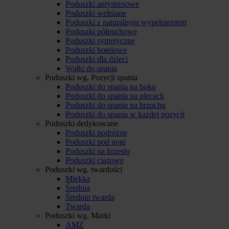
Poduszki antystresowe
Poduszki wełniane
Poduszki z naturalnym wypełnieniem
Poduszki półpuchowe
Poduszki syntetyczne
Poduszki hotelowe
Poduszki dla dzieci
Wałki do spania
Poduszki wg. Pozycji spania
Poduszki do spania na boku
Poduszki do spania na plecach
Poduszki do spania na brzuchu
Poduszki do spania w każdej pozycji
Poduszki dedykowane
Poduszki podróżne
Poduszki pod nogi
Poduszki na krzesło
Poduszki ciążowe
Poduszki wg. twardości
Miękka
Średnia
Średnio twarda
Twarda
Poduszki wg. Marki
AMZ