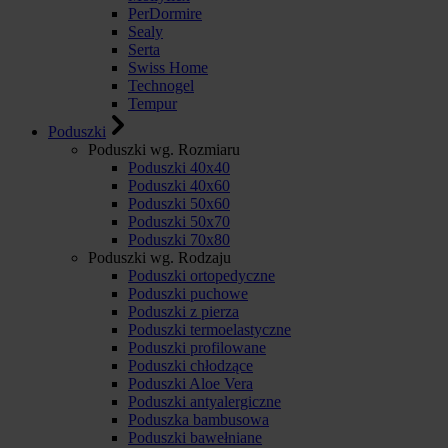
PerDormire
Sealy
Serta
Swiss Home
Technogel
Tempur
Poduszki
Poduszki wg. Rozmiaru
Poduszki 40x40
Poduszki 40x60
Poduszki 50x60
Poduszki 50x70
Poduszki 70x80
Poduszki wg. Rodzaju
Poduszki ortopedyczne
Poduszki puchowe
Poduszki z pierza
Poduszki termoelastyczne
Poduszki profilowane
Poduszki chłodzące
Poduszki Aloe Vera
Poduszki antyalergiczne
Poduszka bambusowa
Poduszki bawełniane