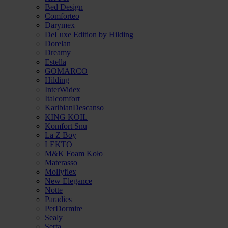
Bed Design
Comforteo
Darymex
DeLuxe Edition by Hilding
Dorelan
Dreamy
Estella
GOMARCO
Hilding
InterWidex
Italcomfort
KaribianDescanso
KING KOIL
Komfort Snu
La Z Boy
LEKTO
M&K Foam Koło
Materasso
Mollyflex
New Elegance
Notte
Paradies
PerDormire
Sealy
Serta