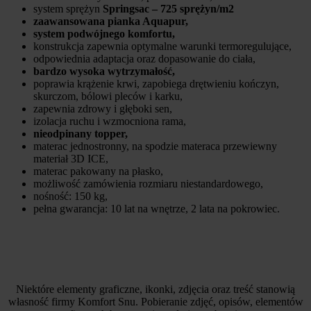
system sprężyn
Springsac – 725 sprężyn/m2
zaawansowana pianka Aquapur,
system podwójnego komfortu,
konstrukcja zapewnia optymalne warunki termoregulujące,
odpowiednia adaptacja oraz dopasowanie do ciała,
bardzo wysoka wytrzymałość,
poprawia krążenie krwi, zapobiega drętwieniu kończyn,
skurczom, bólowi pleców i karku,
zapewnia zdrowy i głęboki sen,
izolacja ruchu i wzmocniona rama,
nieodpinany topper,
materac jednostronny, na spodzie materaca przewiewny
materiał 3D ICE,
materac pakowany na płasko,
możliwość zamówienia rozmiaru niestandardowego,
nośność: 150 kg,
pełna gwarancja: 10 lat na wnętrze, 2 lata na pokrowiec.
Niektóre elementy graficzne, ikonki, zdjęcia oraz treść stanowią
własność firmy Komfort Snu. Pobieranie zdjęć, opisów, elementów