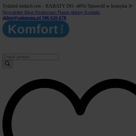
Tydzień niskich cen – RABATY DO -40%! Sprawdź w koszyku ⨠
Newsletter
Blog
Producenci
Nasze sklepy
Kontakt
sklep@salonsnu.pl
506 626 678
Wyszukiwarka
produktów