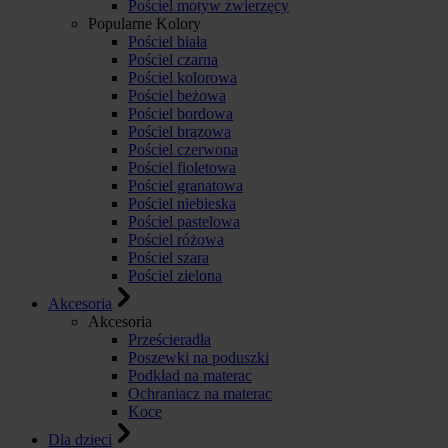
Pościel motyw zwierzęcy
Popularne Kolory
Pościel biała
Pościel czarna
Pościel kolorowa
Pościel beżowa
Pościel bordowa
Pościel brązowa
Pościel czerwona
Pościel fioletowa
Pościel granatowa
Pościel niebieska
Pościel pastelowa
Pościel różowa
Pościel szara
Pościel zielona
Akcesoria
Akcesoria
Prześcieradła
Poszewki na poduszki
Podkład na materac
Ochraniacz na materac
Koce
Dla dzieci