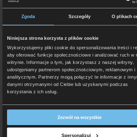
Zgoda
Szczegóły
O plikach c
Niniejsza strona korzysta z plików cookie
506 626 678
- Zamów telefonicznie
Wykorzystujemy pliki cookie do spersonalizowania treści i r
Zadzwoń i dowiedz się, jak dostać rabat!
aby oferować funkcje społecznościowe i analizować ruch w 
witrynie. Informacje o tym, jak korzystasz z naszej witryny,
udostępniamy partnerom społecznościowym, reklamowym i
analitycznym. Partnerzy mogą połączyć te informacje z inn
danymi otrzymanymi od Ciebie lub uzyskanymi podczas
korzystania z ich usług.
Zezwól na wszystkie
Spersonalizuj