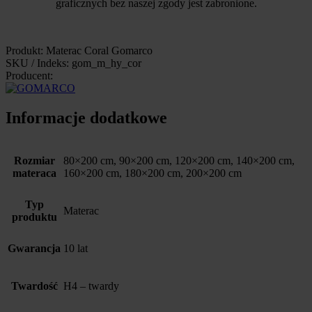
graficznych bez naszej zgody jest zabronione.
Produkt: Materac Coral Gomarco
SKU / Indeks: gom_m_hy_cor
Producent:
Informacje dodatkowe
Rozmiar
80×200 cm, 90×200 cm, 120×200 cm, 140×200 cm,
materaca
160×200 cm, 180×200 cm, 200×200 cm
Typ
Materac
produktu
Gwarancja
10 lat
Twardość
H4 – twardy