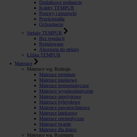
Dodatkowe podparcie
Kołdry TEMPUR
Poszwy i poszewki
Prześcieradła
Ochraniacze
Stelaże TEMPUR
Bez regulacji
Regulowane
Akcesoria do stelaży
Łóżka TEMPUR
Materace
Materace wg. Rodzaju
Materace premium
Materace piankowe
Materace termoelastyczne
Materace wysokoelastyczne
Materace sprężynowe
Materace hybrydowe
Materace nawierzchniowe
Materace lateksowe
Materace ortopedyczne
Materace twarde
Materace dla dzieci
Materace wg. Rozmiaru