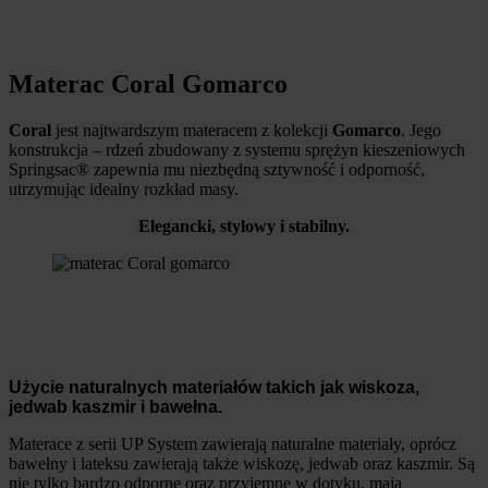
Materac Coral Gomarco
Coral
jest najtwardszym materacem z kolekcji
Gomarco
. Jego
konstrukcja – rdzeń zbudowany z systemu sprężyn kieszeniowych
Springsac® zapewnia mu niezbędną sztywność i odporność,
utrzymując idealny rozkład masy.
Elegancki, stylowy i stabilny.
Użycie naturalnych materiałów takich jak wiskoza,
jedwab kaszmir i bawełna.
Materace z serii UP System zawierają naturalne materiały, oprócz
bawełny i lateksu zawierają także wiskozę, jedwab oraz kaszmir. Są
nie tylko bardzo odporne oraz przyjemne w dotyku, mają