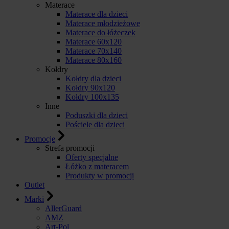
Materace
Materace dla dzieci
Materace młodzieżowe
Materace do łóżeczek
Materace 60x120
Materace 70x140
Materace 80x160
Kołdry
Kołdry dla dzieci
Kołdry 90x120
Kołdry 100x135
Inne
Poduszki dla dzieci
Pościele dla dzieci
Promocje
Strefa promocji
Oferty specjalne
Łóżko z materacem
Produkty w promocji
Outlet
Marki
AllerGuard
AMZ
Art-Pol