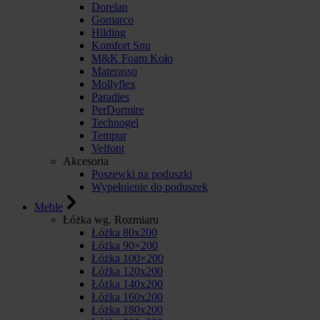
Dorelan
Gomarco
Hilding
Komfort Snu
M&K Foam Koło
Materasso
Mollyflex
Paradies
PerDormire
Technogel
Tempur
Velfont
Akcesoria
Poszewki na poduszki
Wypełnienie do poduszek
Meble
Łóżka wg. Rozmiaru
Łóżka 80x200
Łóżka 90×200
Łóżka 100×200
Łóżka 120x200
Łóżka 140x200
Łóżka 160x200
Łóżka 180x200