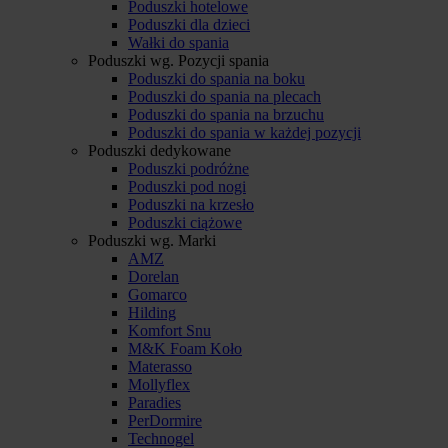
Poduszki hotelowe
Poduszki dla dzieci
Wałki do spania
Poduszki wg. Pozycji spania
Poduszki do spania na boku
Poduszki do spania na plecach
Poduszki do spania na brzuchu
Poduszki do spania w każdej pozycji
Poduszki dedykowane
Poduszki podróżne
Poduszki pod nogi
Poduszki na krzesło
Poduszki ciążowe
Poduszki wg. Marki
AMZ
Dorelan
Gomarco
Hilding
Komfort Snu
M&K Foam Koło
Materasso
Mollyflex
Paradies
PerDormire
Technogel