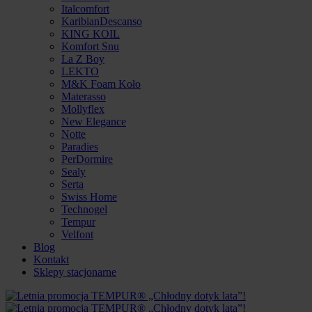
Italcomfort
KaribianDescanso
KING KOIL
Komfort Snu
La Z Boy
LEKTO
M&K Foam Koło
Materasso
Mollyflex
New Elegance
Notte
Paradies
PerDormire
Sealy
Serta
Swiss Home
Technogel
Tempur
Velfont
Blog
Kontakt
Sklepy stacjonarne