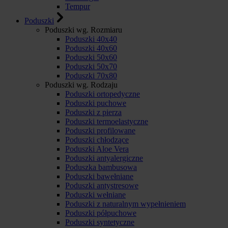
Tempur
Poduszki
Poduszki wg. Rozmiaru
Poduszki 40x40
Poduszki 40x60
Poduszki 50x60
Poduszki 50x70
Poduszki 70x80
Poduszki wg. Rodzaju
Poduszki ortopedyczne
Poduszki puchowe
Poduszki z pierza
Poduszki termoelastyczne
Poduszki profilowane
Poduszki chłodzące
Poduszki Aloe Vera
Poduszki antyalergiczne
Poduszka bambusowa
Poduszki bawełniane
Poduszki antystresowe
Poduszki wełniane
Poduszki z naturalnym wypełnieniem
Poduszki półpuchowe
Poduszki syntetyczne