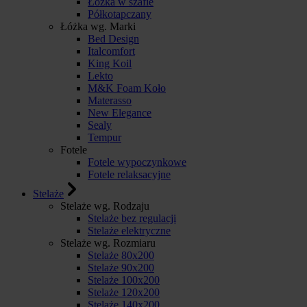
Łóżka w szafie
Półkotapczany
Łóżka wg. Marki
Bed Design
Italcomfort
King Koil
Lekto
M&K Foam Koło
Materasso
New Elegance
Sealy
Tempur
Fotele
Fotele wypoczynkowe
Fotele relaksacyjne
Stelaże
Stelaże wg. Rodzaju
Stelaże bez regulacji
Stelaże elektryczne
Stelaże wg. Rozmiaru
Stelaże 80x200
Stelaże 90x200
Stelaże 100x200
Stelaże 120x200
Stelaże 140x200