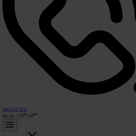
506 626 678
pn.-pt. / 10⁰⁰-18⁰⁰