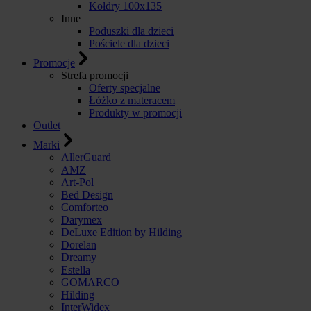
Kołdry 100x135
Inne
Poduszki dla dzieci
Pościele dla dzieci
Promocje
Strefa promocji
Oferty specjalne
Łóżko z materacem
Produkty w promocji
Outlet
Marki
AllerGuard
AMZ
Art-Pol
Bed Design
Comforteo
Darymex
DeLuxe Edition by Hilding
Dorelan
Dreamy
Estella
GOMARCO
Hilding
InterWidex