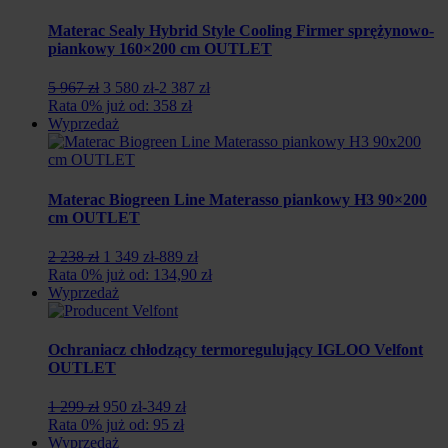
348
890
zł.
zł.
Materac Sealy Hybrid Style Cooling Firmer sprężynowo-
piankowy 160×200 cm OUTLET
Pierwotna
Aktualna
5 967 zł
3 580 zł
-2 387 zł
cena
cena
Rata 0% już od: 358 zł
wynosiła:
wynosi:
Wyprzedaż
5
3
967
580
zł.
zł.
Materac Biogreen Line Materasso piankowy H3 90×200
cm OUTLET
Pierwotna
Aktualna
2 238 zł
1 349 zł
-889 zł
cena
cena
Rata 0% już od: 134,90 zł
wynosiła:
wynosi:
Wyprzedaż
2
1
238
349
zł.
zł.
Ochraniacz chłodzący termoregulujący IGLOO Velfont
OUTLET
Pierwotna
Aktualna
1 299 zł
950 zł
-349 zł
cena
cena
Rata 0% już od: 95 zł
wynosiła:
wynosi:
Wyprzedaż