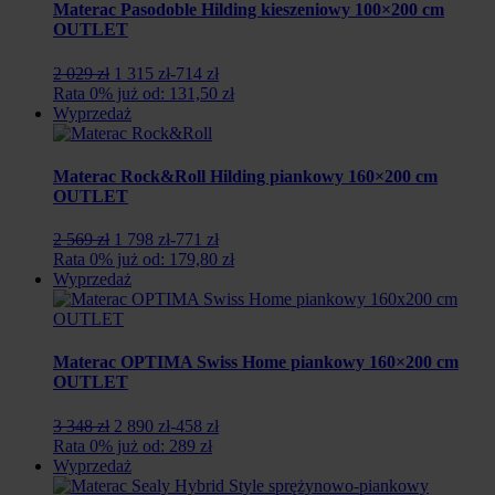
zł.
zł.
Materac Pasodoble Hilding kieszeniowy 100×200 cm
OUTLET
Pierwotna
Aktualna
2 029 zł
1 315 zł
-714 zł
cena
cena
Rata 0% już od: 131,50 zł
wynosiła:
wynosi:
Wyprzedaż
2
1
029
315
zł.
zł.
Materac Rock&Roll Hilding piankowy 160×200 cm
OUTLET
Pierwotna
Aktualna
2 569 zł
1 798 zł
-771 zł
cena
cena
Rata 0% już od: 179,80 zł
wynosiła:
wynosi:
Wyprzedaż
2
1
569
798
zł.
zł.
Materac OPTIMA Swiss Home piankowy 160×200 cm
OUTLET
Pierwotna
Aktualna
3 348 zł
2 890 zł
-458 zł
cena
cena
Rata 0% już od: 289 zł
wynosiła:
wynosi:
Wyprzedaż
3
2