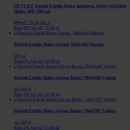
OUTLET Pościel Estella Mako Interlock Jersey 6542/810
Heiko 160×200 cm
Pierwotna
Aktualna
899 zł
719 zł
-180 zł
cena
cena
Rata 0% już od: 71,90 zł
wynosiła:
wynosi:
899
719
zł.
zł.
Pościel Estella Mako Satyna 7664/440 Marion
599 zł
Rata 0% już od: 59,90 zł
Pościel Estella Mako Satyna Basics 7844/640 Valetta
od 549 zł
Rata 0% już od: 54,90 zł
Pościel Estella Mako Satyna Basics 7844/202 Valetta
od 549 zł
Rata 0% już od: 54,90 zł