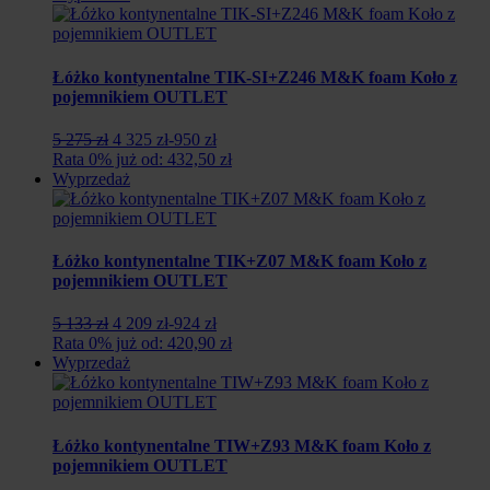
1
950
299
zł.
zł.
Łóżko kontynentalne TIK-SI+Z246 M&K foam Koło z
pojemnikiem OUTLET
Pierwotna
Aktualna
5 275 zł
4 325 zł
-950 zł
cena
cena
Rata 0% już od: 432,50 zł
wynosiła:
wynosi:
Wyprzedaż
5
4
275
325
zł.
zł.
Łóżko kontynentalne TIK+Z07 M&K foam Koło z
pojemnikiem OUTLET
Pierwotna
Aktualna
5 133 zł
4 209 zł
-924 zł
cena
cena
Rata 0% już od: 420,90 zł
wynosiła:
wynosi:
Wyprzedaż
5
4
133
209
zł.
zł.
Łóżko kontynentalne TIW+Z93 M&K foam Koło z
pojemnikiem OUTLET