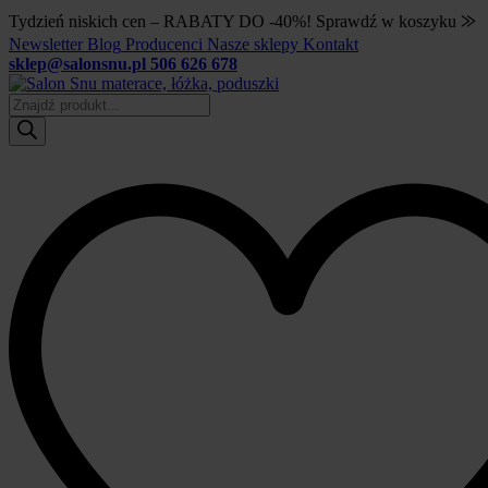
Tydzień niskich cen – RABATY DO -40%! Sprawdź w koszyku ⨠
Newsletter
Blog
Producenci
Nasze sklepy
Kontakt
sklep@salonsnu.pl
506 626 678
Wyszukiwarka
produktów