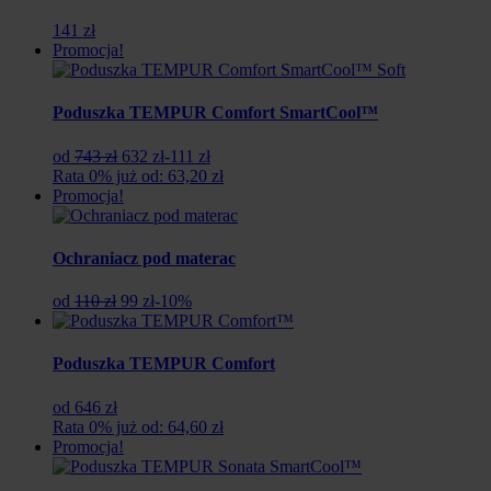
141 zł
Promocja!
Poduszka TEMPUR Comfort SmartCool™
Pierwotna
Aktualna
od
743 zł
632 zł
-111 zł
cena
cena
Rata 0% już od: 63,20 zł
wynosiła:
wynosi:
Promocja!
743
632
zł.
zł.
Ochraniacz pod materac
Pierwotna
Aktualna
od
110 zł
99 zł
-10%
cena
cena
wynosiła:
wynosi:
110
99
Poduszka TEMPUR Comfort
zł.
zł.
od 646 zł
Rata 0% już od: 64,60 zł
Promocja!