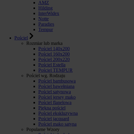
AMZ
Hilding
InterWidex
Notte
Paradies
Tempur
Pościel
Rozmiar lub marka
Pościel 140x200
Pościel 160x200
Pościel 200x220
Pościel Estella
Pościel TEMPUR
Pościel wg. Rodzaju
Pościel bambusowa
Pościel bawełniana
Pościel satynowa
Pościel jersey mako
Pościel flanelowa
Piękna pościel
Pościel ekskluzywna
Pościel jacquard
Pościel mako satyna
Popularne Wzory