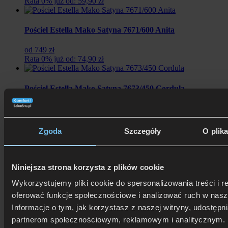
Rata 0% już od: 59,90 zł
Pościel Estella Mako Satyna 7671/600 Anita
od 749 zł
Rata 0% już od: 74,90 zł
Pościel Estella Mako Satyna 7673/450 Cordula
od 749 zł
Rata 0% już od: 74,90 zł
Zgoda
Szczegóły
O plik
Pościel Estella Mako Satyna 7675/985 Karin
od 599 zł
Niniejsza strona korzysta z plików cookie
Rata 0% już od: 59,90 zł
Wykorzystujemy pliki cookie do spersonalizowania treści i r
oferować funkcje społecznościowe i analizować ruch w nasze
Pościel Estella Mako Interlock Jersey 6629/985 Tavaro
Informacje o tym, jak korzystasz z naszej witryny, udostęp
partnerom społecznościowym, reklamowym i analitycznym. 
od 659 zł