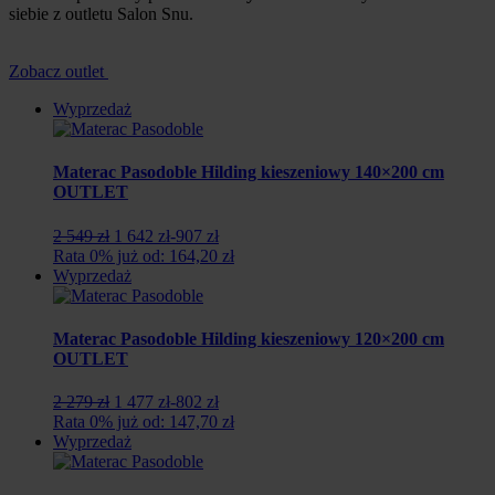
siebie z outletu Salon Snu.
Zobacz outlet
Wyprzedaż
Materac Pasodoble Hilding kieszeniowy 140×200 cm
OUTLET
Pierwotna
Aktualna
2 549 zł
1 642 zł
-907 zł
cena
cena
Rata 0% już od: 164,20 zł
wynosiła:
wynosi:
Wyprzedaż
2
1
549
642
zł.
zł.
Materac Pasodoble Hilding kieszeniowy 120×200 cm
OUTLET
Pierwotna
Aktualna
2 279 zł
1 477 zł
-802 zł
cena
cena
Rata 0% już od: 147,70 zł
wynosiła:
wynosi:
Wyprzedaż
2
1
279
477