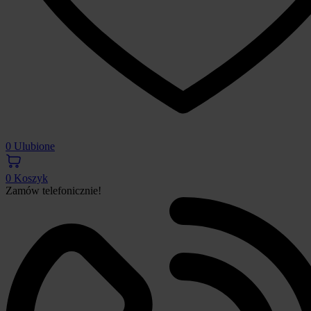
0
Ulubione
0
Koszyk
Zamów telefonicznie!