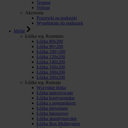
Tempur
Velfont
Akcesoria
Poszewki na poduszki
Wypełnienie do poduszek
Meble
Łóżka wg. Rozmiaru
Łóżka 80x200
Łóżka 90×200
Łóżka 100×200
Łóżka 120x200
Łóżka 140x200
Łóżka 160x200
Łóżka 180x200
Łóżka 200x200
Łóżka wg. Rodzaju
Wszystkie łóżka
Łóżka tapicerowane
Łóżka kontynentalne
Łóżka z pojemnikiem
Łóżka drewniane
Łóżka luksusowe
Łóżka skandynawskie
Łóżka Box Multisystem