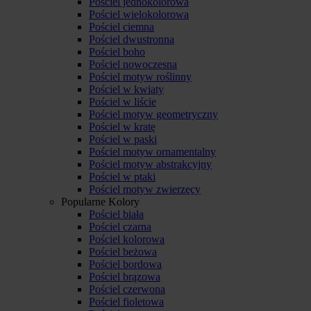
Pościel jednokolorowa
Pościel wielokolorowa
Pościel ciemna
Pościel dwustronna
Pościel boho
Pościel nowoczesna
Pościel motyw roślinny
Pościel w kwiaty
Pościel w liście
Pościel motyw geometryczny
Pościel w kratę
Pościel w paski
Pościel motyw ornamentalny
Pościel motyw abstrakcyjny
Pościel w ptaki
Pościel motyw zwierzęcy
Popularne Kolory
Pościel biała
Pościel czarna
Pościel kolorowa
Pościel beżowa
Pościel bordowa
Pościel brązowa
Pościel czerwona
Pościel fioletowa