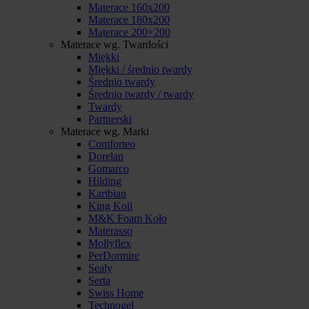
Materace 160x200
Materace 180x200
Materace 200×200
Materace wg. Twardości
Miękki
Miękki / średnio twardy
Średnio twardy
Średnio twardy / twardy
Twardy
Partnerski
Materace wg. Marki
Comforteo
Dorelan
Gomarco
Hilding
Karibian
King Koil
M&K Foam Koło
Materasso
Mollyflex
PerDormire
Sealy
Serta
Swiss Home
Technogel