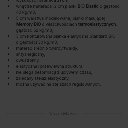
wysokość materaca 21 cm,
wnętrze materaca 12 cm pianki
BIO Elastic
o gęstości
40 kg/m3,
5 cm warstwa modelowanej pianki masującej
Memory BIO
o właściwościach
termoelastycznych
,
gęstość 52 kg/m3,
3 cm konturowana pianka elastyczna Standard BIO
o gęstości 30 kg/m3,
materac średnio twardy/twardy,
antyalergiczny,
dwustronny,
elastyczna i przewiewna struktura,
nie ulega deformacji z upływem czasu,
zalecany stelaż elastyczny,
można używać na stelażach regulowanych.
Więcej ciekawych!