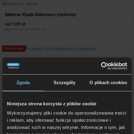
Materac Klasik Materasso piankowy
od 1 331 zł
Rata 0% już od: 133,10 zł
Promocja!
Materac Propolis Vital Materasso piankowy 120×200 OUTLET
2 050 zł
-1 056 zł
3 106 zł
Pierwotna
Aktualna
cena
cena
Rata 0% już od: 205 zł
wynosiła:
wynosi:
Zgoda
Szczegóły
O plikach cookies
3
2
106
050
zł.
zł.
Niniejsza strona korzysta z plików cookie
Materac Teenage Materasso
Wykorzystujemy pliki cookie do spersonalizowania treści
od 1 238 zł
i reklam, aby oferować funkcje społecznościowe i
Rata 0% już od: 123,80 zł
analizować ruch w naszej witrynie. Informacje o tym, jak