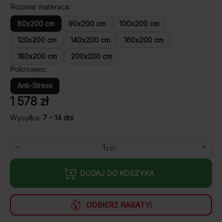
Rozmiar materaca
80x200 cm
90x200 cm
100x200 cm
120x200 cm
140x200 cm
160x200 cm
180x200 cm
200x200 cm
Pokrowiec
Anti-Stress
1 578
zł
Wysyłka:
7 - 14 dni
ilość
Materac
Memory
Bio
DODAJ DO KOSZYKA
M&K
foam
ODBIERZ RABATY!