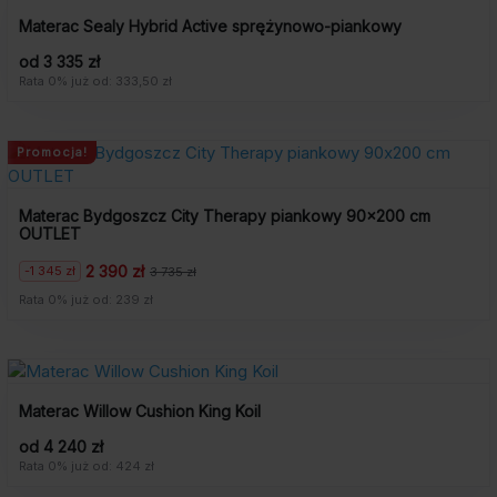
Materac Sealy Hybrid Active sprężynowo-piankowy
od 3 335 zł
Rata 0% już od: 333,50 zł
Promocja!
Materac Bydgoszcz City Therapy piankowy 90×200 cm
OUTLET
2 390 zł
-1 345 zł
3 735 zł
Pierwotna
Aktualna
cena
cena
Rata 0% już od: 239 zł
wynosiła:
wynosi:
3
2
735
390
zł.
zł.
Materac Willow Cushion King Koil
od 4 240 zł
Rata 0% już od: 424 zł