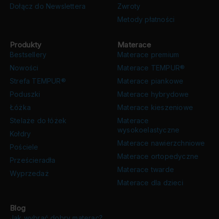
Dołącz do Newslettera
Zwroty
Metody płatności
Produkty
Materace
Bestsellery
Materace premium
Nowości
Materace TEMPUR®
Strefa TEMPUR®
Materace piankowe
Poduszki
Materace hybrydowe
Łóżka
Materace kieszeniowe
Stelaże do łóżek
Materace
wysokoelastyczne
Kołdry
Materace nawierzchniowe
Pościele
Materace ortopedyczne
Prześcieradła
Materace twarde
Wyprzedaż
Materace dla dzieci
Blog
Jak wybrać dobry materac?