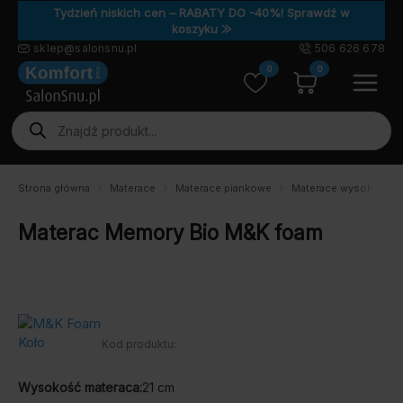
Tydzień niskich cen – RABATY DO -40%! Sprawdź w
koszyku ⨠
sklep@salonsnu.pl
506 626 678
0
0
Wyszukiwarka
produktów
Strona główna
Materace
Materace piankowe
Materace wysokoelas
Materac Memory Bio M&K foam
Kod produktu:
Wysokość materaca:
21 cm