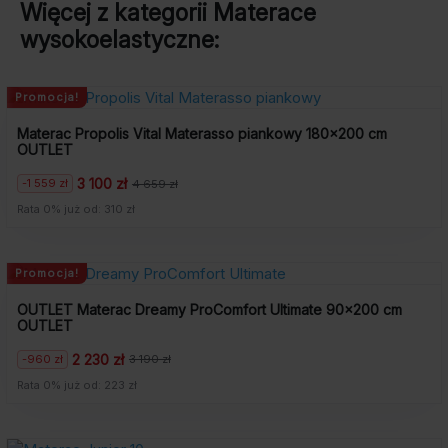
Więcej z kategorii
Materace
wysokoelastyczne
:
Promocja!
Materac Propolis Vital Materasso piankowy 180×200 cm
OUTLET
3 100 zł
-1 559 zł
4 659 zł
Pierwotna
Aktualna
cena
cena
Rata 0% już od: 310 zł
wynosiła:
wynosi:
4
3
659
100
zł.
zł.
Promocja!
OUTLET Materac Dreamy ProComfort Ultimate 90×200 cm
OUTLET
2 230 zł
-960 zł
3 190 zł
Pierwotna
Aktualna
cena
cena
Rata 0% już od: 223 zł
wynosiła:
wynosi:
3
2
190
230
zł.
zł.