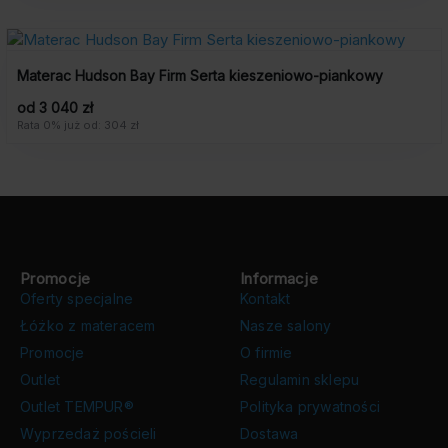
Materac Hudson Bay Firm Serta kieszeniowo-piankowy
od 3 040 zł
Rata 0% już od: 304 zł
Promocje
Informacje
Oferty specjalne
Kontakt
Łóżko z materacem
Nasze salony
Promocje
O firmie
Outlet
Regulamin sklepu
Outlet TEMPUR®
Polityka prywatności
Wyprzedaż pościeli
Dostawa