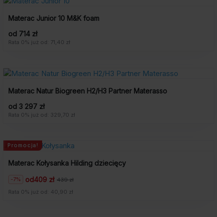
Materac Junior 10 M&K foam
od 714 zł
Rata 0% już od: 71,40 zł
Materac Natur Biogreen H2/H3 Partner Materasso
od 3 297 zł
Rata 0% już od: 329,70 zł
Promocja!
Materac Kołysanka Hilding dziecięcy
od
409 zł
-7%
439 zł
Pierwotna
Aktualna
cena
cena
Rata 0% już od: 40,90 zł
wynosiła:
wynosi:
439
409
zł.
zł.