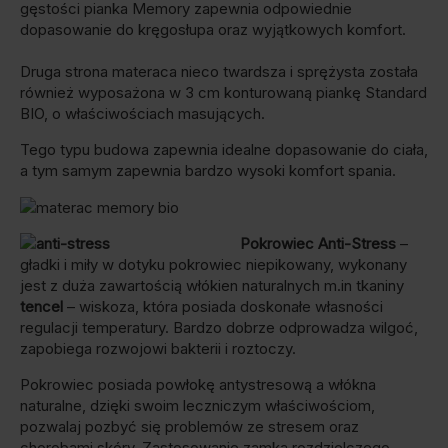
gęstości pianka Memory zapewnia odpowiednie
dopasowanie do kręgosłupa oraz wyjątkowych komfort.
Druga strona materaca nieco twardsza i sprężysta została
również wyposażona w 3 cm konturowaną piankę Standard
BIO, o właściwościach masujących.
Tego typu budowa zapewnia idealne dopasowanie do ciała,
a tym samym zapewnia bardzo wysoki komfort spania.
Pokrowiec Anti-Stress
–
gładki i miły w dotyku pokrowiec niepikowany, wykonany
jest z duża zawartością włókien naturalnych m.in tkaniny
tencel
– wiskoza, która posiada doskonałe własności
regulacji temperatury. Bardzo dobrze odprowadza wilgoć,
zapobiega rozwojowi bakterii i roztoczy.
Pokrowiec posiada powłokę antystresową a włókna
naturalne, dzięki swoim leczniczym właściwościom,
pozwalaj pozbyć się problemów ze stresem oraz
chorobami skóry. Zastosowanie zamka rozdzielczego