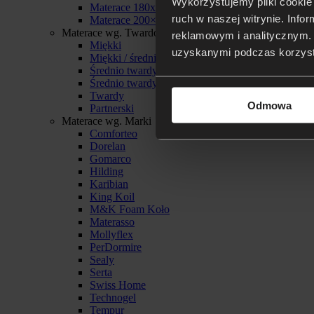
Wykorzystujemy pliki cookie 
Materace 180x200
ruch w naszej witrynie. Inf
Materace 200×200
Materace wg. Twardości
reklamowym i analitycznym. 
Miękki
uzyskanymi podczas korzysta
Miękki / średnio twardy
Średnio twardy
Średnio twardy / twardy
Twardy
Odmowa
Partnerski
Materace wg. Marki
Comforteo
Dorelan
Gomarco
Hilding
Karibian
King Koil
M&K Foam Koło
Materasso
Mollyflex
PerDormire
Sealy
Serta
Swiss Home
Technogel
Tempur