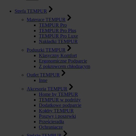
Strefa TEMPUR
Materace TEMPUR
TEMPUR Pro
TEMPUR Pro Plus
TEMPUR Pro Luxe
Nakładki TEMPUR
Poduszki TEMPUR
Klasyczny Komfort
Ergonomiczne Podparcie
Z pokrowcem chłodzącym
Outlet TEMPUR
Inne
Akcesoria TEMPUR
Home by TEMPUR
TEMPUR w podróży
Dodatkowe podparcie
Kołdry TEMPUR
Poszwy i poszewki
Prześcieradła
Ochraniacze
Stelaże TEMPUR