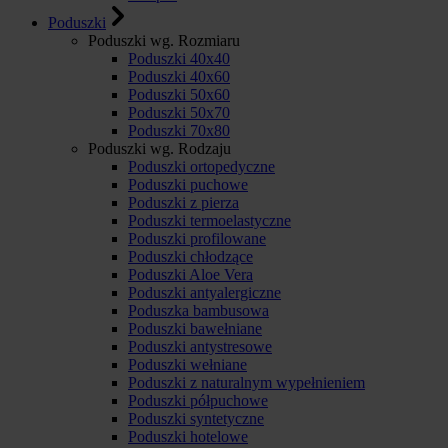
Poduszki
Poduszki wg. Rozmiaru
Poduszki 40x40
Poduszki 40x60
Poduszki 50x60
Poduszki 50x70
Poduszki 70x80
Poduszki wg. Rodzaju
Poduszki ortopedyczne
Poduszki puchowe
Poduszki z pierza
Poduszki termoelastyczne
Poduszki profilowane
Poduszki chłodzące
Poduszki Aloe Vera
Poduszki antyalergiczne
Poduszka bambusowa
Poduszki bawełniane
Poduszki antystresowe
Poduszki wełniane
Poduszki z naturalnym wypełnieniem
Poduszki półpuchowe
Poduszki syntetyczne
Poduszki hotelowe