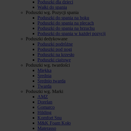
Poduszki dla dzieci
Wałki do spania
Poduszki wg. Pozycji spania
Poduszki do spania na boku
Poduszki do spania na plecach
Poduszki do spania na brzuchu
Poduszki do spania w każdej pozycji
Poduszki dedykowane
Poduszki podróżne
Poduszki pod nogi
Poduszki na krzesło
Poduszki ciążowe
Poduszki wg. twardości
Miękka
Średnia
Średnio twarda
Twarda
Poduszki wg. Marki
AMZ
Dorelan
Gomarco
Hilding
Komfort Snu
M&K Foam Koło
Materasso