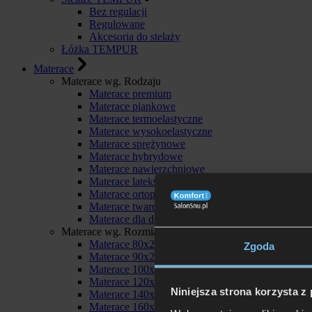
Bez regulacji
Regulowane
Akcesoria do stelaży
Łóżka TEMPUR
Materace
Materace wg. Rodzaju
Materace premium
Materace piankowe
Materace termoelastyczne
Materace wysokoelastyczne
Materace sprężynowe
Materace hybrydowe
Materace nawierzchniowe
Materace lateksowe
Materace ortopedyczne
Materace twarde
Materace dla dzieci
Materace wg. Rozmiaru
Materace 80x200
Zgoda
Materace 90x200
Materace 100x200
Materace 120x200
Niniejsza strona korzysta z
Materace 140x200
Materace 160x200