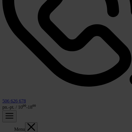
506 626 678
pn.-pt. / 10⁰⁰-18⁰⁰
Menu