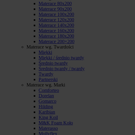
Materace 80x200
Materace 90x200
Materace 100x200
Materace 120x200
Materace 140x200
Materace 160x200
Materace 180x200
Materace 200×200
Materace wg. Twardości
Miękki
Miękki / średnio twardy
Średnio twardy
Średnio twardy / twardy
Twardy
Partnerski
Materace wg. Marki
Comforteo
Dorelan
Gomarco
Hilding
Karibian
King Koil
M&K Foam Koło
Materasso
Mollyflex