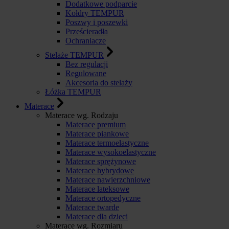
Dodatkowe podparcie
Kołdry TEMPUR
Poszwy i poszewki
Prześcieradła
Ochraniacze
Stelaże TEMPUR
Bez regulacji
Regulowane
Akcesoria do stelaży
Łóżka TEMPUR
Materace
Materace wg. Rodzaju
Materace premium
Materace piankowe
Materace termoelastyczne
Materace wysokoelastyczne
Materace sprężynowe
Materace hybrydowe
Materace nawierzchniowe
Materace lateksowe
Materace ortopedyczne
Materace twarde
Materace dla dzieci
Materace wg. Rozmiaru