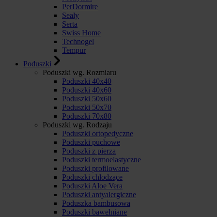
PerDormire
Sealy
Serta
Swiss Home
Technogel
Tempur
Poduszki
Poduszki wg. Rozmiaru
Poduszki 40x40
Poduszki 40x60
Poduszki 50x60
Poduszki 50x70
Poduszki 70x80
Poduszki wg. Rodzaju
Poduszki ortopedyczne
Poduszki puchowe
Poduszki z pierza
Poduszki termoelastyczne
Poduszki profilowane
Poduszki chłodzące
Poduszki Aloe Vera
Poduszki antyalergiczne
Poduszka bambusowa
Poduszki bawełniane