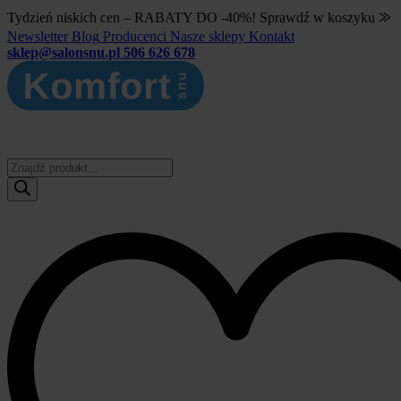
Tydzień niskich cen – RABATY DO -40%! Sprawdź w koszyku ⨠
Newsletter
Blog
Producenci
Nasze sklepy
Kontakt
sklep@salonsnu.pl
506 626 678
Wyszukiwarka
produktów