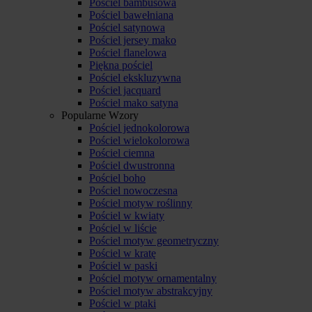
Pościel bambusowa
Pościel bawełniana
Pościel satynowa
Pościel jersey mako
Pościel flanelowa
Piękna pościel
Pościel ekskluzywna
Pościel jacquard
Pościel mako satyna
Popularne Wzory
Pościel jednokolorowa
Pościel wielokolorowa
Pościel ciemna
Pościel dwustronna
Pościel boho
Pościel nowoczesna
Pościel motyw roślinny
Pościel w kwiaty
Pościel w liście
Pościel motyw geometryczny
Pościel w kratę
Pościel w paski
Pościel motyw ornamentalny
Pościel motyw abstrakcyjny
Pościel w ptaki