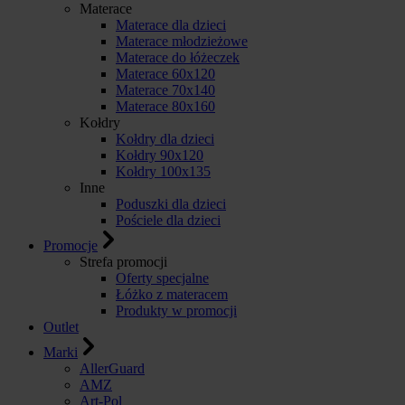
Materace
Materace dla dzieci
Materace młodzieżowe
Materace do łóżeczek
Materace 60x120
Materace 70x140
Materace 80x160
Kołdry
Kołdry dla dzieci
Kołdry 90x120
Kołdry 100x135
Inne
Poduszki dla dzieci
Pościele dla dzieci
Promocje
Strefa promocji
Oferty specjalne
Łóżko z materacem
Produkty w promocji
Outlet
Marki
AllerGuard
AMZ
Art-Pol