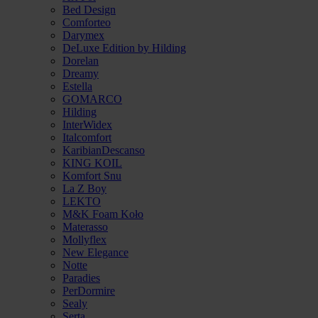
Bed Design
Comforteo
Darymex
DeLuxe Edition by Hilding
Dorelan
Dreamy
Estella
GOMARCO
Hilding
InterWidex
Italcomfort
KaribianDescanso
KING KOIL
Komfort Snu
La Z Boy
LEKTO
M&K Foam Koło
Materasso
Mollyflex
New Elegance
Notte
Paradies
PerDormire
Sealy
Serta