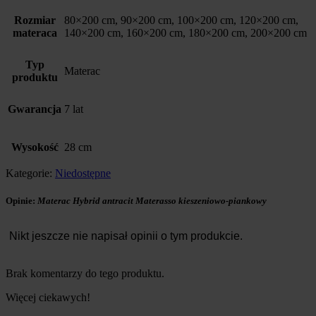
Rozmiar
80×200 cm, 90×200 cm, 100×200 cm, 120×200 cm,
materaca
140×200 cm, 160×200 cm, 180×200 cm, 200×200 cm
Typ
Materac
produktu
Gwarancja
7 lat
Wysokość
28 cm
Kategorie:
Niedostępne
Opinie:
Materac Hybrid antracit Materasso kieszeniowo-piankowy
Nikt jeszcze nie napisał opinii o tym produkcie.
Brak komentarzy do tego produktu.
Więcej ciekawych!