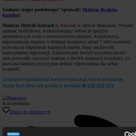
Szukasz czegoś podobnego? Sprawdź:
Materac Kraków
Komfort
Materac Hybrid Antracit
to
Nowość
w ofercie Materasso. Wysoki
materac hybrydowy, wykorzystujący wkład ze sprężyn
kieszeniowych wraz z nowoczesnymi pianami. Komfortowy,
ergonomiczny materac o średniej twardości, układ 7 stref twardości
pozwala na odprężenie napiętych mięśni, dając możliwość
maksymalnej regeneracji.
Zastosowanie dwóch wysokiej jakości
pian pozwoliło stworzyć materac o dwóch stopniach twardości, co
pozwala bardziej precyzyjnie dobrać odpowiednią dla siebie
twardość.
Zadzwoń
i potwierdź termin realizacji, który aktualnie
może być inny niż podany poniżej ☎️
506 626 678
Kod produktu:
Dodaj do ulubionych