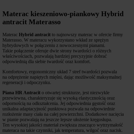
Materac kieszeniowo-piankowy Hybrid
antracit Materasso
Materac
Hybrid antracit
to najnowszy materac w ofercie firmy
Materasso. W materacu wykorzystano wkład ze sprężyn
hybrydowych w połączeniu z nowoczesnymi pianami.
Takie połączenie oferuje dwie strony twardości o różnych
właściwościach, pozwalają bardziej precyzyjnie dobrać
odpowiednią dla siebie twardość oraz komfort.
Komfortowy, ergonomiczny układ 7 stref twardości pozwala
na odprężenie napiętych mięśni, dając możliwość maksymalnej
regeneracji i odpoczynku.
Piana HR Antracit
o otwartej strukturze, jest niezwykle
przewiewna, charakteryzuje się wysoką elastycznością oraz
odpornością na odkształcenia. Jej odpowiednia gęstość oraz
unikalna adaptacyjność punktowa pozwala na odpowiednie
rozłożenie masy ciała na całej powierzchni. Dodatkowe nacięcia
w pianie pozwalają na jeszcze lepsze ułożenie kręgosłupa.
Ten wysokiej jakości materiał zwiększa znacząco wytrzymałość
materaca na takie czynniki, jak temperatura, wilgoć oraz nacisk.