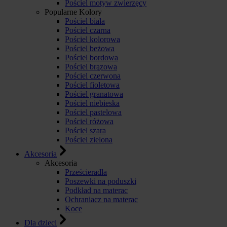
Pościel motyw zwierzęcy
Popularne Kolory
Pościel biała
Pościel czarna
Pościel kolorowa
Pościel beżowa
Pościel bordowa
Pościel brązowa
Pościel czerwona
Pościel fioletowa
Pościel granatowa
Pościel niebieska
Pościel pastelowa
Pościel różowa
Pościel szara
Pościel zielona
Akcesoria
Akcesoria
Prześcieradła
Poszewki na poduszki
Podkład na materac
Ochraniacz na materac
Koce
Dla dzieci