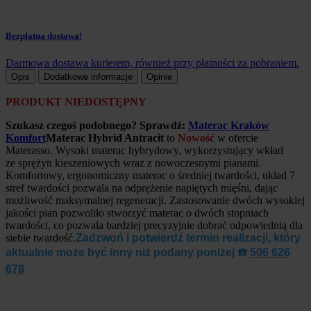
Bezpłatna dostawa!
Darmowa dostawa kurierem, również przy płatności za pobraniem.
Opis
Dodatkowe informacje
Opinie
PRODUKT NIEDOSTĘPNY
Szukasz czegoś podobnego? Sprawdź:
Materac Kraków
Komfort
Materac Hybrid Antracit
to
Nowość
w ofercie
Materasso. Wysoki
materac hybrydowy, wykorzystujący wkład
ze sprężyn kieszeniowych wraz z nowoczesnymi pianami.
Komfortowy, ergonomiczny materac o średniej twardości, układ 7
stref twardości pozwala na odprężenie napiętych mięśni, dając
możliwość maksymalnej regeneracji.
Zastosowanie dwóch wysokiej
jakości pian pozwoliło stworzyć materac o dwóch stopniach
twardości, co pozwala bardziej precyzyjnie dobrać odpowiednią dla
siebie twardość.
Zadzwoń
i potwierdź termin realizacji, który
aktualnie może być inny niż podany poniżej ☎️
506 626
678