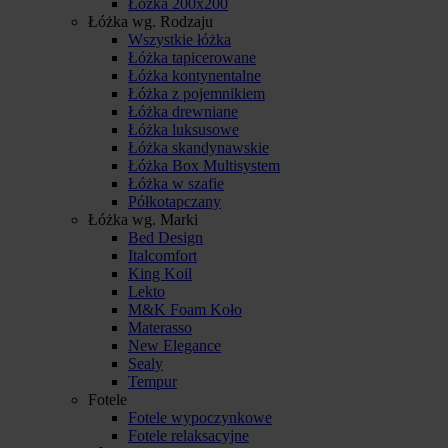
Łóżka 200x200
Łóżka wg. Rodzaju
Wszystkie łóżka
Łóżka tapicerowane
Łóżka kontynentalne
Łóżka z pojemnikiem
Łóżka drewniane
Łóżka luksusowe
Łóżka skandynawskie
Łóżka Box Multisystem
Łóżka w szafie
Półkotapczany
Łóżka wg. Marki
Bed Design
Italcomfort
King Koil
Lekto
M&K Foam Koło
Materasso
New Elegance
Sealy
Tempur
Fotele
Fotele wypoczynkowe
Fotele relaksacyjne