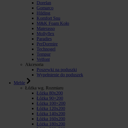
Dorelan
Gomarco
Hilding
Komfort Snu
M&K Foam Koło
Materasso
Mollyflex
Paradies
PerDormire
Technogel
Tempur
Velfont
Akcesoria
Poszewki na poduszki
Wypełnienie do poduszek
Meble
Łóżka wg. Rozmiaru
Łóżka 80x200
Łóżka 90×200
Łóżka 100×200
Łóżka 120x200
Łóżka 140x200
Łóżka 160x200
Łóżka 180x200