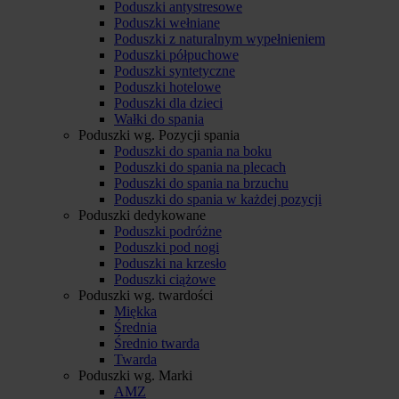
Poduszki antystresowe
Poduszki wełniane
Poduszki z naturalnym wypełnieniem
Poduszki półpuchowe
Poduszki syntetyczne
Poduszki hotelowe
Poduszki dla dzieci
Wałki do spania
Poduszki wg. Pozycji spania
Poduszki do spania na boku
Poduszki do spania na plecach
Poduszki do spania na brzuchu
Poduszki do spania w każdej pozycji
Poduszki dedykowane
Poduszki podróżne
Poduszki pod nogi
Poduszki na krzesło
Poduszki ciążowe
Poduszki wg. twardości
Miękka
Średnia
Średnio twarda
Twarda
Poduszki wg. Marki
AMZ