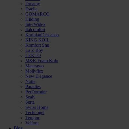
Dreamy
Estella
GOMARCO
Hilding
InterWidex
Italcomfort
KaribianDescanso
KING KOIL
Komfort Snu
La Z Boy
LEKTO
M&K Foam Koło
Materasso
Mollyflex
New Elegance
Notte
Paradies
PerDormire
Sealy
Serta
Swiss Home
Technogel
Tempur
Velfont
Blog