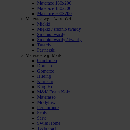
Materace 160x200
Materace 180x200
Materace 200×200
Materace wg. Twardości
Miękki
Miękki / średnio twardy
Średnio twardy
Średnio twardy / twardy
Twardy
Partnerski
Materace wg. Marki
Comforteo
Dorelan
Gomarco
Hilding
Karibian
King Koil
M&K Foam Koło
Materasso
Mollyflex
PerDormire
Sealy
Serta
Swiss Home
Technogel