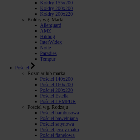
Kołdry 155x200
Kołdry 200x200
Kołdry 200x220
Kołdry wg. Marki
Allerguard
AMZ
Hilding
InterWidex
Notte
Paradies
Tempur
Pościel
Rozmiar lub marka
Pościel 140x200
Pościel 160x200
Pościel 200x220
Pościel Estella
Pościel TEMPUR
Pościel wg. Rodzaju
Pościel bambusowa
Pościel bawełniana
Pościel satynowa
Pościel jersey mako
Pościel flanelowa