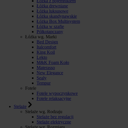
Łóżka z pojemnikiem
Łóżka drewniane
Łóżka luksusowe
Łóżka skandynawskie
Łóżka Box Multisystem
Łóżka w szafie
Półkotapczany
Łóżka wg. Marki
Bed Design
Italcomfort
King Koil
Lekto
M&K Foam Koło
Materasso
New Elegance
Sealy
Tempur
Fotele
Fotele wypoczynkowe
Fotele relaksacyjne
Stelaże
Stelaże wg. Rodzaju
Stelaże bez regulacji
Stelaże elektryczne
Stelaże wg. Rozmiaru