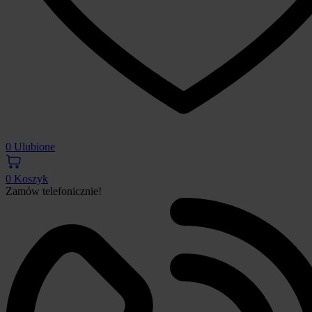
0
Ulubione
0
Koszyk
Zamów telefonicznie!