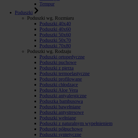
Tempur
Poduszki
Poduszki wg. Rozmiaru
Poduszki 40x40
Poduszki 40x60
Poduszki 50x60
Poduszki 50x70
Poduszki 70x80
Poduszki wg. Rodzaju
Poduszki ortopedyczne
Poduszki puchowe
Poduszki z pierza
Poduszki termoelastyczne
Poduszki profilowane
Poduszki chłodzące
Poduszki Aloe Vera
Poduszki antyalergiczne
Poduszka bambusowa
Poduszki bawełniane
Poduszki antystresowe
Poduszki wełniane
Poduszki z naturalnym wypełnieniem
Poduszki półpuchowe
Poduszki syntetyczne