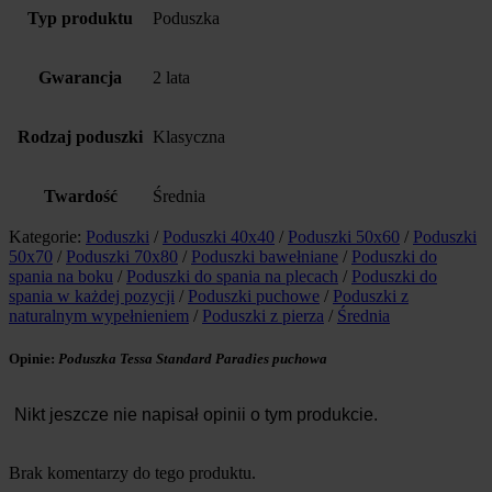
Typ produktu
Poduszka
Gwarancja
2 lata
Rodzaj poduszki
Klasyczna
Twardość
Średnia
Kategorie:
Poduszki
/
Poduszki 40x40
/
Poduszki 50x60
/
Poduszki
50x70
/
Poduszki 70x80
/
Poduszki bawełniane
/
Poduszki do
spania na boku
/
Poduszki do spania na plecach
/
Poduszki do
spania w każdej pozycji
/
Poduszki puchowe
/
Poduszki z
naturalnym wypełnieniem
/
Poduszki z pierza
/
Średnia
Opinie:
Poduszka Tessa Standard Paradies puchowa
Nikt jeszcze nie napisał opinii o tym produkcie.
Brak komentarzy do tego produktu.