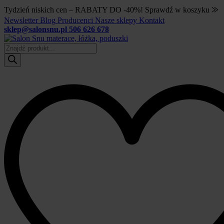
Tydzień niskich cen – RABATY DO -40%! Sprawdź w koszyku ⨠
Newsletter
Blog
Producenci
Nasze sklepy
Kontakt
sklep@salonsnu.pl
506 626 678
Wyszukiwarka
produktów