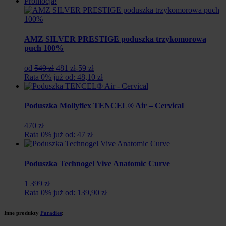
Promocja!
AMZ SILVER PRESTIGE poduszka trzykomorowa
puch 100%
Pierwotna
Aktualna
od
540 zł
481 zł
-59 zł
cena
cena
Rata 0% już od: 48,10 zł
wynosiła:
wynosi:
540
481
zł.
zł.
Poduszka Mollyflex TENCEL® Air – Cervical
470 zł
Rata 0% już od: 47 zł
Poduszka Technogel Vive Anatomic Curve
1 399 zł
Rata 0% już od: 139,90 zł
Inne produkty
Paradies
: