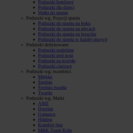
Poduszki hotelowe
Poduszki dla dzieci
Wałki do spania
Poduszki wg. Pozycji spania
Poduszki do spania na boku
Poduszki do spania na plecach
Poduszki do spania na brzuchu
Poduszki do spania w każdej pozycji
Poduszki dedykowane
Poduszki podróżne
Poduszki pod nogi
Poduszki na krzesło
Poduszki ciążowe
Poduszki wg. twardości
Miękka
Średnia
Średnio twarda
Twarda
Poduszki wg. Marki
AMZ
Dorelan
Gomarco
Hilding
Komfort Snu
M&K Foam Koło