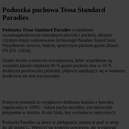
Poduszka puchowa Tessa Standard
Paradies
Poduszka Tessa Standard Paradies
wypełnione
wysokogatunkowym naturalnym pierzem i puchem, idealnie
czystym dzięki zastosowaniu technologii Paradies SuperClean.
Wypełnienie nowym, białym, sprężystym puchem gęsim (klasa1
PN-EN 12934).
Dzięki dwóm warstwom zewnętrznym, które wypełnione są
wysokiej jakości miękkim 90 % gęsim puchem oraz w 10 %
drobnymi puchowymi piórkami, półpuch znajdujący się w komorze
środkowej nie jest wyczuwalny.
Pokrycie poduszki to wyjątkowo delikatna tkanina z bawełny
organicznej w 100% – batyst pucho-szczelny, jest niezwykle
przyjemna w dotyku. Kolor biały, bez wybielaczy optycznych.
Poduszki Paradies są łatwe w pielęgnacji, można je prać w temp
do 40 stopni C. Wietrzyć na wolnym powietrzu, nie wystawiać