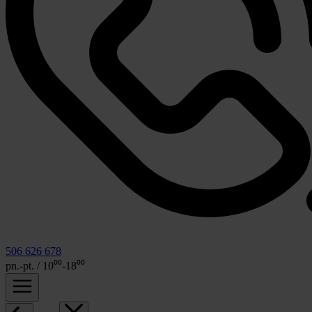
506 626 678
pn.-pt. / 10⁰⁰-18⁰⁰