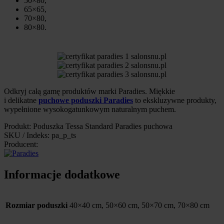
50×80,
65×65,
70×80,
80×80.
Odkryj całą gamę produktów marki Paradies. Miękkie
i delikatne
puchowe poduszki Paradies
to ekskluzywne produkty,
wypełnione wysokogatunkowym naturalnym puchem.
Produkt: Poduszka Tessa Standard Paradies puchowa
SKU / Indeks: pa_p_ts
Producent:
Informacje dodatkowe
Rozmiar poduszki
40×40 cm, 50×60 cm, 50×70 cm, 70×80 cm