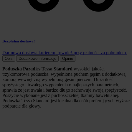
Bezpłatna dostawa!
Darmowa dostawa kurierem, również przy płatności za pobraniem.
Opis
Dodatkowe informacje
Opinie
Poduszka Paradies Tessa Standard
wysokiej jakości
trzykomorowa poduszka, wypełniona puchem gęsim z dodatkową
komorą wewnętrzną wypełnioną gęsim pierzem. Duża ilość
sprężystego i trwałego wypełnienia o najlepszych parametrach,
sprawia że jest trwała i bardzo długo zachowuje swoją sprężystość.
Poszycie wykonane jest z puchoszczelnej tkaniny bawełnianej.
P
oduszka
Tessa Standard jest idealna
dla osób preferujących wyższe
podparcie dla głowy.