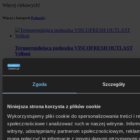
Więcej ciekawych!
Więcej z kategorii
Poduszki
:
Termoregulująca poduszka VISCOFRESH OUTLAST
Velfont
od 619 zł
Rata 0% już od: 61,90 zł
Zgoda
Szczegóły
Poduszka Moontex Air Fresh- Relax Mollyflex
580 zł
Niniejsza strona korzysta z plików cookie
Rata 0% już od: 58 zł
Wykorzystujemy pliki cookie do spersonalizowania treści i r
społecznościowe i analizować ruch w naszej witrynie. Inform
Oparcie TEMPUR
witryny, udostępniamy partnerom społecznościowym, rekla
708 zł
mogą połączyć te informacje z innymi danymi otrzymanymi 