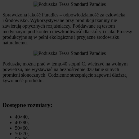
Sprawdzona jakość Paradies – odpowiedzialność za człowieka
i środowisko. Wykorzystywane przy produkcji tkaniny nie
zawierają optycznych rozjaśniaczy. Poddawane są testom
medycznym pod kontem nieszkodliwość dla skóry i ciała. Procesy
produkcyjne są w pełni ekologiczne i przyjazne środowisku
naturalnemu.
Poduszkę można prać w temp.40 stopni C, wietrzyć na wolnym
powietrzu, nie wystawiać na bezpośrednie działanie silnych
promieni słonecznych. Codzienne strzepnięcie zapewni dłuższą
żywotność produktu.
Dostępne rozmiary:
40×40,
40×80,
50×60,
50×70,