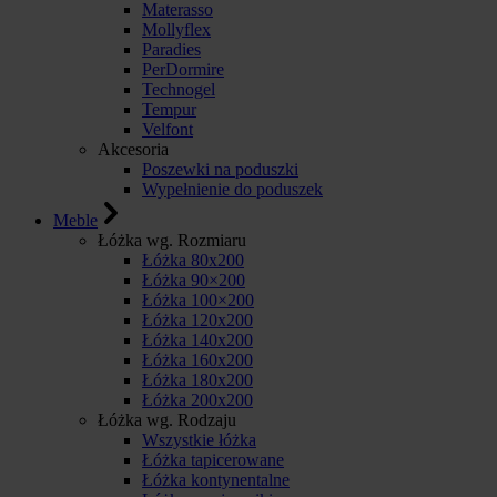
Materasso
Mollyflex
Paradies
PerDormire
Technogel
Tempur
Velfont
Akcesoria
Poszewki na poduszki
Wypełnienie do poduszek
Meble
Łóżka wg. Rozmiaru
Łóżka 80x200
Łóżka 90×200
Łóżka 100×200
Łóżka 120x200
Łóżka 140x200
Łóżka 160x200
Łóżka 180x200
Łóżka 200x200
Łóżka wg. Rodzaju
Wszystkie łóżka
Łóżka tapicerowane
Łóżka kontynentalne