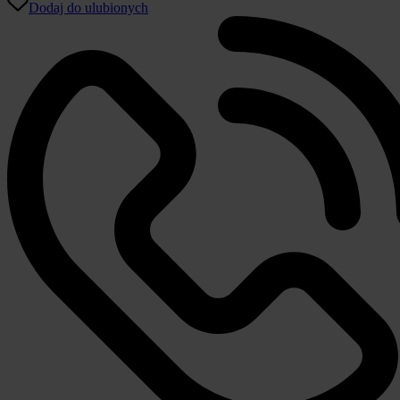
Dodaj do ulubionych
Paradies
puchowa