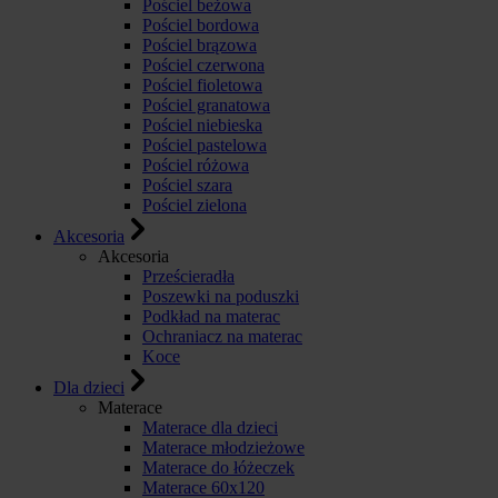
Pościel beżowa
Pościel bordowa
Pościel brązowa
Pościel czerwona
Pościel fioletowa
Pościel granatowa
Pościel niebieska
Pościel pastelowa
Pościel różowa
Pościel szara
Pościel zielona
Akcesoria
Akcesoria
Prześcieradła
Poszewki na poduszki
Podkład na materac
Ochraniacz na materac
Koce
Dla dzieci
Materace
Materace dla dzieci
Materace młodzieżowe
Materace do łóżeczek
Materace 60x120