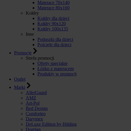
Materace 70x140
Materace 80x160
Kołdry
Kołdry dla dzieci
Kołdry 90x120
Kołdry 100x135
Inne
Poduszki dla dzieci
Pościele dla dzieci
Promocje
Strefa promocji
Oferty specjalne
Łóżko z materacem
Produkty w promocji
Outlet
Marki
AllerGuard
AMZ
Art-Pol
Bed Design
Comforteo
Darymex
DeLuxe Edition by Hilding
Dorelan