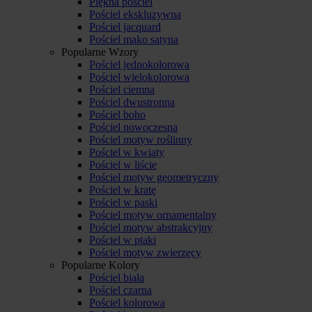
Piękna pościel
Pościel ekskluzywna
Pościel jacquard
Pościel mako satyna
Popularne Wzory
Pościel jednokolorowa
Pościel wielokolorowa
Pościel ciemna
Pościel dwustronna
Pościel boho
Pościel nowoczesna
Pościel motyw roślinny
Pościel w kwiaty
Pościel w liście
Pościel motyw geometryczny
Pościel w kratę
Pościel w paski
Pościel motyw ornamentalny
Pościel motyw abstrakcyjny
Pościel w ptaki
Pościel motyw zwierzęcy
Popularne Kolory
Pościel biała
Pościel czarna
Pościel kolorowa