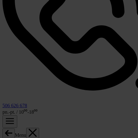
506 626 678
pn.-pt. / 10⁰⁰-18⁰⁰
Menu