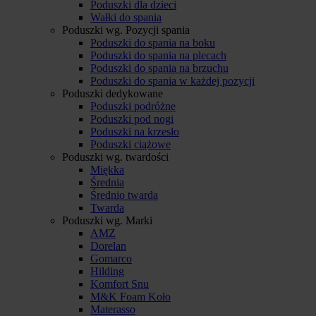
Poduszki dla dzieci
Wałki do spania
Poduszki wg. Pozycji spania
Poduszki do spania na boku
Poduszki do spania na plecach
Poduszki do spania na brzuchu
Poduszki do spania w każdej pozycji
Poduszki dedykowane
Poduszki podróżne
Poduszki pod nogi
Poduszki na krzesło
Poduszki ciążowe
Poduszki wg. twardości
Miękka
Średnia
Średnio twarda
Twarda
Poduszki wg. Marki
AMZ
Dorelan
Gomarco
Hilding
Komfort Snu
M&K Foam Koło
Materasso