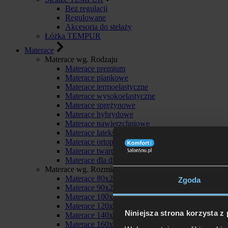
Bez regulacji
Regulowane
Akcesoria do stelaży
Łóżka TEMPUR
Materace
Materace wg. Rodzaju
Materace premium
Materace piankowe
Materace termoelastyczne
Materace wysokoelastyczne
Materace sprężynowe
Materace hybrydowe
Materace nawierzchniowe
Materace lateksowe
Materace ortopedyczne
Materace twarde
Materace dla dzieci
Materace wg. Rozmiaru
Materace 80x200
Zgoda
Materace 90x200
Materace 100x200
Materace 120x200
Niniejsza strona korzysta z
Materace 140x200
Materace 160x200