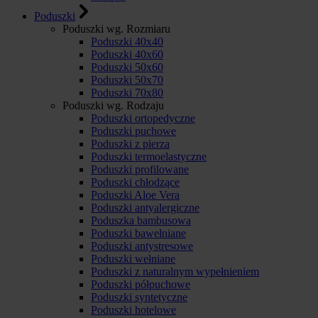
Poduszki
Poduszki wg. Rozmiaru
Poduszki 40x40
Poduszki 40x60
Poduszki 50x60
Poduszki 50x70
Poduszki 70x80
Poduszki wg. Rodzaju
Poduszki ortopedyczne
Poduszki puchowe
Poduszki z pierza
Poduszki termoelastyczne
Poduszki profilowane
Poduszki chłodzące
Poduszki Aloe Vera
Poduszki antyalergiczne
Poduszka bambusowa
Poduszki bawełniane
Poduszki antystresowe
Poduszki wełniane
Poduszki z naturalnym wypełnieniem
Poduszki półpuchowe
Poduszki syntetyczne
Poduszki hotelowe