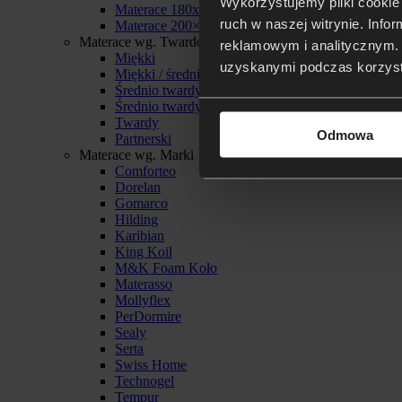
Wykorzystujemy pliki cookie 
Materace 180x200
ruch w naszej witrynie. Inf
Materace 200×200
Materace wg. Twardości
reklamowym i analitycznym. 
Miękki
uzyskanymi podczas korzysta
Miękki / średnio twardy
Średnio twardy
Średnio twardy / twardy
Twardy
Odmowa
Partnerski
Materace wg. Marki
Comforteo
Dorelan
Gomarco
Hilding
Karibian
King Koil
M&K Foam Koło
Materasso
Mollyflex
PerDormire
Sealy
Serta
Swiss Home
Technogel
Tempur