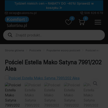
Tydzień niskich cen – RABATY DO -40%! Sprawdź w
koszyku ⨠
sklep@salonsnu.pl
506 626 678
0
0
Wyszukiwarka
produktów
Strona główna
Pościele
Popularne wzory pościeli
Pościel motyw r
Pościel Estella Mako Satyna 7991/202
Alea