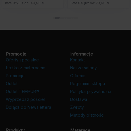
Rata 0% już od: 49,90 zł
Rata 0% już od: 79,90 zł
Promocje
Informacje
Oferty specjalne
Kontakt
Łóżko z materacem
Nasze salony
Promocje
O firmie
Outlet
Regulamin sklepu
Outlet TEMPUR®
Polityka prywatności
Wyprzedaż pościeli
Dostawa
Dołącz do Newslettera
Zwroty
Metody płatności
Produkty
Materace