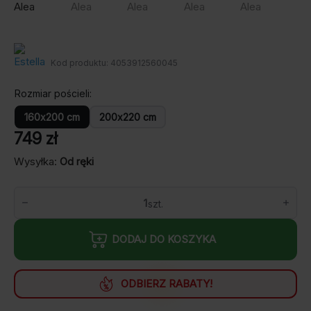
Kod produktu:
4053912560045
Rozmiar pościeli
160x200 cm
200x220 cm
749
zł
Wysyłka:
Od ręki
ilość
Pościel
Estella
Mako
DODAJ DO KOSZYKA
Satyna
7991/202
Alea
ODBIERZ RABATY!