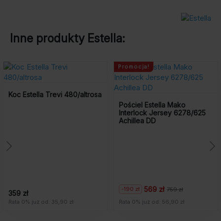
Inne produkty
Estella
:
Promocja!
Koc Estella Trevi 480/altrosa
Pościel Estella Mako
Interlock Jersey 6278/625
Achillea DD
569 zł
-190 zł
759 zł
Pierwotna
Aktualna
359 zł
cena
cena
Rata 0% już od: 35,90 zł
Rata 0% już od: 56,90 zł
wynosiła:
wynosi:
759
569