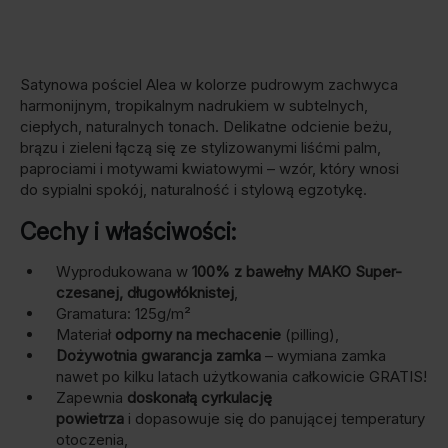
Satynowa pościel Alea w kolorze pudrowym zachwyca
harmonijnym, tropikalnym nadrukiem w subtelnych,
ciepłych, naturalnych tonach. Delikatne odcienie beżu,
brązu i zieleni łączą się ze stylizowanymi liśćmi palm,
paprociami i motywami kwiatowymi – wzór, który wnosi
do sypialni spokój, naturalność i stylową egzotykę.
Cechy i właściwości:
Wyprodukowana w
100% z bawełny MAKO Super-
czesanej, długowłóknistej
,
Gramatura: 125g/m²
Materiał
odporny na mechacenie
(pilling),
Dożywotnia gwarancja zamka
– wymiana zamka
nawet po kilku latach użytkowania całkowicie GRATIS!
Zapewnia
doskonałą cyrkulację
powietrza
i dopasowuje się do panującej temperatury
otoczenia,