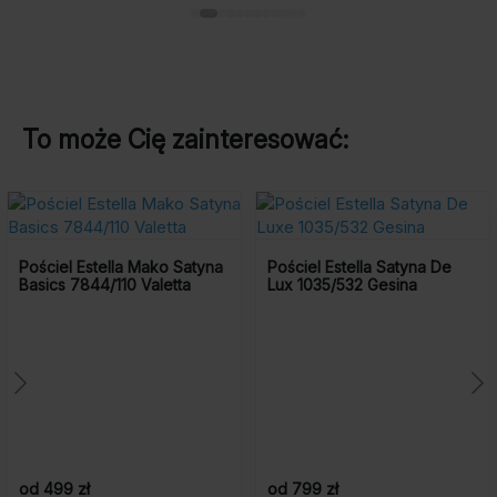
zł.
zł.
To może Cię zainteresować:
Pościel Estella Mako Satyna
Pościel Estella Satyna De
Basics 7844/110 Valetta
Lux 1035/532 Gesina
od 499 zł
od 799 zł