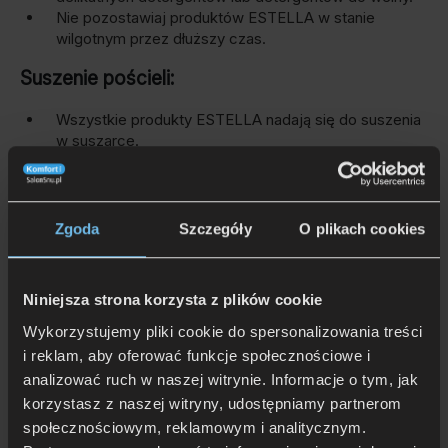
Nie pozostawiaj produktów ESTELLA w stanie
wilgotnym przez dłuższy czas.
Suszenie pościeli:
Wszystkie produkty ESTELLA nadają się do suszenia
w suszarce.
Powinny być suszone w delikatnym cyklu, w niskiej
temperaturze, na lewej stronie i z zamkniętym
zamkiem błyskawicznym.
Nasza pościel satynowa może być bez problemu
Zgoda
Szczegóły
O plikach cookies
suszona na sznurku. Prasowanie w maksymalnej
temperaturze 150 stopni Celsjusza.
Niniejsza strona korzysta z plików cookie
Pranie chemiczne:
Wykorzystujemy pliki cookie do spersonalizowania treści
Czyścić w chloroetylenie lub benzynie.
i reklam, aby oferować funkcje społecznościowe i
analizować ruch w naszej witrynie. Informacje o tym, jak
korzystasz z naszej witryny, udostępniamy partnerom
społecznościowym, reklamowym i analitycznym.