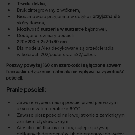
Trwała i lekka
,
Druk zintegrowany z włóknem,
Niesamowicie przyjemna w dotyku i
przyjazna dla
skóry
tkanina,
Możliwość
suszenia w suszarce
bębnowej,
Dostępne rozmiary pościeli:
220×200 + 2x70x80 cm
Dla modelu Alea dedykowane są prześcieradła
w kolorach 202/puder oraz 532/salbei.
Poszwy powyżej 160 cm szerokości są łączone szwem
francuskim.
Łączenie materiału nie wpływa na żywotność
pościeli.
Pranie pościeli:
Zawsze wypierz naszą pościel przed pierwszym
użyciem w temperaturze 60°C.
Zawsze pierz pościel na lewej stronie z zamkniętym
zamkiem błyskawicznym.
Aby chronić tkaniny i kolory, najlepiej używaj
delikatnych detergentów lub detergentów do wełny.