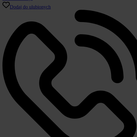
Zwirn
Dodaj do ulubionych
Jersey
065
mauve