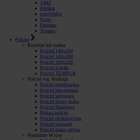
AMZ
Hilding
InterWidex
Notte
Paradies
Tempur
Pościel
Rozmiar lub marka
Pościel 140x200
Pościel 160x200
Pościel 200x220
Pościel Estella
Pościel TEMPUR
Pościel wg. Rodzaju
Pościel bambusowa
Pościel bawełniana
Pościel satynowa
Pościel jersey mako
Pościel flanelowa
Piękna pościel
Pościel ekskluzywna
Pościel jacquard
Pościel mako satyna
Popularne Wzory