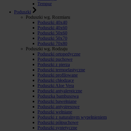
Tempur
Poduszki
Poduszki wg. Rozmiaru
Poduszki 40x40
Poduszki 40x60
Poduszki 50x60
Poduszki 50x70
Poduszki 70x80
Poduszki wg. Rodzaju
Poduszki ortopedyczne
Poduszki puchowe
Poduszki z pierza
Poduszki termoelastyczne
Poduszki profilowane
Poduszki chłodzące
Poduszki Aloe Vera
Poduszki antyalergiczne
Poduszka bambusowa
Poduszki bawełniane
Poduszki antystresowe
Poduszki wełniane
Poduszki z naturalnym wypełnieniem
Poduszki półpuchowe
Poduszki syntetyczne