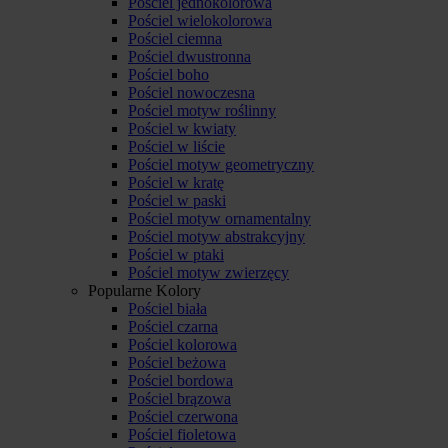
Pościel jednokolorowa
Pościel wielokolorowa
Pościel ciemna
Pościel dwustronna
Pościel boho
Pościel nowoczesna
Pościel motyw roślinny
Pościel w kwiaty
Pościel w liście
Pościel motyw geometryczny
Pościel w kratę
Pościel w paski
Pościel motyw ornamentalny
Pościel motyw abstrakcyjny
Pościel w ptaki
Pościel motyw zwierzęcy
Popularne Kolory
Pościel biała
Pościel czarna
Pościel kolorowa
Pościel beżowa
Pościel bordowa
Pościel brązowa
Pościel czerwona
Pościel fioletowa