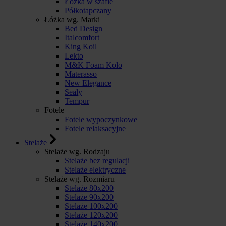
Łóżka w szafie
Półkotapczany
Łóżka wg. Marki
Bed Design
Italcomfort
King Koil
Lekto
M&K Foam Koło
Materasso
New Elegance
Sealy
Tempur
Fotele
Fotele wypoczynkowe
Fotele relaksacyjne
Stelaże
Stelaże wg. Rodzaju
Stelaże bez regulacji
Stelaże elektryczne
Stelaże wg. Rozmiaru
Stelaże 80x200
Stelaże 90x200
Stelaże 100x200
Stelaże 120x200
Stelaże 140x200