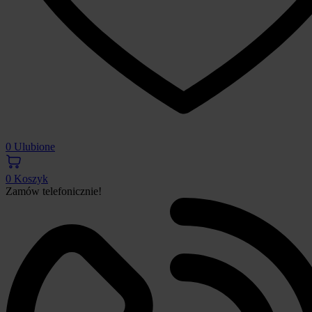
0
Ulubione
0
Koszyk
Zamów telefonicznie!