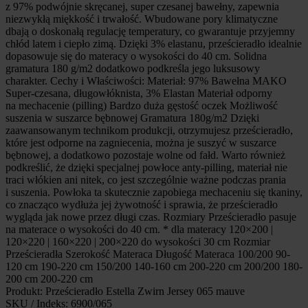
z 97% podwójnie skręcanej, super czesanej bawełny, zapewnia
niezwykłą miękkość i trwałość. Wbudowane pory klimatyczne
dbają o doskonałą regulację temperatury, co gwarantuje przyjemny
chłód latem i ciepło zimą. Dzięki 3% elastanu, prześcieradło idealnie
dopasowuje się do materacy o wysokości do 40 cm. Solidna
gramatura 180 g/m2 dodatkowo podkreśla jego luksusowy
charakter. Cechy i Właściwości: Materiał: 97% Bawełna MAKO
Super-czesana, długowłóknista, 3% Elastan Materiał odporny
na mechacenie (pilling) Bardzo duża gęstość oczek Możliwość
suszenia w suszarce bębnowej Gramatura 180g/m2 Dzięki
zaawansowanym technikom produkcji, otrzymujesz prześcieradło,
które jest odporne na zagniecenia, można je suszyć w suszarce
bębnowej, a dodatkowo pozostaje wolne od fałd. Warto również
podkreślić, że dzięki specjalnej powłoce anty-pilling, materiał nie
traci włókien ani nitek, co jest szczególnie ważne podczas prania
i suszenia. Powłoka ta skutecznie zapobiega mechaceniu się tkaniny,
co znacząco wydłuża jej żywotność i sprawia, że prześcieradło
wygląda jak nowe przez długi czas. Rozmiary Prześcieradło pasuje
na materace o wysokości do 40 cm. * dla materacy 120×200 |
120×220 | 160×220 | 200×220 do wysokości 30 cm Rozmiar
Prześcieradła Szerokość Materaca Długość Materaca 100/200 90-
120 cm 190-220 cm 150/200 140-160 cm 200-220 cm 200/200 180-
200 cm 200-220 cm
Produkt: Prześcieradło Estella Zwirn Jersey 065 mauve
SKU / Indeks: 6900/065