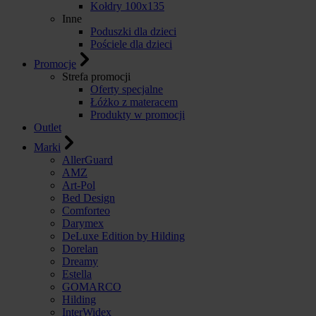
Kołdry 100x135
Inne
Poduszki dla dzieci
Pościele dla dzieci
Promocje
Strefa promocji
Oferty specjalne
Łóżko z materacem
Produkty w promocji
Outlet
Marki
AllerGuard
AMZ
Art-Pol
Bed Design
Comforteo
Darymex
DeLuxe Edition by Hilding
Dorelan
Dreamy
Estella
GOMARCO
Hilding
InterWidex