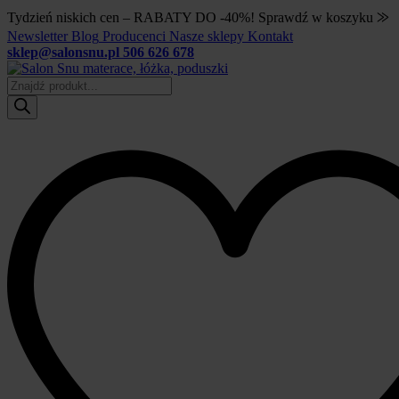
Tydzień niskich cen – RABATY DO -40%! Sprawdź w koszyku ⨠
Newsletter
Blog
Producenci
Nasze sklepy
Kontakt
sklep@salonsnu.pl
506 626 678
Wyszukiwarka
produktów