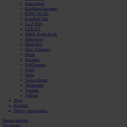
Italcomfort
KaribianDescanso
KING KOIL
Komfort Snu
La Z Boy
LEKTO
M&K Foam Koło
Materasso
Mollyflex
New Elegance
Notte
Paradies
PerDormire
Sealy
Serta
Swiss Home
Technogel
Tempur
Velfont
Blog
Kontakt
Sklepy stacjonarne
Strona główna
Akcesoria