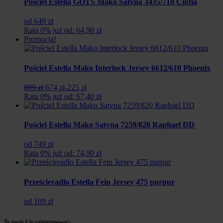
Pościel Estella GOTS Mako Satyna 3435/710 Cintia
od 649 zł
Rata 0% już od: 64,90 zł
Promocja!
Pościel Estella Mako Interlock Jersey 6612/610 Phoenix
Pierwotna
Aktualna
899 zł
674 zł
-225 zł
cena
cena
Rata 0% już od: 67,40 zł
wynosiła:
wynosi:
899
674
zł.
zł.
Pościel Estella Mako Satyna 7259/820 Raphael DD
od 749 zł
Rata 0% już od: 74,90 zł
Prześcieradło Estella Fein Jersey 475 purpur
od 109 zł
To może Cię zainteresować: