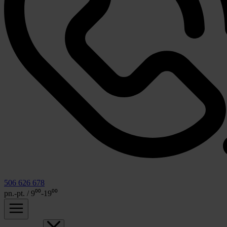
506 626 678
pn.-pt. / 9⁰⁰-19⁰⁰