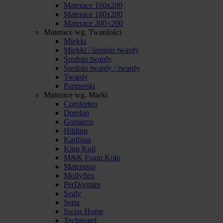
Materace 160x200
Materace 180x200
Materace 200×200
Materace wg. Twardości
Miękki
Miękki / średnio twardy
Średnio twardy
Średnio twardy / twardy
Twardy
Partnerski
Materace wg. Marki
Comforteo
Dorelan
Gomarco
Hilding
Karibian
King Koil
M&K Foam Koło
Materasso
Mollyflex
PerDormire
Sealy
Serta
Swiss Home
Technogel