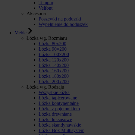
Tempur
Velfont
Akcesoria
Poszewki na poduszki
Wypełnienie do poduszek
Meble
Łóżka wg. Rozmiaru
Łóżka 80x200
Łóżka 90×200
Łóżka 100×200
Łóżka 120x200
Łóżka 140x200
Łóżka 160x200
Łóżka 180x200
Łóżka 200x200
Łóżka wg. Rodzaju
Wszystkie łóżka
Łóżka tapicerowane
Łóżka kontynentalne
Łóżka z pojemnikiem
Łóżka drewniane
Łóżka luksusowe
Łóżka skandynawskie
Łóżka Box Multisystem