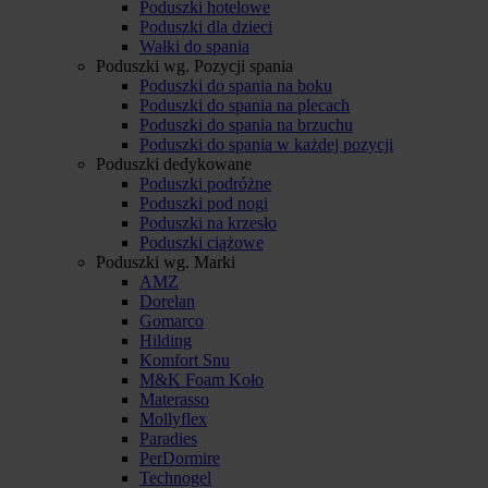
Poduszki hotelowe
Poduszki dla dzieci
Wałki do spania
Poduszki wg. Pozycji spania
Poduszki do spania na boku
Poduszki do spania na plecach
Poduszki do spania na brzuchu
Poduszki do spania w każdej pozycji
Poduszki dedykowane
Poduszki podróżne
Poduszki pod nogi
Poduszki na krzesło
Poduszki ciążowe
Poduszki wg. Marki
AMZ
Dorelan
Gomarco
Hilding
Komfort Snu
M&K Foam Koło
Materasso
Mollyflex
Paradies
PerDormire
Technogel