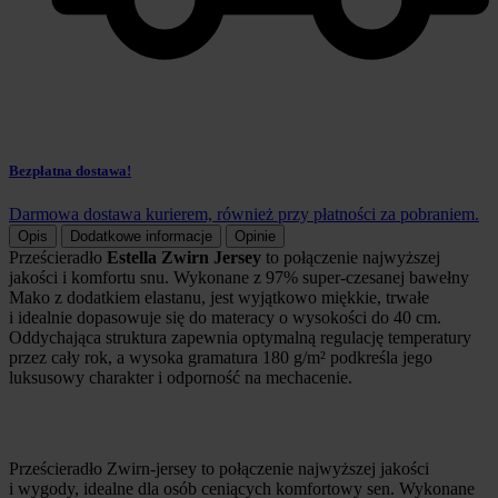
Bezpłatna dostawa!
Darmowa dostawa kurierem, również przy płatności za pobraniem.
Opis
Dodatkowe informacje
Opinie
Prześcieradło
Estella Zwirn Jersey
to połączenie najwyższej
jakości i komfortu snu. Wykonane z 97% super-czesanej bawełny
Mako z dodatkiem elastanu, jest wyjątkowo miękkie, trwałe
i idealnie dopasowuje się do materacy o wysokości do 40 cm.
Oddychająca struktura zapewnia optymalną regulację temperatury
przez cały rok, a wysoka gramatura 180 g/m² podkreśla jego
luksusowy charakter i odporność na mechacenie.
Prześcieradło Zwirn-jersey to połączenie najwyższej jakości
i wygody, idealne dla osób ceniących komfortowy sen. Wykonane