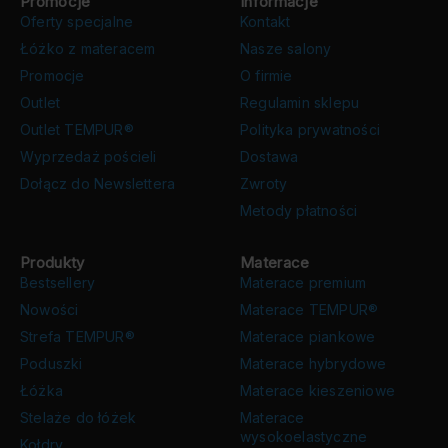
Promocje
Informacje
Oferty specjalne
Kontakt
Łóżko z materacem
Nasze salony
Promocje
O firmie
Outlet
Regulamin sklepu
Outlet TEMPUR®
Polityka prywatności
Wyprzedaż pościeli
Dostawa
Dołącz do Newslettera
Zwroty
Metody płatności
Produkty
Materace
Bestsellery
Materace premium
Nowości
Materace TEMPUR®
Strefa TEMPUR®
Materace piankowe
Poduszki
Materace hybrydowe
Łóżka
Materace kieszeniowe
Stelaże do łóżek
Materace
wysokoelastyczne
Kołdry