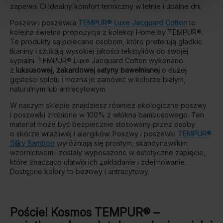
zapewni Ci idealny komfort termiczny w letnie i upalne dni.
Poszew i poszewka
TEMPUR® Luxe Jacquard Cotton
to
kolejna świetna propozycja z kolekcji Home by TEMPUR®.
Te produkty są polecane osobom, które preferują gładkie
tkaniny i szukają wysokiej jakości tekstyliów do swojej
sypialni. TEMPUR® Luxe Jacquard Cotton wykonano
z
luksusowej, żakardowej satyny bawełnianej
o dużej
gęstości splotu i można je zamówić w kolorze białym,
naturalnym lub antracytowym.
W naszym sklepie znajdziesz również ekologiczne poszwy
i poszewki zrobione w 100% z włókna bambusowego. Ten
materiał może być bezpiecznie stosowany przez osoby
o skórze wrażliwej i alergików. Poszwy i poszewki
TEMPUR®
Silky Bamboo
wyróżniają się prostym, skandynawskim
wzornictwem i zostały wyposażone w estetyczne zapięcie,
które znacząco ułatwia ich zakładanie i zdejmowanie.
Dostępne kolory to beżowy i antracytowy.
Pościel Kosmos TEMPUR® –