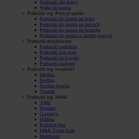
Poduszki dla dzieci
Wałki do spania
Poduszki wg. Pozycji spania
Poduszki do spania na boku
Poduszki do spania na plecach
Poduszki do spania na brzuchu
Poduszki do spania w każdej pozycji
Poduszki dedykowane
Poduszki podróżne
Poduszki pod nogi
Poduszki na krzesło
Poduszki ciążowe
Poduszki wg. twardości
Miękka
Średnia
Średnio twarda
Twarda
Poduszki wg. Marki
AMZ
Dorelan
Gomarco
Hilding
Komfort Snu
M&K Foam Koło
Materasso