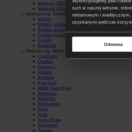
Wykorzystujemy pliki cookie 
Materace 180x200
ruch w naszej witrynie. Inf
Materace 200×200
Materace wg. Twardości
reklamowym i analitycznym. 
Miękki
uzyskanymi podczas korzysta
Miękki / średnio twardy
Średnio twardy
Średnio twardy / twardy
Twardy
Odmowa
Partnerski
Materace wg. Marki
Comforteo
Dorelan
Gomarco
Hilding
Karibian
King Koil
M&K Foam Koło
Materasso
Mollyflex
PerDormire
Sealy
Serta
Swiss Home
Technogel
Tempur