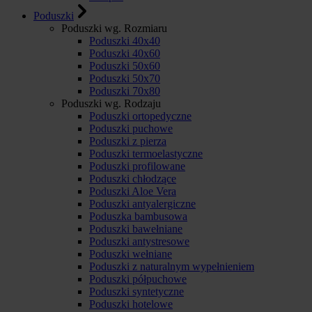
Poduszki
Poduszki wg. Rozmiaru
Poduszki 40x40
Poduszki 40x60
Poduszki 50x60
Poduszki 50x70
Poduszki 70x80
Poduszki wg. Rodzaju
Poduszki ortopedyczne
Poduszki puchowe
Poduszki z pierza
Poduszki termoelastyczne
Poduszki profilowane
Poduszki chłodzące
Poduszki Aloe Vera
Poduszki antyalergiczne
Poduszka bambusowa
Poduszki bawełniane
Poduszki antystresowe
Poduszki wełniane
Poduszki z naturalnym wypełnieniem
Poduszki półpuchowe
Poduszki syntetyczne
Poduszki hotelowe