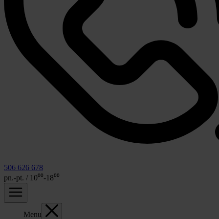
506 626 678
pn.-pt. / 10⁰⁰-18⁰⁰
Menu