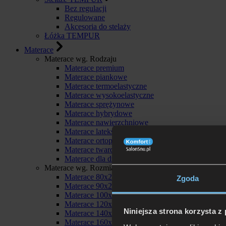
Bez regulacji
Regulowane
Akcesoria do stelaży
Łóżka TEMPUR
Materace
Materace wg. Rodzaju
Materace premium
Materace piankowe
Materace termoelastyczne
Materace wysokoelastyczne
Materace sprężynowe
Materace hybrydowe
Materace nawierzchniowe
Materace lateksowe
Materace ortopedyczne
Materace twarde
Materace dla dzieci
Materace wg. Rozmiaru
Materace 80x200
Zgoda
Materace 90x200
Materace 100x200
Materace 120x200
Niniejsza strona korzysta z
Materace 140x200
Materace 160x200