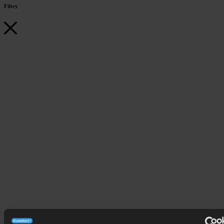
Filtry
Rodzaj poduszki
Rodzaj
Profilowana
(8)
poduszki
Klasyczna
(4)
Pozycja spania
Pozycja
do spania na plecach
(12)
spania
do spania na boku
(11)
do spania na brzuchu
(6)
do spania w każdej pozycji
(6)
Rozmiar poduszki