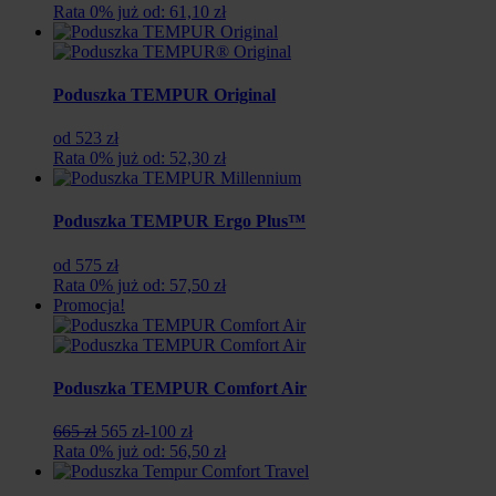
cena
cena
Rata 0% już od: 61,10 zł
wynosiła:
wynosi:
719
611
zł.
zł.
Poduszka TEMPUR Original
od 523 zł
Rata 0% już od: 52,30 zł
Poduszka TEMPUR Ergo Plus™
od 575 zł
Rata 0% już od: 57,50 zł
Promocja!
Poduszka TEMPUR Comfort Air
Pierwotna
Aktualna
665 zł
565 zł
-100 zł
cena
cena
Rata 0% już od: 56,50 zł
wynosiła:
wynosi:
665
565