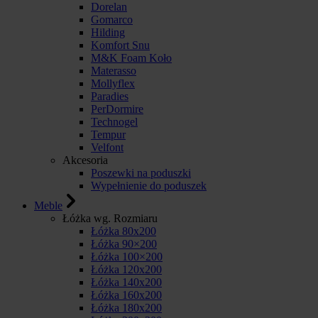
Dorelan
Gomarco
Hilding
Komfort Snu
M&K Foam Koło
Materasso
Mollyflex
Paradies
PerDormire
Technogel
Tempur
Velfont
Akcesoria
Poszewki na poduszki
Wypełnienie do poduszek
Meble
Łóżka wg. Rozmiaru
Łóżka 80x200
Łóżka 90×200
Łóżka 100×200
Łóżka 120x200
Łóżka 140x200
Łóżka 160x200
Łóżka 180x200