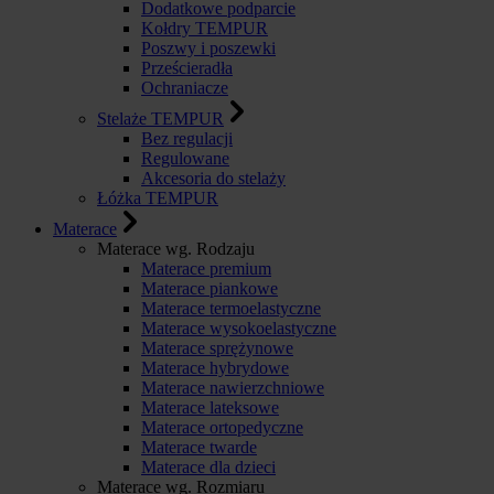
Dodatkowe podparcie
Kołdry TEMPUR
Poszwy i poszewki
Prześcieradła
Ochraniacze
Stelaże TEMPUR
Bez regulacji
Regulowane
Akcesoria do stelaży
Łóżka TEMPUR
Materace
Materace wg. Rodzaju
Materace premium
Materace piankowe
Materace termoelastyczne
Materace wysokoelastyczne
Materace sprężynowe
Materace hybrydowe
Materace nawierzchniowe
Materace lateksowe
Materace ortopedyczne
Materace twarde
Materace dla dzieci
Materace wg. Rozmiaru