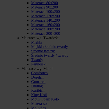
Materace 80x200
Materace 90x200
Materace 100x200
Materace 120x200
Materace 140x200
Materace 160x200
Materace 180x200
Materace 200×200
Materace wg. Twardości
Miękki
Miękki / średnio twardy
Średnio twardy
Średnio twardy / twardy
Twardy
Partnerski
Materace wg. Marki
Comforteo
Dorelan
Gomarco
Hilding
Karibian
King Koil
M&K Foam Koło
Materasso
Mollyflex