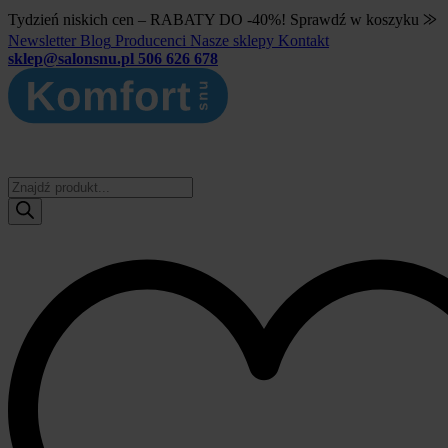
Tydzień niskich cen – RABATY DO -40%! Sprawdź w koszyku ⨠
Newsletter
Blog
Producenci
Nasze sklepy
Kontakt
sklep@salonsnu.pl
506 626 678
Wyszukiwarka
produktów