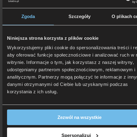
Rozmiar
Małe
(3)
poduszki
Zgoda
Szczegóły
O plikach c
Klasyczne 40–50 cm
(4)
Duże
(1)
Profilowane / ergonomiczne
(18)
Niniejsza strona korzysta z plików cookie
Wykorzystujemy pliki cookie do spersonalizowania treści i r
Wysokość poduszki
aby oferować funkcje społecznościowe i analizować ruch w 
witrynie. Informacje o tym, jak korzystasz z naszej witryny,
Wysokość
Niska / S
(13)
poduszki
udostępniamy partnerom społecznościowym, reklamowym i
Średnia / M
(9)
analitycznym. Partnerzy mogą połączyć te informacje z inn
Wysoka / L
(8)
danymi otrzymanymi od Ciebie lub uzyskanymi podczas
Bardzo wysoka / XL
(5)
korzystania z ich usług.
Twardość
Zezwól na wszystkie
Twardość
Miękka
(7)
Średnia
(7)
Spersonalizuj
Średnio twarda
(1)