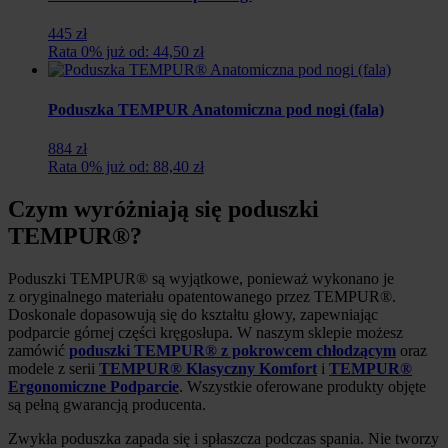
445 zł
Rata 0% już od: 44,50 zł
Poduszka TEMPUR Anatomiczna pod nogi (fala)
884 zł
Rata 0% już od: 88,40 zł
Czym wyróżniają się poduszki
TEMPUR®?
Poduszki TEMPUR® są wyjątkowe, ponieważ wykonano je
z oryginalnego materiału opatentowanego przez TEMPUR®.
Doskonale dopasowują się do kształtu głowy, zapewniając
podparcie górnej części kręgosłupa. W naszym sklepie możesz
zamówić
poduszki TEMPUR® z pokrowcem chłodzącym
oraz
modele z serii
TEMPUR® Klasyczny Komfort
i
TEMPUR®
Ergonomiczne Podparcie
. Wszystkie oferowane produkty objęte
są pełną gwarancją producenta.
Zwykła poduszka zapada się i spłaszcza podczas spania. Nie tworzy