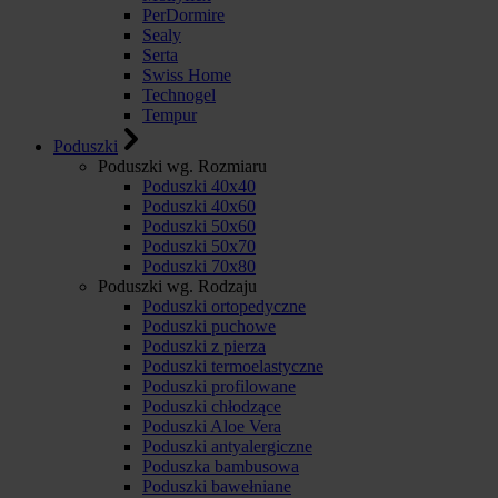
PerDormire
Sealy
Serta
Swiss Home
Technogel
Tempur
Poduszki
Poduszki wg. Rozmiaru
Poduszki 40x40
Poduszki 40x60
Poduszki 50x60
Poduszki 50x70
Poduszki 70x80
Poduszki wg. Rodzaju
Poduszki ortopedyczne
Poduszki puchowe
Poduszki z pierza
Poduszki termoelastyczne
Poduszki profilowane
Poduszki chłodzące
Poduszki Aloe Vera
Poduszki antyalergiczne
Poduszka bambusowa
Poduszki bawełniane