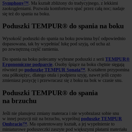
Symphony™
. Ma kształt zbliżony do tradycyjnego, z lekkimi
zaokrągleniami. Pozwala komfortowo spać przez całą noc; nadaje
się też do spania na boku.
Poduszki TEMPUR® do spania na boku
Wysokość poduszki do spania na boku powinna być odpowiednio
dopasowana, tak by wypełniać lukę pod szyją, od ucha aż
po zewnętrzną część ramienia.
Do spania na boku polecamy wybrane poduszki z serii
TEMPUR®
Ergonomiczne podparcie
. Osoby śpiące na boku chętnie sięgają
również po
poduszkę TEMPUR Sonata™
. Kształtem przypomina
ona półksiężyc, dlatego otula i podpiera szyję, nawet jeśli często
zmieniasz pozycję i przewracasz się z boku na bok w czasie snu.
Poduszki TEMPUR® do spania
na brzuchu
Jeśli nie planujesz zmiany materaca i nie wyobrażasz sobie snu
w innej pozycji niż na brzuchu, wypróbuj
poduszkę TEMPUR
Ombracio™
. Ma opatentowany kształt, a jej wypełnienie to
miniaturowe poduszeczki zaszyte pod większymi płatami materiału