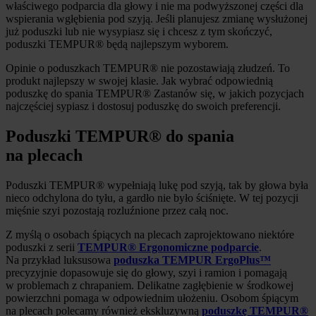
właściwego podparcia dla głowy i nie ma podwyższonej części dla
wspierania wgłębienia pod szyją. Jeśli planujesz zmianę wysłużonej
już poduszki lub nie wysypiasz się i chcesz z tym skończyć,
poduszki TEMPUR® będą najlepszym wyborem.
Opinie o poduszkach TEMPUR® nie pozostawiają złudzeń. To
produkt najlepszy w swojej klasie. Jak wybrać odpowiednią
poduszkę do spania TEMPUR® Zastanów się, w jakich pozycjach
najczęściej sypiasz i dostosuj poduszkę do swoich preferencji.
Poduszki TEMPUR® do spania
na plecach
Poduszki TEMPUR® wypełniają lukę pod szyją, tak by głowa była
nieco odchylona do tyłu, a gardło nie było ściśnięte. W tej pozycji
mięśnie szyi pozostają rozluźnione przez całą noc.
Z myślą o osobach śpiących na plecach zaprojektowano niektóre
poduszki z serii
TEMPUR® Ergonomiczne podparcie
.
Na przykład luksusowa
poduszka TEMPUR ErgoPlus™
precyzyjnie dopasowuje się do głowy, szyi i ramion i pomagają
w problemach z chrapaniem. Delikatne zagłębienie w środkowej
powierzchni pomaga w odpowiednim ułożeniu. Osobom śpiącym
na plecach polecamy również ekskluzywną
poduszkę TEMPUR®