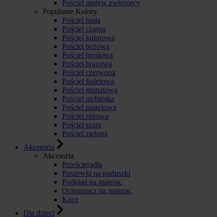
Pościel motyw zwierzęcy
Popularne Kolory
Pościel biała
Pościel czarna
Pościel kolorowa
Pościel beżowa
Pościel bordowa
Pościel brązowa
Pościel czerwona
Pościel fioletowa
Pościel granatowa
Pościel niebieska
Pościel pastelowa
Pościel różowa
Pościel szara
Pościel zielona
Akcesoria
Akcesoria
Prześcieradła
Poszewki na poduszki
Podkład na materac
Ochraniacz na materac
Koce
Dla dzieci