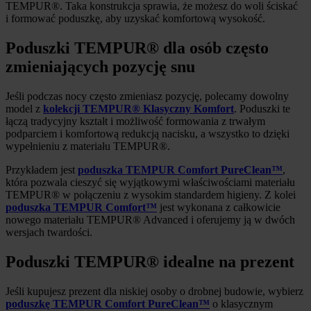
TEMPUR®. Taka konstrukcja sprawia, że możesz do woli ściskać
i formować poduszkę, aby uzyskać komfortową wysokość.
Poduszki TEMPUR® dla osób często
zmieniających pozycję snu
Jeśli podczas nocy często zmieniasz pozycję, polecamy dowolny
model z
kolekcji TEMPUR® Klasyczny Komfort
. Poduszki te
łączą tradycyjny kształt i możliwość formowania z trwałym
podparciem i komfortową redukcją nacisku, a wszystko to dzięki
wypełnieniu z materiału TEMPUR®.
Przykładem jest
poduszka TEMPUR Comfort PureClean™
,
która pozwala cieszyć się wyjątkowymi właściwościami materiału
TEMPUR® w połączeniu z wysokim standardem higieny. Z kolei
poduszka TEMPUR Comfort™
jest wykonana z całkowicie
nowego materiału TEMPUR® Advanced i oferujemy ją w dwóch
wersjach twardości.
Poduszki TEMPUR® idealne na prezent
Jeśli kupujesz prezent dla niskiej osoby o drobnej budowie, wybierz
poduszkę TEMPUR Comfort PureClean™
o klasycznym