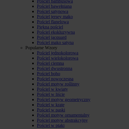
Pościel bambusowa
Pościel bawełniana
Pościel satynowa
Pościel jersey mako
Pościel flanelowa
Piękna pościel
Pościel ekskluzywna
Pościel jacquard
Pościel mako satyna
Popularne Wzory
Pościel jednokolorowa
Pościel wielokolorowa
Pościel ciemna
Pościel dwustronna
Pościel boho
Pościel nowoczesna
Pościel motyw roślinny
Pościel w kwiaty
Pościel w liście
Pościel motyw geometryczny
Pościel w kratę
Pościel w paski
Pościel motyw ornamentalny
Pościel motyw abstrakcyjny
Pościel w ptaki