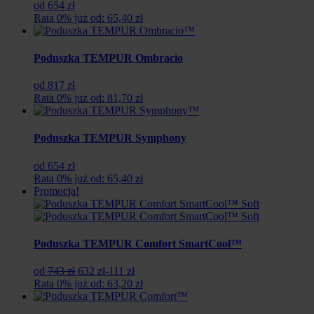
od 654 zł
Rata 0% już od: 65,40 zł
Poduszka TEMPUR Ombracio
od 817 zł
Rata 0% już od: 81,70 zł
Poduszka TEMPUR Symphony
od 654 zł
Rata 0% już od: 65,40 zł
Promocja!
Poduszka TEMPUR Comfort SmartCool™
Pierwotna
Aktualna
od
743 zł
632 zł
-111 zł
cena
cena
Rata 0% już od: 63,20 zł
wynosiła:
wynosi:
743
632