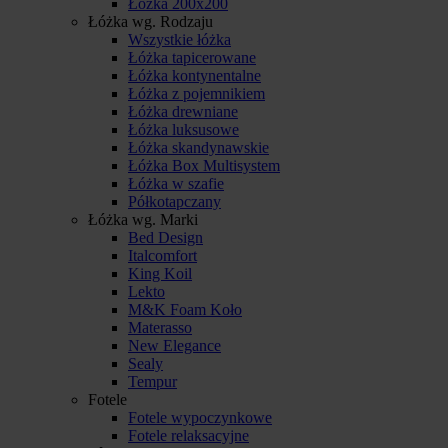
Łóżka 200x200
Łóżka wg. Rodzaju
Wszystkie łóżka
Łóżka tapicerowane
Łóżka kontynentalne
Łóżka z pojemnikiem
Łóżka drewniane
Łóżka luksusowe
Łóżka skandynawskie
Łóżka Box Multisystem
Łóżka w szafie
Półkotapczany
Łóżka wg. Marki
Bed Design
Italcomfort
King Koil
Lekto
M&K Foam Koło
Materasso
New Elegance
Sealy
Tempur
Fotele
Fotele wypoczynkowe
Fotele relaksacyjne