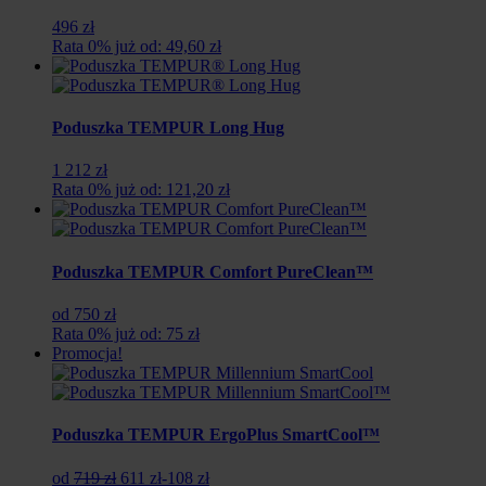
496 zł
Rata 0% już od: 49,60 zł
Poduszka TEMPUR Long Hug
1 212 zł
Rata 0% już od: 121,20 zł
Poduszka TEMPUR Comfort PureClean™
od 750 zł
Rata 0% już od: 75 zł
Promocja!
Poduszka TEMPUR ErgoPlus SmartCool™
Pierwotna
Aktualna
od
719 zł
611 zł
-108 zł