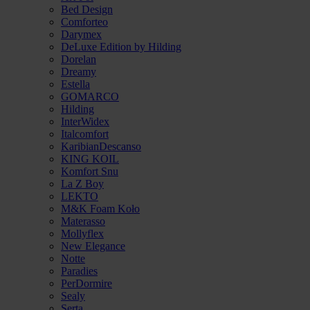
Bed Design
Comforteo
Darymex
DeLuxe Edition by Hilding
Dorelan
Dreamy
Estella
GOMARCO
Hilding
InterWidex
Italcomfort
KaribianDescanso
KING KOIL
Komfort Snu
La Z Boy
LEKTO
M&K Foam Koło
Materasso
Mollyflex
New Elegance
Notte
Paradies
PerDormire
Sealy
Serta