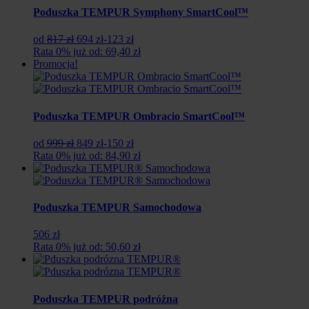
Poduszka TEMPUR Symphony SmartCool™
Pierwotna
Aktualna
od
817 zł
694 zł
-123 zł
cena
cena
Rata 0% już od: 69,40 zł
wynosiła:
wynosi:
Promocja!
817
694
zł.
zł.
Poduszka TEMPUR Ombracio SmartCool™
Pierwotna
Aktualna
od
999 zł
849 zł
-150 zł
cena
cena
Rata 0% już od: 84,90 zł
wynosiła:
wynosi:
999
849
zł.
zł.
Poduszka TEMPUR Samochodowa
506 zł
Rata 0% już od: 50,60 zł
Poduszka TEMPUR podróżna