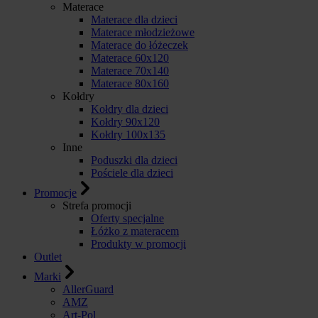
Materace
Materace dla dzieci
Materace młodzieżowe
Materace do łóżeczek
Materace 60x120
Materace 70x140
Materace 80x160
Kołdry
Kołdry dla dzieci
Kołdry 90x120
Kołdry 100x135
Inne
Poduszki dla dzieci
Pościele dla dzieci
Promocje
Strefa promocji
Oferty specjalne
Łóżko z materacem
Produkty w promocji
Outlet
Marki
AllerGuard
AMZ
Art-Pol