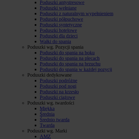
Poduszki antystresowe
Poduszki wełniane
Poduszki z naturalnym wypełnieniem
Poduszki półpuchowe
Poduszki syntetyczne
Poduszki hotelowe
Poduszki dla dzieci
Wałki do spania
Poduszki wg. Pozycji spania
Poduszki do spania na boku
Poduszki do spania na plecach
Poduszki do spania na brzuchu
Poduszki do spania w każdej pozycji
Poduszki dedykowane
Poduszki podróżne
Poduszki pod nogi
Poduszki na krzesło
Poduszki ciążowe
Poduszki wg. twardości
Miękka
Średnia
Średnio twarda
Twarda
Poduszki wg. Marki
AMZ