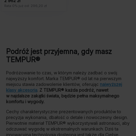
2 962 zł
Rata 0% już od: 296,20 zł
Podróż jest przyjemna, gdy masz
TEMPUR®
Podróżowanie to czas, w którym należy zadbać o swój
najwyższy komfort. Marka TEMPUR® od lat na pierwszym
miejscu stawia zadowolenie klientów, oferując
najwyższej
klasy akcesoria
.
Z TEMPUR® każda podróż, nawet
w najdalsze zakątki świata, będzie pełna maksymalnego
komfortu i wygody.
Cechy charakterystyczne prezentowanych produktów to
precyzja wykonania, dbałość o detale i nowoczesny design.
Pierwotnie materiał TEMPUR® wykorzystywali astronauci, aby
odczuwać wygodę w ekstremalnych warunkach. Dziś ta
innowacyjna technologia dostępna jest także dla Ciebie.