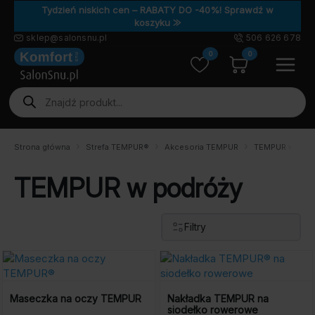
Tydzień niskich cen – RABATY DO -40%! Sprawdź w
koszyku ⨠
sklep@salonsnu.pl
506 626 678
0
0
Wyszukiwarka
produktów
Strona główna
Strefa TEMPUR®
Akcesoria TEMPUR
TEMPUR w podr
TEMPUR w podróży
Filtry
Maseczka na oczy TEMPUR
Nakładka TEMPUR na
siodełko rowerowe