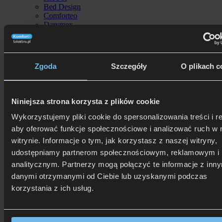
Bed Design
Comforteo
Darymex
DeLuxe Edition by Hilding
Dorelan
Dreamy
Estella
Zgoda
Szczegóły
O plikach c
GOMARCO
Hilding
InterWidex
Italcomfort
Niniejsza strona korzysta z plików cookie
KaribianDescanso
KING KOIL
Wykorzystujemy pliki cookie do spersonalizowania treści i r
Komfort Snu
aby oferować funkcje społecznościowe i analizować ruch w 
La Z Boy
witrynie. Informacje o tym, jak korzystasz z naszej witryny,
LEKTO
M&K Foam Koło
udostępniamy partnerom społecznościowym, reklamowym i
Materasso
analitycznym. Partnerzy mogą połączyć te informacje z inn
Mollyflex
danymi otrzymanymi od Ciebie lub uzyskanymi podczas
New Elegance
Notte
korzystania z ich usług.
Paradies
PerDormire
Sealy
Serta