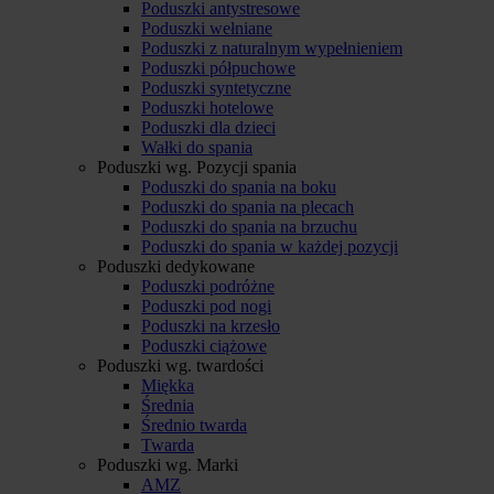
Poduszki antystresowe
Poduszki wełniane
Poduszki z naturalnym wypełnieniem
Poduszki półpuchowe
Poduszki syntetyczne
Poduszki hotelowe
Poduszki dla dzieci
Wałki do spania
Poduszki wg. Pozycji spania
Poduszki do spania na boku
Poduszki do spania na plecach
Poduszki do spania na brzuchu
Poduszki do spania w każdej pozycji
Poduszki dedykowane
Poduszki podróżne
Poduszki pod nogi
Poduszki na krzesło
Poduszki ciążowe
Poduszki wg. twardości
Miękka
Średnia
Średnio twarda
Twarda
Poduszki wg. Marki
AMZ