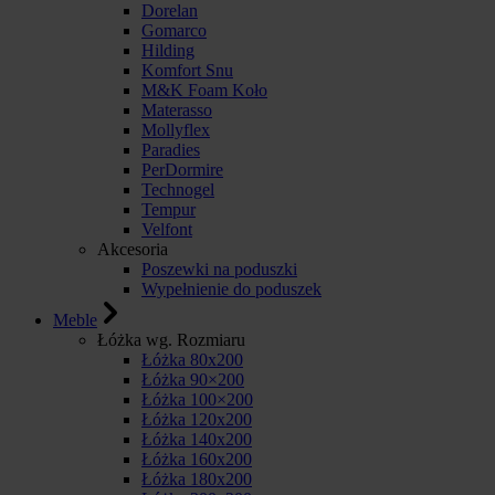
Dorelan
Gomarco
Hilding
Komfort Snu
M&K Foam Koło
Materasso
Mollyflex
Paradies
PerDormire
Technogel
Tempur
Velfont
Akcesoria
Poszewki na poduszki
Wypełnienie do poduszek
Meble
Łóżka wg. Rozmiaru
Łóżka 80x200
Łóżka 90×200
Łóżka 100×200
Łóżka 120x200
Łóżka 140x200
Łóżka 160x200
Łóżka 180x200