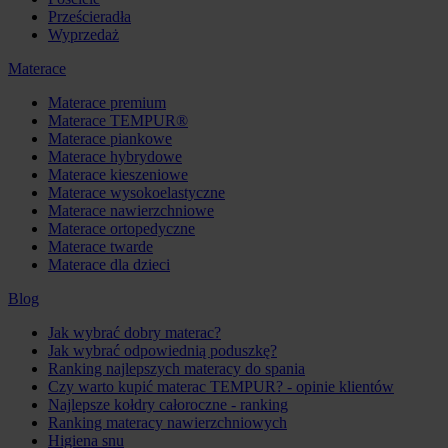
Prześcieradła
Wyprzedaż
Materace
Materace premium
Materace TEMPUR®
Materace piankowe
Materace hybrydowe
Materace kieszeniowe
Materace wysokoelastyczne
Materace nawierzchniowe
Materace ortopedyczne
Materace twarde
Materace dla dzieci
Blog
Jak wybrać dobry materac?
Jak wybrać odpowiednią poduszkę?
Ranking najlepszych materacy do spania
Czy warto kupić materac TEMPUR? - opinie klientów
Najlepsze kołdry całoroczne - ranking
Ranking materacy nawierzchniowych
Higiena snu