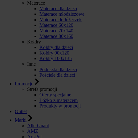
Materace
Materace dla dzieci
Materace młodzieżowe
Materace do łóżeczek
Materace 60x120
Materace 70x140
Materace 80x160
Kołdry
Kołdry dla dzieci
Kołdry 90x120
Kołdry 100x135
Inne
Poduszki dla dzieci
Pościele dla dzieci
Promocje
Strefa promocji
Oferty specjalne
Łóżko z materacem
Produkty w promocji
Outlet
Marki
AllerGuard
AMZ
Art-Pol