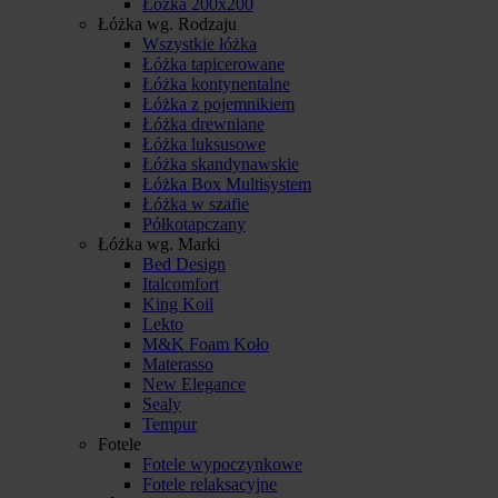
Łóżka 200x200
Łóżka wg. Rodzaju
Wszystkie łóżka
Łóżka tapicerowane
Łóżka kontynentalne
Łóżka z pojemnikiem
Łóżka drewniane
Łóżka luksusowe
Łóżka skandynawskie
Łóżka Box Multisystem
Łóżka w szafie
Półkotapczany
Łóżka wg. Marki
Bed Design
Italcomfort
King Koil
Lekto
M&K Foam Koło
Materasso
New Elegance
Sealy
Tempur
Fotele
Fotele wypoczynkowe
Fotele relaksacyjne