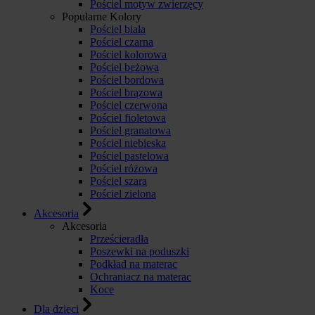
Pościel motyw zwierzęcy
Popularne Kolory
Pościel biała
Pościel czarna
Pościel kolorowa
Pościel beżowa
Pościel bordowa
Pościel brązowa
Pościel czerwona
Pościel fioletowa
Pościel granatowa
Pościel niebieska
Pościel pastelowa
Pościel różowa
Pościel szara
Pościel zielona
Akcesoria
Akcesoria
Prześcieradła
Poszewki na poduszki
Podkład na materac
Ochraniacz na materac
Koce
Dla dzieci