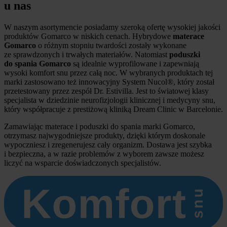
u nas
W naszym asortymencie posiadamy szeroką ofertę wysokiej jakości
produktów Gomarco w niskich cenach. Hybrydowe
materace
Gomarco
o różnym stopniu twardości zostały wykonane
ze sprawdzonych i trwałych materiałów. Natomiast
poduszki
do spania Gomarco
są idealnie wyprofilowane i zapewniają
wysoki komfort snu przez całą noc. W wybranych produktach tej
marki zastosowano też innowacyjny System Nucol®, który został
przetestowany przez zespół Dr. Estivilla. Jest to światowej klasy
specjalista w dziedzinie neurofizjologii klinicznej i medycyny snu,
który współpracuje z prestiżową kliniką Dream Clinic w Barcelonie.
Zamawiając materace i poduszki do spania marki Gomarco,
otrzymasz najwygodniejsze produkty, dzięki którym doskonale
wypoczniesz i zregenerujesz cały organizm. Dostawa jest szybka
i bezpieczna, a w razie problemów z wyborem zawsze możesz
liczyć na wsparcie doświadczonych specjalistów.