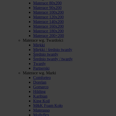
Materace 80x200
Materace 90x200
Materace 100x200
Materace 120x200
Materace 140x200
Materace 160x200
Materace 180x200
Materace 200×200
Materace wg. Twardości
Miękki
Miękki / średnio twardy
Średnio twardy
Średnio twardy / twardy
Twardy
Partnerski
Materace wg. Marki
Comforteo
Dorelan
Gomarco
Hilding
Karibian
King Koil
M&K Foam Koło
Materasso
Mollyflex