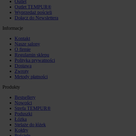
Outlet
Outlet TEMPUR®
Wyprzedaż pościeli
Dołącz do Newslettera
Informacje
Kontakt
Nasze salony
O firmie
Regulamin sklepu
Polityka prywatności
Dostawa
Zwroty
Metody płatności
Produkty
Bestsellery
Nowości
Strefa TEMPUR®
Poduszki
Łóżka
Stelaże do łóżek
Kołdry
Pościele