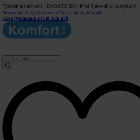
Tydzień niskich cen – RABATY DO -40%! Sprawdź w koszyku ⨠
Newsletter
Blog
Producenci
Nasze sklepy
Kontakt
sklep@salonsnu.pl
506 626 678
Wyszukiwarka
produktów