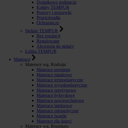
Dodatkowe podparcie
Kołdry TEMPUR
Poszwy i poszewki
Prześcieradła
Ochraniacze
Stelaże TEMPUR
Bez regulacji
Regulowane
Akcesoria do stelaży
Łóżka TEMPUR
Materace
Materace wg. Rodzaju
Materace premium
Materace piankowe
Materace termoelastyczne
Materace wysokoelastyczne
Materace sprężynowe
Materace hybrydowe
Materace nawierzchniowe
Materace lateksowe
Materace ortopedyczne
Materace twarde
Materace dla dzieci
Materace wg. Rozmiaru