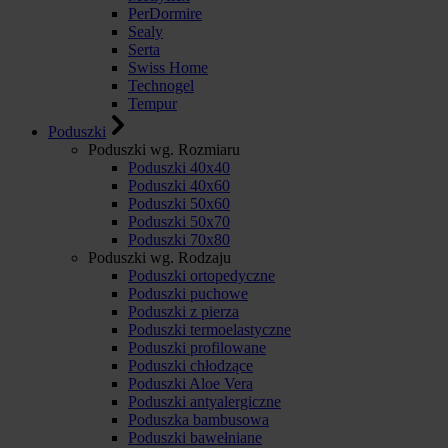
PerDormire
Sealy
Serta
Swiss Home
Technogel
Tempur
Poduszki
Poduszki wg. Rozmiaru
Poduszki 40x40
Poduszki 40x60
Poduszki 50x60
Poduszki 50x70
Poduszki 70x80
Poduszki wg. Rodzaju
Poduszki ortopedyczne
Poduszki puchowe
Poduszki z pierza
Poduszki termoelastyczne
Poduszki profilowane
Poduszki chłodzące
Poduszki Aloe Vera
Poduszki antyalergiczne
Poduszka bambusowa
Poduszki bawełniane