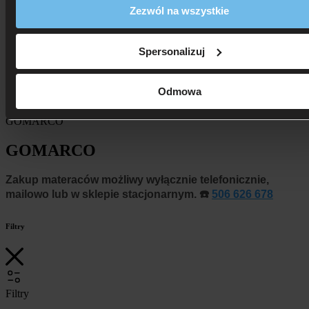
Swiss Home
Zezwól na wszystkie
Technogel
Tempur
Velfont
Spersonalizuj
Blog
Kontakt
Sklepy stacjonarne
Odmowa
Strona główna
GOMARCO
GOMARCO
Zakup materaców możliwy wyłącznie telefonicznie,
mailowo lub w sklepie stacjonarnym.
☎️
506 626 678
Filtry
Filtry