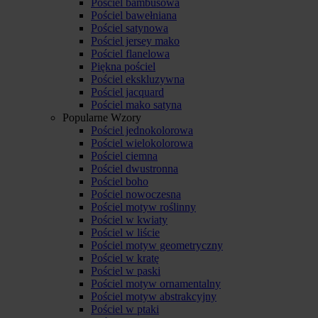
Pościel bambusowa
Pościel bawełniana
Pościel satynowa
Pościel jersey mako
Pościel flanelowa
Piękna pościel
Pościel ekskluzywna
Pościel jacquard
Pościel mako satyna
Popularne Wzory
Pościel jednokolorowa
Pościel wielokolorowa
Pościel ciemna
Pościel dwustronna
Pościel boho
Pościel nowoczesna
Pościel motyw roślinny
Pościel w kwiaty
Pościel w liście
Pościel motyw geometryczny
Pościel w kratę
Pościel w paski
Pościel motyw ornamentalny
Pościel motyw abstrakcyjny
Pościel w ptaki