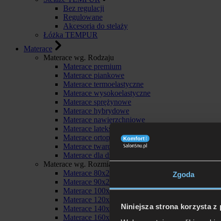
Bez regulacji
Regulowane
Akcesoria do stelaży
Łóżka TEMPUR
Materace
Materace wg. Rodzaju
Materace premium
Materace piankowe
Materace termoelastyczne
Materace wysokoelastyczne
Materace sprężynowe
Materace hybrydowe
Materace nawierzchniowe
Materace lateksowe
Materace ortopedyczne
Materace twarde
Materace dla dzieci
Materace wg. Rozmiaru
Materace 80x200
Zgoda
Materace 90x200
Materace 100x200
Materace 120x200
Niniejsza strona korzysta z
Materace 140x200
Materace 160x200