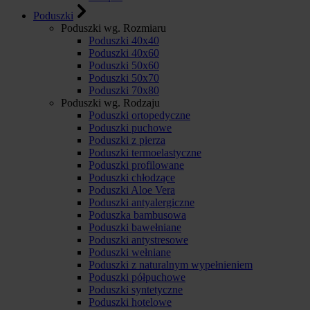
Poduszki
Poduszki wg. Rozmiaru
Poduszki 40x40
Poduszki 40x60
Poduszki 50x60
Poduszki 50x70
Poduszki 70x80
Poduszki wg. Rodzaju
Poduszki ortopedyczne
Poduszki puchowe
Poduszki z pierza
Poduszki termoelastyczne
Poduszki profilowane
Poduszki chłodzące
Poduszki Aloe Vera
Poduszki antyalergiczne
Poduszka bambusowa
Poduszki bawełniane
Poduszki antystresowe
Poduszki wełniane
Poduszki z naturalnym wypełnieniem
Poduszki półpuchowe
Poduszki syntetyczne
Poduszki hotelowe