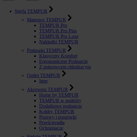
Strefa TEMPUR
Materace TEMPUR
TEMPUR Pro
TEMPUR Pro Plus
TEMPUR Pro Luxe
Nakładki TEMPUR
Poduszki TEMPUR
Klasyczny Komfort
Ergonomiczne Podparcie
Z pokrowcem chłodzącym
Outlet TEMPUR
Inne
Akcesoria TEMPUR
Home by TEMPUR
TEMPUR w podróży
Dodatkowe podparcie
Kołdry TEMPUR
Poszwy i poszewki
Prześcieradła
Ochraniacze
Stelaże TEMPUR