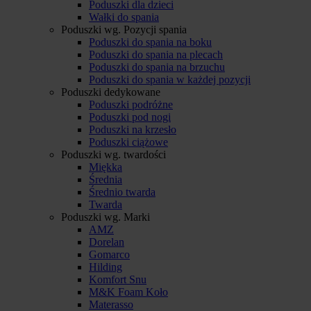
Poduszki dla dzieci
Wałki do spania
Poduszki wg. Pozycji spania
Poduszki do spania na boku
Poduszki do spania na plecach
Poduszki do spania na brzuchu
Poduszki do spania w każdej pozycji
Poduszki dedykowane
Poduszki podróżne
Poduszki pod nogi
Poduszki na krzesło
Poduszki ciążowe
Poduszki wg. twardości
Miękka
Średnia
Średnio twarda
Twarda
Poduszki wg. Marki
AMZ
Dorelan
Gomarco
Hilding
Komfort Snu
M&K Foam Koło
Materasso