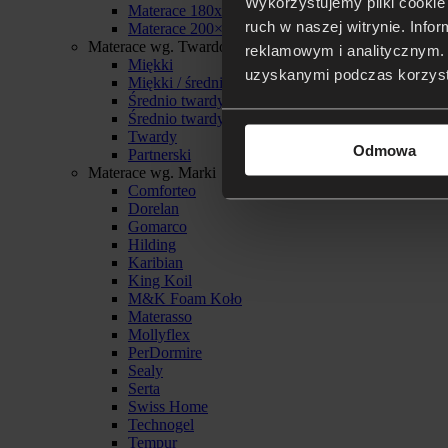
Wykorzystujemy pliki cookie 
Materace 180x200
ruch w naszej witrynie. Inf
Materace 200×200
Materace wg. Twardości
reklamowym i analitycznym. 
Miękki
uzyskanymi podczas korzysta
Miękki / średnio twardy
Średnio twardy
Średnio twardy / twardy
Twardy
Odmowa
Partnerski
Materace wg. Marki
Comforteo
Dorelan
Gomarco
Hilding
Karibian
King Koil
M&K Foam Koło
Materasso
Mollyflex
PerDormire
Sealy
Serta
Swiss Home
Technogel
Tempur