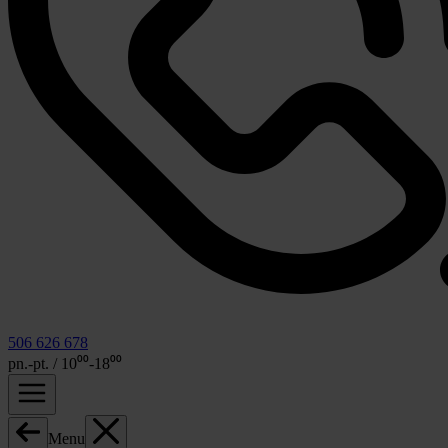
506 626 678
pn.-pt. / 10⁰⁰-18⁰⁰
Menu