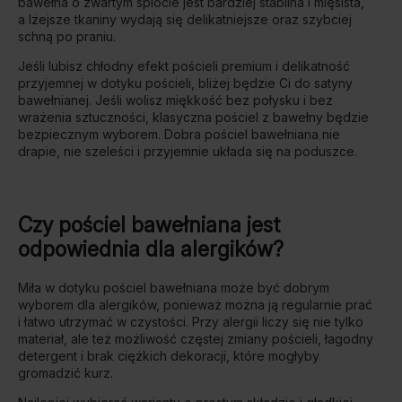
bawełna o zwartym splocie jest bardziej stabilna i mięsista,
a lżejsze tkaniny wydają się delikatniejsze oraz szybciej
schną po praniu.
Jeśli lubisz chłodny efekt pościeli premium i delikatność
przyjemnej w dotyku pościeli, bliżej będzie Ci do satyny
bawełnianej. Jeśli wolisz miękkość bez połysku i bez
wrażenia sztuczności, klasyczna pościel z bawełny będzie
bezpiecznym wyborem. Dobra pościel bawełniana nie
drapie, nie szeleści i przyjemnie układa się na poduszce.
Czy pościel bawełniana jest
odpowiednia dla alergików?
Miła w dotyku pościel bawełniana może być dobrym
wyborem dla alergików, ponieważ można ją regularnie prać
i łatwo utrzymać w czystości. Przy alergii liczy się nie tylko
materiał, ale też możliwość częstej zmiany pościeli, łagodny
detergent i brak ciężkich dekoracji, które mogłyby
gromadzić kurz.