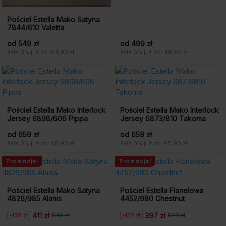
Pościel Estella Mako Satyna
7844/610 Valetta
od 549 zł
od 499 zł
Rata 0% już od: 54,90 zł
Rata 0% już od: 49,90 zł
Pościel Estella Mako Interlock
Pościel Estella Mako Interlock
Jersey 6898/606 Pippa
Jersey 6873/810 Takoma
od 659 zł
od 659 zł
Rata 0% już od: 65,90 zł
Rata 0% już od: 65,90 zł
Promocja!
Promocja!
Pościel Estella Mako Satyna
Pościel Estella Flanelowa
4826/985 Alanis
4452/980 Chestnut
411 zł
397 zł
-138 zł
-132 zł
549 zł
529 zł
Pierwotna
Aktualna
Pierwotna
Aktualna