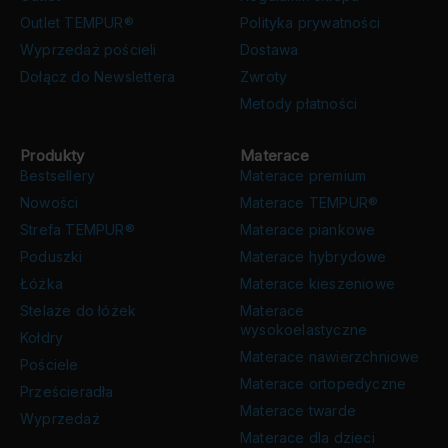
Outlet TEMPUR®
Polityka prywatności
Wyprzedaż pościeli
Dostawa
Dołącz do Newslettera
Zwroty
Metody płatności
Produkty
Materace
Bestsellery
Materace premium
Nowości
Materace TEMPUR®
Strefa TEMPUR®
Materace piankowe
Poduszki
Materace hybrydowe
Łóżka
Materace kieszeniowe
Stelaże do łóżek
Materace
wysokoelastyczne
Kołdry
Materace nawierzchniowe
Pościele
Materace ortopedyczne
Prześcieradła
Materace twarde
Wyprzedaż
Materace dla dzieci