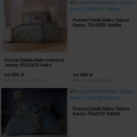
529
370
zł.
zł.
Pościel Estella Mako Satyna
Basics 7844/915 Valetta
Pościel Estella Mako Interlock
Jersey 6542/810 Heiko
od 699 zł
od 499 zł
Rata 0% już od: 69,90 zł
Rata 0% już od: 49,90 zł
Pościel Estella Mako Satyna
Basics 7844/110 Valetta