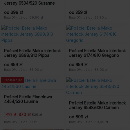
Jersey 6534/520 Susanne
od 699 zł
od 359 zł
Rata 0% już od: 69,90 zł
Rata 0% już od: 35,90 zł
Pościel Estella Mako Interlock
Pościel Estella Mako Interlock
Jersey 6898/810 Pippa
Jersey 6174/810 Gregorio
od 659 zł
od 659 zł
Rata 0% już od: 65,90 zł
Rata 0% już od: 65,90 zł
Promocja!
Pościel Estella Flanelowa
4454/530 Laurine
Pościel Estella Mako Interlock
Jersey 6548/630 Carmen
370 zł
-159 zł
529 zł
Pierwotna
Aktualna
od 699 zł
cena
cena
Rata 0% już od: 37 zł
Rata 0% już od: 69,90 zł
wynosiła:
wynosi: