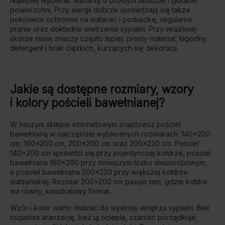
Najlepiej wybierać warianty o prostym składzie i gładkiej
powierzchni. Przy alergii dobrze sprawdzają się także
pokrowce ochronne na materac i poduszkę, regularne
pranie oraz dokładne wietrzenie sypialni. Przy wrażliwej
skórze mniej znaczy często lepiej: prosty materiał, łagodny
detergent i brak ciężkich, kurzących się dekoracji.
Jakie są dostępne rozmiary, wzory
i kolory pościeli bawełnianej?
W naszym sklepie internetowym znajdziesz pościel
bawełnianą w najczęściej wybieranych rozmiarach: 140×200
cm, 160×200 cm, 200×200 cm oraz 200×220 cm. Pościel
140×200 cm sprawdzi się przy pojedynczej kołdrze, pościel
bawełniana 160×200 przy mniejszym łóżku dwuosobowym,
a pościel bawełniana 200×220 przy większej kołdrze
małżeńskiej. Rozmiar 200×200 cm pasuje tam, gdzie kołdra
ma równy, kwadratowy format.
Wzór i kolor warto dobrać do wystroju wnętrza sypialni. Biel
rozjaśnia aranżację, beż ją ociepla, szarość porządkuje,