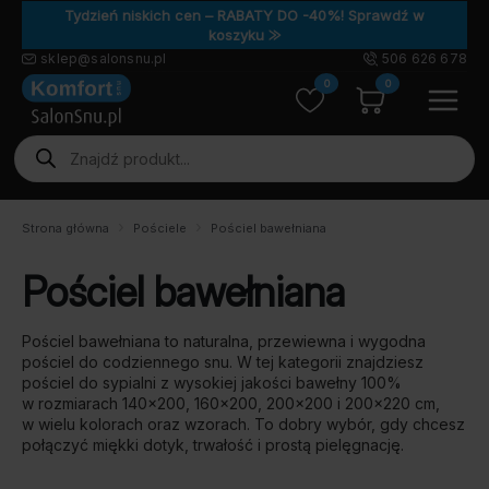
Tydzień niskich cen – RABATY DO -40%! Sprawdź w
koszyku ⨠
sklep@salonsnu.pl
506 626 678
0
0
Wyszukiwarka
produktów
Strona główna
Pościele
Pościel bawełniana
Pościel bawełniana
Pościel bawełniana to naturalna, przewiewna i wygodna
pościel do codziennego snu. W tej kategorii znajdziesz
pościel do sypialni z wysokiej jakości bawełny 100%
w rozmiarach 140×200, 160×200, 200×200 i 200×220 cm,
w wielu kolorach oraz wzorach. To dobry wybór, gdy chcesz
połączyć miękki dotyk, trwałość i prostą pielęgnację.