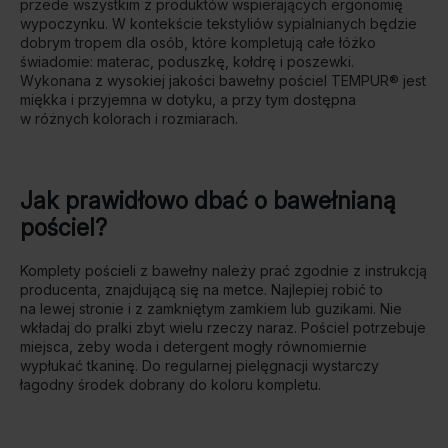
przede wszystkim z produktów wspierających ergonomię
wypoczynku. W kontekście tekstyliów sypialnianych będzie
dobrym tropem dla osób, które kompletują całe łóżko
świadomie: materac, poduszkę, kołdrę i poszewki.
Wykonana z wysokiej jakości bawełny pościel TEMPUR® jest
miękka i przyjemna w dotyku, a przy tym dostępna
w różnych kolorach i rozmiarach.
Jak prawidłowo dbać o bawełnianą
pościel?
Komplety pościeli z bawełny należy prać
zgodnie z instrukcją
producenta, znajdującą się na metce. Najlepiej robić to
na lewej stronie i z zamkniętym zamkiem lub guzikami. Nie
wkładaj do pralki zbyt wielu rzeczy naraz. Pościel potrzebuje
miejsca, żeby woda i detergent mogły równomiernie
wypłukać tkaninę. Do regularnej pielęgnacji wystarczy
łagodny środek dobrany do koloru kompletu.