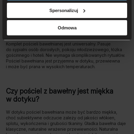
Spersonalizuj
Pościel bawełniana dobrze sprawdza się na co dzień, bo
bawełna przepuszcza powietrze i bardzo dobrze znosi
regularne pranie. Zakup pościeli bawełnianej to inwestycja
Odmowa
w komfortowy sen i optymalny mikroklimat pod kołdrą: mniej
wrażenia duszności, więcej suchego, naturalnego otulenia.
Komplet pościeli bawełnianej jest uniwersalny. Pasuje
do sypialni osób dorosłych, pokoju młodzieżowego, łóżka
gościnnego i hoteli. Nie wymaga skomplikowanych rytuałów.
Pościel bawełniana jest przyjemna w dotyku, przewiewna
i może być prana w wysokich temperaturach.
Czy pościel z bawełny jest miękka
w dotyku?
W dotyku pościel bawełniana może być bardzo miękka,
choć subiektywne odczucie zależy od jakości włókien,
splotu, wykończenia i grubości tkaniny. Gładka bawełna daje
klasyczne, naturalne wrażenie przewiewności. Naturalna