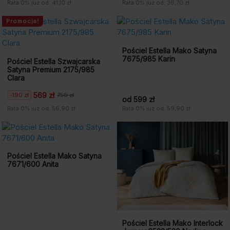
cena
cena
cena
cena
Rata 0% już od: 41,10 zł
Rata 0% już od: 39,70 zł
wynosiła:
wynosi:
wynosiła:
wynosi:
549
411
529
397
Promocja!
zł.
zł.
zł.
zł.
Pościel Estella Mako Satyna
7675/985 Karin
Pościel Estella Szwajcarska
Satyna Premium 2175/985
Clara
569 zł
-190 zł
759 zł
Pierwotna
Aktualna
od 599 zł
cena
cena
Rata 0% już od: 56,90 zł
Rata 0% już od: 59,90 zł
wynosiła:
wynosi:
759
569
zł.
zł.
Pościel Estella Mako Satyna
7671/600 Anita
Pościel Estella Mako Interlock