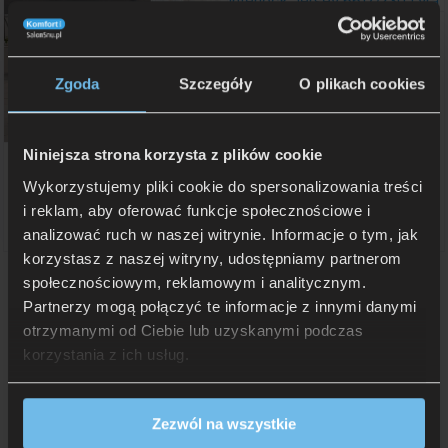
Pościel Estella Mako Interlock
Jersey 6617/230 Lyra
Zgoda
Szczegóły
O plikach cookies
Niniejsza strona korzysta z plików cookie
Pościel Estella Mako Interlock
Jersey 6862/540 Isabella
Wykorzystujemy pliki cookie do spersonalizowania treści
od
524 zł
-175 zł
699 zł
i reklam, aby oferować funkcje społecznościowe i
Pierwotna
Aktualna
od 659 zł
cena
cena
analizować ruch w naszej witrynie. Informacje o tym, jak
Rata 0% już od: 65,90 zł
Rata 0% już od: 52,40 zł
wynosiła:
wynosi:
korzystasz z naszej witryny, udostępniamy partnerom
699
524
zł.
zł.
…
1
2
3
5
6
Następna ›
społecznościowym, reklamowym i analitycznym.
Partnerzy mogą połączyć te informacje z innymi danymi
otrzymanymi od Ciebie lub uzyskanymi podczas
korzystania z ich usług.
Dlaczego pościel bawełniana dobrze
Zezwól na wszystkie
sprawdza się na co dzień?