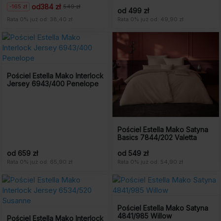
od
384 zł
-165 zł
549 zł
Pierwotna
Aktualna
od 499 zł
cena
cena
Rata 0% już od: 38,40 zł
Rata 0% już od: 49,90 zł
wynosiła:
wynosi:
549
384
zł.
zł.
Pościel Estella Mako Interlock
Jersey 6943/400 Penelope
Pościel Estella Mako Satyna
Basics 7844/202 Valetta
od 659 zł
od 549 zł
Rata 0% już od: 65,90 zł
Rata 0% już od: 54,90 zł
Pościel Estella Mako Satyna
4841/985 Willow
Pościel Estella Mako Interlock