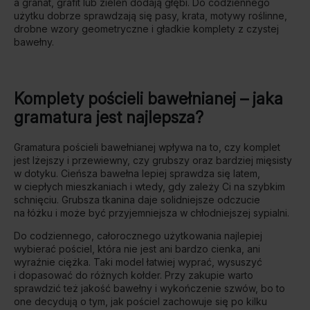
a granat, grafit lub zieleń dodają głębi. Do codziennego
użytku dobrze sprawdzają się pasy, krata, motywy roślinne,
drobne wzory geometryczne i gładkie komplety z czystej
bawełny.
Komplety pościeli bawełnianej – jaka
gramatura jest najlepsza?
Gramatura pościeli bawełnianej wpływa na to, czy komplet
jest lżejszy i przewiewny, czy grubszy oraz bardziej mięsisty
w dotyku. Cieńsza bawełna lepiej sprawdza się latem,
w ciepłych mieszkaniach i wtedy, gdy zależy Ci na szybkim
schnięciu. Grubsza tkanina daje solidniejsze odczucie
na łóżku i może być przyjemniejsza w chłodniejszej sypialni.
Do codziennego, całorocznego użytkowania najlepiej
wybierać pościel, która nie jest ani bardzo cienka, ani
wyraźnie ciężka. Taki
model
łatwiej wyprać, wysuszyć
i dopasować do różnych kołder. Przy zakupie warto
sprawdzić też jakość bawełny i wykończenie szwów, bo to
one decydują o tym, jak pościel zachowuje się po kilku