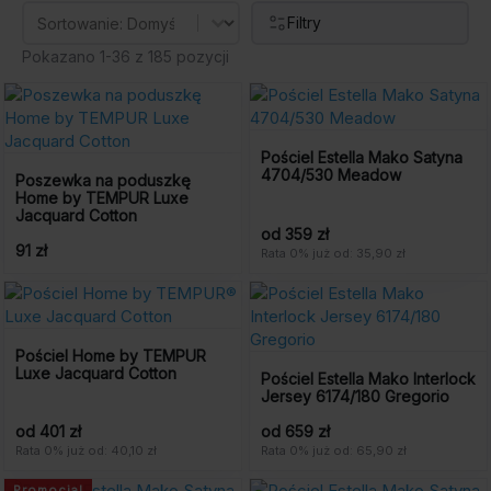
Sort
Sort content
Filtry
Pokazano 1-36 z 185 pozycji
Pościel Estella Mako Satyna
4704/530 Meadow
Poszewka na poduszkę
Home by TEMPUR Luxe
Jacquard Cotton
od 359 zł
91 zł
Rata 0% już od: 35,90 zł
Pościel Home by TEMPUR
Luxe Jacquard Cotton
Pościel Estella Mako Interlock
Jersey 6174/180 Gregorio
od 401 zł
od 659 zł
Rata 0% już od: 40,10 zł
Rata 0% już od: 65,90 zł
Promocja!