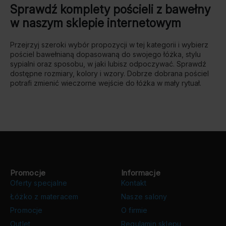
Sprawdź komplety pościeli z bawełny
w naszym sklepie internetowym
Przejrzyj szeroki wybór propozycji w tej kategorii i wybierz
pościel bawełnianą dopasowaną do swojego łóżka, stylu
sypialni oraz sposobu, w jaki lubisz odpoczywać. Sprawdź
dostępne rozmiary, kolory i wzory. Dobrze dobrana pościel
potrafi zmienić wieczorne wejście do łóżka w mały rytuał.
Promocje
Informacje
Oferty specjalne
Kontakt
Łóżko z materacem
Nasze salony
Promocje
O firmie
Outlet
Regulamin sklepu