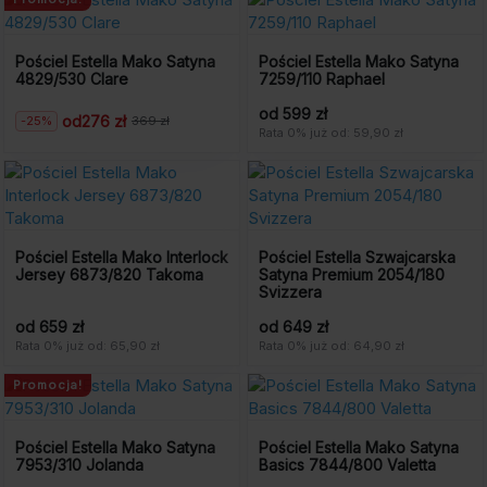
Pościel Estella Mako Satyna
Pościel Estella Mako Satyna
4829/530 Clare
7259/110 Raphael
od 599 zł
od
276 zł
-25%
369 zł
Pierwotna
Aktualna
Rata 0% już od: 59,90 zł
cena
cena
wynosiła:
wynosi:
369
276
zł.
zł.
Pościel Estella Mako Interlock
Pościel Estella Szwajcarska
Jersey 6873/820 Takoma
Satyna Premium 2054/180
Svizzera
od 659 zł
od 649 zł
Rata 0% już od: 65,90 zł
Rata 0% już od: 64,90 zł
Promocja!
Pościel Estella Mako Satyna
Pościel Estella Mako Satyna
7953/310 Jolanda
Basics 7844/800 Valetta