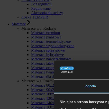
Bez regulacji
Regulowane
Akcesoria do stelaży
Łóżka TEMPUR
Materace
Materace wg. Rodzaju
Materace premium
Materace piankowe
Materace termoelastyczne
Materace wysokoelastyczne
Materace sprężynowe
Materace hybrydowe
Materace nawierzchniowe
Materace lateksowe
Materace ortopedyczne
Materace twarde
Materace dla dzieci
Materace wg. Rozmiaru
Materace 80x200
Zgoda
Materace 90x200
Materace 100x200
Materace 120x200
Niniejsza strona korzysta z
Materace 140x200
Materace 160x200