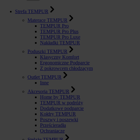
Strefa TEMPUR
Materace TEMPUR
TEMPUR Pro
TEMPUR Pro Plus
TEMPUR Pro Luxe
Nakładki TEMPUR
Poduszki TEMPUR
Klasyczny Komfort
Ergonomiczne Podparcie
Z pokrowcem chłodzącym
Outlet TEMPUR
Inne
Akcesoria TEMPUR
Home by TEMPUR
TEMPUR w podróży
Dodatkowe podparcie
Kołdry TEMPUR
Poszwy i poszewki
Prześcieradła
Ochraniacze
Stelaże TEMPUR