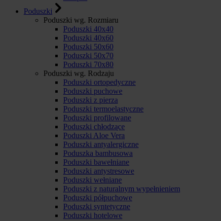
Poduszki
Poduszki wg. Rozmiaru
Poduszki 40x40
Poduszki 40x60
Poduszki 50x60
Poduszki 50x70
Poduszki 70x80
Poduszki wg. Rodzaju
Poduszki ortopedyczne
Poduszki puchowe
Poduszki z pierza
Poduszki termoelastyczne
Poduszki profilowane
Poduszki chłodzące
Poduszki Aloe Vera
Poduszki antyalergiczne
Poduszka bambusowa
Poduszki bawełniane
Poduszki antystresowe
Poduszki wełniane
Poduszki z naturalnym wypełnieniem
Poduszki półpuchowe
Poduszki syntetyczne
Poduszki hotelowe