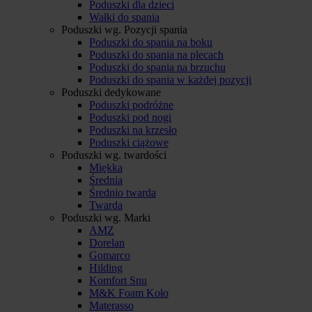
Poduszki dla dzieci
Wałki do spania
Poduszki wg. Pozycji spania
Poduszki do spania na boku
Poduszki do spania na plecach
Poduszki do spania na brzuchu
Poduszki do spania w każdej pozycji
Poduszki dedykowane
Poduszki podróżne
Poduszki pod nogi
Poduszki na krzesło
Poduszki ciążowe
Poduszki wg. twardości
Miękka
Średnia
Średnio twarda
Twarda
Poduszki wg. Marki
AMZ
Dorelan
Gomarco
Hilding
Komfort Snu
M&K Foam Koło
Materasso