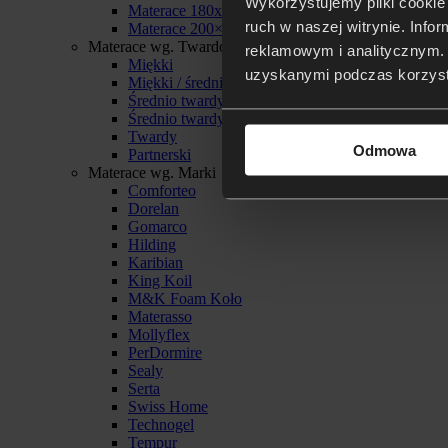
Wykorzystujemy pliki cookie 
Materace 180x200
ruch w naszej witrynie. Inf
Materace 200×200
Materace wg. Twardości
reklamowym i analitycznym. 
Miękki
uzyskanymi podczas korzysta
Miękki / średnio twardy
Średnio twardy
Średnio twardy / twardy
Twardy
Odmowa
Partnerski
Materace wg. Marki
Comforteo
Dorelan
Gomarco
Hilding
Karibian
King Koil
M&K Foam Koło
Materasso
Mollyflex
PerDormire
Sealy
Serta
Swiss Home
Technogel
Tempur