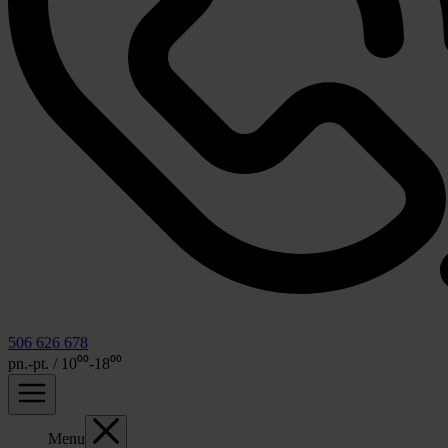
506 626 678
pn.-pt. / 10⁰⁰-18⁰⁰
Menu