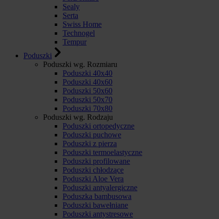
Sealy
Serta
Swiss Home
Technogel
Tempur
Poduszki
Poduszki wg. Rozmiaru
Poduszki 40x40
Poduszki 40x60
Poduszki 50x60
Poduszki 50x70
Poduszki 70x80
Poduszki wg. Rodzaju
Poduszki ortopedyczne
Poduszki puchowe
Poduszki z pierza
Poduszki termoelastyczne
Poduszki profilowane
Poduszki chłodzące
Poduszki Aloe Vera
Poduszki antyalergiczne
Poduszka bambusowa
Poduszki bawełniane
Poduszki antystresowe