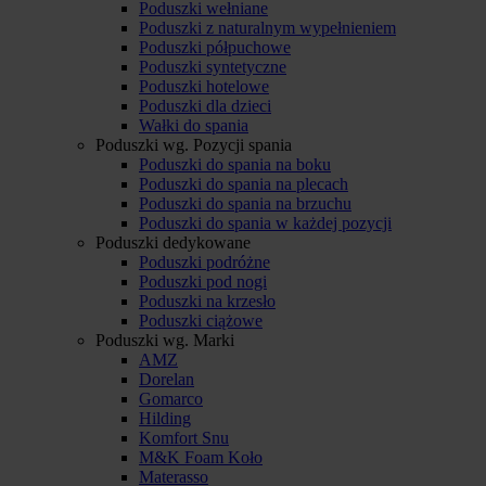
Poduszki wełniane
Poduszki z naturalnym wypełnieniem
Poduszki półpuchowe
Poduszki syntetyczne
Poduszki hotelowe
Poduszki dla dzieci
Wałki do spania
Poduszki wg. Pozycji spania
Poduszki do spania na boku
Poduszki do spania na plecach
Poduszki do spania na brzuchu
Poduszki do spania w każdej pozycji
Poduszki dedykowane
Poduszki podróżne
Poduszki pod nogi
Poduszki na krzesło
Poduszki ciążowe
Poduszki wg. Marki
AMZ
Dorelan
Gomarco
Hilding
Komfort Snu
M&K Foam Koło
Materasso