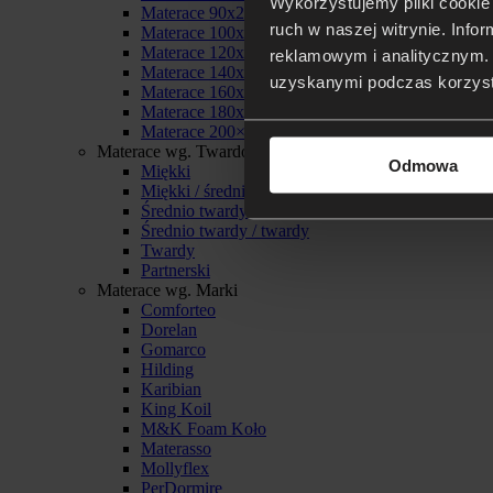
Wykorzystujemy pliki cookie 
Materace 90x200
ruch w naszej witrynie. Inf
Materace 100x200
Materace 120x200
reklamowym i analitycznym. 
Materace 140x200
uzyskanymi podczas korzysta
Materace 160x200
Materace 180x200
Materace 200×200
Materace wg. Twardości
Odmowa
Miękki
Miękki / średnio twardy
Średnio twardy
Średnio twardy / twardy
Twardy
Partnerski
Materace wg. Marki
Comforteo
Dorelan
Gomarco
Hilding
Karibian
King Koil
M&K Foam Koło
Materasso
Mollyflex
PerDormire