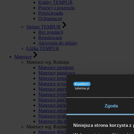
Kołdry TEMPUR
Poszwy i poszewki
Prześcieradła
Ochraniacze
Stelaże TEMPUR
Bez regulacji
Regulowane
Akcesoria do stelaży
Łóżka TEMPUR
Materace
Materace wg. Rodzaju
Materace premium
Materace piankowe
Materace termoelastyczne
Materace wysokoelastyczne
Materace sprężynowe
Materace hybrydowe
Materace nawierzchniowe
Materace lateksowe
Zgoda
Materace ortopedyczne
Materace twarde
Materace dla dzieci
Niniejsza strona korzysta z
Materace wg. Rozmiaru
Materace 80x200