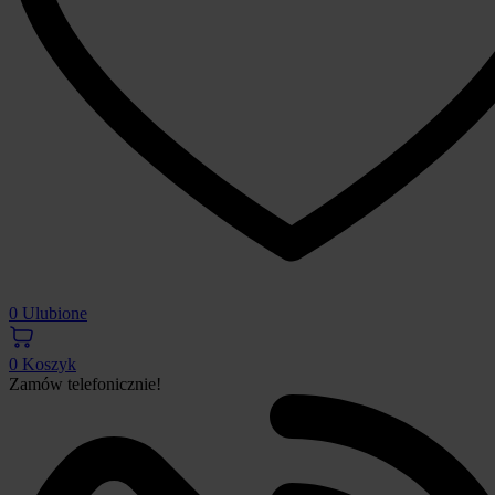
0
Ulubione
0
Koszyk
Zamów telefonicznie!