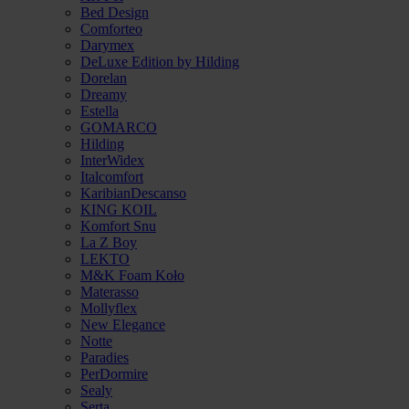
Bed Design
Comforteo
Darymex
DeLuxe Edition by Hilding
Dorelan
Dreamy
Estella
GOMARCO
Hilding
InterWidex
Italcomfort
KaribianDescanso
KING KOIL
Komfort Snu
La Z Boy
LEKTO
M&K Foam Koło
Materasso
Mollyflex
New Elegance
Notte
Paradies
PerDormire
Sealy
Serta