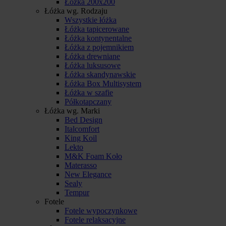
Łóżka 200x200
Łóżka wg. Rodzaju
Wszystkie łóżka
Łóżka tapicerowane
Łóżka kontynentalne
Łóżka z pojemnikiem
Łóżka drewniane
Łóżka luksusowe
Łóżka skandynawskie
Łóżka Box Multisystem
Łóżka w szafie
Półkotapczany
Łóżka wg. Marki
Bed Design
Italcomfort
King Koil
Lekto
M&K Foam Koło
Materasso
New Elegance
Sealy
Tempur
Fotele
Fotele wypoczynkowe
Fotele relaksacyjne