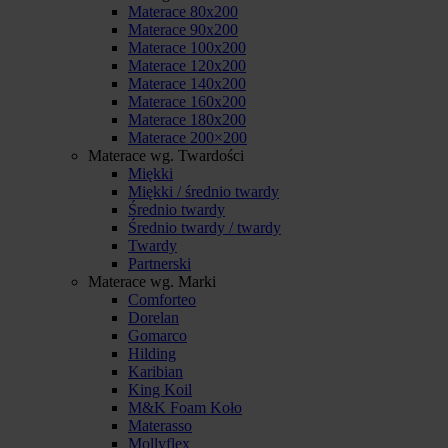
Materace 80x200
Materace 90x200
Materace 100x200
Materace 120x200
Materace 140x200
Materace 160x200
Materace 180x200
Materace 200×200
Materace wg. Twardości
Miękki
Miękki / średnio twardy
Średnio twardy
Średnio twardy / twardy
Twardy
Partnerski
Materace wg. Marki
Comforteo
Dorelan
Gomarco
Hilding
Karibian
King Koil
M&K Foam Koło
Materasso
Mollyflex