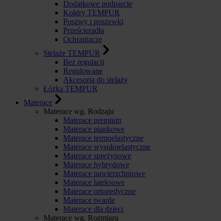
Dodatkowe podparcie
Kołdry TEMPUR
Poszwy i poszewki
Prześcieradła
Ochraniacze
Stelaże TEMPUR
Bez regulacji
Regulowane
Akcesoria do stelaży
Łóżka TEMPUR
Materace
Materace wg. Rodzaju
Materace premium
Materace piankowe
Materace termoelastyczne
Materace wysokoelastyczne
Materace sprężynowe
Materace hybrydowe
Materace nawierzchniowe
Materace lateksowe
Materace ortopedyczne
Materace twarde
Materace dla dzieci
Materace wg. Rozmiaru