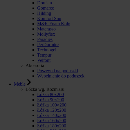
Dorelan
Gomarco
Hilding
Komfort Snu
M&K Foam Koło
Materasso
Mollyflex
Paradies
PerDormire
Technogel
Tempur
Velfont
Akcesoria
Poszewki na poduszki
Wypełnienie do poduszek
Meble
Łóżka wg. Rozmiaru
Łóżka 80x200
Łóżka 90×200
Łóżka 100×200
Łóżka 120x200
Łóżka 140x200
Łóżka 160x200
Łóżka 180x200