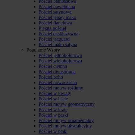
Pościel bambusowa
Pościel bawełniana
Pościel satynowa
Pościel jersey mako
Pościel flanelowa
Piękna pościel
Pościel ekskluzywna
Pościel jacquard
Pościel mako satyna
Popularne Wzory
Pościel jednokolorowa
Pościel wielokolorowa
Pościel ciemna
Pościel dwustronna
Pościel boho
Pościel nowoczesna
Pościel motyw roślinny
Pościel w kwiaty
Pościel w liście
Pościel motyw geometryczny
Pościel w kratę
Pościel w paski
Pościel motyw ornamentalny
Pościel motyw abstrakcyjny
Pościel w ptaki