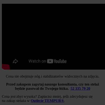
Cena nie obejmuje nóg i stabilizatorów widocznych na zdjęciu.
Przed zakupem zapytaj naszego konsultanta, czy ten stelaż
będzie pasował do Twojego łóżka.
52 335 79 20
Cena jest zbyt wysoka? Zapłacisz mniej, jeśli zdecydujesz się
na zakup stelaża w
Outlecie TEMPUR®
.