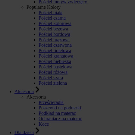
Pościel motyw zwierzęcy
Popularne Kolory
Pościel biała
Pościel czarna
Pościel kolorowa
Pościel beżowa
Pościel bordowa
Pościel brązowa
Pościel czerwona
Pościel fioletowa
Pościel granatowa
Pościel niebieska
Pościel pastelowa
Pościel różowa
Pościel szara
Pościel zielona
Akcesoria
Akcesoria
Prześcieradła
Poszewki na poduszki
Podkład na materac
Ochraniacz na materac
Koce
Dla dzieci