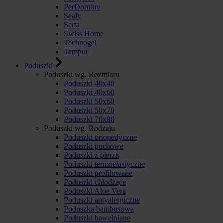
PerDormire
Sealy
Serta
Swiss Home
Technogel
Tempur
Poduszki
Poduszki wg. Rozmiaru
Poduszki 40x40
Poduszki 40x60
Poduszki 50x60
Poduszki 50x70
Poduszki 70x80
Poduszki wg. Rodzaju
Poduszki ortopedyczne
Poduszki puchowe
Poduszki z pierza
Poduszki termoelastyczne
Poduszki profilowane
Poduszki chłodzące
Poduszki Aloe Vera
Poduszki antyalergiczne
Poduszka bambusowa
Poduszki bawełniane