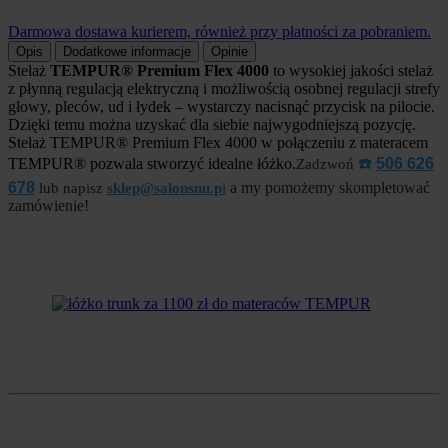
Darmowa dostawa kurierem, również przy płatności za pobraniem.
Opis
Dodatkowe informacje
Opinie
Stelaż
TEMPUR®
Premium Flex 4000
to wysokiej jakości stelaż
z płynną regulacją elektryczną i możliwością osobnej regulacji strefy
głowy, pleców, ud i łydek – wystarczy nacisnąć przycisk na pilocie.
Dzięki temu można uzyskać
dla siebie
najwygodniejszą pozycję.
Stelaż TEMPUR® Premium Flex 4000 w połączeniu z materacem
TEMPUR® pozwala stworzyć idealne łóżko.
☎️
506 626
Zadzwoń
678
a my pomożemy skompletować
lub napisz
sklep@salonsnu.p
l
zamówienie!