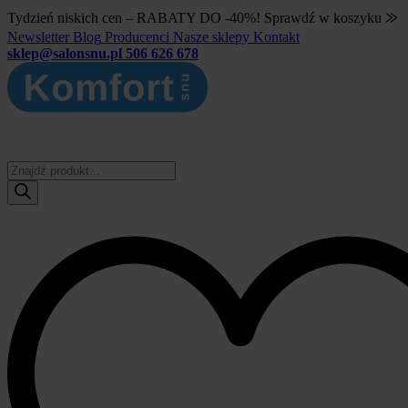
Tydzień niskich cen – RABATY DO -40%! Sprawdź w koszyku ⨠
Newsletter
Blog
Producenci
Nasze sklepy
Kontakt
sklep@salonsnu.pl
506 626 678
Wyszukiwarka
produktów