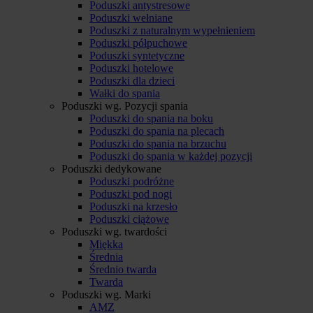
Poduszki antystresowe
Poduszki wełniane
Poduszki z naturalnym wypełnieniem
Poduszki półpuchowe
Poduszki syntetyczne
Poduszki hotelowe
Poduszki dla dzieci
Wałki do spania
Poduszki wg. Pozycji spania
Poduszki do spania na boku
Poduszki do spania na plecach
Poduszki do spania na brzuchu
Poduszki do spania w każdej pozycji
Poduszki dedykowane
Poduszki podróżne
Poduszki pod nogi
Poduszki na krzesło
Poduszki ciążowe
Poduszki wg. twardości
Miękka
Średnia
Średnio twarda
Twarda
Poduszki wg. Marki
AMZ