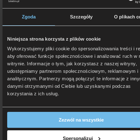
Zgoda
Szczegóły
O plikach c
Niniejsza strona korzysta z plików cookie
Wykorzystujemy pliki cookie do spersonalizowania treści i r
aby oferować funkcje społecznościowe i analizować ruch w 
witrynie. Informacje o tym, jak korzystasz z naszej witryny,
udostępniamy partnerom społecznościowym, reklamowym i
analitycznym. Partnerzy mogą połączyć te informacje z inn
danymi otrzymanymi od Ciebie lub uzyskanymi podczas
korzystania z ich usług.
Zezwól na wszystkie
506 626 678
- Zamów telefonicznie
Zadzwoń i dowiedz się, jak dostać rabat!
Spersonalizuj