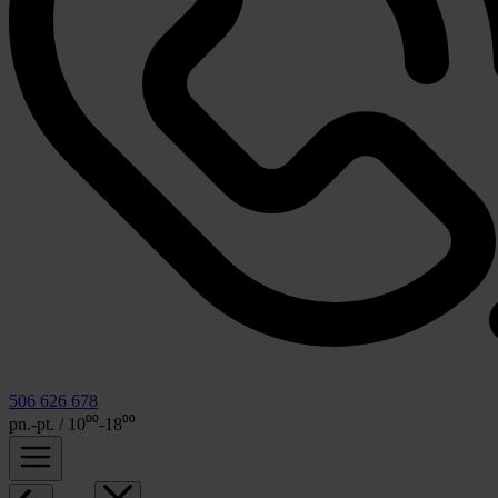
506 626 678
pn.-pt. / 10⁰⁰-18⁰⁰