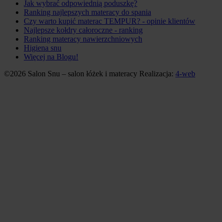
Jak wybrać odpowiednią poduszkę?
Ranking najlepszych materacy do spania
Czy warto kupić materac TEMPUR? - opinie klientów
Najlepsze kołdry całoroczne - ranking
Ranking materacy nawierzchniowych
Higiena snu
Więcej na Blogu!
©2026 Salon Snu – salon łóżek i materacy
Realizacja:
4-web