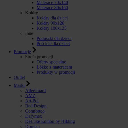
Materace 70x140
Materace 80x160
Kołdry
Kołdry dla dzieci
Kołdry 90x120
Kołdry 100x135
Inne
Poduszki dla dzieci
Pościele dla dzieci
Promocje
Strefa promocji
Oferty specjalne
Łóżko z materacem
Produkty w promocji
Outlet
Marki
AllerGuard
AMZ
Art-Pol
Bed Design
Comforteo
Darymex
DeLuxe Edition by Hilding
Dorelan