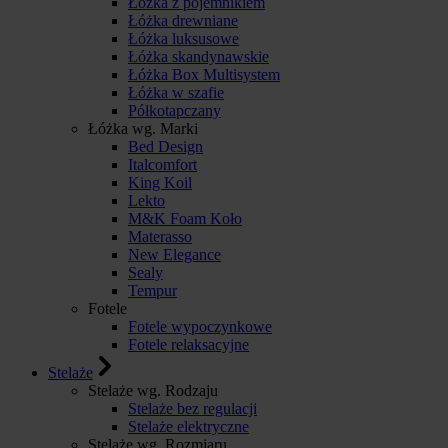
Łóżka z pojemnikiem
Łóżka drewniane
Łóżka luksusowe
Łóżka skandynawskie
Łóżka Box Multisystem
Łóżka w szafie
Półkotapczany
Łóżka wg. Marki
Bed Design
Italcomfort
King Koil
Lekto
M&K Foam Koło
Materasso
New Elegance
Sealy
Tempur
Fotele
Fotele wypoczynkowe
Fotele relaksacyjne
Stelaże
Stelaże wg. Rodzaju
Stelaże bez regulacji
Stelaże elektryczne
Stelaże wg. Rozmiaru