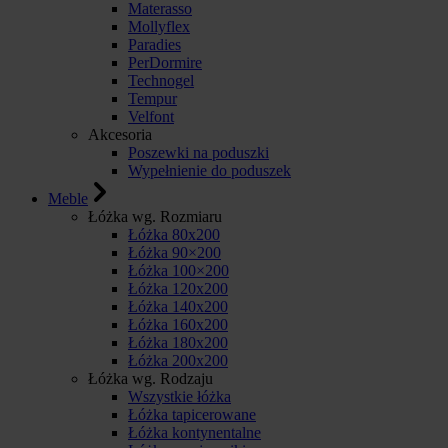
Materasso
Mollyflex
Paradies
PerDormire
Technogel
Tempur
Velfont
Akcesoria
Poszewki na poduszki
Wypełnienie do poduszek
Meble
Łóżka wg. Rozmiaru
Łóżka 80x200
Łóżka 90×200
Łóżka 100×200
Łóżka 120x200
Łóżka 140x200
Łóżka 160x200
Łóżka 180x200
Łóżka 200x200
Łóżka wg. Rodzaju
Wszystkie łóżka
Łóżka tapicerowane
Łóżka kontynentalne