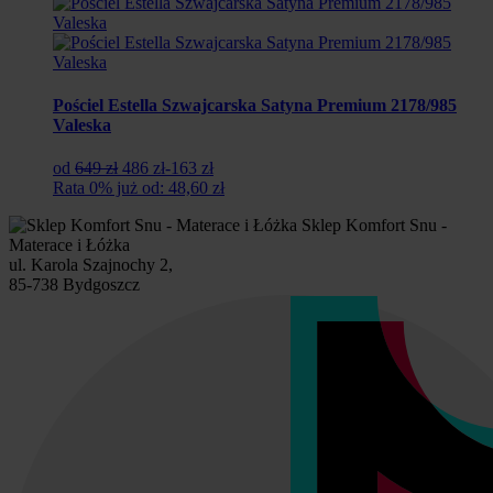
Pościel Estella Szwajcarska Satyna Premium 2178/985
Valeska
Pierwotna
Aktualna
od
649 zł
486 zł
-163 zł
cena
cena
Rata 0% już od: 48,60 zł
wynosiła:
wynosi:
Sklep Komfort Snu -
649
486
Materace i Łóżka
zł.
zł.
ul. Karola Szajnochy 2,
85-738 Bydgoszcz