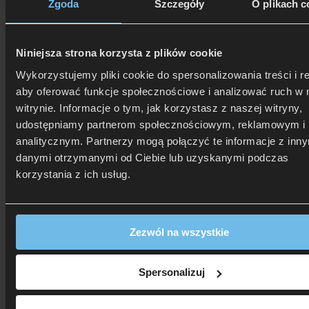
Zgoda
Szczegóły
O plikach c
Kontakt
Sklepy stacjonarne
Strona główna
Niniejsza strona korzysta z plików cookie
Pościele
Pościel wg. koloru
Wykorzystujemy pliki cookie do spersonalizowania treści i r
Pościel fioletowa
aby oferować funkcje społecznościowe i analizować ruch w 
witrynie. Informacje o tym, jak korzystasz z naszej witryny,
Pościel fioletowa
udostępniamy partnerom społecznościowym, reklamowym i
analitycznym. Partnerzy mogą połączyć te informacje z inn
Filtry
danymi otrzymanymi od Ciebie lub uzyskanymi podczas
korzystania z ich usług.
Filtry
Zezwól na wszystkie
Promocja!
Spersonalizuj