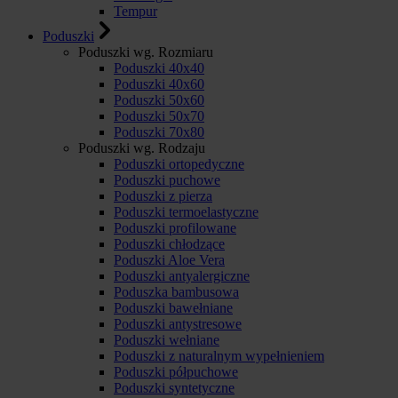
Tempur
Poduszki
Poduszki wg. Rozmiaru
Poduszki 40x40
Poduszki 40x60
Poduszki 50x60
Poduszki 50x70
Poduszki 70x80
Poduszki wg. Rodzaju
Poduszki ortopedyczne
Poduszki puchowe
Poduszki z pierza
Poduszki termoelastyczne
Poduszki profilowane
Poduszki chłodzące
Poduszki Aloe Vera
Poduszki antyalergiczne
Poduszka bambusowa
Poduszki bawełniane
Poduszki antystresowe
Poduszki wełniane
Poduszki z naturalnym wypełnieniem
Poduszki półpuchowe
Poduszki syntetyczne