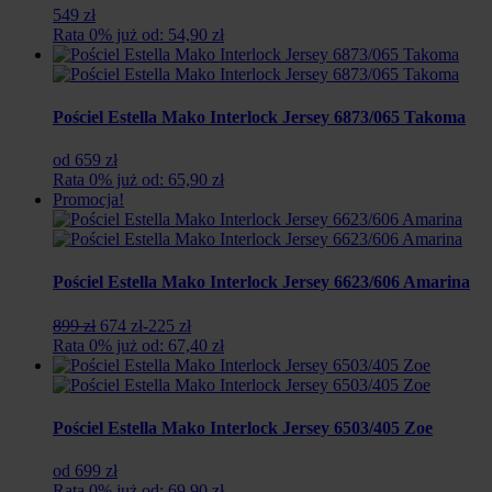
549 zł
Rata 0% już od: 54,90 zł
Pościel Estella Mako Interlock Jersey 6873/065 Takoma
od 659 zł
Rata 0% już od: 65,90 zł
Promocja!
Pościel Estella Mako Interlock Jersey 6623/606 Amarina
Pierwotna
Aktualna
899 zł
674 zł
-225 zł
cena
cena
Rata 0% już od: 67,40 zł
wynosiła:
wynosi:
899
674
zł.
zł.
Pościel Estella Mako Interlock Jersey 6503/405 Zoe
od 699 zł
Rata 0% już od: 69,90 zł