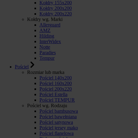
Kołdry 155x200
Kołdry 200x200
Kołdry 200x220
Kołdry wg. Marki
Allerguard
AMZ
Hilding
InterWidex
Notte
Paradies
Tempur
Pościel
Rozmiar lub marka
Pościel 140x200
Pościel 160x200
Pościel 200x220
Pościel Estella
Pościel TEMPUR
Pościel wg. Rodzaju
Pościel bambusowa
Pościel bawełniana
Pościel satynowa
Pościel jersey mako
Pościel flanelowa