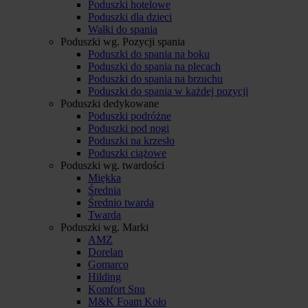
Poduszki hotelowe
Poduszki dla dzieci
Wałki do spania
Poduszki wg. Pozycji spania
Poduszki do spania na boku
Poduszki do spania na plecach
Poduszki do spania na brzuchu
Poduszki do spania w każdej pozycji
Poduszki dedykowane
Poduszki podróżne
Poduszki pod nogi
Poduszki na krzesło
Poduszki ciążowe
Poduszki wg. twardości
Miękka
Średnia
Średnio twarda
Twarda
Poduszki wg. Marki
AMZ
Dorelan
Gomarco
Hilding
Komfort Snu
M&K Foam Koło