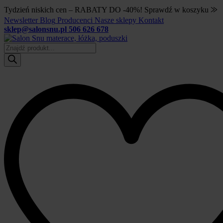
Tydzień niskich cen – RABATY DO -40%! Sprawdź w koszyku ⨠
Newsletter
Blog
Producenci
Nasze sklepy
Kontakt
sklep@salonsnu.pl
506 626 678
Wyszukiwarka
produktów