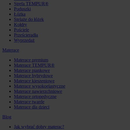
Strefa TEMPUR®
Poduszki
Łóżka
Stelaże do łóżek
Kołdry
Pościele
Prześcieradła
Wyprzedaż
Materace
Materace premium
Materace TEMPUR®
Materace piankowe
Materace hybrydowe
Materace kieszeniowe
Materace wysokoelastyczne
Materace nawierzchniowe
Materace ortopedyczne
Materace twarde
Materace dla dzieci
Blog
Jak wybrać dobry materac?