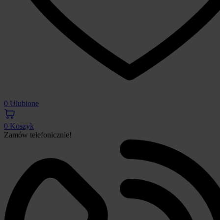
0
Ulubione
0
Koszyk
Zamów telefonicznie!