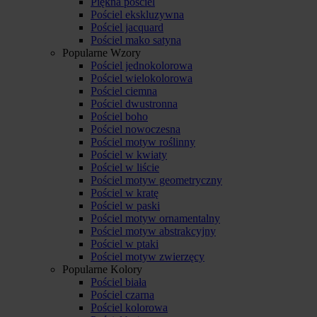
Piękna pościel
Pościel ekskluzywna
Pościel jacquard
Pościel mako satyna
Popularne Wzory
Pościel jednokolorowa
Pościel wielokolorowa
Pościel ciemna
Pościel dwustronna
Pościel boho
Pościel nowoczesna
Pościel motyw roślinny
Pościel w kwiaty
Pościel w liście
Pościel motyw geometryczny
Pościel w kratę
Pościel w paski
Pościel motyw ornamentalny
Pościel motyw abstrakcyjny
Pościel w ptaki
Pościel motyw zwierzęcy
Popularne Kolory
Pościel biała
Pościel czarna
Pościel kolorowa