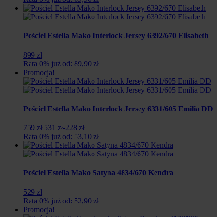
Pościel Estella Mako Interlock Jersey 6392/670 Elisabeth
899 zł
Rata 0% już od: 89,90 zł
Promocja!
Pościel Estella Mako Interlock Jersey 6331/605 Emilia DD
Pierwotna
Aktualna
759 zł
531 zł
-228 zł
cena
cena
Rata 0% już od: 53,10 zł
wynosiła:
wynosi:
759
531
zł.
zł.
Pościel Estella Mako Satyna 4834/670 Kendra
529 zł
Rata 0% już od: 52,90 zł
Promocja!