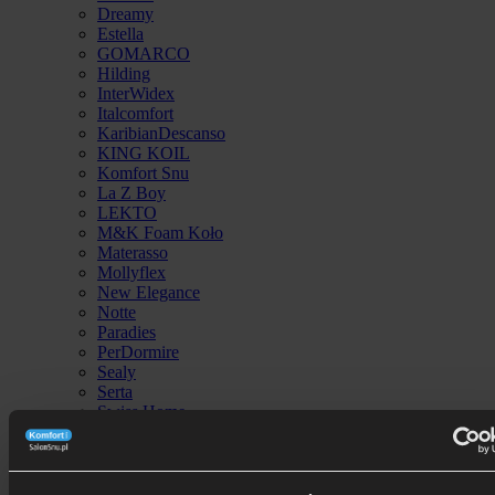
Dreamy
Estella
GOMARCO
Hilding
InterWidex
Italcomfort
KaribianDescanso
KING KOIL
Komfort Snu
La Z Boy
LEKTO
M&K Foam Koło
Materasso
Mollyflex
New Elegance
Notte
Paradies
PerDormire
Sealy
Serta
Swiss Home
Technogel
Tempur
Velfont
Blog