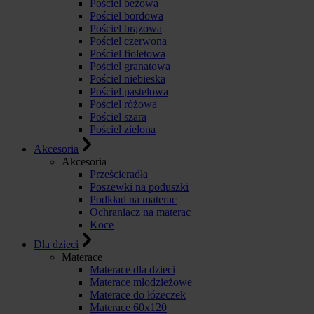
Pościel beżowa
Pościel bordowa
Pościel brązowa
Pościel czerwona
Pościel fioletowa
Pościel granatowa
Pościel niebieska
Pościel pastelowa
Pościel różowa
Pościel szara
Pościel zielona
Akcesoria
Akcesoria
Prześcieradła
Poszewki na poduszki
Podkład na materac
Ochraniacz na materac
Koce
Dla dzieci
Materace
Materace dla dzieci
Materace młodzieżowe
Materace do łóżeczek
Materace 60x120