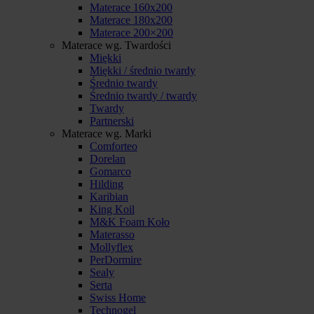
Materace 160x200
Materace 180x200
Materace 200×200
Materace wg. Twardości
Miękki
Miękki / średnio twardy
Średnio twardy
Średnio twardy / twardy
Twardy
Partnerski
Materace wg. Marki
Comforteo
Dorelan
Gomarco
Hilding
Karibian
King Koil
M&K Foam Koło
Materasso
Mollyflex
PerDormire
Sealy
Serta
Swiss Home
Technogel