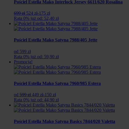
Pościel Estella Mako Interlock Jersey 6611/620 Rosalina
Pierwotna
Aktualna
699 zł
524 zł
-175 zł
cena
cena
Rata 0% już od: 52,40 zł
wynosiła:
wynosi:
699
524
zł.
zł.
Pościel Estella Mako Satyna 7988/405 Jette
od 599 zł
Rata 0% już od: 59,90 zł
Promocja!
Pościel Estella Mako Satyna 7960/985 Estera
Pierwotna
Aktualna
od
599 zł
449 zł
-150 zł
cena
cena
Rata 0% już od: 44,90 zł
wynosiła:
wynosi:
599
449
zł.
zł.
Pościel Estella Mako Satyna Basics 7844/020 Valetta