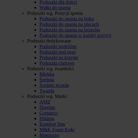
Poduszki dla dzieci
Wałki do spania
Poduszki wg. Pozycji spania
Poduszki do spania na boku
Poduszki do spania na plecach
Poduszki do spania na brzuchu
Poduszki do spania w każdej pozycji
Poduszki dedykowane
Poduszki podróżne
Poduszki pod nogi
Poduszki na krzesło
Poduszki ciążowe
Poduszki wg. twardości
Miękka
Średnia
Średnio twarda
Twarda
Poduszki wg. Marki
AMZ
Dorelan
Gomarco
Hilding
Komfort Snu
M&K Foam Koło
Materasso