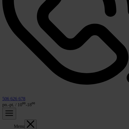
506 626 678
pn.-pt. / 10⁰⁰-18⁰⁰
Menu