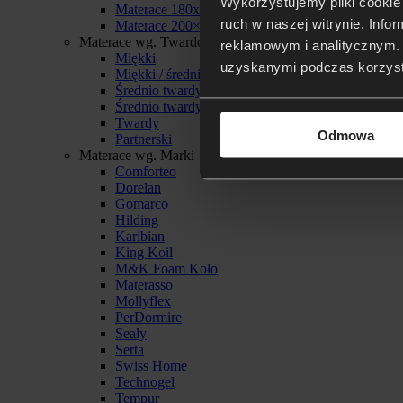
Wykorzystujemy pliki cookie 
Materace 180x200
ruch w naszej witrynie. Inf
Materace 200×200
Materace wg. Twardości
reklamowym i analitycznym. 
Miękki
uzyskanymi podczas korzysta
Miękki / średnio twardy
Średnio twardy
Średnio twardy / twardy
Twardy
Odmowa
Partnerski
Materace wg. Marki
Comforteo
Dorelan
Gomarco
Hilding
Karibian
King Koil
M&K Foam Koło
Materasso
Mollyflex
PerDormire
Sealy
Serta
Swiss Home
Technogel
Tempur