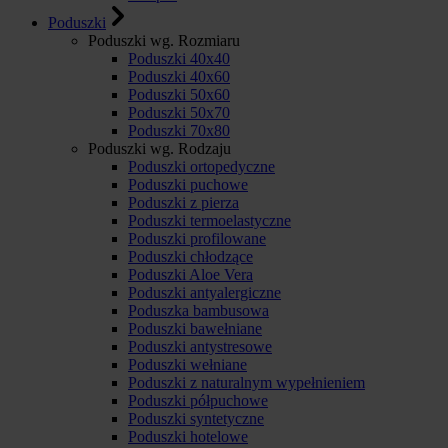
Poduszki
Poduszki wg. Rozmiaru
Poduszki 40x40
Poduszki 40x60
Poduszki 50x60
Poduszki 50x70
Poduszki 70x80
Poduszki wg. Rodzaju
Poduszki ortopedyczne
Poduszki puchowe
Poduszki z pierza
Poduszki termoelastyczne
Poduszki profilowane
Poduszki chłodzące
Poduszki Aloe Vera
Poduszki antyalergiczne
Poduszka bambusowa
Poduszki bawełniane
Poduszki antystresowe
Poduszki wełniane
Poduszki z naturalnym wypełnieniem
Poduszki półpuchowe
Poduszki syntetyczne
Poduszki hotelowe