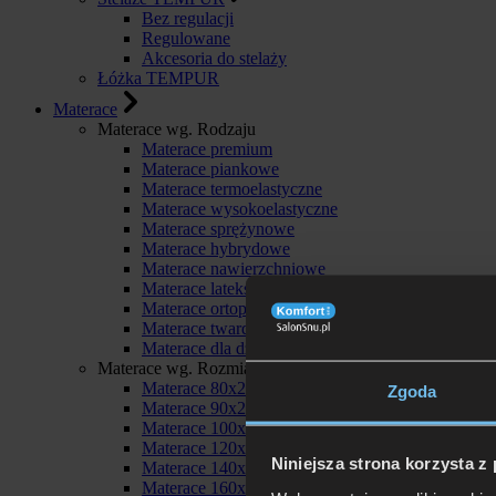
Bez regulacji
Regulowane
Akcesoria do stelaży
Łóżka TEMPUR
Materace
Materace wg. Rodzaju
Materace premium
Materace piankowe
Materace termoelastyczne
Materace wysokoelastyczne
Materace sprężynowe
Materace hybrydowe
Materace nawierzchniowe
Materace lateksowe
Materace ortopedyczne
Materace twarde
Materace dla dzieci
Materace wg. Rozmiaru
Materace 80x200
Zgoda
Materace 90x200
Materace 100x200
Materace 120x200
Niniejsza strona korzysta z
Materace 140x200
Materace 160x200