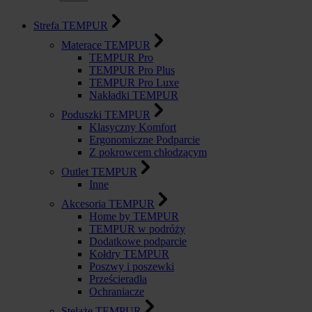
Strefa TEMPUR
Materace TEMPUR
TEMPUR Pro
TEMPUR Pro Plus
TEMPUR Pro Luxe
Nakładki TEMPUR
Poduszki TEMPUR
Klasyczny Komfort
Ergonomiczne Podparcie
Z pokrowcem chłodzącym
Outlet TEMPUR
Inne
Akcesoria TEMPUR
Home by TEMPUR
TEMPUR w podróży
Dodatkowe podparcie
Kołdry TEMPUR
Poszwy i poszewki
Prześcieradła
Ochraniacze
Stelaże TEMPUR