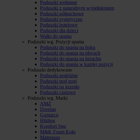
Poduszki wełniane
Poduszki z naturalnym wypełnieniem
Poduszki półpuchowe
Poduszki syntetyczne
Poduszki hotelowe
Poduszki dla dzieci
Wałki do spania
Poduszki wg. Pozycji spania
Poduszki do spania na boku
Poduszki do spania na plecach
Poduszki do spania na brzuchu
Poduszki do spania w każdej pozycji
Poduszki dedykowane
Poduszki podróżne
Poduszki pod nogi
Poduszki na krzesło
Poduszki ciążowe
Poduszki wg. Marki
AMZ
Dorelan
Gomarco
Hilding
Komfort Snu
M&K Foam Koło
Materasso