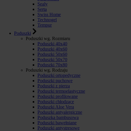
Sealy
Serta
Swiss Home
Technogel
Tempur
Poduszki
Poduszki wg. Rozmiaru
Poduszki 40x40
Poduszki 40x60
Poduszki 50x60
Poduszki 50x70
Poduszki 70x80
Poduszki wg. Rodzaju
Poduszki ortopedyczne
Poduszki puchowe
Poduszki z pierza
Poduszki termoelastyczne
Poduszki profilowane
Poduszki chłodzące
Poduszki Aloe Vera
Poduszki antyalergiczne
Poduszka bambusowa
Poduszki bawełniane
Poduszki antystresowe