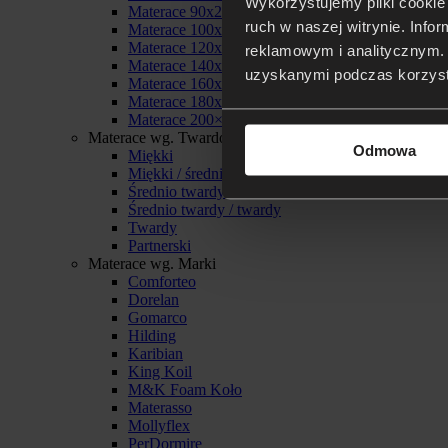
Wykorzystujemy pliki cookie 
Materace 90x200
ruch w naszej witrynie. Inf
Materace 100x200
Materace 120x200
reklamowym i analitycznym. 
Materace 140x200
uzyskanymi podczas korzysta
Materace 160x200
Materace 180x200
Materace 200×200
Materace wg. Twardości
Odmowa
Miękki
Miękki / średnio twardy
Średnio twardy
Średnio twardy / twardy
Twardy
Partnerski
Materace wg. Marki
Comforteo
Dorelan
Gomarco
Hilding
Karibian
King Koil
M&K Foam Koło
Materasso
Mollyflex
PerDormire