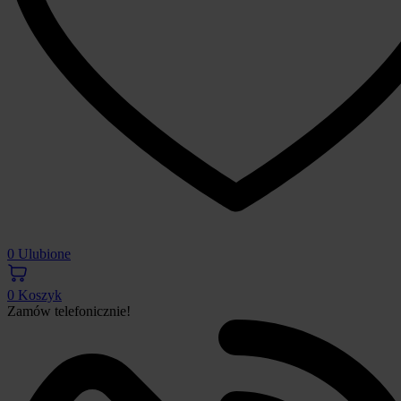
0
Ulubione
0
Koszyk
Zamów telefonicznie!