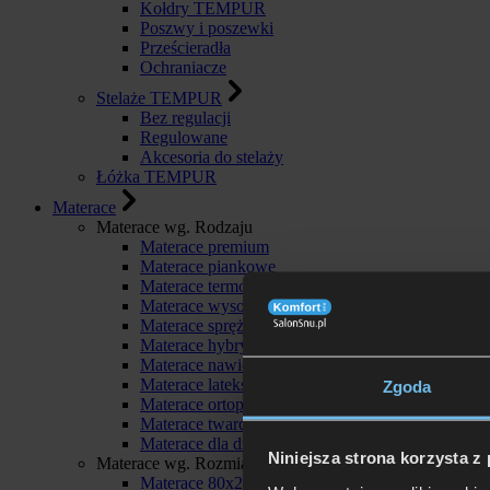
Kołdry TEMPUR
Poszwy i poszewki
Prześcieradła
Ochraniacze
Stelaże TEMPUR
Bez regulacji
Regulowane
Akcesoria do stelaży
Łóżka TEMPUR
Materace
Materace wg. Rodzaju
Materace premium
Materace piankowe
Materace termoelastyczne
Materace wysokoelastyczne
Materace sprężynowe
Materace hybrydowe
Materace nawierzchniowe
Materace lateksowe
Zgoda
Materace ortopedyczne
Materace twarde
Materace dla dzieci
Niniejsza strona korzysta z
Materace wg. Rozmiaru
Materace 80x200