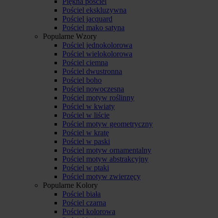
Piękna pościel
Pościel ekskluzywna
Pościel jacquard
Pościel mako satyna
Popularne Wzory
Pościel jednokolorowa
Pościel wielokolorowa
Pościel ciemna
Pościel dwustronna
Pościel boho
Pościel nowoczesna
Pościel motyw roślinny
Pościel w kwiaty
Pościel w liście
Pościel motyw geometryczny
Pościel w kratę
Pościel w paski
Pościel motyw ornamentalny
Pościel motyw abstrakcyjny
Pościel w ptaki
Pościel motyw zwierzęcy
Popularne Kolory
Pościel biała
Pościel czarna
Pościel kolorowa