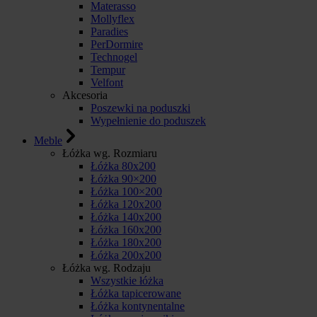
Materasso
Mollyflex
Paradies
PerDormire
Technogel
Tempur
Velfont
Akcesoria
Poszewki na poduszki
Wypełnienie do poduszek
Meble
Łóżka wg. Rozmiaru
Łóżka 80x200
Łóżka 90×200
Łóżka 100×200
Łóżka 120x200
Łóżka 140x200
Łóżka 160x200
Łóżka 180x200
Łóżka 200x200
Łóżka wg. Rodzaju
Wszystkie łóżka
Łóżka tapicerowane
Łóżka kontynentalne