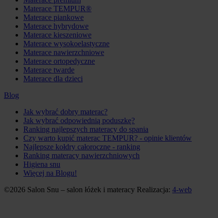
Materace TEMPUR®
Materace piankowe
Materace hybrydowe
Materace kieszeniowe
Materace wysokoelastyczne
Materace nawierzchniowe
Materace ortopedyczne
Materace twarde
Materace dla dzieci
Blog
Jak wybrać dobry materac?
Jak wybrać odpowiednią poduszkę?
Ranking najlepszych materacy do spania
Czy warto kupić materac TEMPUR? - opinie klientów
Najlepsze kołdry całoroczne - ranking
Ranking materacy nawierzchniowych
Higiena snu
Więcej na Blogu!
©2026 Salon Snu – salon łóżek i materacy
Realizacja:
4-web