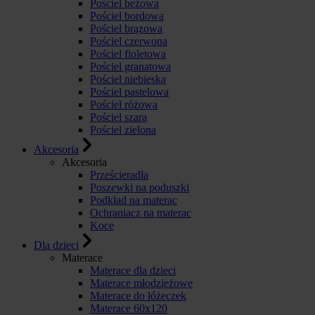
Pościel beżowa
Pościel bordowa
Pościel brązowa
Pościel czerwona
Pościel fioletowa
Pościel granatowa
Pościel niebieska
Pościel pastelowa
Pościel różowa
Pościel szara
Pościel zielona
Akcesoria
Akcesoria
Prześcieradła
Poszewki na poduszki
Podkład na materac
Ochraniacz na materac
Koce
Dla dzieci
Materace
Materace dla dzieci
Materace młodzieżowe
Materace do łóżeczek
Materace 60x120