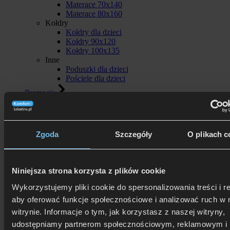
Materace 70x140
Materace 80x160
Kołdry
Kołdry dla dzieci
Kołdry 90x120
Kołdry 100x135
Inne
Poduszki dla dzieci
Pościele dla dzieci
Promocje
Strefa promocji
Oferty specjalne
Łóżko z materacem
Produkty w promocji
Zgoda
Szczegóły
O plikach c
Outlet
Marki
AllerGuard
Niniejsza strona korzysta z plików cookie
AMZ
Art-Pol
Wykorzystujemy pliki cookie do spersonalizowania treści i r
Bed Design
aby oferować funkcje społecznościowe i analizować ruch w 
Comforteo
Darymex
witrynie. Informacje o tym, jak korzystasz z naszej witryny,
DeLuxe Edition by Hilding
udostępniamy partnerom społecznościowym, reklamowym i
Dorelan