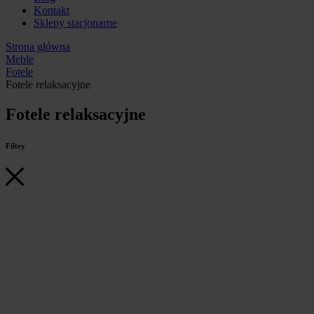
Kontakt
Sklepy stacjonarne
Strona główna
Meble
Fotele
Fotele relaksacyjne
Fotele relaksacyjne
Filtry
Producent
Producent
La Z Boy
(5)
Cena