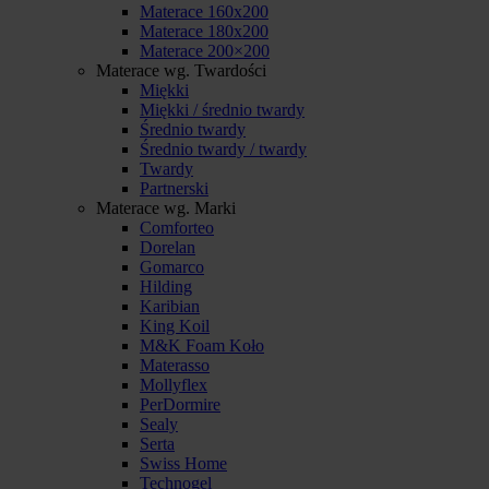
Materace 160x200
Materace 180x200
Materace 200×200
Materace wg. Twardości
Miękki
Miękki / średnio twardy
Średnio twardy
Średnio twardy / twardy
Twardy
Partnerski
Materace wg. Marki
Comforteo
Dorelan
Gomarco
Hilding
Karibian
King Koil
M&K Foam Koło
Materasso
Mollyflex
PerDormire
Sealy
Serta
Swiss Home
Technogel