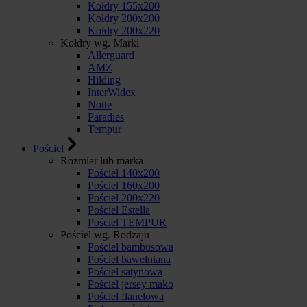
Kołdry 155x200
Kołdry 200x200
Kołdry 200x220
Kołdry wg. Marki
Allerguard
AMZ
Hilding
InterWidex
Notte
Paradies
Tempur
Pościel
Rozmiar lub marka
Pościel 140x200
Pościel 160x200
Pościel 200x220
Pościel Estella
Pościel TEMPUR
Pościel wg. Rodzaju
Pościel bambusowa
Pościel bawełniana
Pościel satynowa
Pościel jersey mako
Pościel flanelowa