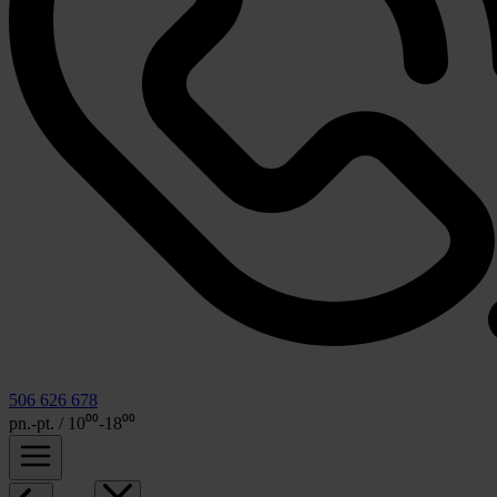
506 626 678
pn.-pt. / 10⁰⁰-18⁰⁰