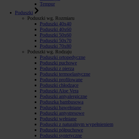
Tempur
Poduszki
Poduszki wg. Rozmiaru
Poduszki 40x40
Poduszki 40x60
Poduszki 50x60
Poduszki 50x70
Poduszki 70x80
Poduszki wg. Rodzaju
Poduszki ortopedyczne
Poduszki puchowe
Poduszki z pierza
Poduszki termoelastyczne
Poduszki profilowane
Poduszki chłodzące
Poduszki Aloe Vera
Poduszki antyalergiczne
Poduszka bambusowa
Poduszki bawełniane
Poduszki antystresowe
Poduszki wełniane
Poduszki z naturalnym wypełnieniem
Poduszki półpuchowe
Poduszki syntetyczne