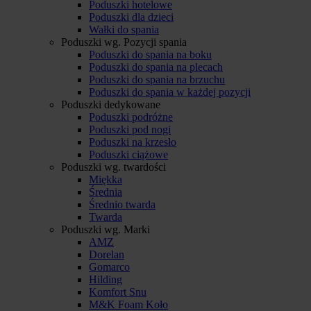
Poduszki hotelowe
Poduszki dla dzieci
Wałki do spania
Poduszki wg. Pozycji spania
Poduszki do spania na boku
Poduszki do spania na plecach
Poduszki do spania na brzuchu
Poduszki do spania w każdej pozycji
Poduszki dedykowane
Poduszki podróżne
Poduszki pod nogi
Poduszki na krzesło
Poduszki ciążowe
Poduszki wg. twardości
Miękka
Średnia
Średnio twarda
Twarda
Poduszki wg. Marki
AMZ
Dorelan
Gomarco
Hilding
Komfort Snu
M&K Foam Koło