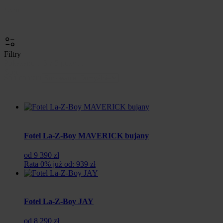
Cena
Anuluj
Filtry
Pokazano 1-5 z 5 pozycji
Sort
Sort content
Fotel La-Z-Boy MAVERICK bujany
od 9 390 zł
Rata 0% już od: 939 zł
Fotel La-Z-Boy JAY
od 8 290 zł