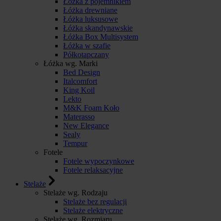
Łóżka z pojemnikiem
Łóżka drewniane
Łóżka luksusowe
Łóżka skandynawskie
Łóżka Box Multisystem
Łóżka w szafie
Półkotapczany
Łóżka wg. Marki
Bed Design
Italcomfort
King Koil
Lekto
M&K Foam Koło
Materasso
New Elegance
Sealy
Tempur
Fotele
Fotele wypoczynkowe
Fotele relaksacyjne
Stelaże
Stelaże wg. Rodzaju
Stelaże bez regulacji
Stelaże elektryczne
Stelaże wg. Rozmiaru