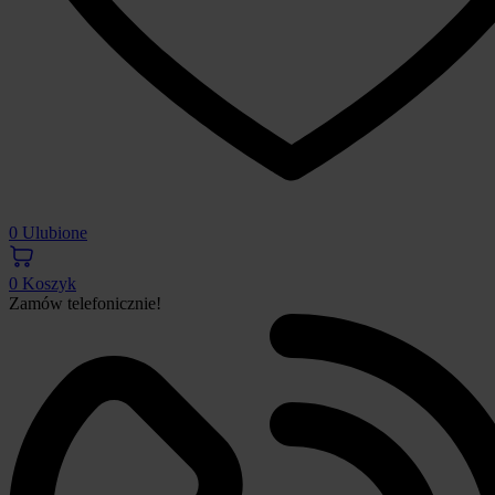
0
Ulubione
0
Koszyk
Zamów telefonicznie!