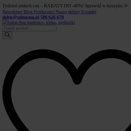
Tydzień niskich cen – RABATY DO -40%! Sprawdź w koszyku ⨠
Newsletter
Blog
Producenci
Nasze sklepy
Kontakt
sklep@salonsnu.pl
506 626 678
Wyszukiwarka
produktów