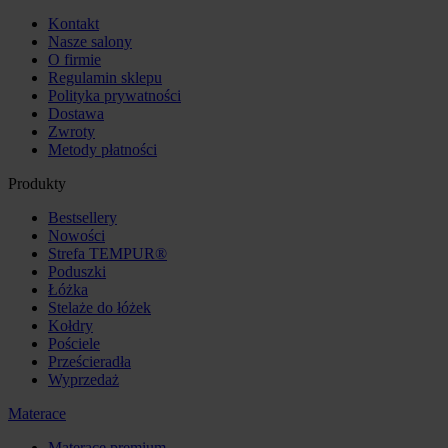
Kontakt
Nasze salony
O firmie
Regulamin sklepu
Polityka prywatności
Dostawa
Zwroty
Metody płatności
Produkty
Bestsellery
Nowości
Strefa TEMPUR®
Poduszki
Łóżka
Stelaże do łóżek
Kołdry
Pościele
Prześcieradła
Wyprzedaż
Materace
Materace premium