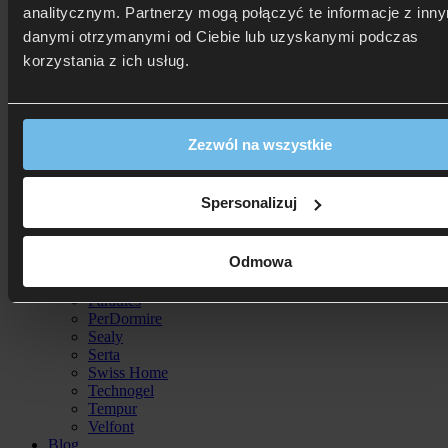
analitycznym. Partnerzy mogą połączyć te informacje z inn
Dreamy
Estella
danymi otrzymanymi od Ciebie lub uzyskanymi podczas
GOMARCO
korzystania z ich usług.
Hilding
InterWidex
Italcomfort
KaribianDescanso
KING KOIL
Zezwól na wszystkie
Komfort Snu
La Z Boy
LEKTO
Spersonalizuj
M&K Foam Koło
Materasso
Mollyflex
Odmowa
New Elegance
Notte
Paradies
PerDormire
Sealy
Serta
Swiss Home
Technogel
Tempur
Velfont
Blog