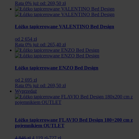
Rata 0% już od: 269,50 zł
Łóżko tapicerowane VALENTINO Bed Design
od 2 654 zł
Rata 0% już od: 265,40 zł
Łóżko tapicerowane ENZO Bed Design
od 2 695 zł
Rata 0% już od: 269,50 zł
Wyprzedaż
Łóżko tapicerowane FLAVIO Bed Design 180×200 cm z
pojemnikiem OUTLET
Pierwotna
Aktualna
4 846 zł
4 119 zł
-727 zł