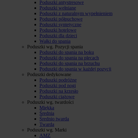
Poduszki antystresowe
Poduszki wełniane
Poduszki z naturalnym wypełnieniem
Poduszki półpuchowe
Poduszki syntetyczne
Poduszki hotelowe
Poduszki dla dzieci
Wałki do spania
Poduszki wg. Pozycji spania
Poduszki do spania na boku
Poduszki do spania na plecach
Poduszki do spania na brzuchu
Poduszki do spania w każdej pozycji
Poduszki dedykowane
Poduszki podróżne
Poduszki pod nogi
Poduszki na krzesło
Poduszki ciążowe
Poduszki wg. twardości
Miękka
Średnia
Średnio twarda
Twarda
Poduszki wg. Marki
AMZ