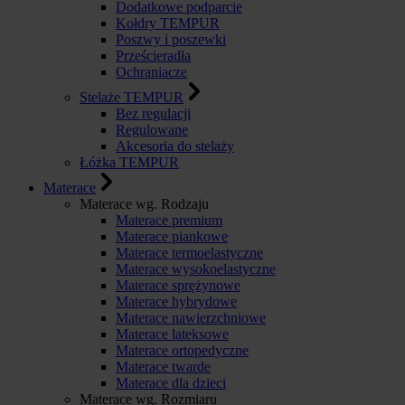
Dodatkowe podparcie
Kołdry TEMPUR
Poszwy i poszewki
Prześcieradła
Ochraniacze
Stelaże TEMPUR
Bez regulacji
Regulowane
Akcesoria do stelaży
Łóżka TEMPUR
Materace
Materace wg. Rodzaju
Materace premium
Materace piankowe
Materace termoelastyczne
Materace wysokoelastyczne
Materace sprężynowe
Materace hybrydowe
Materace nawierzchniowe
Materace lateksowe
Materace ortopedyczne
Materace twarde
Materace dla dzieci
Materace wg. Rozmiaru