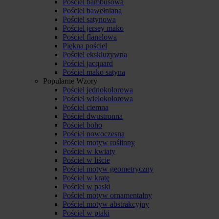
Pościel bambusowa
Pościel bawełniana
Pościel satynowa
Pościel jersey mako
Pościel flanelowa
Piękna pościel
Pościel ekskluzywna
Pościel jacquard
Pościel mako satyna
Popularne Wzory
Pościel jednokolorowa
Pościel wielokolorowa
Pościel ciemna
Pościel dwustronna
Pościel boho
Pościel nowoczesna
Pościel motyw roślinny
Pościel w kwiaty
Pościel w liście
Pościel motyw geometryczny
Pościel w kratę
Pościel w paski
Pościel motyw ornamentalny
Pościel motyw abstrakcyjny
Pościel w ptaki