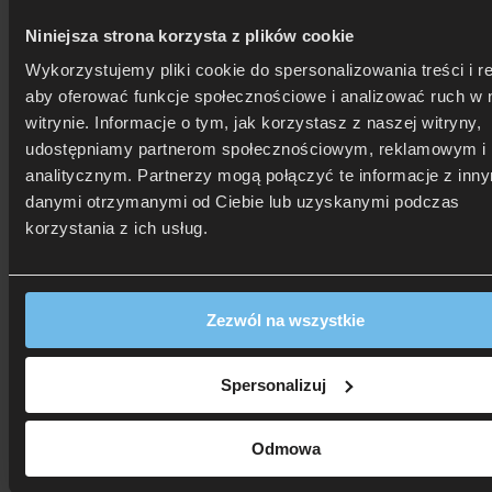
Swiss Home
Niniejsza strona korzysta z plików cookie
Technogel
Tempur
Wykorzystujemy pliki cookie do spersonalizowania treści i r
Velfont
aby oferować funkcje społecznościowe i analizować ruch w 
Blog
Kontakt
witrynie. Informacje o tym, jak korzystasz z naszej witryny,
Sklepy stacjonarne
udostępniamy partnerom społecznościowym, reklamowym i
Strona główna
analitycznym. Partnerzy mogą połączyć te informacje z inn
Bed Design
danymi otrzymanymi od Ciebie lub uzyskanymi podczas
korzystania z ich usług.
Bed Design
Filtry
Zezwól na wszystkie
Spersonalizuj
Filtry
Odmowa