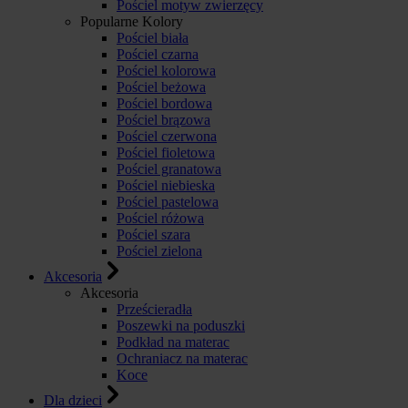
Pościel motyw zwierzęcy
Popularne Kolory
Pościel biała
Pościel czarna
Pościel kolorowa
Pościel beżowa
Pościel bordowa
Pościel brązowa
Pościel czerwona
Pościel fioletowa
Pościel granatowa
Pościel niebieska
Pościel pastelowa
Pościel różowa
Pościel szara
Pościel zielona
Akcesoria
Akcesoria
Prześcieradła
Poszewki na poduszki
Podkład na materac
Ochraniacz na materac
Koce
Dla dzieci