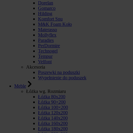
Dorelan
Gomarco
Hilding
Komfort Snu
M&K Foam Koło
Materasso
Mollyflex
Paradies
PerDormire
Technogel
Tempur
Velfont
Akcesoria
Poszewki na poduszki
Wypełnienie do poduszek
Meble
Łóżka wg. Rozmiaru
Łóżka 80x200
Łóżka 90×200
Łóżka 100×200
Łóżka 120x200
Łóżka 140x200
Łóżka 160x200
Łóżka 180x200