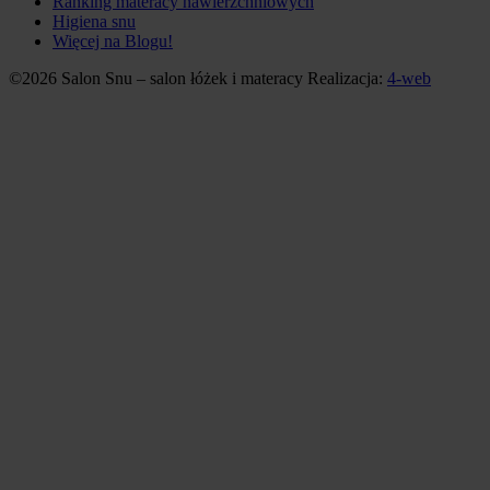
Ranking materacy nawierzchniowych
Higiena snu
Więcej na Blogu!
©2026 Salon Snu – salon łóżek i materacy
Realizacja:
4-web