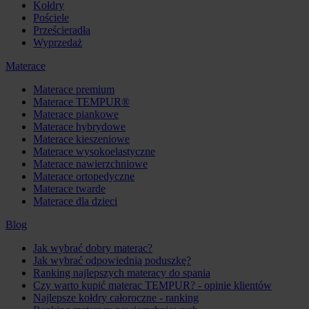
Kołdry
Pościele
Prześcieradła
Wyprzedaż
Materace
Materace premium
Materace TEMPUR®
Materace piankowe
Materace hybrydowe
Materace kieszeniowe
Materace wysokoelastyczne
Materace nawierzchniowe
Materace ortopedyczne
Materace twarde
Materace dla dzieci
Blog
Jak wybrać dobry materac?
Jak wybrać odpowiednią poduszkę?
Ranking najlepszych materacy do spania
Czy warto kupić materac TEMPUR? - opinie klientów
Najlepsze kołdry całoroczne - ranking