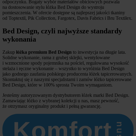
odpoczynku. Bogaty wybór materiałów obiciowych pozwala
na dostosowanie stylu łóżka Bed Design do wystroju
pomieszczenia. W ofercie dostępne są najlepszej jakości tkaniny
od Toptextil, Pik Collection, Fargotex, Davis Fabrics i Bru Textilex.
Bed Design, czyli najwyższe standardy
wykonania
Zakup
łóżka premium Bed Design
to inwestycja na długie lata.
Solidne wykonanie, rama z grubej sklejki, wentylowane
i wzmocnione spody pojemnika na pościel, regulowana wysokość
stelaża i ręczne wykonanie – wszystko to wyróżnia Bed Design
jako godnego zaufania polskiego producenta łóżek tapicerowanych.
Skontaktuj się z naszymi specjalistami i zamów łóżko tapicerowane
Bed Design, które w 100% sprosta Twoim wymaganiom.
Jesteśmy autoryzowanym dystrybutorem łóżek marki Bed Design.
Zamawiając łóżko z wybranej kolekcji u nas, masz pewność,
że otrzymasz oryginalny produkt i pełną gwarancję.