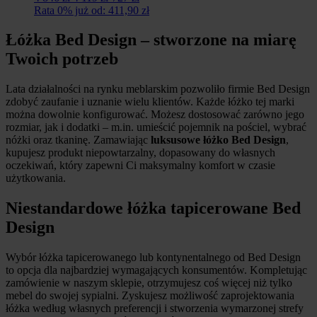
cena
cena
Rata 0% już od: 411,90 zł
wynosiła:
wynosi:
4
4
Łóżka Bed Design – stworzone na miarę
846
119
Twoich potrzeb
zł.
zł.
Lata działalności na rynku meblarskim pozwoliło firmie Bed Design
zdobyć zaufanie i uznanie wielu klientów. Każde łóżko tej marki
można dowolnie konfigurować. Możesz dostosować zarówno jego
rozmiar, jak i dodatki – m.in. umieścić pojemnik na pościel, wybrać
nóżki oraz tkaninę. Zamawiając
luksusowe łóżko Bed Design
,
kupujesz produkt niepowtarzalny, dopasowany do własnych
oczekiwań, który zapewni Ci maksymalny komfort w czasie
użytkowania.
Niestandardowe łóżka tapicerowane Bed
Design
Wybór łóżka tapicerowanego lub kontynentalnego od Bed Design
to opcja dla najbardziej wymagających konsumentów. Kompletując
zamówienie w naszym sklepie, otrzymujesz coś więcej niż tylko
mebel do swojej sypialni. Zyskujesz możliwość zaprojektowania
łóżka według własnych preferencji i stworzenia wymarzonej strefy