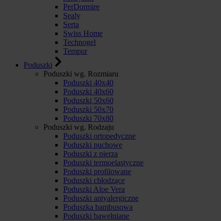
PerDormire
Sealy
Serta
Swiss Home
Technogel
Tempur
Poduszki
Poduszki wg. Rozmiaru
Poduszki 40x40
Poduszki 40x60
Poduszki 50x60
Poduszki 50x70
Poduszki 70x80
Poduszki wg. Rodzaju
Poduszki ortopedyczne
Poduszki puchowe
Poduszki z pierza
Poduszki termoelastyczne
Poduszki profilowane
Poduszki chłodzące
Poduszki Aloe Vera
Poduszki antyalergiczne
Poduszka bambusowa
Poduszki bawełniane