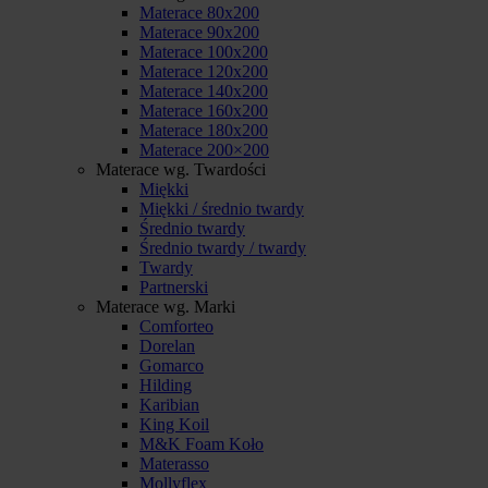
Materace 80x200
Materace 90x200
Materace 100x200
Materace 120x200
Materace 140x200
Materace 160x200
Materace 180x200
Materace 200×200
Materace wg. Twardości
Miękki
Miękki / średnio twardy
Średnio twardy
Średnio twardy / twardy
Twardy
Partnerski
Materace wg. Marki
Comforteo
Dorelan
Gomarco
Hilding
Karibian
King Koil
M&K Foam Koło
Materasso
Mollyflex