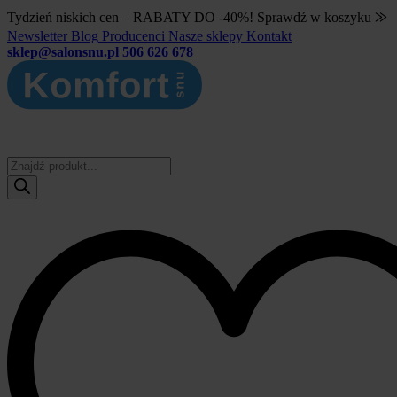
Tydzień niskich cen – RABATY DO -40%! Sprawdź w koszyku ⨠
Newsletter
Blog
Producenci
Nasze sklepy
Kontakt
sklep@salonsnu.pl
506 626 678
Wyszukiwarka
produktów