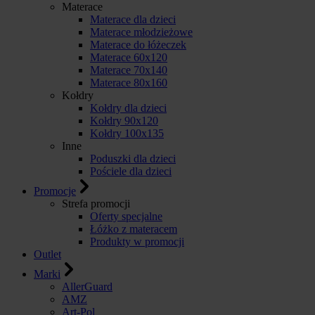
Materace
Materace dla dzieci
Materace młodzieżowe
Materace do łóżeczek
Materace 60x120
Materace 70x140
Materace 80x160
Kołdry
Kołdry dla dzieci
Kołdry 90x120
Kołdry 100x135
Inne
Poduszki dla dzieci
Pościele dla dzieci
Promocje
Strefa promocji
Oferty specjalne
Łóżko z materacem
Produkty w promocji
Outlet
Marki
AllerGuard
AMZ
Art-Pol