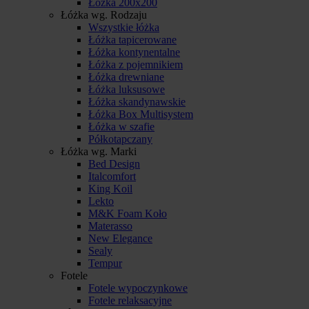
Łóżka 200x200
Łóżka wg. Rodzaju
Wszystkie łóżka
Łóżka tapicerowane
Łóżka kontynentalne
Łóżka z pojemnikiem
Łóżka drewniane
Łóżka luksusowe
Łóżka skandynawskie
Łóżka Box Multisystem
Łóżka w szafie
Półkotapczany
Łóżka wg. Marki
Bed Design
Italcomfort
King Koil
Lekto
M&K Foam Koło
Materasso
New Elegance
Sealy
Tempur
Fotele
Fotele wypoczynkowe
Fotele relaksacyjne