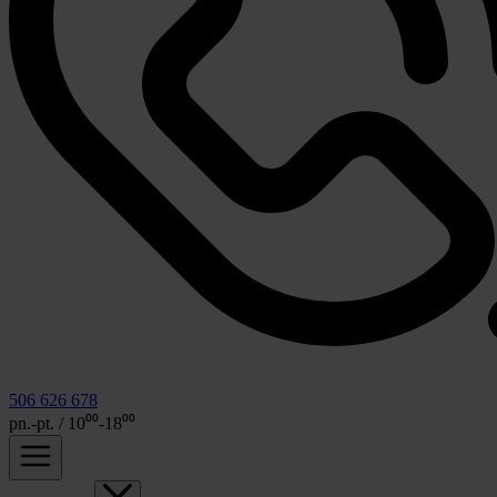
506 626 678
pn.-pt. / 10⁰⁰-18⁰⁰