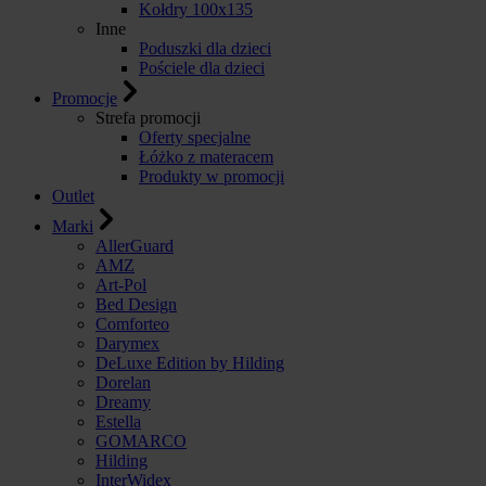
Kołdry 100x135
Inne
Poduszki dla dzieci
Pościele dla dzieci
Promocje
Strefa promocji
Oferty specjalne
Łóżko z materacem
Produkty w promocji
Outlet
Marki
AllerGuard
AMZ
Art-Pol
Bed Design
Comforteo
Darymex
DeLuxe Edition by Hilding
Dorelan
Dreamy
Estella
GOMARCO
Hilding
InterWidex