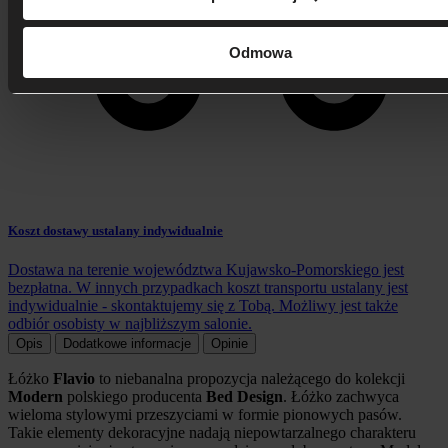
Odmowa
Koszt dostawy ustalany indywidualnie
Dostawa na terenie województwa Kujawsko-Pomorskiego jest
bezpłatna. W innych przypadkach koszt transportu ustalany jest
indywidualnie - skontaktujemy się z Tobą. Możliwy jest także
odbiór osobisty w najbliższym salonie.
Opis
Dodatkowe informacje
Opinie
Łóżko
Flavio
to niebanalna propozycja należącego do kolekcji
Modern
polskiego producenta
Bed Design
. Łóżko zachwyca
wieloma stylowymi przeszyciami w formie pionowych pasów.
Takie e
lementy dekoracyjne nadają niepowtarzalnego charakteru