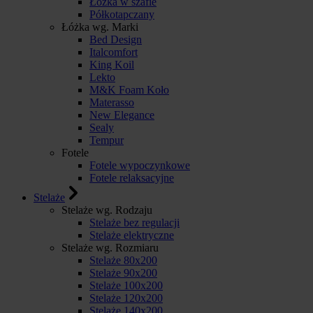
Łóżka w szafie
Półkotapczany
Łóżka wg. Marki
Bed Design
Italcomfort
King Koil
Lekto
M&K Foam Koło
Materasso
New Elegance
Sealy
Tempur
Fotele
Fotele wypoczynkowe
Fotele relaksacyjne
Stelaże
Stelaże wg. Rodzaju
Stelaże bez regulacji
Stelaże elektryczne
Stelaże wg. Rozmiaru
Stelaże 80x200
Stelaże 90x200
Stelaże 100x200
Stelaże 120x200
Stelaże 140x200