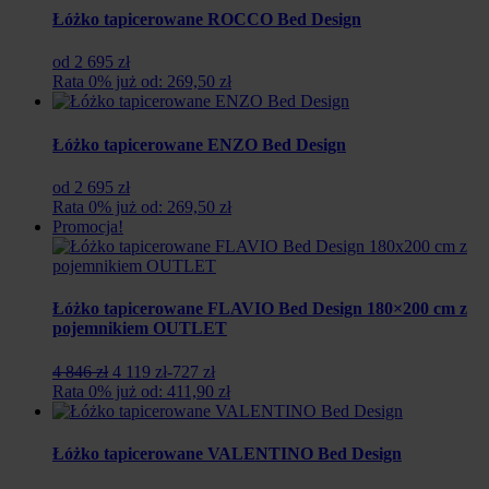
Łóżko tapicerowane ROCCO Bed Design
od 2 695 zł
Rata 0% już od: 269,50 zł
Łóżko tapicerowane ENZO Bed Design
od 2 695 zł
Rata 0% już od: 269,50 zł
Promocja!
Łóżko tapicerowane FLAVIO Bed Design 180×200 cm z
pojemnikiem OUTLET
Pierwotna
Aktualna
4 846 zł
4 119 zł
-727 zł
cena
cena
Rata 0% już od: 411,90 zł
wynosiła:
wynosi:
4
4
846
119
Łóżko tapicerowane VALENTINO Bed Design
zł.
zł.