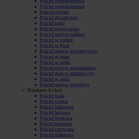
Pościel jednokolorowa
Pościel wielokolorowa
Pościel ciemna
Pościel dwustronna
Pościel boho
Pościel nowoczesna
Pościel motyw roślinny
Pościel w kwiaty
Pościel w liście
Pościel motyw geometryczny
Pościel w kratę
Pościel w paski
Pościel motyw ornamentalny
Pościel motyw abstrakcyjny
Pościel w ptaki
Pościel motyw zwierzęcy
Popularne Kolory
Pościel biała
Pościel czarna
Pościel kolorowa
Pościel beżowa
Pościel bordowa
Pościel brązowa
Pościel czerwona
Pościel fioletowa