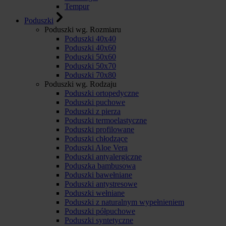
Tempur
Poduszki
Poduszki wg. Rozmiaru
Poduszki 40x40
Poduszki 40x60
Poduszki 50x60
Poduszki 50x70
Poduszki 70x80
Poduszki wg. Rodzaju
Poduszki ortopedyczne
Poduszki puchowe
Poduszki z pierza
Poduszki termoelastyczne
Poduszki profilowane
Poduszki chłodzące
Poduszki Aloe Vera
Poduszki antyalergiczne
Poduszka bambusowa
Poduszki bawełniane
Poduszki antystresowe
Poduszki wełniane
Poduszki z naturalnym wypełnieniem
Poduszki półpuchowe
Poduszki syntetyczne