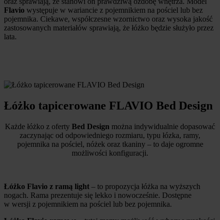
oraz sprawiają, że stanowi on prawdziwą ozdobę wnętrza. Model
Flavio
występuje w wariancie z pojemnikiem na pościel lub bez
pojemnika.
Ciekawe, współczesne wzornictwo oraz wysoka jakość
zastosowanych materiałów sprawiają, że łóżko będzie służyło przez
lata.
Łóżko tapicerowane FLAVIO Bed Design
Każde łóżko z oferty
Bed Design
można indywidualnie dopasować
zaczynając od odpowiedniego rozmiaru, typu łózka, ramy,
pojemnika na pościel, nóżek oraz tkaniny – to daje ogromne
możliwości konfiguracji.
Łóżko Flavio z ramą light
– to propozycja łóżka na wyższych
nogach. Rama prezentuje się lekko i nowocześnie. Dostępne
w wersji z pojemnikiem na pościel lub bez pojemnika.