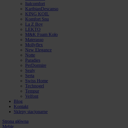
Italcomfort
KaribianDescanso
KING KOIL
Komfort Snu
La Z Boy
LEKTO
M&K Foam Koło
Materasso
Mollyflex
New Elegance
Notte
Paradies
PerDormire
Sealy
Serta
Swiss Home
Technogel
Tempur
Velfont
Blog
Kontakt
Sklepy stacjonarne
Strona główna
Meble