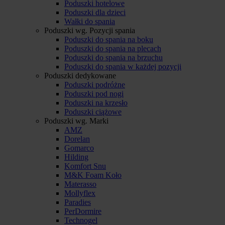
Poduszki hotelowe
Poduszki dla dzieci
Wałki do spania
Poduszki wg. Pozycji spania
Poduszki do spania na boku
Poduszki do spania na plecach
Poduszki do spania na brzuchu
Poduszki do spania w każdej pozycji
Poduszki dedykowane
Poduszki podróżne
Poduszki pod nogi
Poduszki na krzesło
Poduszki ciążowe
Poduszki wg. Marki
AMZ
Dorelan
Gomarco
Hilding
Komfort Snu
M&K Foam Koło
Materasso
Mollyflex
Paradies
PerDormire
Technogel