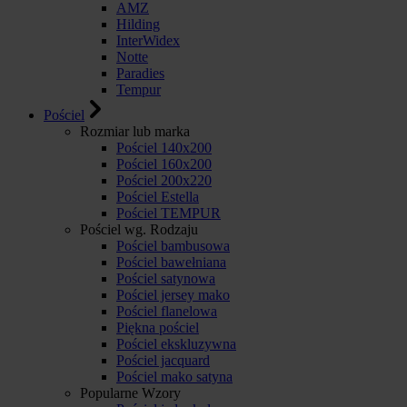
AMZ
Hilding
InterWidex
Notte
Paradies
Tempur
Pościel
Rozmiar lub marka
Pościel 140x200
Pościel 160x200
Pościel 200x220
Pościel Estella
Pościel TEMPUR
Pościel wg. Rodzaju
Pościel bambusowa
Pościel bawełniana
Pościel satynowa
Pościel jersey mako
Pościel flanelowa
Piękna pościel
Pościel ekskluzywna
Pościel jacquard
Pościel mako satyna
Popularne Wzory