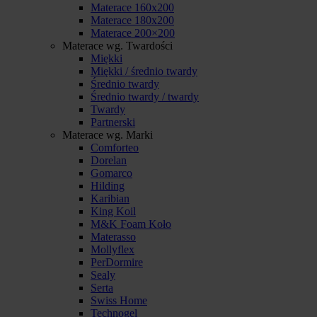
Materace 160x200
Materace 180x200
Materace 200×200
Materace wg. Twardości
Miękki
Miękki / średnio twardy
Średnio twardy
Średnio twardy / twardy
Twardy
Partnerski
Materace wg. Marki
Comforteo
Dorelan
Gomarco
Hilding
Karibian
King Koil
M&K Foam Koło
Materasso
Mollyflex
PerDormire
Sealy
Serta
Swiss Home
Technogel