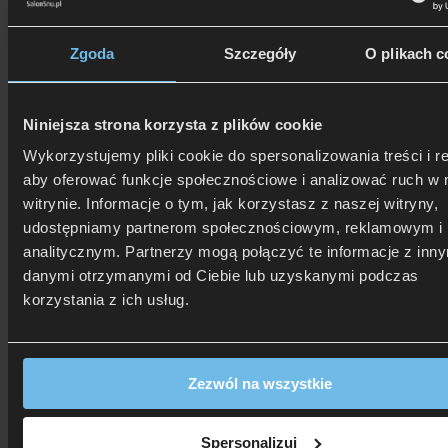
Zgoda
Szczegóły
O plikach c
Niniejsza strona korzysta z plików cookie
Wykorzystujemy pliki cookie do spersonalizowania treści i r
aby oferować funkcje społecznościowe i analizować ruch w 
506 626 678
- Zamów telefonicznie
Zadzwoń i dowiedz się, jak dostać rabat!
witrynie. Informacje o tym, jak korzystasz z naszej witryny,
udostępniamy partnerom społecznościowym, reklamowym i
analitycznym. Partnerzy mogą połączyć te informacje z inn
danymi otrzymanymi od Ciebie lub uzyskanymi podczas
korzystania z ich usług.
Zezwól na wszystkie
Spersonalizuj