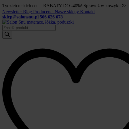
Tydzień niskich cen – RABATY DO -40%! Sprawdź w koszyku ⨠
Newsletter
Blog
Producenci
Nasze sklepy
Kontakt
sklep@salonsnu.pl
506 626 678
Wyszukiwarka
produktów