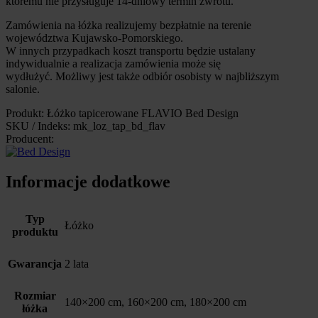
któremu nie przysługuje 14-dniowy termin zwrotu.
Zamówienia na łóżka realizujemy bezpłatnie na terenie
województwa Kujawsko-Pomorskiego.
W innych przypadkach koszt transportu będzie ustalany
indywidualnie a realizacja zamówienia może się
wydłużyć. Możliwy jest także odbiór osobisty w najbliższym
salonie.
Produkt: Łóżko tapicerowane FLAVIO Bed Design
SKU / Indeks: mk_loz_tap_bd_flav
Producent:
Informacje dodatkowe
Typ
Łóżko
produktu
Gwarancja
2 lata
Rozmiar
140×200 cm, 160×200 cm, 180×200 cm
łóżka