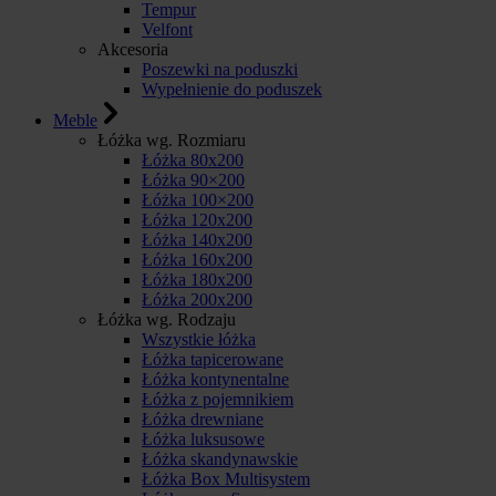
Tempur
Velfont
Akcesoria
Poszewki na poduszki
Wypełnienie do poduszek
Meble
Łóżka wg. Rozmiaru
Łóżka 80x200
Łóżka 90×200
Łóżka 100×200
Łóżka 120x200
Łóżka 140x200
Łóżka 160x200
Łóżka 180x200
Łóżka 200x200
Łóżka wg. Rodzaju
Wszystkie łóżka
Łóżka tapicerowane
Łóżka kontynentalne
Łóżka z pojemnikiem
Łóżka drewniane
Łóżka luksusowe
Łóżka skandynawskie
Łóżka Box Multisystem