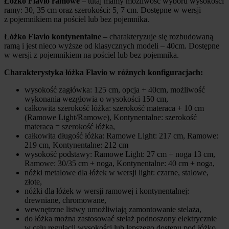
Łóżko Flavio ramowe
– tutaj mamy możliwość wyboru wysokości
ramy: 30, 35 cm oraz szerokości: 5, 7 cm. Dostępne w wersji
z pojemnikiem na pościel lub bez pojemnika.
Łóżko Flavio kontynentalne
– charakteryzuje się rozbudowaną
ramą i jest nieco wyższe od klasycznych modeli – 40cm. Dostępne
w wersji z pojemnikiem na pościel lub bez pojemnika.
Charakterystyka łóżka Flavio w różnych konfiguracjach:
wysokość zagłówka: 125 cm, opcja + 40cm, możliwość
wykonania wezgłowia o wysokości 150 cm,
całkowita szerokość łóżka: szerokość materaca + 10 cm
(Ramowe Light/Ramowe), Kontynentalne: szerokość
materaca = szerokość łóżka,
całkowita długość łóżka: Ramowe Light: 217 cm, Ramowe:
219 cm, Kontynentalne: 212 cm
wysokość podstawy: Ramowe Light: 27 cm + noga 13 cm,
Ramowe: 30/35 cm + noga, Kontynentalne: 40 cm + noga,
nóżki metalowe dla łóżek w wersji light: czarne, stalowe,
złote,
nóżki dla łóżek w wersji ramowej i kontynentalnej:
drewniane, chromowane,
wewnętrzne listwy umożliwiają zamontowanie stelaża,
do łóżka można zastosować stelaż podnoszony elektrycznie
w celu regulacji wysokości lub lepszego dostępu pod łóżko,