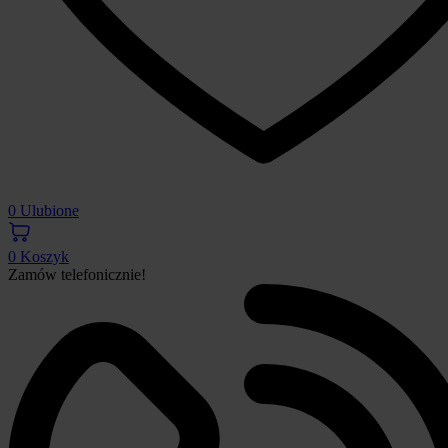
0
Ulubione
0
Koszyk
Zamów telefonicznie!