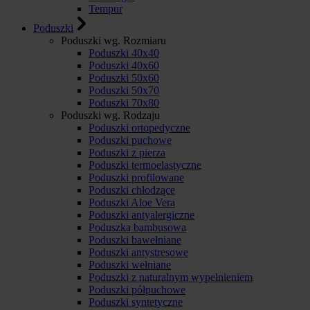
Tempur
Poduszki
Poduszki wg. Rozmiaru
Poduszki 40x40
Poduszki 40x60
Poduszki 50x60
Poduszki 50x70
Poduszki 70x80
Poduszki wg. Rodzaju
Poduszki ortopedyczne
Poduszki puchowe
Poduszki z pierza
Poduszki termoelastyczne
Poduszki profilowane
Poduszki chłodzące
Poduszki Aloe Vera
Poduszki antyalergiczne
Poduszka bambusowa
Poduszki bawełniane
Poduszki antystresowe
Poduszki wełniane
Poduszki z naturalnym wypełnieniem
Poduszki półpuchowe
Poduszki syntetyczne