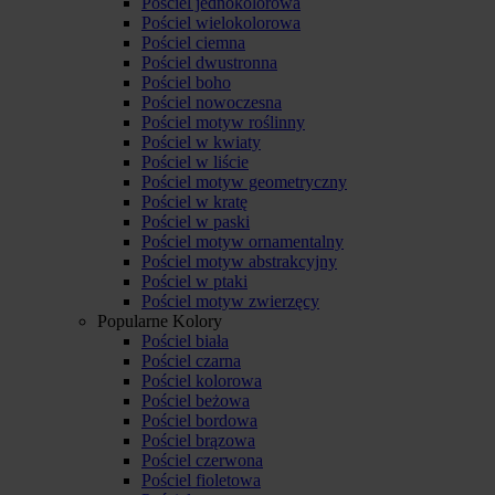
Pościel jednokolorowa
Pościel wielokolorowa
Pościel ciemna
Pościel dwustronna
Pościel boho
Pościel nowoczesna
Pościel motyw roślinny
Pościel w kwiaty
Pościel w liście
Pościel motyw geometryczny
Pościel w kratę
Pościel w paski
Pościel motyw ornamentalny
Pościel motyw abstrakcyjny
Pościel w ptaki
Pościel motyw zwierzęcy
Popularne Kolory
Pościel biała
Pościel czarna
Pościel kolorowa
Pościel beżowa
Pościel bordowa
Pościel brązowa
Pościel czerwona
Pościel fioletowa