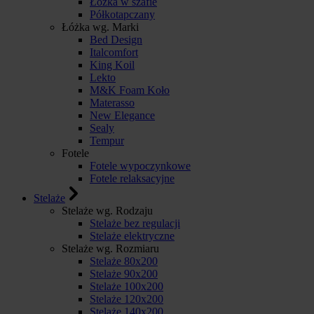
Łóżka w szafie
Półkotapczany
Łóżka wg. Marki
Bed Design
Italcomfort
King Koil
Lekto
M&K Foam Koło
Materasso
New Elegance
Sealy
Tempur
Fotele
Fotele wypoczynkowe
Fotele relaksacyjne
Stelaże
Stelaże wg. Rodzaju
Stelaże bez regulacji
Stelaże elektryczne
Stelaże wg. Rozmiaru
Stelaże 80x200
Stelaże 90x200
Stelaże 100x200
Stelaże 120x200
Stelaże 140x200