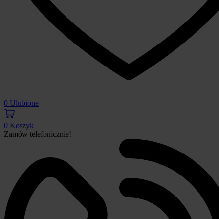
0
Ulubione
0
Koszyk
Zamów telefonicznie!