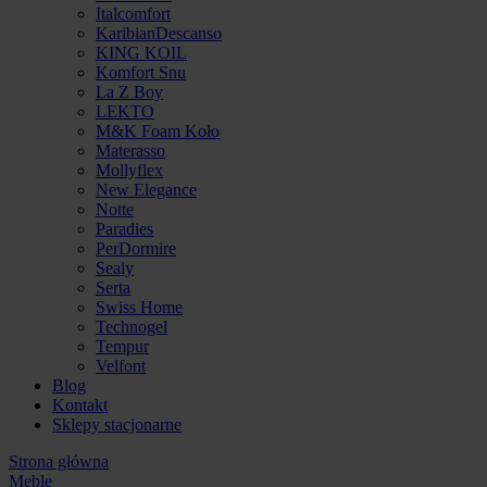
Italcomfort
KaribianDescanso
KING KOIL
Komfort Snu
La Z Boy
LEKTO
M&K Foam Koło
Materasso
Mollyflex
New Elegance
Notte
Paradies
PerDormire
Sealy
Serta
Swiss Home
Technogel
Tempur
Velfont
Blog
Kontakt
Sklepy stacjonarne
Strona główna
Meble