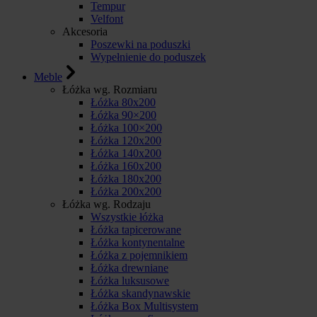
Tempur
Velfont
Akcesoria
Poszewki na poduszki
Wypełnienie do poduszek
Meble
Łóżka wg. Rozmiaru
Łóżka 80x200
Łóżka 90×200
Łóżka 100×200
Łóżka 120x200
Łóżka 140x200
Łóżka 160x200
Łóżka 180x200
Łóżka 200x200
Łóżka wg. Rodzaju
Wszystkie łóżka
Łóżka tapicerowane
Łóżka kontynentalne
Łóżka z pojemnikiem
Łóżka drewniane
Łóżka luksusowe
Łóżka skandynawskie
Łóżka Box Multisystem