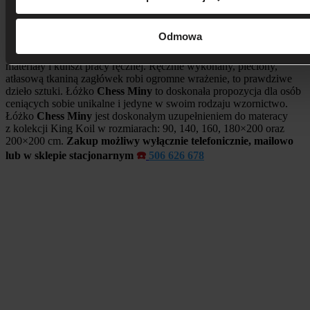
Opis
Dodatkowe informacje
Opinie
Łóżko
Chess Miny
należy do ekskluzywnej kolekcji łóżek
Odmowa
amerykańskiej marki
King Koil
. Oprócz wyjątkowo luksusowego
wyglądu, łączy komfort użytkowania w oparciu o najlepszej jakości
materiały i kunszt pracy ręcznej. Ręcznie wykonany, pleciony,
atłasową tkaniną zagłówek robi ogromne wrażenie, to prawdziwe
dzieło sztuki. Łóżko
Chess Miny
to doskonała propozycja dla osób
ceniących sobie unikalne i jedyne w swoim rodzaju wzornictwo.
Łóżko
Chess Miny
jest doskonałym uzupełnieniem do materacy
z kolekcji King Koil w rozmiarach: 90, 140, 160, 180×200 oraz
200×200 cm.
Zakup możliwy wyłącznie telefonicznie, mailowo
lub w sklepie stacjonarnym
☎️
506 626 678