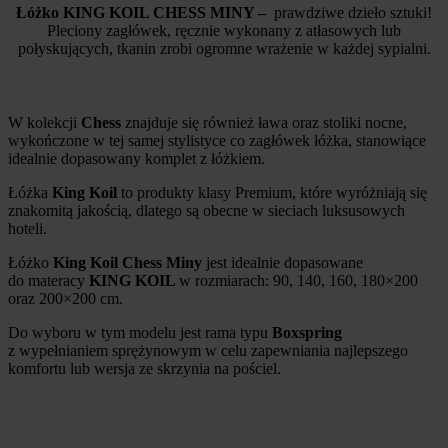
Łóżko KING KOIL CHESS MINY –
prawdziwe dzieło sztuki!
Pleciony zagłówek, ręcznie wykonany z atłasowych lub
połyskujących, tkanin zrobi ogromne wrażenie w każdej sypialni.
W kolekcji
Chess
znajduje się również ława oraz stoliki nocne,
wykończone w tej samej stylistyce co zagłówek łóżka, stanowiące
idealnie dopasowany komplet z łóżkiem.
Łóżka
King Koil
to produkty klasy Premium, które wyróżniają się
znakomitą jakością, dlatego są obecne w sieciach luksusowych
hoteli.
Łóżko
King Koil Chess Miny
jest idealnie dopasowane
do materacy
KING KOIL
w rozmiarach: 90, 140, 160, 180×200
oraz 200×200 cm.
Do wyboru w tym modelu jest rama typu
Boxspring
z wypełnianiem sprężynowym w celu zapewniania najlepszego
komfortu lub wersja ze skrzynia na pościel.