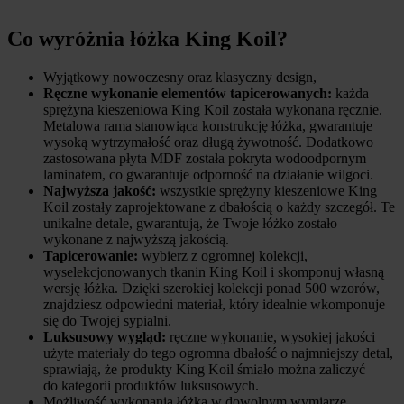
Co wyróżnia łóżka King Koil?
Wyjątkowy nowoczesny oraz klasyczny design,
Ręczne wykonanie
elementów tapicerowanych:
każda
sprężyna kieszeniowa King Koil została wykonana ręcznie.
Metalowa rama stanowiąca konstrukcję łóżka, gwarantuje
wysoką wytrzymałość oraz długą żywotność. Dodatkowo
zastosowana płyta MDF została pokryta wodoodpornym
laminatem, co gwarantuje odporność na działanie wilgoci.
Najwyższa jakość:
wszystkie sprężyny kieszeniowe King
Koil zostały zaprojektowane z dbałością o każdy szczegół. Te
unikalne detale, gwarantują, że Twoje łóżko zostało
wykonane z najwyższą jakością.
Tapicerowanie:
wybierz z ogromnej kolekcji,
wyselekcjonowanych tkanin King Koil i skomponuj własną
wersję łóżka. Dzięki szerokiej kolekcji ponad 500 wzorów,
znajdziesz odpowiedni materiał, który idealnie wkomponuje
się do Twojej sypialni.
Luksusowy wygląd:
ręczne wykonanie, wysokiej jakości
użyte materiały do tego ogromna dbałość o najmniejszy detal,
sprawiają, że produkty King Koil śmiało można zaliczyć
do kategorii produktów luksusowych.
Możliwość wykonania łóżka w dowolnym wymiarze.