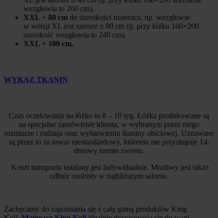
wezgłowia to 200 cm),
XXL + 80 cm
do szerokości materaca, np. wezgłowie
w wersji XL jest szersze o 80 cm (tj. przy łóżku 160×200
szerokość wezgłowia to 240 cm),
XXL + 100 cm.
WYKAZ TKANIN
Czas oczekiwania na łóżko to 8 – 10 tyg. Łóżka produkowane są
na specjalne zamówienie klienta, w wybranym przez niego
rozmiarze i rodzaju oraz wybarwieniu tkaniny obiciowej. Uznawane
są przez to za towar niestandardowy, któremu nie przysługuje 14-
dniowy termin zwrotu.
Koszt transportu ustalany jest indywidualnie. Możliwy jest także
odbiór osobisty w najbliższym salonie.
Zachęcamy do zapoznania się z całą gamą produktów King
Koil.
Materace King Koil
idealnie dostosowują się do wagi