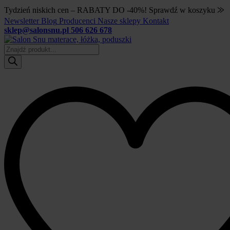
Tydzień niskich cen – RABATY DO -40%! Sprawdź w koszyku ⨠
Newsletter
Blog
Producenci
Nasze sklepy
Kontakt
sklep@salonsnu.pl
506 626 678
Wyszukiwarka
produktów