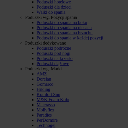
Poduszki hotelowe
Poduszki dla dzieci
Wałki do spania
Poduszki wg. Pozycji spania
Poduszki do spania na boku
Poduszki do spania na plecach
Poduszki do spania na brzuchu
Poduszki do spania w każdej pozycji
Poduszki dedykowane
Poduszki podróżne
Poduszki pod nogi
Poduszki na krzesło
Poduszki ciążowe
Poduszki wg. Marki
AMZ
Dorelan
Gomarco
Hilding
Komfort Snu
M&K Foam Koło
Materasso
Mollyflex
Paradies
PerDormire
Technogel