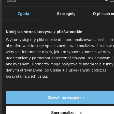
Zgoda
Szczegóły
O plikach c
Niniejsza strona korzysta z plików cookie
Wykorzystujemy pliki cookie do spersonalizowania treści i r
aby oferować funkcje społecznościowe i analizować ruch w 
witrynie. Informacje o tym, jak korzystasz z naszej witryny,
udostępniamy partnerom społecznościowym, reklamowym i
analitycznym. Partnerzy mogą połączyć te informacje z inn
danymi otrzymanymi od Ciebie lub uzyskanymi podczas
korzystania z ich usług.
Koszt dostawy ustalany indywidualnie
Dostawa na terenie województwa Kujawsko-Pomorskiego jest
Zezwól na wszystkie
bezpłatna. W innych przypadkach koszt transportu ustalany jest
indywidualnie - skontaktujemy się z Tobą. Możliwy jest także
odbiór osobisty w najbliższym salonie.
Spersonalizuj