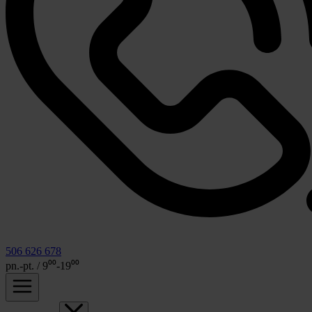
506 626 678
pn.-pt. / 9⁰⁰-19⁰⁰