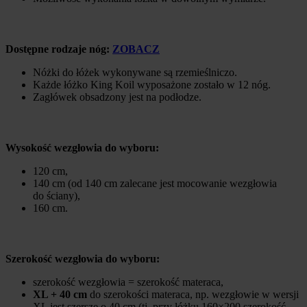
Dostępne rodzaje nóg:
ZOBACZ
Nóżki do łóżek wykonywane są rzemieślniczo.
Każde łóżko King Koil wyposażone zostało w 12 nóg.
Zagłówek obsadzony jest na podłodze.
Wysokość wezgłowia do wyboru:
120 cm,
140 cm (od 140 cm zalecane jest mocowanie wezgłowia
do ściany),
160 cm.
Szerokość wezgłowia do wyboru:
szerokość wezgłowia = szerokość materaca,
XL
+ 40 cm
do szerokości materaca, np. wezgłowie w wersji
XL jest szersze o 40 cm (tj. przy łóżku 160×200 szerokość