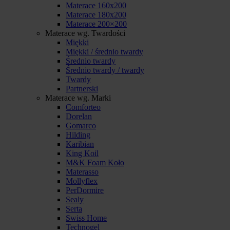
Materace 160x200
Materace 180x200
Materace 200×200
Materace wg. Twardości
Miękki
Miękki / średnio twardy
Średnio twardy
Średnio twardy / twardy
Twardy
Partnerski
Materace wg. Marki
Comforteo
Dorelan
Gomarco
Hilding
Karibian
King Koil
M&K Foam Koło
Materasso
Mollyflex
PerDormire
Sealy
Serta
Swiss Home
Technogel