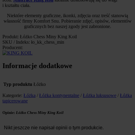
i kształtu ciała.
Niektóre elementy graficzne, ikonki, zdjęcia oraz treść stanowią
własność firmy Komfort Snu. Pobieranie zdjęć, opisów, elementów
graficznych bez naszej zgody jest zabronione.
Produkt: Łóżko Chess Miny King Koil
SKU / Indeks: ło_kk_chess_min
Producent:
Informacje dodatkowe
Typ produktu
Łóżko
Kategorie:
Łóżka
/
Łóżka kontynentalne
/
Łóżka luksusowe
/
Łóżka
tapicerowane
Opinie:
Łóżko Chess Miny King Koil
Nikt jeszcze nie napisał opinii o tym produkcie.