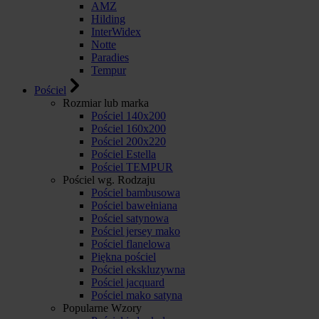
AMZ
Hilding
InterWidex
Notte
Paradies
Tempur
Pościel
Rozmiar lub marka
Pościel 140x200
Pościel 160x200
Pościel 200x220
Pościel Estella
Pościel TEMPUR
Pościel wg. Rodzaju
Pościel bambusowa
Pościel bawełniana
Pościel satynowa
Pościel jersey mako
Pościel flanelowa
Piękna pościel
Pościel ekskluzywna
Pościel jacquard
Pościel mako satyna
Popularne Wzory