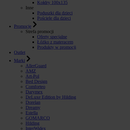
Kołdry 100x135
Inne
Poduszki dla dzieci
Pościele dla dzieci
Promocje
Strefa promocji
Oferty specjalne
Łóżko z materacem
Produkty w promocji
Outlet
Marki
AllerGuard
AMZ
Art-Pol
Bed Design
Comforteo
Darymex
DeLuxe Edition by Hilding
Dorelan
Dreamy
Estella
GOMARCO
Hilding
InterWidex