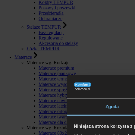
Kołdry TEMPUR
Poszwy i poszewki
Prześcieradła
Ochraniacze
Stelaże TEMPUR
Bez regulacji
Regulowane
Akcesoria do stelaży
Łóżka TEMPUR
Materace
Materace wg. Rodzaju
Materace premium
Materace piankowe
Materace termoelastyczne
Materace wysokoelastyczne
Materace sprężynowe
Materace hybrydowe
Materace nawierzchniowe
Materace lateksowe
Zgoda
Materace ortopedyczne
Materace twarde
Materace dla dzieci
Niniejsza strona korzysta z
Materace wg. Rozmiaru
Materace 80x200