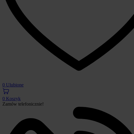
0
Ulubione
0
Koszyk
Zamów telefonicznie!