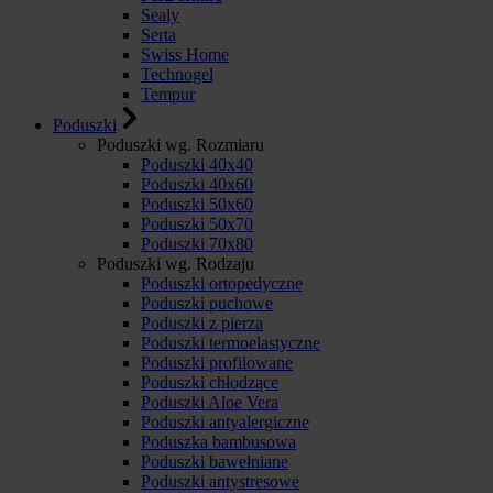
Sealy
Serta
Swiss Home
Technogel
Tempur
Poduszki
Poduszki wg. Rozmiaru
Poduszki 40x40
Poduszki 40x60
Poduszki 50x60
Poduszki 50x70
Poduszki 70x80
Poduszki wg. Rodzaju
Poduszki ortopedyczne
Poduszki puchowe
Poduszki z pierza
Poduszki termoelastyczne
Poduszki profilowane
Poduszki chłodzące
Poduszki Aloe Vera
Poduszki antyalergiczne
Poduszka bambusowa
Poduszki bawełniane
Poduszki antystresowe