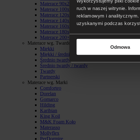
Wykorzystujemy pliki cookie 
Materace 90x200
ruch w naszej witrynie. Inf
Materace 100x200
Materace 120x200
reklamowym i analitycznym. 
Materace 140x200
uzyskanymi podczas korzysta
Materace 160x200
Materace 180x200
Materace 200×200
Materace wg. Twardości
Odmowa
Miękki
Miękki / średnio twardy
Średnio twardy
Średnio twardy / twardy
Twardy
Partnerski
Materace wg. Marki
Comforteo
Dorelan
Gomarco
Hilding
Karibian
King Koil
M&K Foam Koło
Materasso
Mollyflex
PerDormire