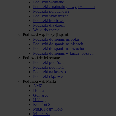
Poduszki wełniane
Poduszki z naturalnym wypełnieniem
Poduszki półpuchowe
Poduszki syntetyczne
Poduszki hotelowe
Poduszki dla dzieci
Wałki do spania
Poduszki wg. Pozycji spania
Poduszki do spania na boku
Poduszki do spania na plecach
Poduszki do spania na brzuchu
Poduszki do spania w każdej pozycji
Poduszki dedykowane
Poduszki podróżne
Poduszki pod nogi
Poduszki na krzesło
Poduszki ciążowe
Poduszki wg. Marki
AMZ
Dorelan
Gomarco
Hilding
Komfort Snu
M&K Foam Koło
Materasso