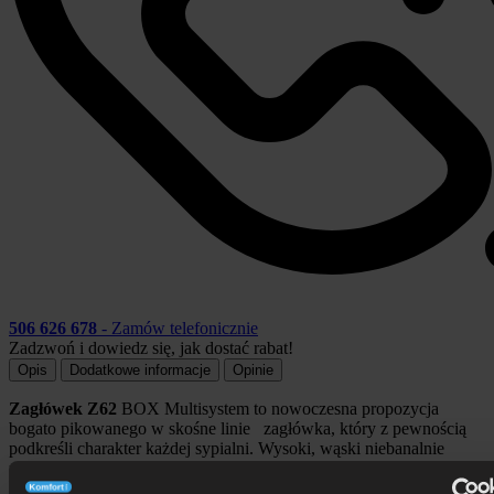
506 626 678
- Zamów telefonicznie
Zadzwoń i dowiedz się, jak dostać rabat!
Opis
Dodatkowe informacje
Opinie
Zagłówek Z
62
BOX Multisystem to nowoczesna propozycja
bogato pikowanego w skośne linie zagłówka, który z pewnością
podkreśli charakter każdej sypialni. Wysoki, wąski niebanalnie
pikowany zagłówek przykuje uwagę najbardziej wymagających.
Zagłówek pasuje do każdego korpusu z serii Box Multisystem.