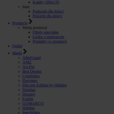
Kołdry 100x135
Inne
Poduszki dla dzieci
Pościele dla dzieci
Promocje
Strefa promocji
Oferty specjalne
Łóżko z materacem
Produkty w promocji
Outlet
Marki
AllerGuard
AMZ
Art-Pol
Bed Design
Comforteo
Darymex
DeLuxe Edition by Hilding
Dorelan
Dreamy
Estella
GOMARCO
Hilding
InterWidex