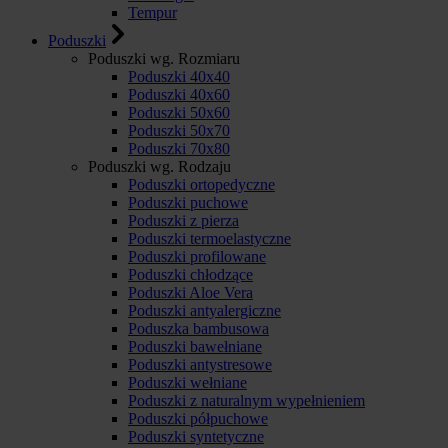
Tempur
Poduszki
Poduszki wg. Rozmiaru
Poduszki 40x40
Poduszki 40x60
Poduszki 50x60
Poduszki 50x70
Poduszki 70x80
Poduszki wg. Rodzaju
Poduszki ortopedyczne
Poduszki puchowe
Poduszki z pierza
Poduszki termoelastyczne
Poduszki profilowane
Poduszki chłodzące
Poduszki Aloe Vera
Poduszki antyalergiczne
Poduszka bambusowa
Poduszki bawełniane
Poduszki antystresowe
Poduszki wełniane
Poduszki z naturalnym wypełnieniem
Poduszki półpuchowe
Poduszki syntetyczne