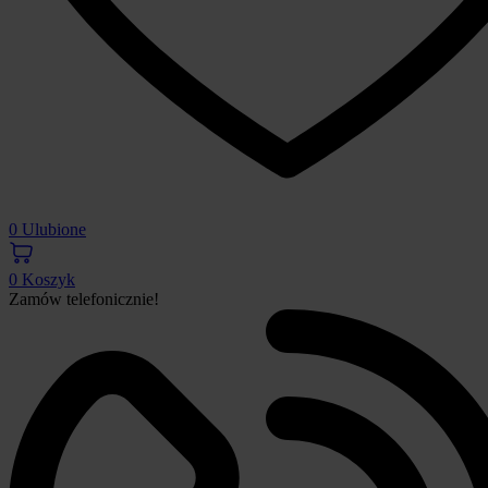
0
Ulubione
0
Koszyk
Zamów telefonicznie!