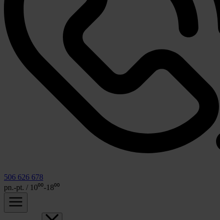
506 626 678
pn.-pt. / 10⁰⁰-18⁰⁰