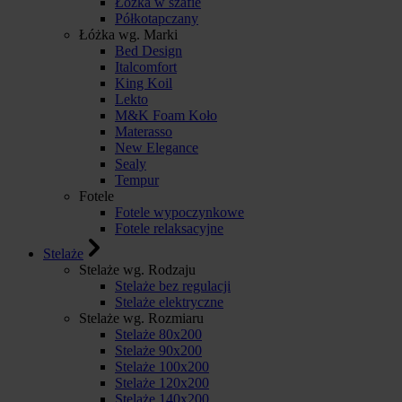
Łóżka w szafie
Półkotapczany
Łóżka wg. Marki
Bed Design
Italcomfort
King Koil
Lekto
M&K Foam Koło
Materasso
New Elegance
Sealy
Tempur
Fotele
Fotele wypoczynkowe
Fotele relaksacyjne
Stelaże
Stelaże wg. Rodzaju
Stelaże bez regulacji
Stelaże elektryczne
Stelaże wg. Rozmiaru
Stelaże 80x200
Stelaże 90x200
Stelaże 100x200
Stelaże 120x200
Stelaże 140x200