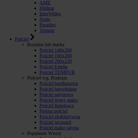
AMZ
Hilding
InterWidex
Notte
Paradies
Tempur
Pościel
Rozmiar lub marka
Pościel 140x200
Pościel 160x200
Pościel 200x220
Pościel Estella
Pościel TEMPUR
Pościel wg. Rodzaju
Pościel bambusowa
Pościel bawełniana
Pościel satynowa
Pościel jersey mako
Pościel flanelowa
Piękna pościel
Pościel ekskluzywna
Pościel jacquard
Pościel mako satyna
Popularne Wzory