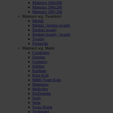
Materace 160x200
Materace 180x200
Materace 200×200
Materace wg. Twardości
Miękki
Miękki / średnio twardy
Średnio twardy
Średnio twardy / twardy
Twardy
Partnerski
Materace wg. Marki
Comforteo
Dorelan
Gomarco
Hilding
Karibian
King Koil
M&K Foam Koło
Materasso
Mollyflex
PerDormire
Sealy
Serta
Swiss Home
Technogel