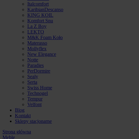
Italcomfort
KaribianDescanso
KING KOIL
Komfort Snu
La Z Boy
LEKTO
M&K Foam Koło
Materasso
Mollyflex
New Elegance
Notte
Paradies
PerDormire
Sealy
Serta
Swiss Home
Technogel
Tempur
Velfont
Blog
Kontakt
Sklepy stacjonarne
Strona główna
Meble