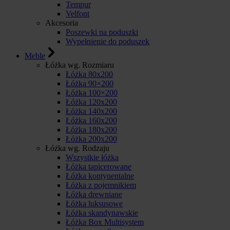
Tempur
Velfont
Akcesoria
Poszewki na poduszki
Wypełnienie do poduszek
Meble
Łóżka wg. Rozmiaru
Łóżka 80x200
Łóżka 90×200
Łóżka 100×200
Łóżka 120x200
Łóżka 140x200
Łóżka 160x200
Łóżka 180x200
Łóżka 200x200
Łóżka wg. Rodzaju
Wszystkie łóżka
Łóżka tapicerowane
Łóżka kontynentalne
Łóżka z pojemnikiem
Łóżka drewniane
Łóżka luksusowe
Łóżka skandynawskie
Łóżka Box Multisystem