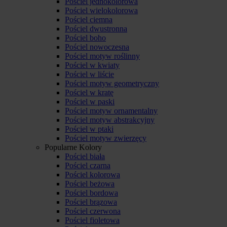
Pościel jednokolorowa
Pościel wielokolorowa
Pościel ciemna
Pościel dwustronna
Pościel boho
Pościel nowoczesna
Pościel motyw roślinny
Pościel w kwiaty
Pościel w liście
Pościel motyw geometryczny
Pościel w kratę
Pościel w paski
Pościel motyw ornamentalny
Pościel motyw abstrakcyjny
Pościel w ptaki
Pościel motyw zwierzęcy
Popularne Kolory
Pościel biała
Pościel czarna
Pościel kolorowa
Pościel beżowa
Pościel bordowa
Pościel brązowa
Pościel czerwona
Pościel fioletowa