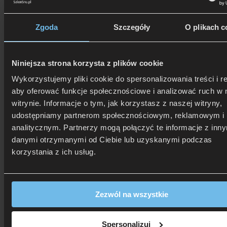
Bogata i szeroka gama kolorystyczna tkanin pozwolą
na zaprojektowanie modelu zgodnie z własnymi preferencjami.
Zgoda
Szczegóły
O plikach c
Niniejsza strona korzysta z plików cookie
Zagłówek prosty Z62 Box Multisystem
Wykorzystujemy pliki cookie do spersonalizowania treści i r
aby oferować funkcje społecznościowe i analizować ruch w 
Wybierz podstawę, model zagłówka i zostań pro­jek­tan­tem
witrynie. Informacje o tym, jak korzystasz z naszej witryny,
własnego łóżka.
udostępniamy partnerom społecznościowym, reklamowym i
Zagłówek
Z62
pasujący do każdego korpusu z serii Box
Multisystem, daje możliwość stworzenia własnego projektu łóżka.
analitycznym. Partnerzy mogą połączyć te informacje z inn
danymi otrzymanymi od Ciebie lub uzyskanymi podczas
Nowoczesny, wysoki i jednocześnie wąski zagłówek zapewni
korzystania z ich usług.
odpowiednie podparcie nie zabierając przy tym dużo miejsca
w sypialni.
Istnieje możliwość zamówienia niższego zagłówka, za dopłatą plus
10% do ceny. Ponadto możliwość zamówienia zagłówka wyższego
Zezwól na wszystkie
oraz innej szerokości niż standardowa.
Do konfiguracji łóżka w systemie Box Multisystem należy
określić:
Spersonalizuj