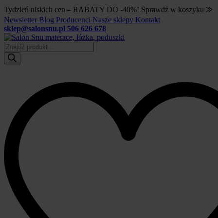
Tydzień niskich cen – RABATY DO -40%! Sprawdź w koszyku ⨠
Newsletter
Blog
Producenci
Nasze sklepy
Kontakt
sklep@salonsnu.pl
506 626 678
Wyszukiwarka
produktów