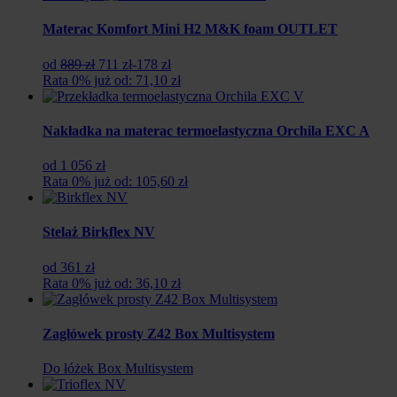
Materac Komfort Mini H2 M&K foam OUTLET
Pierwotna
Aktualna
od
889 zł
711 zł
-178 zł
cena
cena
Rata 0% już od: 71,10 zł
wynosiła:
wynosi:
889
711
zł.
zł.
Nakładka na materac termoelastyczna Orchila EXC A
od 1 056 zł
Rata 0% już od: 105,60 zł
Stelaż Birkflex NV
od 361 zł
Rata 0% już od: 36,10 zł
Zagłówek prosty Z42 Box Multisystem
Do łóżek Box Multisystem