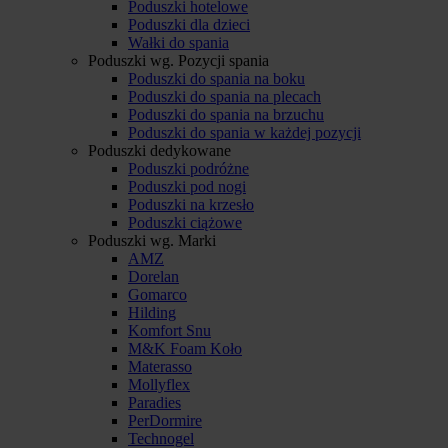
Poduszki hotelowe
Poduszki dla dzieci
Wałki do spania
Poduszki wg. Pozycji spania
Poduszki do spania na boku
Poduszki do spania na plecach
Poduszki do spania na brzuchu
Poduszki do spania w każdej pozycji
Poduszki dedykowane
Poduszki podróżne
Poduszki pod nogi
Poduszki na krzesło
Poduszki ciążowe
Poduszki wg. Marki
AMZ
Dorelan
Gomarco
Hilding
Komfort Snu
M&K Foam Koło
Materasso
Mollyflex
Paradies
PerDormire
Technogel