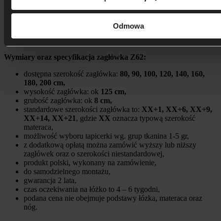
szerokość łóżka,
korpus, podstawę łóżka,
Odmowa
model wezgłowia i jego szerokość,
wysokość, kolor oraz kształt nóżek.
Wymiary oraz specyfikacja zagłówka Z62:
dostępna szerokość zagłówka:
80, 90, 100, 120, 140, 160,
180, 200 cm,
wysokość zagłówka: ok
125 cm,
grubość zagłówka: ok
8 cm,
standardowe szerokości zagłówka to:
XX+1, XX+6, XX+9,
XX+14, XX+21
, gdzie
XX
oznacza typową szerokość
materaca,
możliwość wyboru tapicerki wg. grup tkanina 1-5 gr,
z dodatkową opłatą można zamówić wyższy lub niższy
zagłówek oraz o szerokości niestandardowej,
produkt polski, wykonany na zamówienie,
do samodzielnego montażu,
gwarancja 2 lata,
czas oczekiwania na łóżko to 4 – 6 tygodni,
podana cena nie obejmuje podstawy łózka, materaca oraz
nóg.