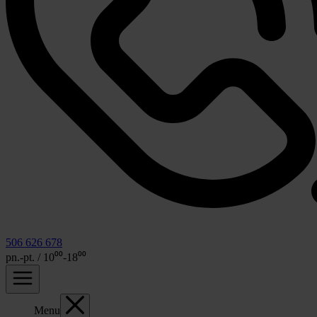
506 626 678
pn.-pt. / 10⁰⁰-18⁰⁰
Menu