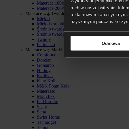
Wykorzystujemy pliki cookie 
Materace 180x200
ruch w naszej witrynie. Inf
Materace 200×200
Materace wg. Twardości
reklamowym i analitycznym. 
Miękki
uzyskanymi podczas korzysta
Miękki / średnio twardy
Średnio twardy
Średnio twardy / twardy
Twardy
Odmowa
Partnerski
Materace wg. Marki
Comforteo
Dorelan
Gomarco
Hilding
Karibian
King Koil
M&K Foam Koło
Materasso
Mollyflex
PerDormire
Sealy
Serta
Swiss Home
Technogel
Tempur