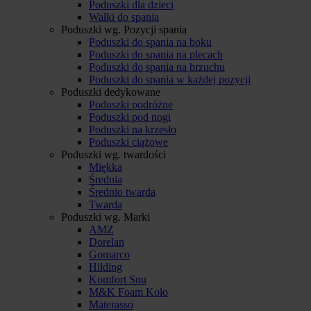
Poduszki dla dzieci
Wałki do spania
Poduszki wg. Pozycji spania
Poduszki do spania na boku
Poduszki do spania na plecach
Poduszki do spania na brzuchu
Poduszki do spania w każdej pozycji
Poduszki dedykowane
Poduszki podróżne
Poduszki pod nogi
Poduszki na krzesło
Poduszki ciążowe
Poduszki wg. twardości
Miękka
Średnia
Średnio twarda
Twarda
Poduszki wg. Marki
AMZ
Dorelan
Gomarco
Hilding
Komfort Snu
M&K Foam Koło
Materasso