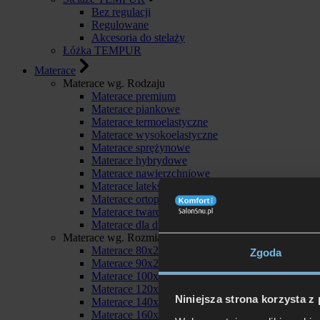
Bez regulacji
Regulowane
Akcesoria do stelaży
Łóżka TEMPUR
Materace
Materace wg. Rodzaju
Materace premium
Materace piankowe
Materace termoelastyczne
Materace wysokoelastyczne
Materace sprężynowe
Materace hybrydowe
Materace nawierzchniowe
Materace lateksowe
Materace ortopedyczne
Materace twarde
Materace dla dzieci
Materace wg. Rozmiaru
Materace 80x200
Zgoda
Materace 90x200
Materace 100x200
Materace 120x200
Niniejsza strona korzysta z
Materace 140x200
Materace 160x200