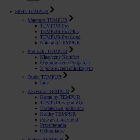
Strefa TEMPUR
Materace TEMPUR
TEMPUR Pro
TEMPUR Pro Plus
TEMPUR Pro Luxe
Nakładki TEMPUR
Poduszki TEMPUR
Klasyczny Komfort
Ergonomiczne Podparcie
Z pokrowcem chłodzącym
Outlet TEMPUR
Inne
Akcesoria TEMPUR
Home by TEMPUR
TEMPUR w podróży
Dodatkowe podparcie
Kołdry TEMPUR
Poszwy i poszewki
Prześcieradła
Ochraniacze
Stelaże TEMPUR