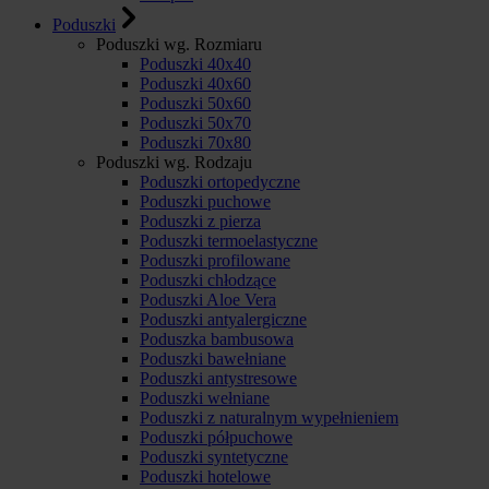
Poduszki
Poduszki wg. Rozmiaru
Poduszki 40x40
Poduszki 40x60
Poduszki 50x60
Poduszki 50x70
Poduszki 70x80
Poduszki wg. Rodzaju
Poduszki ortopedyczne
Poduszki puchowe
Poduszki z pierza
Poduszki termoelastyczne
Poduszki profilowane
Poduszki chłodzące
Poduszki Aloe Vera
Poduszki antyalergiczne
Poduszka bambusowa
Poduszki bawełniane
Poduszki antystresowe
Poduszki wełniane
Poduszki z naturalnym wypełnieniem
Poduszki półpuchowe
Poduszki syntetyczne
Poduszki hotelowe