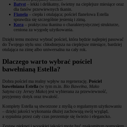
Batyst
– lekki i delikatny, świetny na cieplejsze miesiące oraz
dla fanów przewiewnych tkanin.
Flanela
– ciepła i otulająca; pościel flanelowa Estella
sprawdza się szczególnie jesienią i zimą.
Kora
– praktyczna tkanina o charakterystycznej strukturze,
ceniona za wygodę użytkowania.
Dzięki temu możesz wybrać pościel, która będzie najlepiej pasować
do Twojego stylu snu: chłodniejsza na cieplejsze miesiące, bardziej
otulająca na zimę albo uniwersalna na cały rok.
Dlaczego warto wybrać pościel
bawełnianą Estella?
Dobra pościel ma realny wpływ na regenerację.
Pościel
bawełniana Estella
(w tym m.in.
Bio Bawełna
,
Mako
Satyna
czy
Jersey Mako
) jest wybierana za przewiewność,
przyjemny dotyk oraz trwałość.
Komplety Estella są stworzone z myślą o regularnym użytkowaniu
– dzięki jakości wykonania dłużej zachowują swój wygląd,
a sypialnia przez cały czas prezentuje się świeżo i elegancko.
Zestaw pięknej i wysokiej jakości może być znakomitym pomysłem