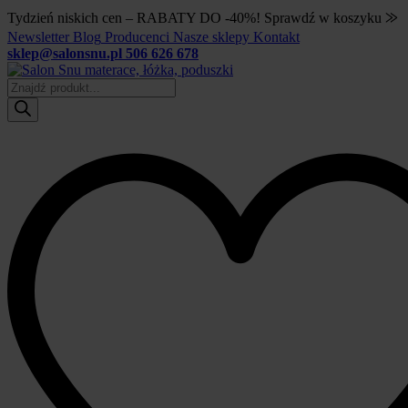
Tydzień niskich cen – RABATY DO -40%! Sprawdź w koszyku ⨠
Newsletter
Blog
Producenci
Nasze sklepy
Kontakt
sklep@salonsnu.pl
506 626 678
Wyszukiwarka
produktów