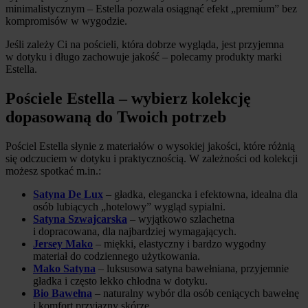
minimalistycznym – Estella pozwala osiągnąć efekt „premium” bez
kompromisów w wygodzie.
Jeśli zależy Ci na pościeli, która dobrze wygląda, jest przyjemna
w dotyku i długo zachowuje jakość – polecamy produkty marki
Estella.
Pościele Estella – wybierz kolekcję
dopasowaną do Twoich potrzeb
Pościel Estella słynie z materiałów o wysokiej jakości, które różnią
się odczuciem w dotyku i praktycznością. W zależności od kolekcji
możesz spotkać m.in.:
Satyna De Lux
– gładka, elegancka i efektowna, idealna dla
osób lubiących „hotelowy” wygląd sypialni.
Satyna Szwajcarska
– wyjątkowo szlachetna
i dopracowana, dla najbardziej wymagających.
Jersey Mako
– miękki, elastyczny i bardzo wygodny
materiał do codziennego użytkowania.
Mako Satyna
– luksusowa satyna bawełniana, przyjemnie
gładka i często lekko chłodna w dotyku.
Bio Bawełna
– naturalny wybór dla osób ceniących bawełnę
i komfort przyjazny skórze.