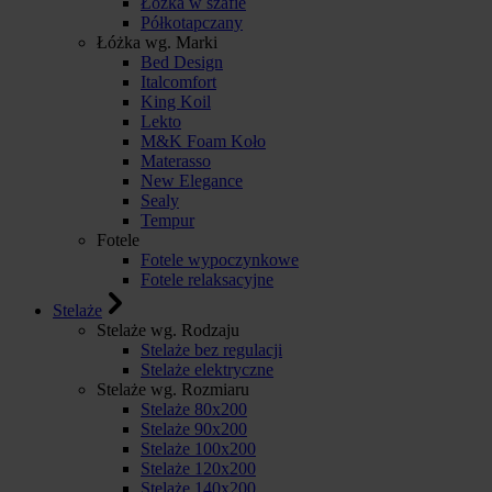
Łóżka w szafie
Półkotapczany
Łóżka wg. Marki
Bed Design
Italcomfort
King Koil
Lekto
M&K Foam Koło
Materasso
New Elegance
Sealy
Tempur
Fotele
Fotele wypoczynkowe
Fotele relaksacyjne
Stelaże
Stelaże wg. Rodzaju
Stelaże bez regulacji
Stelaże elektryczne
Stelaże wg. Rozmiaru
Stelaże 80x200
Stelaże 90x200
Stelaże 100x200
Stelaże 120x200
Stelaże 140x200