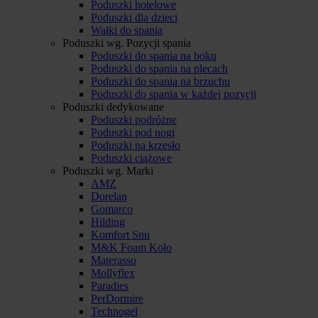
Poduszki hotelowe
Poduszki dla dzieci
Wałki do spania
Poduszki wg. Pozycji spania
Poduszki do spania na boku
Poduszki do spania na plecach
Poduszki do spania na brzuchu
Poduszki do spania w każdej pozycji
Poduszki dedykowane
Poduszki podróżne
Poduszki pod nogi
Poduszki na krzesło
Poduszki ciążowe
Poduszki wg. Marki
AMZ
Dorelan
Gomarco
Hilding
Komfort Snu
M&K Foam Koło
Materasso
Mollyflex
Paradies
PerDormire
Technogel