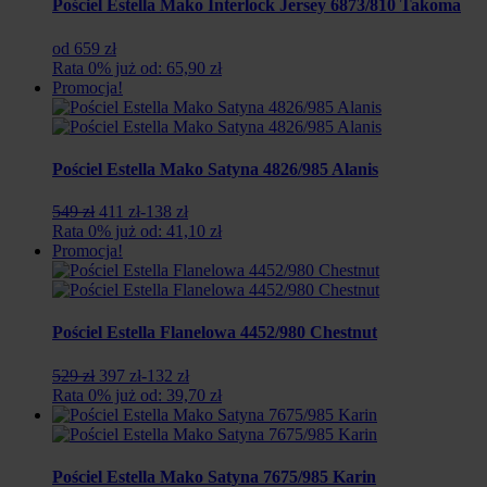
Pościel Estella Mako Interlock Jersey 6873/810 Takoma
od 659 zł
Rata 0% już od: 65,90 zł
Promocja!
Pościel Estella Mako Satyna 4826/985 Alanis
Pierwotna
Aktualna
549 zł
411 zł
-138 zł
cena
cena
Rata 0% już od: 41,10 zł
wynosiła:
wynosi:
Promocja!
549
411
zł.
zł.
Pościel Estella Flanelowa 4452/980 Chestnut
Pierwotna
Aktualna
529 zł
397 zł
-132 zł
cena
cena
Rata 0% już od: 39,70 zł
wynosiła:
wynosi:
529
397
zł.
zł.
Pościel Estella Mako Satyna 7675/985 Karin