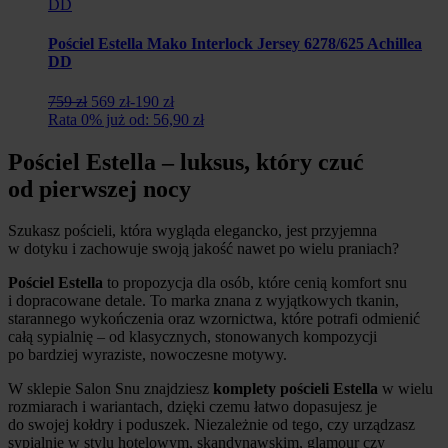
Pościel Estella Mako Interlock Jersey 6278/625 Achillea
DD
Pierwotna
Aktualna
759 zł
569 zł
-190 zł
cena
cena
Rata 0% już od: 56,90 zł
wynosiła:
wynosi:
759
569
Pościel Estella – luksus, który czuć
zł.
zł.
od pierwszej nocy
Szukasz pościeli, która wygląda elegancko, jest przyjemna
w dotyku i zachowuje swoją jakość nawet po wielu praniach?
Pościel Estella
to propozycja dla osób, które cenią komfort snu
i dopracowane detale. To marka znana z wyjątkowych tkanin,
starannego wykończenia oraz wzornictwa, które potrafi odmienić
całą sypialnię – od klasycznych, stonowanych kompozycji
po bardziej wyraziste, nowoczesne motywy.
W sklepie Salon Snu znajdziesz
komplety pościeli Estella
w wielu
rozmiarach i wariantach, dzięki czemu łatwo dopasujesz je
do swojej kołdry i poduszek. Niezależnie od tego, czy urządzasz
sypialnię w stylu hotelowym, skandynawskim, glamour czy