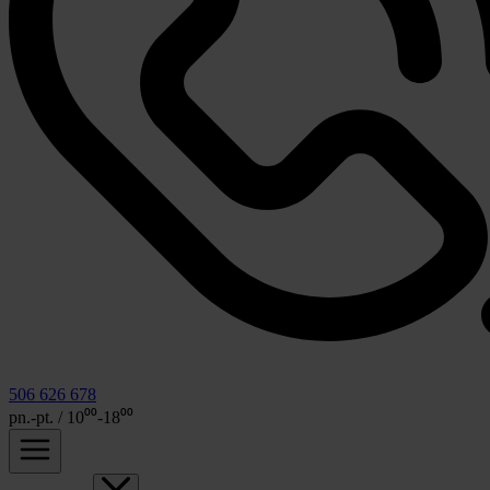
506 626 678
pn.-pt. / 10⁰⁰-18⁰⁰