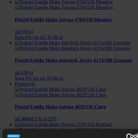
Pościel Estella Mako Satyna 4704/530 Meadow
od 359 zł
Rata 0% już od: 35,90 zł
Pościel Estella Mako Interlock Jersey 6174/180 Gregorio
od 659 zł
Rata 0% już od: 65,90 zł
Promocja!
Pościel Estella Mako Satyna 4829/530 Clare
Pierwotna
Aktualna
od
369 zł
276 zł
-25%
cena
cena
wynosiła:
wynosi:
369
276