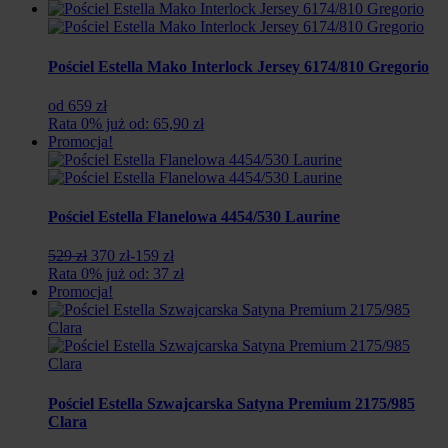
Pościel Estella Mako Interlock Jersey 6174/810 Gregorio
od 659 zł
Rata 0% już od: 65,90 zł
Promocja!
Pościel Estella Flanelowa 4454/530 Laurine
Pierwotna
Aktualna
529 zł
370 zł
-159 zł
cena
cena
Rata 0% już od: 37 zł
wynosiła:
wynosi:
Promocja!
529
370
zł.
zł.
Pościel Estella Szwajcarska Satyna Premium 2175/985
Clara