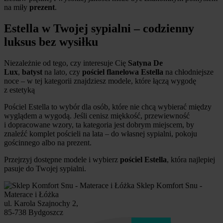
na miły
prezent
.
Estella w Twojej sypialni – codzienny
luksus bez wysiłku
Niezależnie od tego, czy interesuje Cię
Satyna De
Lux
,
batyst
na lato, czy
pościel flanelowa Estella
na chłodniejsze
noce – w tej kategorii znajdziesz modele, które łączą wygodę
z estetyką
Pościel Estella to wybór dla osób, które nie chcą wybierać między
wyglądem a wygodą. Jeśli cenisz miękkość, przewiewność
i dopracowane wzory, ta kategoria jest dobrym miejscem, by
znaleźć komplet pościeli na lata – do własnej sypialni, pokoju
gościnnego albo na prezent.
Przejrzyj dostępne modele i wybierz
pościel Estella
, która najlepiej
pasuje do Twojej sypialni.
Sklep Komfort Snu -
Materace i Łóżka
ul. Karola Szajnochy 2,
85-738 Bydgoszcz