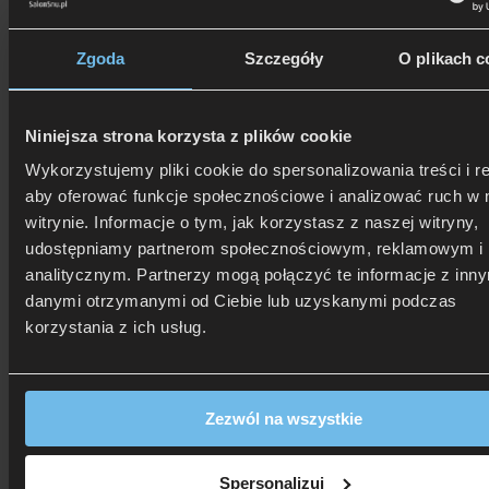
zł.
zł.
Pościel Estella Mako Satyna 7259/110 Raphael
od 599 zł
Zgoda
Szczegóły
O plikach c
Rata 0% już od: 59,90 zł
Niniejsza strona korzysta z plików cookie
Pościel Estella Mako Interlock Jersey 6873/820 Takoma
Wykorzystujemy pliki cookie do spersonalizowania treści i r
aby oferować funkcje społecznościowe i analizować ruch w 
od 659 zł
Rata 0% już od: 65,90 zł
witrynie. Informacje o tym, jak korzystasz z naszej witryny,
udostępniamy partnerom społecznościowym, reklamowym i
analitycznym. Partnerzy mogą połączyć te informacje z inn
danymi otrzymanymi od Ciebie lub uzyskanymi podczas
korzystania z ich usług.
Pościel Estella Szwajcarska Satyna Premium 2054/180
Svizzera
od 649 zł
Zezwól na wszystkie
Rata 0% już od: 64,90 zł
Promocja!
Spersonalizuj