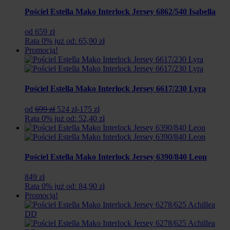
Pościel Estella Mako Interlock Jersey 6862/540 Isabella
od 659 zł
Rata 0% już od: 65,90 zł
Promocja!
Pościel Estella Mako Interlock Jersey 6617/230 Lyra
Pierwotna
Aktualna
od
699 zł
524 zł
-175 zł
cena
cena
Rata 0% już od: 52,40 zł
wynosiła:
wynosi:
699
524
zł.
zł.
Pościel Estella Mako Interlock Jersey 6390/840 Leon
849 zł
Rata 0% już od: 84,90 zł
Promocja!