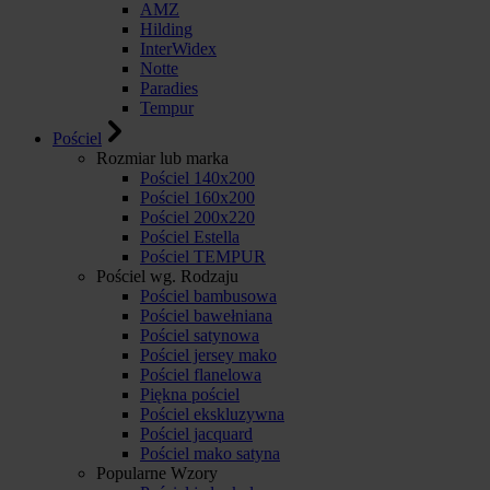
AMZ
Hilding
InterWidex
Notte
Paradies
Tempur
Pościel
Rozmiar lub marka
Pościel 140x200
Pościel 160x200
Pościel 200x220
Pościel Estella
Pościel TEMPUR
Pościel wg. Rodzaju
Pościel bambusowa
Pościel bawełniana
Pościel satynowa
Pościel jersey mako
Pościel flanelowa
Piękna pościel
Pościel ekskluzywna
Pościel jacquard
Pościel mako satyna
Popularne Wzory