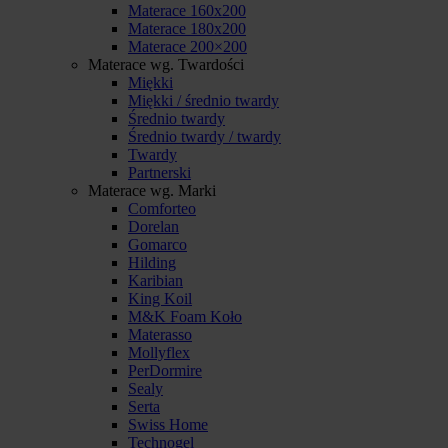
Materace 160x200
Materace 180x200
Materace 200×200
Materace wg. Twardości
Miękki
Miękki / średnio twardy
Średnio twardy
Średnio twardy / twardy
Twardy
Partnerski
Materace wg. Marki
Comforteo
Dorelan
Gomarco
Hilding
Karibian
King Koil
M&K Foam Koło
Materasso
Mollyflex
PerDormire
Sealy
Serta
Swiss Home
Technogel