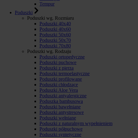
Tempur
Poduszki
Poduszki wg. Rozmiaru
Poduszki 40x40
Poduszki 40x60
Poduszki 50x60
Poduszki 50x70
Poduszki 70x80
Poduszki wg. Rodzaju
Poduszki ortopedyczne
Poduszki puchowe
Poduszki z pierza
Poduszki termoelastyczne
Poduszki profilowane
Poduszki chłodzące
Poduszki Aloe Vera
Poduszki antyalergiczne
Poduszka bambusowa
Poduszki bawełniane
Poduszki antystresowe
Poduszki wełniane
Poduszki z naturalnym wypełnieniem
Poduszki półpuchowe
Poduszki syntetyczne