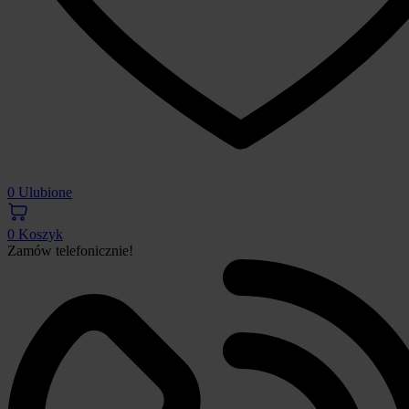
0
Ulubione
0
Koszyk
Zamów telefonicznie!