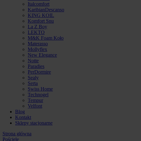
Italcomfort
KaribianDescanso
KING KOIL
Komfort Snu
La Z Boy
LEKTO
M&K Foam Koło
Materasso
Mollyflex
New Elegance
Notte
Paradies
PerDormire
Sealy
Serta
Swiss Home
Technogel
Tempur
Velfont
Blog
Kontakt
Sklepy stacjonarne
Strona główna
Pościele