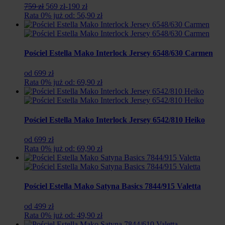
Pierwotna
Aktualna
759 zł
569 zł
-190 zł
cena
cena
Rata 0% już od: 56,90 zł
wynosiła:
wynosi:
759
569
zł.
zł.
Pościel Estella Mako Interlock Jersey 6548/630 Carmen
od 699 zł
Rata 0% już od: 69,90 zł
Pościel Estella Mako Interlock Jersey 6542/810 Heiko
od 699 zł
Rata 0% już od: 69,90 zł
Pościel Estella Mako Satyna Basics 7844/915 Valetta
od 499 zł
Rata 0% już od: 49,90 zł