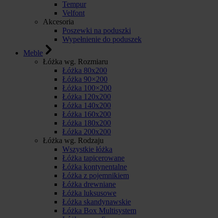
Tempur
Velfont
Akcesoria
Poszewki na poduszki
Wypełnienie do poduszek
Meble
Łóżka wg. Rozmiaru
Łóżka 80x200
Łóżka 90×200
Łóżka 100×200
Łóżka 120x200
Łóżka 140x200
Łóżka 160x200
Łóżka 180x200
Łóżka 200x200
Łóżka wg. Rodzaju
Wszystkie łóżka
Łóżka tapicerowane
Łóżka kontynentalne
Łóżka z pojemnikiem
Łóżka drewniane
Łóżka luksusowe
Łóżka skandynawskie
Łóżka Box Multisystem