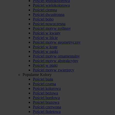
Pościel jednokolorowa
Pościel wielokolorowa
Pościel ciemna
Pościel dwustronna
Pościel boho
Pościel nowoczesna
Pościel motyw roślinny
Pościel w kwiaty
Pościel w liście
Pościel motyw geometryczny
Pościel w kratę
Pościel w paski
Pościel motyw ornamentalny
Pościel motyw abstrakcyjny
Pościel w ptaki
Pościel motyw zwierzęcy
Popularne Kolory
Pościel biała
Pościel czarna
Pościel kolorowa
Pościel beżowa
Pościel bordowa
Pościel brązowa
Pościel czerwona
Pościel fioletowa