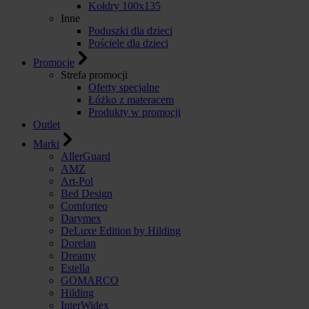
Kołdry 100x135
Inne
Poduszki dla dzieci
Pościele dla dzieci
Promocje
Strefa promocji
Oferty specjalne
Łóżko z materacem
Produkty w promocji
Outlet
Marki
AllerGuard
AMZ
Art-Pol
Bed Design
Comforteo
Darymex
DeLuxe Edition by Hilding
Dorelan
Dreamy
Estella
GOMARCO
Hilding
InterWidex