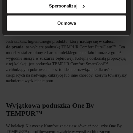
z Zaawansowanego Materiału TEMPUR® z pokrowcem Comfort Air™
Spersonalizuj
jest bardzo przewiewny, dzięki czemu świetnie odprowadza nadmiar
ciepła i wilgoć. Zaawansowany Materiał TEMPUR® aż
o 20% lepiej
redukuje nacisk
, dlatego jest szczególnie polecany osobom, które
Odmowa
prowadzą bardzo stresujący tryb życia lub cierpią na różnego rodzaju
dolegliwości bólowe.
Jeśli szukasz higienicznego produktu, który
nadaje się w całości
do prania
, to wybierz poduszkę TEMPUR Comfort PureClean™. Ten
model został zrobiony z bardzo miękkiego materiału i możesz go też
wygodnie
suszyć w suszarce bębnowej
. Kolejną doskonałą propozycją
z tej kolekcji jest poduszka TEMPUR Comfort SmartCool™
z chłodzącym pokrowcem. Jest to idealne rozwiązanie dla osób
cierpiących na nadwagę, cukrzycę lub inne choroby, którym towarzyszy
nadmierne wydzielanie potu.
Wyjątkowa poduszka One By
TEMPUR™
W kolekcji Klasyczny Komfort znajdziesz również poduszkę One By
TEMPUR™ o profilowanym kształcie w wersji z chłodzącym