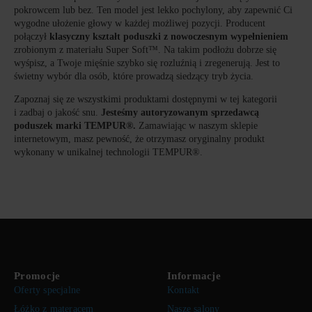
pokrowcem lub bez. Ten model jest lekko pochylony, aby zapewnić Ci
wygodne ułożenie głowy w każdej możliwej pozycji. Producent
połączył
klasyczny kształt poduszki z nowoczesnym wypełnieniem
zrobionym z materiału Super Soft™. Na takim podłożu dobrze się
wyśpisz, a Twoje mięśnie szybko się rozluźnią i zregenerują. Jest to
świetny wybór dla osób, które prowadzą siedzący tryb życia.
Zapoznaj się ze wszystkimi produktami dostępnymi w tej kategorii
i zadbaj o jakość snu.
Jesteśmy autoryzowanym sprzedawcą
poduszek marki TEMPUR®.
Zamawiając w naszym sklepie
internetowym, masz pewność, że otrzymasz oryginalny produkt
wykonany w unikalnej technologii TEMPUR®.
Promocje
Informacje
Oferty specjalne
Kontakt
Łóżko z materacem
Nasze salony