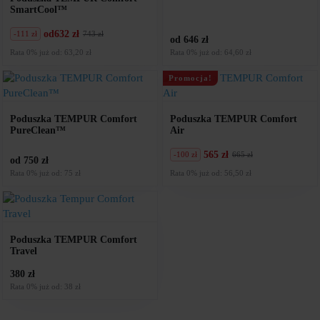
SmartCool™
od
632 zł
-111 zł
743 zł
Pierwotna
Aktualna
od 646 zł
cena
cena
Rata 0% już od: 63,20 zł
Rata 0% już od: 64,60 zł
wynosiła:
wynosi:
743
632
Promocja!
zł.
zł.
Poduszka TEMPUR Comfort
Poduszka TEMPUR Comfort
PureClean™
Air
565 zł
-100 zł
665 zł
Pierwotna
Aktualna
od 750 zł
cena
cena
Rata 0% już od: 75 zł
Rata 0% już od: 56,50 zł
wynosiła:
wynosi:
665
565
zł.
zł.
Poduszka TEMPUR Comfort
Travel
380 zł
Rata 0% już od: 38 zł