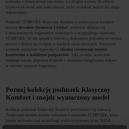
poduszka z jednej strony jest niższa, a z drugiej wyższa. W efekcie
użytkownik może sam zadecydować, która wysokość będzie dla niego
odpowiednia.
Poduszki TEMPUR® Klasyczny Komfort o tradycyjnym kształcie
możesz
dowolnie formować i ściskać
, ponieważ składają się
z miniaturowych fragmentów zrobionych z oryginalnego materiału
TEMPUR®. W ten sposób z łatwością dostosujesz poduszkę do swoich
potrzeb i dobrze się wyśpisz w każdych okolicznościach. Natomiast
poduszki pochylone zapewnią Ci
idealną równowagę między
komfortem a stabilnym podparciem
. Taki produkt skutecznie
redukuje nacisk, poprawia krążenie i zmniejsza dolegliwości bólowe
w odcinku szyjnym kręgosłupa.
Poznaj kolekcję poduszek Klasyczny
Komfort i znajdź wymarzony model
Kolekcja poduszek Klasyczny Komfort pozytywnie Cię zaskoczy.
Tradycyjne modele zostały wykonane z materiału TEMPUR®, który
bazuje na kosmicznej technologii wykorzystywanej przez NASA.
W środku znajdziesz wypełnienie zrobione z miliardów ultrawrażliwych