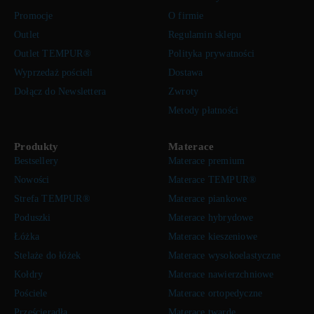
Promocje
O firmie
Outlet
Regulamin sklepu
Outlet TEMPUR®
Polityka prywatności
Wyprzedaż pościeli
Dostawa
Dołącz do Newslettera
Zwroty
Metody płatności
Produkty
Materace
Bestsellery
Materace premium
Nowości
Materace TEMPUR®
Strefa TEMPUR®
Materace piankowe
Poduszki
Materace hybrydowe
Łóżka
Materace kieszeniowe
Stelaże do łóżek
Materace wysokoelastyczne
Kołdry
Materace nawierzchniowe
Pościele
Materace ortopedyczne
Prześcieradła
Materace twarde