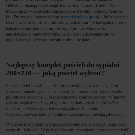
Delikatną, lnianą pościel znajdziesz w ofercie marki Estella. Wiele
modeli łączy w sobie naturalną miękkość bawełny i chłodny komfort
lnu. Do zestawu możesz dobrać
prześcieradło z gumką
, które zapewni
Ci odpowiedni komfort termiczny w trakcie snu. Ciekawą alternatywą
będzie również pościel z mikrofibry, która ma właściwości
antyalergiczne i antybakteryjne, dzięki czemu doskonale chroni
organizm przed różnego rodzaju drobnoustrojami.
Najlepszy komplet pościeli do sypialni
200×220 — jaką pościel wybrać?
Polska pościel bawełniana idealnie sprawdza się w każdej sypialni.
Zarówno modele wykonane z naturalnych materiałów, jak i pościele
poliestrowe zapewnią Ci bezpieczeństwo i komfortowy sen. W naszym
sklepie znajdziesz też wyroby, które uzyskały certyfikat Oeko-Tex
standard poświadczający ich wysoką jakość. Starannie
wyselekcjonowane kołdry i poduszki znacząco poprawiają jakość snu.
W ofercie mamy komplety pościeli bawełnianej w różnych rozmiarach,
wzorach i kolorach. W pościel sklep online wygodnie zamówisz pościel