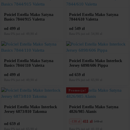
Pościel Estella Mako Satyna
Pościel Estella Mako Satyna
Basics 7844/915 Valetta
7844/610 Valetta
od 499 zł
od 549 zł
Rata 0% już od: 49,90 zł
Rata 0% już od: 54,90 zł
Pościel Estella Mako Satyna
Pościel Estella Mako Interlock
Basics 7844/110 Valetta
Jersey 6898/606 Pippa
od 499 zł
od 659 zł
Rata 0% już od: 49,90 zł
Rata 0% już od: 65,90 zł
Promocja!
Pościel Estella Mako Interlock
Pościel Estella Mako Satyna
Jersey 6873/810 Takoma
4826/985 Alanis
411 zł
-138 zł
549 zł
Pierwotna
Aktualna
od 659 zł
cena
cena
Rata 0% już od: 65,90 zł
Rata 0% już od: 41,10 zł