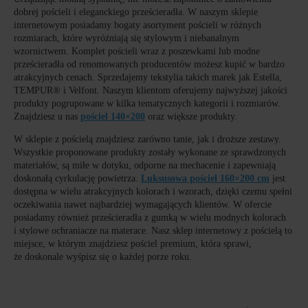
dobrej pościeli i eleganckiego prześcieradła. W naszym sklepie
internetowym posiadamy bogaty asortyment pościeli w różnych
rozmiarach, które wyróżniają się stylowym i niebanalnym
wzornictwem. Komplet pościeli wraz z poszewkami lub modne
prześcieradła od renomowanych producentów możesz kupić w bardzo
atrakcyjnych cenach. Sprzedajemy tekstylia takich marek jak Estella,
TEMPUR® i Velfont. Naszym klientom oferujemy najwyższej jakości
produkty pogrupowane w kilka tematycznych kategorii i rozmiarów.
Znajdziesz u nas
pościel 140×200
oraz większe produkty.
W sklepie z pościelą znajdziesz zarówno tanie, jak i droższe zestawy.
Wszystkie proponowane produkty zostały wykonane ze sprawdzonych
materiałów, są miłe w dotyku, odporne na mechacenie i zapewniają
doskonałą cyrkulację powietrza.
Luksusowa pościel 160×200 cm
jest
dostępna w wielu atrakcyjnych kolorach i wzorach, dzięki czemu spełni
oczekiwania nawet najbardziej wymagających klientów. W ofercie
posiadamy również prześcieradła z gumką w wielu modnych kolorach
i stylowe ochraniacze na materace. Nasz sklep internetowy z pościelą to
miejsce, w którym znajdziesz pościel premium, która sprawi,
że doskonale wyśpisz się o każdej porze roku.