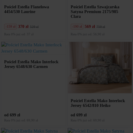
Pościel Estella Flanelowa
Pościel Estella Szwajcarska
4454/530 Laurine
Satyna Premium 2175/985
Clara
370 zł
569 zł
-159 zł
-190 zł
529 zł
759 zł
Pierwotna
Aktualna
Pierwotna
Aktualna
cena
cena
cena
cena
Rata 0% już od: 37 zł
Rata 0% już od: 56,90 zł
wynosiła:
wynosi:
wynosiła:
wynosi:
529
370
759
569
zł.
zł.
zł.
zł.
Pościel Estella Mako Interlock
Jersey 6548/630 Carmen
Pościel Estella Mako Interlock
Jersey 6542/810 Heiko
od 699 zł
od 699 zł
Rata 0% już od: 69,90 zł
Rata 0% już od: 69,90 zł