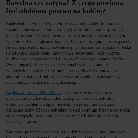
Bawełna czy satyna? Z czego powinna
być zdobiona poszwa na kołdrę?
Znalezienie przyjemnej w dotyku i wygodnej pościeli jest bardzo
ważne, ponieważ materiał, z którego jest zrobiona, ma bezpośredni
kontakt ze skórą. Pościel powinna być również dopasowana do stylu,
w jakim została urządzona sypialnia. Obecnie dużą popularnością cieszy
się dobra pościel z satyny bawełnianej. Ta tkanina jest wyjątkowo lekka
i elastyczna, dzięki czemu nie wymaga prasowania. Jeśli marzysz
o luksusowej satynowej pościeli, sprawdź propozycje marki Estella.
Wśród bogatej oferty znajdziesz satyna bawełniana pościel
w przepiękne kwieciste i roślinne motywy. Pościel satynowa ma
aksamitnie gładką strukturę, dzięki czemu szybko zrelaksujesz się
i zapomnisz o troskach dnia codziennego.
Najlepsza pościel 200×220 cm
może być również wykonana
z jedwabiu lub z bawełny z domieszką lnu. Pościel z jedwabiu
doskonale pochłania wilgoć, nie elektryzuje się i nie podrażnia
delikatnej skóry. Dlatego jedwabna pościel premium świetnie sprawdza
się w przypadku pań, które chcą, aby rano ich skóra była świeża,
wypoczęta i promienna.
Natomiast pościel z bawełny i lnu to dobry wybór na lato, ponieważ
jest bardzo przewiewna i przyjemnie chłodzi ciało w upalne dni.