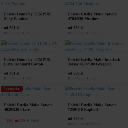
Pościel Home by TEMPUR
Pościel Estella Mako Satyna
Silky Bamboo
4704/530 Meadow
od 301 zł
od 359 zł
Rata 0% już od: 30,10 zł
Rata 0% już od: 35,90 zł
Pościel Home by TEMPUR
Pościel Estella Mako Interlock
Luxe Jacquard Cotton
Jersey 6174/180 Gregorio
od 401 zł
od 659 zł
Rata 0% już od: 40,10 zł
Rata 0% już od: 65,90 zł
Promocja!
Pościel Estella Mako Satyna
Pościel Estella Mako Satyna
4829/530 Clare
7259/110 Raphael
od 599 zł
od
276 zł
-25%
369 zł
Pierwotna
Aktualna
Rata 0% już od: 59,90 zł
cena
cena