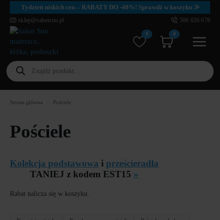
Tydzień niskich cen – RABATY DO -40%! Sprawdź w koszyku ⨠
sklep@salonsnu.pl
506 626 678
0
0
Wyszukiwarka
produktów
Strona główna
Pościele
Pościele
Kolekcja podstawowa
i
prześcieradła
TANIEJ z kodem EST15
»
Rabat nalicza się w koszyku.