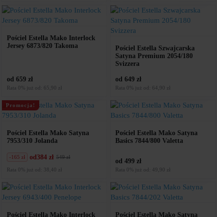
wynosiła:
wynosi:
369
276
zł.
zł.
Pościel Estella Mako Interlock
Jersey 6873/820 Takoma
Pościel Estella Szwajcarska
Satyna Premium 2054/180
Svizzera
od 659 zł
od 649 zł
Rata 0% już od: 65,90 zł
Rata 0% już od: 64,90 zł
Promocja!
Pościel Estella Mako Satyna
Pościel Estella Mako Satyna
7953/310 Jolanda
Basics 7844/800 Valetta
od
384 zł
-165 zł
549 zł
Pierwotna
Aktualna
od 499 zł
cena
cena
Rata 0% już od: 38,40 zł
Rata 0% już od: 49,90 zł
wynosiła:
wynosi:
549
384
zł.
zł.
Pościel Estella Mako Interlock
Pościel Estella Mako Satyna