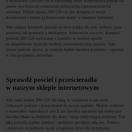
o wymiarach 220×200 cm w korzystnej cenie. Komfortowa pościel dla
panów wyróżnia się ciemniejszą kolorystyką i geometrycznymi
wzorami. Pościel męska 200×220 cm jest dostępna w wersji
dwustronnej i można ją bezpiecznie suszyć w suszarce bębnowej.
Jeśli szukasz kompletu pościeli na dwie kołdry dla pań, wybierz jasne
poszewki lub poszewki z delikatnym, kolorowym wzorem. Komplet
pościeli 200×220 wykonanej z bawełny to świetny sposób
na uzupełnienie wystroju modnej, minimalistycznej sypialni. Taki
zestaw pościeli sprawi, że wnętrze będzie bardziej przytulne i zapanuje
w nim przyjemna atmosfera.
Sprawdź pościel i prześcieradła
w naszym sklepie internetowym
Jeśli masz kołdrę 200×220 lub inną, to znajdziesz u nas wiele
ciekawych pościeli i prześcieradeł do swojej sypialni. Modele zrobione
z materiałów naturalnych takich jak bawełna satynowa lub elastyczna
bawełna Mako są delikatne dla skóry i mają oddychającą strukturę. Pod
taką pościelą szybko zaśniesz i spokojnie prześpisz całą noc. Poszwy
i poszewki na poduszki są też wyjątkowo łatwe do utrzymania