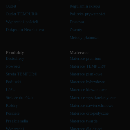
Outlet
Regulamin sklepu
Outlet TEMPUR®
Polityka prywatności
Wyprzedaż pościeli
Dostawa
Dołącz do Newslettera
Zwroty
Metody płatności
Produkty
Materace
Bestsellery
Materace premium
Nowości
Materace TEMPUR®
Strefa TEMPUR®
Materace piankowe
Poduszki
Materace hybrydowe
Łóżka
Materace kieszeniowe
Stelaże do łóżek
Materace wysokoelastyczne
Kołdry
Materace nawierzchniowe
Pościele
Materace ortopedyczne
Prześcieradła
Materace twarde
Wyprzedaż
Materace dla dzieci