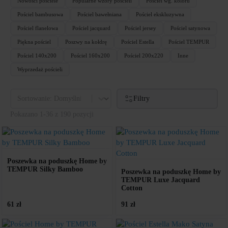
Nowości pościele
Popularne wzory pościeli
Pościel wg. koloru
Pościel bambusowa
Pościel bawełniana
Pościel ekskluzywna
Pościel flanelowa
Pościel jacquard
Pościel jersey
Pościel satynowa
Piękna pościel
Poszwy na kołdrę
Pościel Estella
Pościel TEMPUR
Pościel 140x200
Pościel 160x200
Pościel 200x220
Inne
Wyprzedaż pościeli
Sort
Sort content
Filtry
Pokazano 1-36 z 190 pozycji
Poszewka na poduszkę Home by
TEMPUR Silky Bamboo
Poszewka na poduszkę Home by
TEMPUR Luxe Jacquard
Cotton
61 zł
91 zł