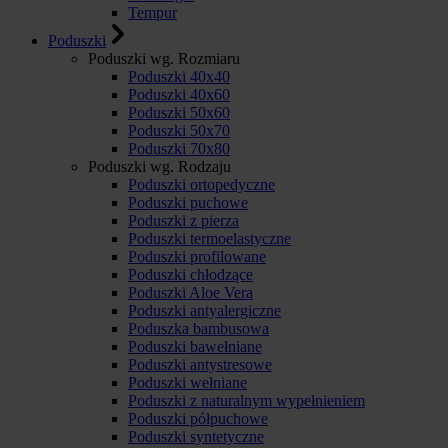
Tempur
Poduszki
Poduszki wg. Rozmiaru
Poduszki 40x40
Poduszki 40x60
Poduszki 50x60
Poduszki 50x70
Poduszki 70x80
Poduszki wg. Rodzaju
Poduszki ortopedyczne
Poduszki puchowe
Poduszki z pierza
Poduszki termoelastyczne
Poduszki profilowane
Poduszki chłodzące
Poduszki Aloe Vera
Poduszki antyalergiczne
Poduszka bambusowa
Poduszki bawełniane
Poduszki antystresowe
Poduszki wełniane
Poduszki z naturalnym wypełnieniem
Poduszki półpuchowe
Poduszki syntetyczne