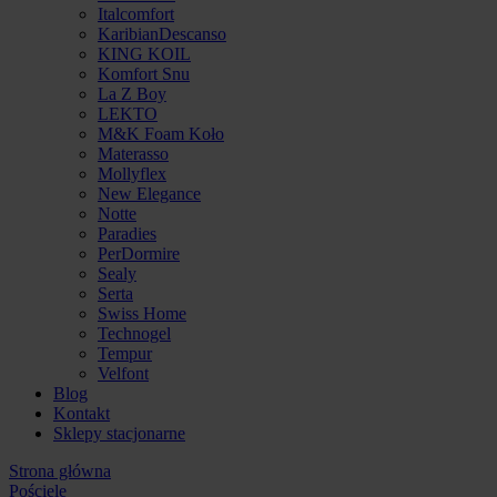
Italcomfort
KaribianDescanso
KING KOIL
Komfort Snu
La Z Boy
LEKTO
M&K Foam Koło
Materasso
Mollyflex
New Elegance
Notte
Paradies
PerDormire
Sealy
Serta
Swiss Home
Technogel
Tempur
Velfont
Blog
Kontakt
Sklepy stacjonarne
Strona główna
Pościele