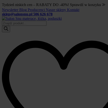
Tydzień niskich cen – RABATY DO -40%! Sprawdź w koszyku ⨠
Newsletter
Blog
Producenci
Nasze sklepy
Kontakt
sklep@salonsnu.pl
506 626 678
Wyszukiwarka
produktów