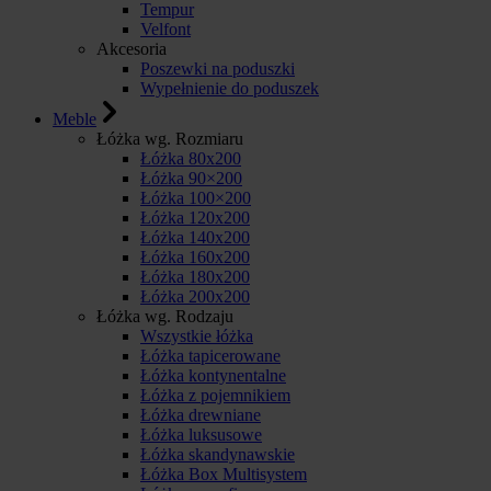
Tempur
Velfont
Akcesoria
Poszewki na poduszki
Wypełnienie do poduszek
Meble
Łóżka wg. Rozmiaru
Łóżka 80x200
Łóżka 90×200
Łóżka 100×200
Łóżka 120x200
Łóżka 140x200
Łóżka 160x200
Łóżka 180x200
Łóżka 200x200
Łóżka wg. Rodzaju
Wszystkie łóżka
Łóżka tapicerowane
Łóżka kontynentalne
Łóżka z pojemnikiem
Łóżka drewniane
Łóżka luksusowe
Łóżka skandynawskie
Łóżka Box Multisystem