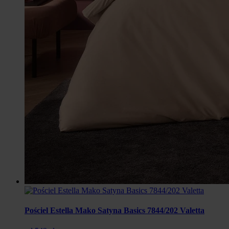
Pościel Estella Mako Satyna Basics 7844/202 Valetta