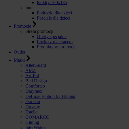
Kołdry 100x135
Inne
Poduszki dla dzieci
Pościele dla dzieci
Promocje
Strefa promocji
Oferty specjalne
Łóżko z materacem
Produkty w promocji
Outlet
Marki
AllerGuard
AMZ
Art-Pol
Bed Design
Comforteo
Darymex
DeLuxe Edition by Hilding
Dorelan
Dreamy
Estella
GOMARCO
Hilding
InterWidex