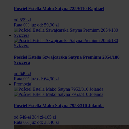
369
276
zł.
zł.
Pościel Estella Mako Satyna 7259/110 Raphael
od 599 zł
Rata 0% już od: 59,90 zł
Pościel Estella Szwajcarska Satyna Premium 2054/180
Svizzera
od 649 zł
Rata 0% już od: 64,90 zł
Promocja!
Pościel Estella Mako Satyna 7953/310 Jolanda
Pierwotna
Aktualna
od
549 zł
384 zł
-165 zł
cena
cena
Rata 0% już od: 38,40 zł
wynosiła:
wynosi: