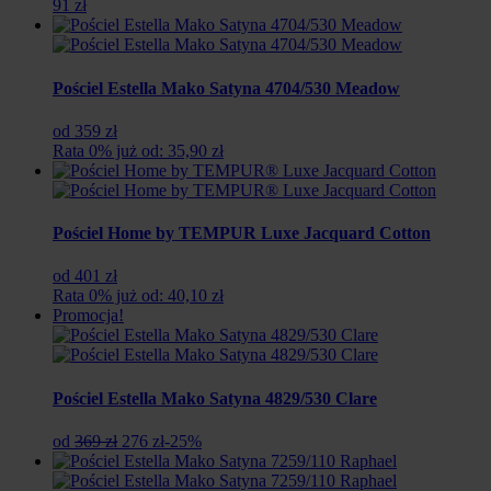
91 zł
Pościel Estella Mako Satyna 4704/530 Meadow
od 359 zł
Rata 0% już od: 35,90 zł
Pościel Home by TEMPUR Luxe Jacquard Cotton
od 401 zł
Rata 0% już od: 40,10 zł
Promocja!
Pościel Estella Mako Satyna 4829/530 Clare
Pierwotna
Aktualna
od
369 zł
276 zł
-25%
cena
cena
wynosiła:
wynosi: