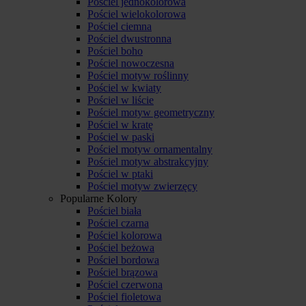
Pościel jednokolorowa
Pościel wielokolorowa
Pościel ciemna
Pościel dwustronna
Pościel boho
Pościel nowoczesna
Pościel motyw roślinny
Pościel w kwiaty
Pościel w liście
Pościel motyw geometryczny
Pościel w kratę
Pościel w paski
Pościel motyw ornamentalny
Pościel motyw abstrakcyjny
Pościel w ptaki
Pościel motyw zwierzęcy
Popularne Kolory
Pościel biała
Pościel czarna
Pościel kolorowa
Pościel beżowa
Pościel bordowa
Pościel brązowa
Pościel czerwona
Pościel fioletowa