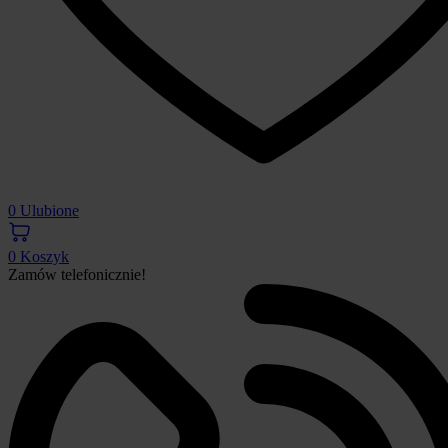
0
Ulubione
0
Koszyk
Zamów telefonicznie!