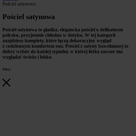
Pościel satynowa
Pościel satynowa
Pościel satynowa to gładka, elegancka pościel o delikatnym
połysku, przyjemnie chłodna w dotyku. W tej kategorii
znajdziesz komplety, które łączą dekoracyjny wygląd
z codziennym komfortem snu. Pościel z satyny bawełnianej to
dobry wybór do każdej sypialni, w której łóżko zawsze ma
wyglądać świeżo i lekko.
Filtry
Rozmiar pościeli
Rozmiar
Dowolny
pościeli
140x200 cm
(42)
160x200 cm
(76)
200x200 cm
(1)
200x220 cm
(60)