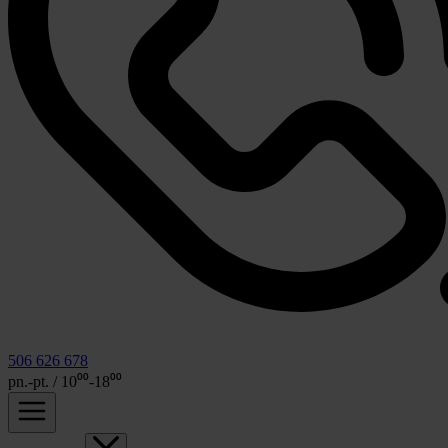
506 626 678
pn.-pt. / 10⁰⁰-18⁰⁰