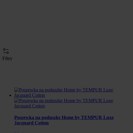
Cena
Cena
Anuluj
Filtry
Pokazano 1-36 z 84 pozycji
Sort
Sort content
Poszewka na poduszkę Home by TEMPUR Luxe
Jacquard Cotton