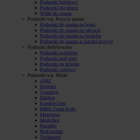
Poduszki hotelowe
Poduszki dla dzieci
Wałki do spania
Poduszki wg. Pozycji spania
Poduszki do spania na boku
Poduszki do spania na plecach
Poduszki do spania na brzuchu
Poduszki do spania w każdej pozycji
Poduszki dedykowane
Poduszki podróżne
Poduszki pod nogi
Poduszki na krzesło
Poduszki ciążowe
Poduszki wg. Marki
AMZ
Dorelan
Gomarco
Hilding
Komfort Snu
M&K Foam Koło
Materasso
Mollyflex
Paradies
PerDormire
Technogel