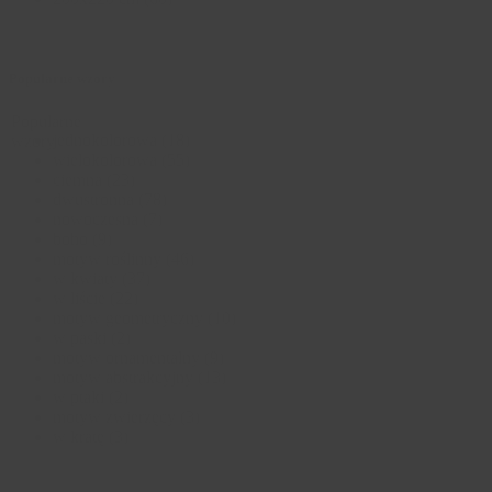
Popularne wzory
Popularne
jednokolorowa
(18)
wzory
wielokolorowa
(55)
ciemna
(23)
dwustronna
(78)
nowoczesna
(7)
boho
(9)
motyw roślinny
(46)
w kwiaty
(37)
w liście
(22)
motyw geometryczny
(10)
w paski
(2)
motyw ornamentalny
(9)
motyw abstrakcyjny
(13)
w ptaki
(2)
motyw zwierzęcy
(3)
w kratę
(3)