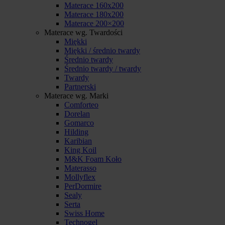
Materace 160x200
Materace 180x200
Materace 200×200
Materace wg. Twardości
Miękki
Miękki / średnio twardy
Średnio twardy
Średnio twardy / twardy
Twardy
Partnerski
Materace wg. Marki
Comforteo
Dorelan
Gomarco
Hilding
Karibian
King Koil
M&K Foam Koło
Materasso
Mollyflex
PerDormire
Sealy
Serta
Swiss Home
Technogel