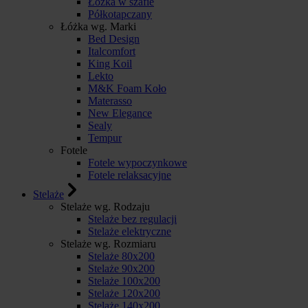
Łóżka w szafie
Półkotapczany
Łóżka wg. Marki
Bed Design
Italcomfort
King Koil
Lekto
M&K Foam Koło
Materasso
New Elegance
Sealy
Tempur
Fotele
Fotele wypoczynkowe
Fotele relaksacyjne
Stelaże
Stelaże wg. Rodzaju
Stelaże bez regulacji
Stelaże elektryczne
Stelaże wg. Rozmiaru
Stelaże 80x200
Stelaże 90x200
Stelaże 100x200
Stelaże 120x200
Stelaże 140x200