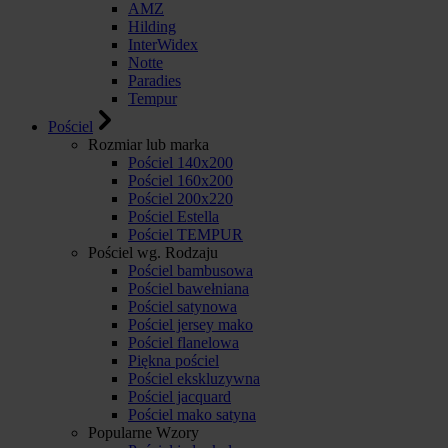
AMZ
Hilding
InterWidex
Notte
Paradies
Tempur
Pościel
Rozmiar lub marka
Pościel 140x200
Pościel 160x200
Pościel 200x220
Pościel Estella
Pościel TEMPUR
Pościel wg. Rodzaju
Pościel bambusowa
Pościel bawełniana
Pościel satynowa
Pościel jersey mako
Pościel flanelowa
Piękna pościel
Pościel ekskluzywna
Pościel jacquard
Pościel mako satyna
Popularne Wzory