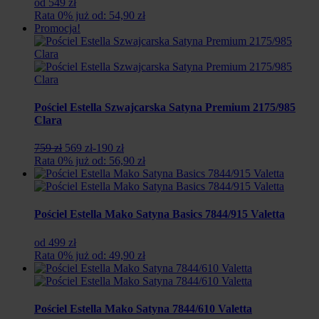
od 549 zł
Rata 0% już od: 54,90 zł
Promocja!
Pościel Estella Szwajcarska Satyna Premium 2175/985
Clara
Pierwotna
Aktualna
759 zł
569 zł
-190 zł
cena
cena
Rata 0% już od: 56,90 zł
wynosiła:
wynosi:
759
569
zł.
zł.
Pościel Estella Mako Satyna Basics 7844/915 Valetta
od 499 zł
Rata 0% już od: 49,90 zł
Pościel Estella Mako Satyna 7844/610 Valetta