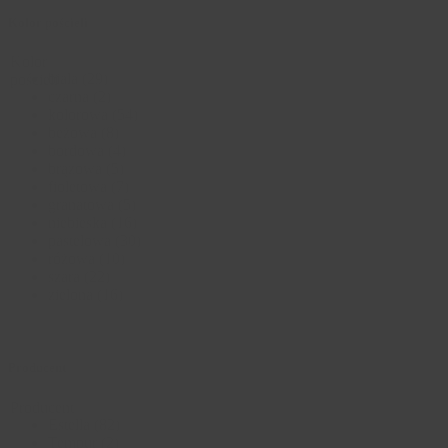
Kolor pościeli
Kolor
biała
(29)
pościeli
czarna
(2)
kolorowa
(54)
beżowa
(8)
bordowa
(4)
brązowa
(5)
fioletowa
(7)
granatowa
(5)
niebieska
(16)
pastelowa
(30)
różowa
(10)
szara
(22)
zielona
(16)
Producent
Producent
Estella
(82)
Tempur
(2)