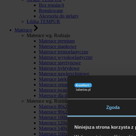
Bez regulacji
Regulowane
Akcesoria do stelaży
Łóżka TEMPUR
Materace
Materace wg. Rodzaju
Materace premium
Materace piankowe
Materace termoelastyczne
Materace wysokoelastyczne
Materace sprężynowe
Materace hybrydowe
Materace nawierzchniowe
Materace lateksowe
Materace ortopedyczne
Materace twarde
Materace dla dzieci
Materace wg. Rozmiaru
Materace 80x200
Zgoda
Materace 90x200
Materace 100x200
Materace 120x200
Niniejsza strona korzysta z
Materace 140x200
Materace 160x200