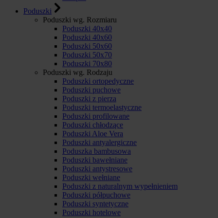
Poduszki
Poduszki wg. Rozmiaru
Poduszki 40x40
Poduszki 40x60
Poduszki 50x60
Poduszki 50x70
Poduszki 70x80
Poduszki wg. Rodzaju
Poduszki ortopedyczne
Poduszki puchowe
Poduszki z pierza
Poduszki termoelastyczne
Poduszki profilowane
Poduszki chłodzące
Poduszki Aloe Vera
Poduszki antyalergiczne
Poduszka bambusowa
Poduszki bawełniane
Poduszki antystresowe
Poduszki wełniane
Poduszki z naturalnym wypełnieniem
Poduszki półpuchowe
Poduszki syntetyczne
Poduszki hotelowe