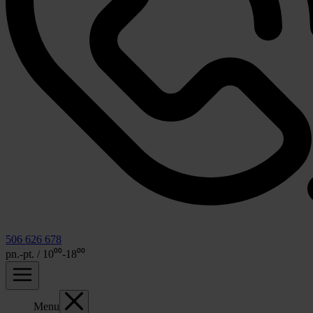
506 626 678
pn.-pt. / 10⁰⁰-18⁰⁰
Menu