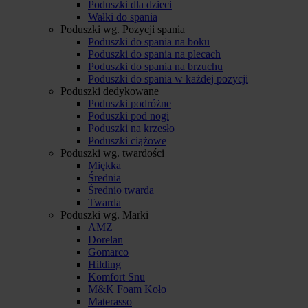
Poduszki dla dzieci
Wałki do spania
Poduszki wg. Pozycji spania
Poduszki do spania na boku
Poduszki do spania na plecach
Poduszki do spania na brzuchu
Poduszki do spania w każdej pozycji
Poduszki dedykowane
Poduszki podróżne
Poduszki pod nogi
Poduszki na krzesło
Poduszki ciążowe
Poduszki wg. twardości
Miękka
Średnia
Średnio twarda
Twarda
Poduszki wg. Marki
AMZ
Dorelan
Gomarco
Hilding
Komfort Snu
M&K Foam Koło
Materasso