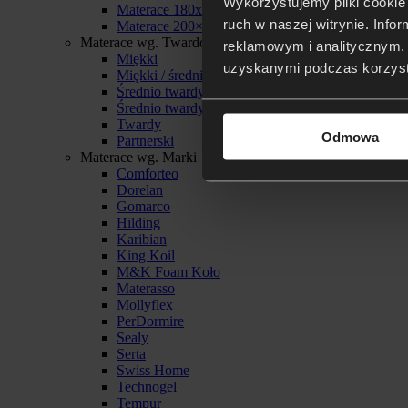
Wykorzystujemy pliki cookie 
Materace 180x200
ruch w naszej witrynie. Inf
Materace 200×200
Materace wg. Twardości
reklamowym i analitycznym. 
Miękki
uzyskanymi podczas korzysta
Miękki / średnio twardy
Średnio twardy
Średnio twardy / twardy
Twardy
Odmowa
Partnerski
Materace wg. Marki
Comforteo
Dorelan
Gomarco
Hilding
Karibian
King Koil
M&K Foam Koło
Materasso
Mollyflex
PerDormire
Sealy
Serta
Swiss Home
Technogel
Tempur