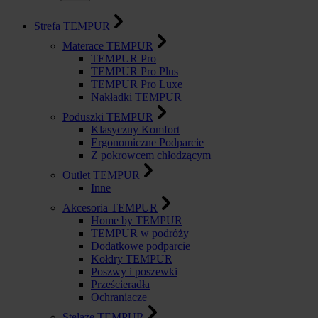
Strefa TEMPUR
Materace TEMPUR
TEMPUR Pro
TEMPUR Pro Plus
TEMPUR Pro Luxe
Nakładki TEMPUR
Poduszki TEMPUR
Klasyczny Komfort
Ergonomiczne Podparcie
Z pokrowcem chłodzącym
Outlet TEMPUR
Inne
Akcesoria TEMPUR
Home by TEMPUR
TEMPUR w podróży
Dodatkowe podparcie
Kołdry TEMPUR
Poszwy i poszewki
Prześcieradła
Ochraniacze
Stelaże TEMPUR