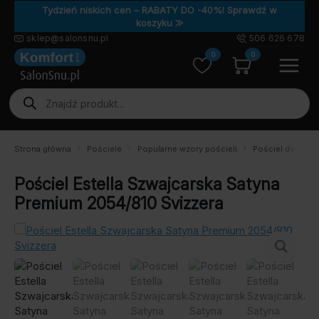
Tydzień niskich cen – RABATY DO -40%! Sprawdź w
koszyku ⨠
sklep@salonsnu.pl
506 626 678
0
0
Wyszukiwarka
produktów
Strona główna
Pościele
Popularne wzory pościeli
Pościel dwustro
Pościel Estella Szwajcarska Satyna
Premium 2054/810 Svizzera