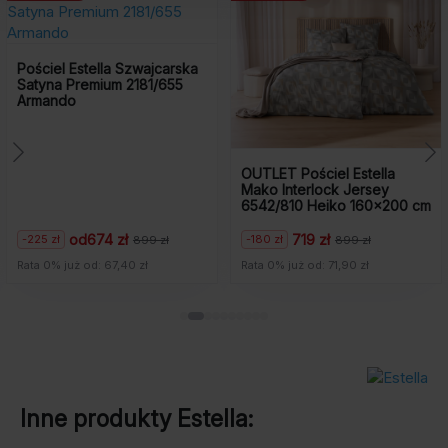
Pościel Estella F
4454/530 Laurine
zwajcarska
181/655
OUTLET Pościel Estella
Mako Interlock Jersey
6542/810 Heiko 160×200 cm
719 zł
370 zł
-180 zł
-159 zł
899 zł
899 zł
529
Pierwotna
Aktualna
Pierwotna
Aktualna
cena
cena
cena
cena
 zł
Rata 0% już od: 71,90 zł
Rata 0% już od: 37 zł
wynosiła:
wynosi:
wynosiła:
wynosi:
899
719
529
370
zł.
zł.
zł.
zł.
Inne produkty
Estella
: