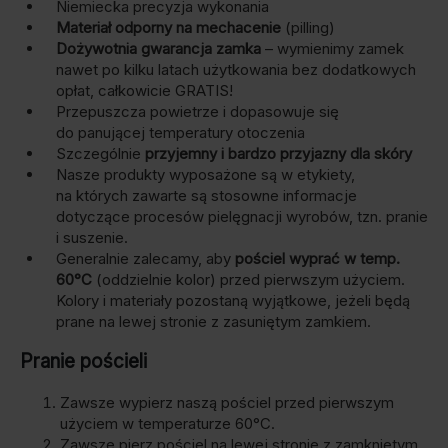
Niemiecka precyzja wykonania
Materiał odporny na mechacenie
(pilling)
Dożywotnia gwarancja zamka
– wymienimy zamek
nawet po kilku latach użytkowania bez dodatkowych
opłat, całkowicie GRATIS!
Przepuszcza powietrze i dopasowuje się
do panującej temperatury otoczenia
Szczególnie
przyjemny i bardzo przyjazny dla skóry
Nasze produkty wyposażone są w etykiety,
na których zawarte są stosowne informacje
dotyczące procesów pielęgnacji wyrobów, tzn. pranie
i suszenie.
Generalnie zalecamy, aby
pościel wyprać w temp.
60°C
(oddzielnie kolor) przed pierwszym użyciem.
Kolory i materiały pozostaną wyjątkowe, jeżeli będą
prane na lewej stronie z zasuniętym zamkiem.
Pranie pościeli
Zawsze wypierz naszą pościel przed pierwszym
użyciem w temperaturze 60°C.
Zawsze pierz pościel na lewej stronie z zamkniętym