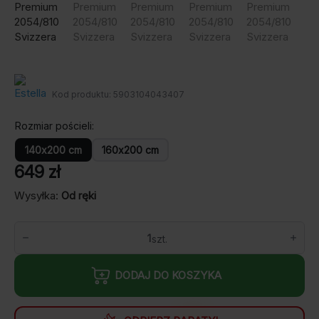
Kod produktu:
5903104043407
Rozmiar pościeli
140x200 cm
160x200 cm
649
zł
Wysyłka:
Od ręki
ilość
Pościel
Estella
Szwajcarska
DODAJ DO KOSZYKA
Satyna
Premium
2054/810
Svizzera