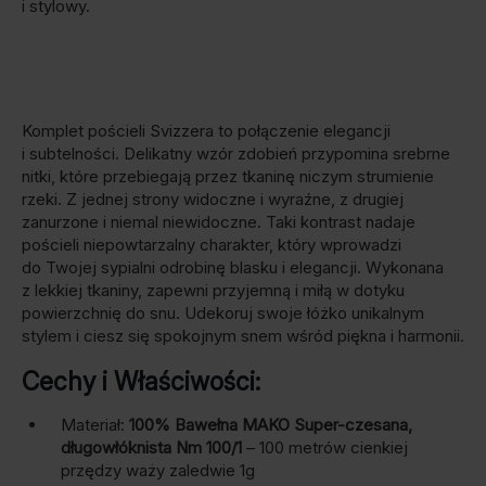
i stylowy.
Komplet pościeli Svizzera to połączenie elegancji
i subtelności. Delikatny wzór zdobień przypomina srebrne
nitki, które przebiegają przez tkaninę niczym strumienie
rzeki. Z jednej strony widoczne i wyraźne, z drugiej
zanurzone i niemal niewidoczne. Taki kontrast nadaje
pościeli niepowtarzalny charakter, który wprowadzi
do Twojej sypialni odrobinę blasku i elegancji. Wykonana
z lekkiej tkaniny, zapewni przyjemną i miłą w dotyku
powierzchnię do snu. Udekoruj swoje łóżko unikalnym
stylem i ciesz się spokojnym snem wśród piękna i harmonii.
Cechy i Właściwości:
Materiał:
100% Bawełna MAKO Super-czesana,
długowłóknista Nm 100/1
– 100 metrów cienkiej
przędzy waży zaledwie 1g