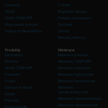
Promocje
O firmie
Outlet
Regulamin sklepu
Outlet TEMPUR®
Polityka prywatności
Wyprzedaż pościeli
Dostawa
Dołącz do Newslettera
Zwroty
Metody płatności
Produkty
Materace
Bestsellery
Materace premium
Nowości
Materace TEMPUR®
Strefa TEMPUR®
Materace piankowe
Poduszki
Materace hybrydowe
Łóżka
Materace kieszeniowe
Stelaże do łóżek
Materace
wysokoelastyczne
Kołdry
Materace nawierzchniowe
Pościele
Materace ortopedyczne
Prześcieradła