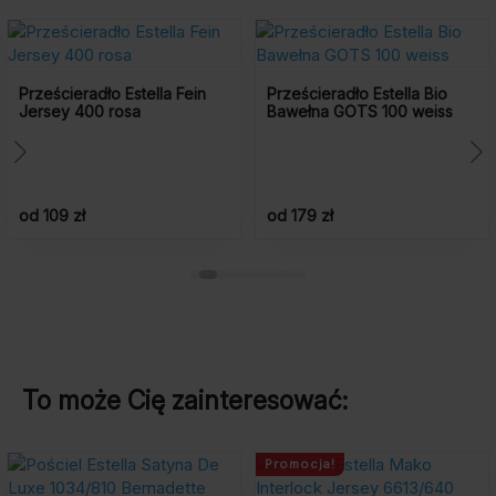
Promocja!
lla Fein
Prześcieradło Estella Bio
Pościel Estella M
Bawełna GOTS 100 weiss
7969/810 Orion
od
524 zł
-175 zł
6
Pierwotna
Aktualna
cena
cena
od 179 zł
Rata 0% już od: 52,40
wynosiła:
wynosi:
699
524
zł.
zł.
To może Cię zainteresować:
Promocja!