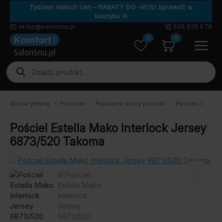
Tydzień niskich cen – RABATY DO -40%! Sprawdź w
koszyku ⨠
sklep@salonsnu.pl
506 626 678
0
0
Wyszukiwarka
produktów
Strona główna
Pościele
Popularne wzory pościeli
Pościel dwustro
Pościel Estella Mako Interlock Jersey
6873/520 Takoma