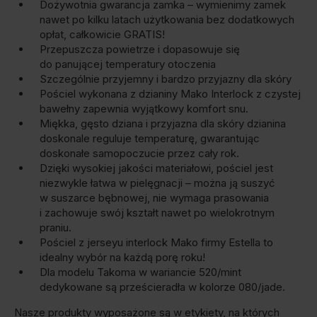
Dożywotnia gwarancja zamka – wymienimy zamek
nawet po kilku latach użytkowania bez dodatkowych
opłat, całkowicie GRATIS!
Przepuszcza powietrze i dopasowuje się
do panującej temperatury otoczenia
Szczególnie przyjemny i bardzo przyjazny dla skóry
Pościel wykonana z dzianiny Mako Interlock z czystej
bawełny zapewnia wyjątkowy komfort snu.
Miękka, gęsto dziana i przyjazna dla skóry dzianina
doskonale reguluje temperaturę, gwarantując
doskonałe samopoczucie przez cały rok.
Dzięki wysokiej jakości materiałowi, pościel jest
niezwykle łatwa w pielęgnacji – można ją suszyć
w suszarce bębnowej, nie wymaga prasowania
i zachowuje swój kształt nawet po wielokrotnym
praniu.
Pościel z jerseyu interlock Mako firmy Estella to
idealny wybór na każdą porę roku!
Dla modelu Takoma w wariancie 520/mint
dedykowane są prześcieradła w kolorze 080/jade.
Nasze produkty wyposażone są w etykiety, na których