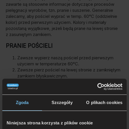
zawarte są stosowne informacje dotyczące procesów
pielęgnacji wyrobów, tzn. pranie i suszenie. Generalnie
zalecamy, aby pościel wyprać w temp. 60°C (oddzielnie
kolor) przed pierwszym użyciem. Kolory i materiały
pozostaną wyjątkowe, jeżeli będą prane na lewej stronie
z zasuniętym zamkiem.
PRANIE POŚCIELI
Zawsze wypierz naszą pościel przed pierwszym
użyciem w temperaturze 60°C.
Zawsze pierz pościel na lewej stronie z zamkniętym
zamkiem błyskawicznym.
Aby chronić tkaniny i kolory, najlepiej używaj
delikatnych detergentów lub detergentów do wełny.
Nie pozostawiaj produktów ESTELLA w stanie
wilgotnym przez dłuższy czas.
Zgoda
Szczegóły
O plikach cookies
SUSZENIE POŚCIELI
Niniejsza strona korzysta z plików cookie
Wszystkie produkty ESTELLA nadają się do suszenia