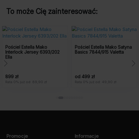
To może Cię zainteresować:
ciel Estella Mako
Pościel Estella Mako Satyna
Poś
erlock Jersey 6393/202
Basics 7844/915 Valetta
Bas
 zł
od 499 zł
od 
 0% już od: 89,90 zł
Rata 0% już od: 49,90 zł
Rata
Promocje
Informacje