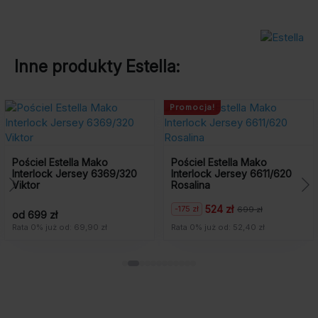
Inne produkty
Estella
:
Promocja!
Poś
Bas
ciel Estella Mako
Pościel Estella Mako
erlock Jersey 6369/320
Interlock Jersey 6611/620
tor
Rosalina
524 zł
-175 zł
699 zł
Pierwotna
Aktualna
699 zł
od 
cena
cena
 0% już od: 69,90 zł
Rata 0% już od: 52,40 zł
Rata
wynosiła:
wynosi:
699
524
zł.
zł.