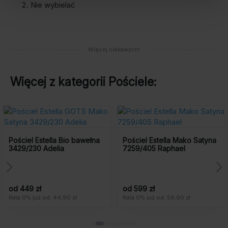
Nie wybielać
Więcej ciekawych!
Więcej z kategorii
Pościele
:
Promocj
 Estella Bio bawełna
Pościel Estella Mako Satyna
30 Adelia
7259/405 Raphael
Pościel
Interl
Achille
-190 zł
Pierwo
Aktualn
 zł
od 599 zł
cena
cena
już od: 44,90 zł
Rata 0% już od: 59,90 zł
Rata 0% 
wynosił
wynosi:
759
569
zł.
zł.