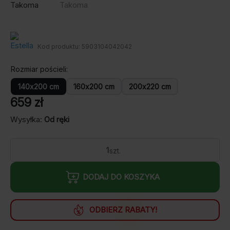
Kod produktu:
5903104042042
Rozmiar pościeli
140x200 cm
160x200 cm
200x220 cm
659
zł
Wysyłka:
Od ręki
ilość
Pościel
Estella
Mako
DODAJ DO KOSZYKA
Interlock
Jersey
6873/520
Takoma
ODBIERZ RABATY!