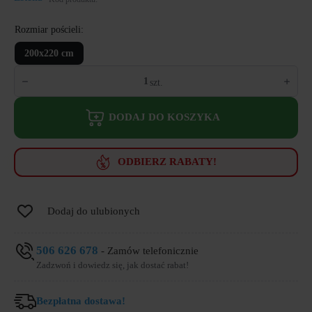
Rozmiar pościeli
200x220 cm
ilość
Pościel
Estella
Mako
DODAJ DO KOSZYKA
Satyna
7677/985
Juliane
ODBIERZ RABATY!
Dodaj do ulubionych
506 626 678
- Zamów telefonicznie
Zadzwoń i dowiedz się, jak dostać rabat!
Bezpłatna dostawa!