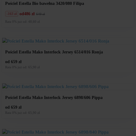
Pościel Estella Bio bawełna 3420/080 Filipa
od
486 zł
-163 zł
649 zł
Pierwotna
Aktualna
cena
cena
Rata 0% już od: 48,60 zł
wynosiła:
wynosi:
649
486
zł.
zł.
Pościel Estella Mako Interlock Jersey 6514/016 Ronja
od 659 zł
Rata 0% już od: 65,90 zł
Pościel Estella Mako Interlock Jersey 6898/606 Pippa
od 659 zł
Rata 0% już od: 65,90 zł