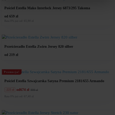
Pościel Estella Mako Interlock Jersey 6873/295 Takoma
od 659 zł
Rata 0% już od: 65,90 zł
Prześcieradło Estella Zwirn Jersey 820 silber
od 219 zł
Promocja!
Pościel Estella Szwajcarska Satyna Premium 2181/655 Armando
od
674 zł
-225 zł
899 zł
Pierwotna
Aktualna
cena
cena
Rata 0% już od: 67,40 zł
wynosiła:
wynosi:
899
674
zł.
zł.