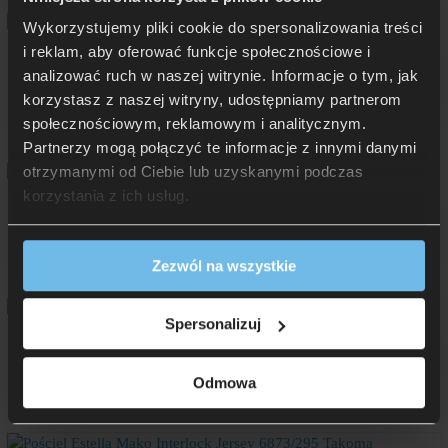
Wykorzystujemy pliki cookie do spersonalizowania treści
i reklam, aby oferować funkcje społecznościowe i
Pościel Estella Mako Satyna 7675/985 Karin
analizować ruch w naszej witrynie. Informacje o tym, jak
od 599 zł
korzystasz z naszej witryny, udostępniamy partnerom
Rata 0% już od: 59,90 zł
społecznościowym, reklamowym i analitycznym.
Partnerzy mogą połączyć te informacje z innymi danymi
otrzymanymi od Ciebie lub uzyskanymi podczas
korzystania z ich usług.
Prześcieradło Estella Jersey Stretch 051 cyan
od 169 zł
Zezwól na wszystkie
Spersonalizuj
Prześcieradło Estella Zwirn Jersey Topper 635 saphir
od 219 zł
Odmowa