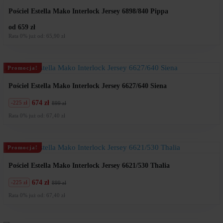
Pościel Estella Mako Interlock Jersey 6898/840 Pippa
od 659 zł
Rata 0% już od: 65,90 zł
Promocja!
Pościel Estella Mako Interlock Jersey 6627/640 Siena
674 zł
-225 zł
899 zł
Pierwotna
Aktualna
cena
cena
Rata 0% już od: 67,40 zł
wynosiła:
wynosi:
899
674
zł.
zł.
Promocja!
Pościel Estella Mako Interlock Jersey 6621/530 Thalia
674 zł
-225 zł
899 zł
Pierwotna
Aktualna
cena
cena
Rata 0% już od: 67,40 zł
wynosiła:
wynosi:
899
674
zł.
zł.