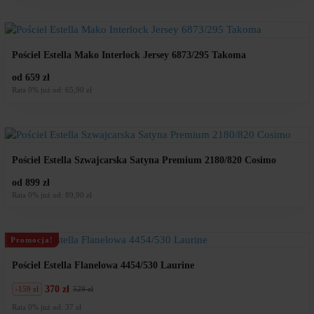
Pościel Estella Mako Interlock Jersey 6873/295 Takoma
od 659 zł
Rata 0% już od: 65,90 zł
Pościel Estella Szwajcarska Satyna Premium 2180/820 Cosimo
od 899 zł
Rata 0% już od: 89,90 zł
Promocja!
Pościel Estella Flanelowa 4454/530 Laurine
370 zł
-159 zł
529 zł
Pierwotna
Aktualna
cena
cena
Rata 0% już od: 37 zł