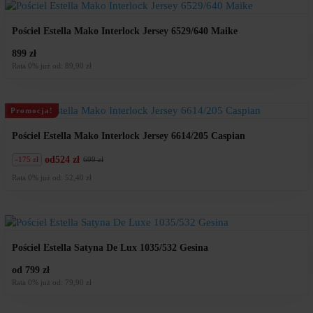
Pościel Estella Mako Interlock Jersey 6529/640 Maike
899 zł
Rata 0% już od: 89,90 zł
Promocja!
Pościel Estella Mako Interlock Jersey 6614/205 Caspian
od
524 zł
-175 zł
699 zł
Pierwotna
Aktualna
cena
cena
Rata 0% już od: 52,40 zł
wynosiła:
wynosi:
699
524
zł.
zł.
Pościel Estella Satyna De Lux 1035/532 Gesina
od 799 zł
Rata 0% już od: 79,90 zł