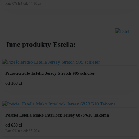
cena
cena
Rata 0% już od: 44,90 zł
wynosiła:
wynosi:
599
449
zł.
zł.
Inne produkty
Estella
:
Prześcieradło Estella Jersey Stretch 905 schiefer
od 169 zł
Pościel Estella Mako Interlock Jersey 6873/610 Takoma
od 659 zł
Rata 0% już od: 65,90 zł