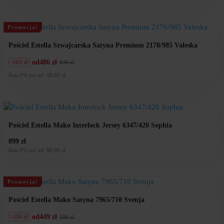
wynosiła:
wynosi:
529
370
zł.
zł.
Promocja!
Pościel Estella Szwajcarska Satyna Premium 2178/985 Valeska
od
486 zł
-163 zł
649 zł
Pierwotna
Aktualna
cena
cena
Rata 0% już od: 48,60 zł
wynosiła:
wynosi:
649
486
zł.
zł.
Pościel Estella Mako Interlock Jersey 6347/420 Sophia
899 zł
Rata 0% już od: 89,90 zł
Promocja!
Pościel Estella Mako Satyna 7965/710 Svenja
od
449 zł
-150 zł
599 zł
Pierwotna
Aktualna