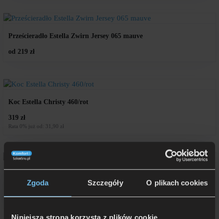
Prześcieradło Estella Zwirn Jersey 065 mauve
od 219 zł
Koc Estella Christy 460/rot
319 zł
Rata 0% już od: 31,90 zł
Koc Estella Trevi 440/kirsch
Zgoda
Szczegóły
O plikach cookies
359 zł
Rata 0% już od: 35,90 zł
Niniejsza strona korzysta z plików cookie