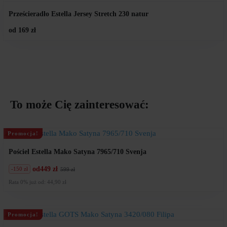
Prześcieradło Estella Jersey Stretch 230 natur
od 169 zł
To może Cię zainteresować:
Promocja!
Pościel Estella Mako Satyna 7965/710 Svenja
od
449 zł
-150 zł
599 zł
Pierwotna
Aktualna
cena
cena
Rata 0% już od: 44,90 zł
wynosiła:
wynosi:
599
449
zł.
zł.
Promocja!