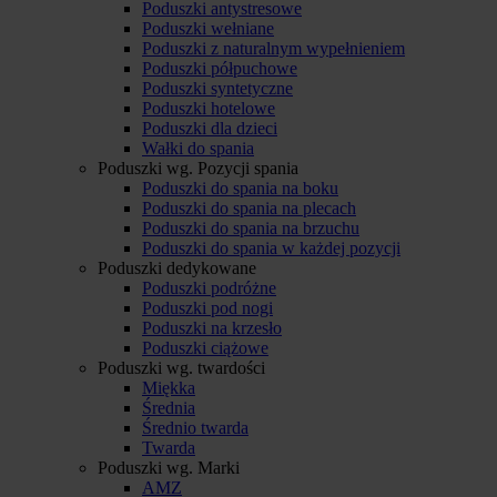
Poduszki antystresowe
Poduszki wełniane
Poduszki z naturalnym wypełnieniem
Poduszki półpuchowe
Poduszki syntetyczne
Poduszki hotelowe
Poduszki dla dzieci
Wałki do spania
Poduszki wg. Pozycji spania
Poduszki do spania na boku
Poduszki do spania na plecach
Poduszki do spania na brzuchu
Poduszki do spania w każdej pozycji
Poduszki dedykowane
Poduszki podróżne
Poduszki pod nogi
Poduszki na krzesło
Poduszki ciążowe
Poduszki wg. twardości
Miękka
Średnia
Średnio twarda
Twarda
Poduszki wg. Marki
AMZ