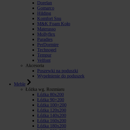
Dorelan
Gomarco
Hilding
Komfort Snu
M&K Foam Koło
Materasso
Mollyflex
Paradies
PerDormire
Technogel
Tempur
Velfont
Akcesoria
Poszewki na poduszki
Wypełnienie do poduszek
Meble
Łóżka wg. Rozmiaru
Łóżka 80x200
Łóżka 90×200
Łóżka 100×200
Łóżka 120x200
Łóżka 140x200
Łóżka 160x200
Łóżka 180x200