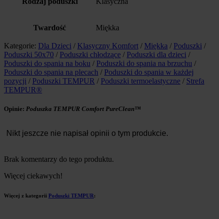
Rodzaj poduszki
Klasyczna
Twardość
Miękka
Kategorie:
Dla Dzieci
/
Klasyczny Komfort
/
Miękka
/
Poduszki
/
Poduszki 50x70
/
Poduszki chłodzące
/
Poduszki dla dzieci
/
Poduszki do spania na boku
/
Poduszki do spania na brzuchu
/
Poduszki do spania na plecach
/
Poduszki do spania w każdej
pozycji
/
Poduszki TEMPUR
/
Poduszki termoelastyczne
/
Strefa
TEMPUR®
Opinie:
Poduszka TEMPUR Comfort PureClean™
Nikt jeszcze nie napisał opinii o tym produkcie.
Brak komentarzy do tego produktu.
Więcej ciekawych!
Więcej z kategorii
Poduszki TEMPUR
: