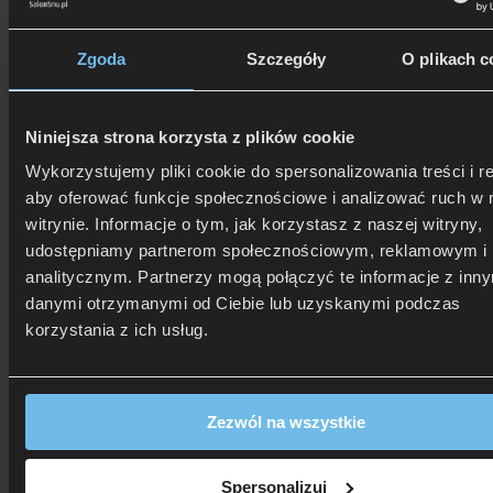
Zgoda
Szczegóły
O plikach c
Niniejsza strona korzysta z plików cookie
Wykorzystujemy pliki cookie do spersonalizowania treści i r
aby oferować funkcje społecznościowe i analizować ruch w 
witrynie. Informacje o tym, jak korzystasz z naszej witryny,
udostępniamy partnerom społecznościowym, reklamowym i
analitycznym. Partnerzy mogą połączyć te informacje z inn
danymi otrzymanymi od Ciebie lub uzyskanymi podczas
korzystania z ich usług.
Zezwól na wszystkie
506 626 678
- Zamów telefonicznie
Zadzwoń i dowiedz się, jak dostać rabat!
Spersonalizuj