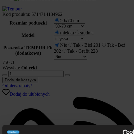
Kod produktu:
5714714134962
50x70 cm
Rozmiar poduszki
miękka
średnia
Model
Nie
Tak - Biel 201
Tak - Beż
Poszewka TEMPUR Fit
202
Tak - Grafit 228
(dodatkowa)
750
zł
Wysyłka:
Od ręki
ilość
Poduszka
Dodaj do koszyka
TEMPUR
Odbierz rabaty!
Comfort
Dodaj do ulubionych
PureClean™