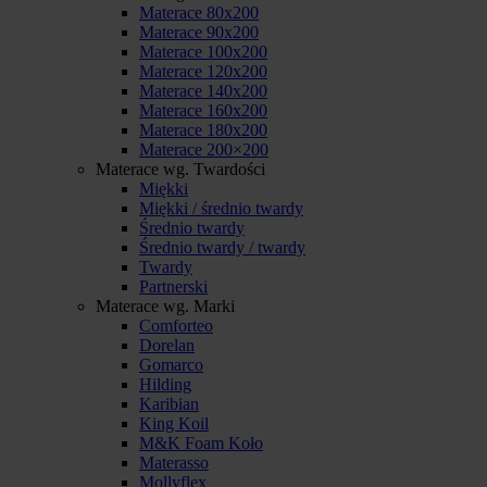
Materace 80x200
Materace 90x200
Materace 100x200
Materace 120x200
Materace 140x200
Materace 160x200
Materace 180x200
Materace 200×200
Materace wg. Twardości
Miękki
Miękki / średnio twardy
Średnio twardy
Średnio twardy / twardy
Twardy
Partnerski
Materace wg. Marki
Comforteo
Dorelan
Gomarco
Hilding
Karibian
King Koil
M&K Foam Koło
Materasso
Mollyflex