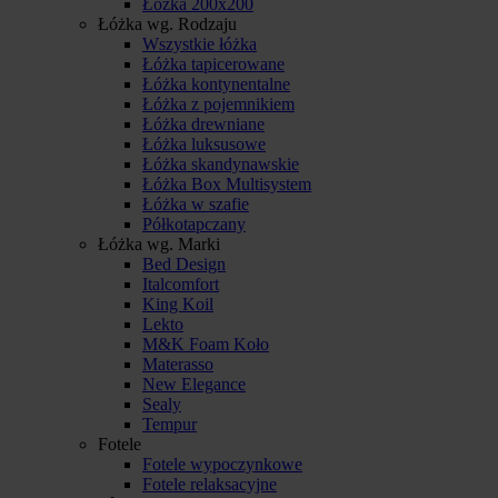
Łóżka 200x200
Łóżka wg. Rodzaju
Wszystkie łóżka
Łóżka tapicerowane
Łóżka kontynentalne
Łóżka z pojemnikiem
Łóżka drewniane
Łóżka luksusowe
Łóżka skandynawskie
Łóżka Box Multisystem
Łóżka w szafie
Półkotapczany
Łóżka wg. Marki
Bed Design
Italcomfort
King Koil
Lekto
M&K Foam Koło
Materasso
New Elegance
Sealy
Tempur
Fotele
Fotele wypoczynkowe
Fotele relaksacyjne