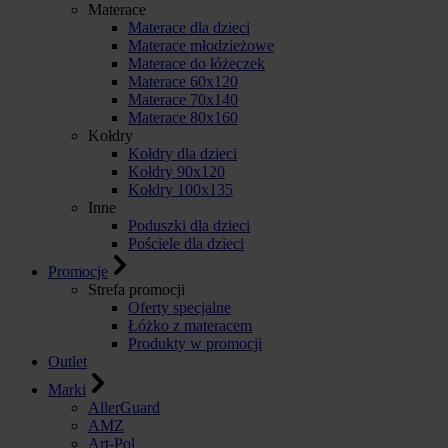
Materace
Materace dla dzieci
Materace młodzieżowe
Materace do łóżeczek
Materace 60x120
Materace 70x140
Materace 80x160
Kołdry
Kołdry dla dzieci
Kołdry 90x120
Kołdry 100x135
Inne
Poduszki dla dzieci
Pościele dla dzieci
Promocje
Strefa promocji
Oferty specjalne
Łóżko z materacem
Produkty w promocji
Outlet
Marki
AllerGuard
AMZ
Art-Pol