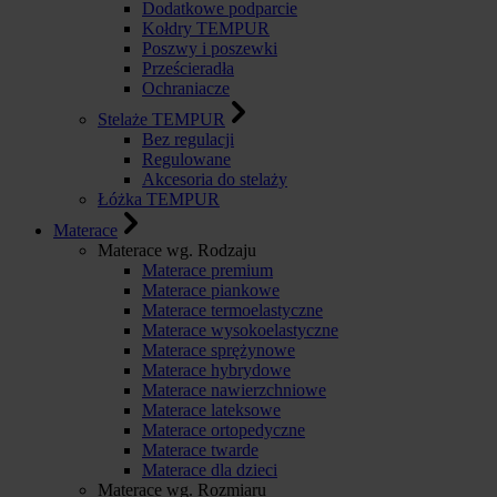
Dodatkowe podparcie
Kołdry TEMPUR
Poszwy i poszewki
Prześcieradła
Ochraniacze
Stelaże TEMPUR
Bez regulacji
Regulowane
Akcesoria do stelaży
Łóżka TEMPUR
Materace
Materace wg. Rodzaju
Materace premium
Materace piankowe
Materace termoelastyczne
Materace wysokoelastyczne
Materace sprężynowe
Materace hybrydowe
Materace nawierzchniowe
Materace lateksowe
Materace ortopedyczne
Materace twarde
Materace dla dzieci
Materace wg. Rozmiaru