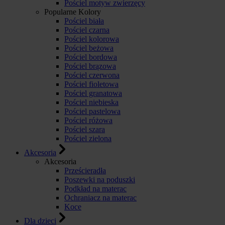
Pościel motyw zwierzęcy
Popularne Kolory
Pościel biała
Pościel czarna
Pościel kolorowa
Pościel beżowa
Pościel bordowa
Pościel brązowa
Pościel czerwona
Pościel fioletowa
Pościel granatowa
Pościel niebieska
Pościel pastelowa
Pościel różowa
Pościel szara
Pościel zielona
Akcesoria
Akcesoria
Prześcieradła
Poszewki na poduszki
Podkład na materac
Ochraniacz na materac
Koce
Dla dzieci