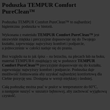
Poduszka TEMPUR Comfort
PureClean™
Poduszka TEMPUR Comfort PureClean™ to najbardziej
higieniczna poduszka w historii.
Wykonana z materiału
TEMPUR Comfort PureClean™
jest
niezwykle miękka i precyzyjnie dopasowuje się do Twojego
kształtu, zapewniając najwyższy komfort i podparcie,
a jednocześnie w całości nadaje się do prania.
Bez względu na to jak śpisz – na brzuchu, na plecach lub na boku,
materiał TEMPUR® znajdujący się w poduszce
TEMPUR
Comfort PureClean™
precyzyjnie dopasowuje się do kształtu,
zapewniając najwyższy komfort i podparcie. Poduszka daje
możliwość formowania aby uzyskać najbardziej komfortową dla
Ciebie pozycję snu. Dostępna w wersji miękkiej i średniej.
Całą poduszkę można prać w pralce w temperaturze do 60°C,
a następnie suszyć w suszarce bębnowej, aby zachować wyjątkową
czystość.