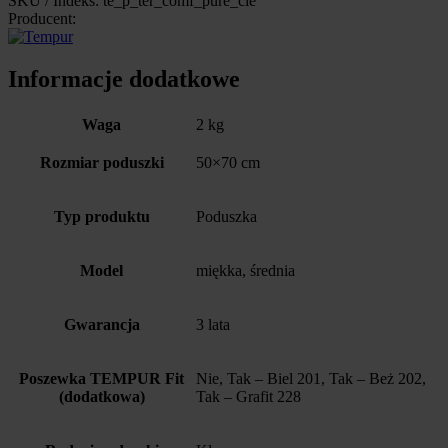
SKU / Indeks: te_p_ter_comf_pure_cle
Producent:
Informacje dodatkowe
Waga
2 kg
Rozmiar poduszki
50×70 cm
Typ produktu
Poduszka
Model
miękka, średnia
Gwarancja
3 lata
Poszewka TEMPUR Fit
Nie, Tak – Biel 201, Tak – Beż 202,
(dodatkowa)
Tak – Grafit 228