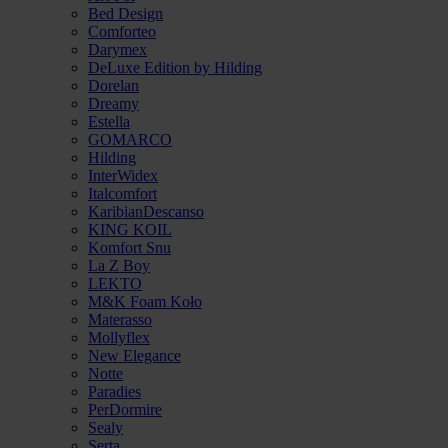
Bed Design
Comforteo
Darymex
DeLuxe Edition by Hilding
Dorelan
Dreamy
Estella
GOMARCO
Hilding
InterWidex
Italcomfort
KaribianDescanso
KING KOIL
Komfort Snu
La Z Boy
LEKTO
M&K Foam Koło
Materasso
Mollyflex
New Elegance
Notte
Paradies
PerDormire
Sealy
Serta