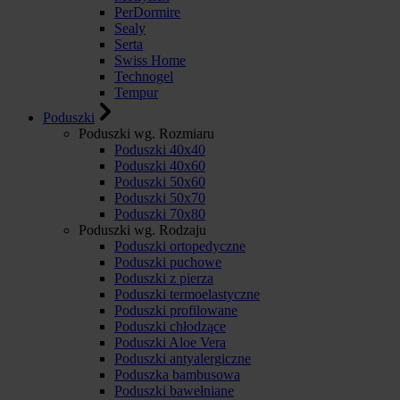
PerDormire
Sealy
Serta
Swiss Home
Technogel
Tempur
Poduszki
Poduszki wg. Rozmiaru
Poduszki 40x40
Poduszki 40x60
Poduszki 50x60
Poduszki 50x70
Poduszki 70x80
Poduszki wg. Rodzaju
Poduszki ortopedyczne
Poduszki puchowe
Poduszki z pierza
Poduszki termoelastyczne
Poduszki profilowane
Poduszki chłodzące
Poduszki Aloe Vera
Poduszki antyalergiczne
Poduszka bambusowa
Poduszki bawełniane