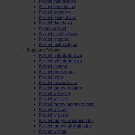
Pościel bambusowa
Pościel bawełniana
Pościel satynowa
Pościel jersey mako
Pościel flanelowa
Piękna pościel
Pościel ekskluzywna
Pościel jacquard
Pościel mako satyna
Popularne Wzory
Pościel jednokolorowa
Pościel wielokolorowa
Pościel ciemna
Pościel dwustronna
Pościel boho
Pościel nowoczesna
Pościel motyw roślinny
Pościel w kwiaty
Pościel w liście
Pościel motyw geometryczny
Pościel w kratę
Pościel w paski
Pościel motyw ornamentalny
Pościel motyw abstrakcyjny
Pościel w ptaki