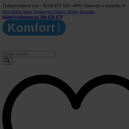
Tydzień niskich cen – RABATY DO -40%! Sprawdź w koszyku ⨠
Newsletter
Blog
Producenci
Nasze sklepy
Kontakt
sklep@salonsnu.pl
506 626 678
Wyszukiwarka
produktów